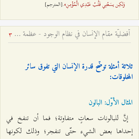
وَلكِن یسَعُنِي قَلْبُ عَبْدِي الْمُؤْمِنِ»
.[المترجم]
أفضليّة مقام الإنسان في نظام الوجود - عظمة مقام الإنسان الكامل
3
ثلاثة أمثلة توضّح قدرة الإنسان التي تفوق سائر
المخلوقات:
المثال الأوّل: البالون
إنَّ للبالونات سعاتٍ متفاوتة؛ فما أن تنفخ في
إحداها بعض الشيء حتّى تنفجر؛ وذلك لكونها