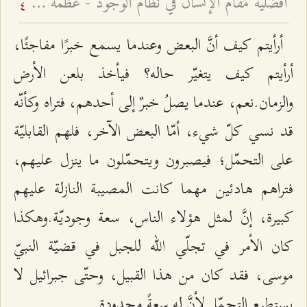
أفضليّة مقام الإنسان في نظام الوجود - عظمة مقام الإنسان الكامل
4
أرأيتم كيف أنَّ البعض وعندما يسمع خبرًا مفاجئًا،
أرأيتم كيف يتغيّر حاله؟ فيأخذ بلعن الأرض
والزمان.نعم، عندما يصلُ خبرٌ إلى أحدهم، فتراه وكأنّه
قد نسي كلّ شيء، أمّا البعض الآخر، فلهم القابليّة
على التحمّل؛ فيصبرون ويتحمّلون ما ينزل عليهم،
فتراهم هادئين مهما كانت المصيبة النازلة عليهم
كبيرة، إنَّ لمثل هؤلاء الناس، سعة وجوديّة.وهكذا
كان الأمر في تجلّي الله للجبل في قضيّة النبيّ
موسى، فقد كان من هذا القبيل، وحتّى جبرائيل لا
يستطيع التحمّل لأنَّ له سعةً محدودة.