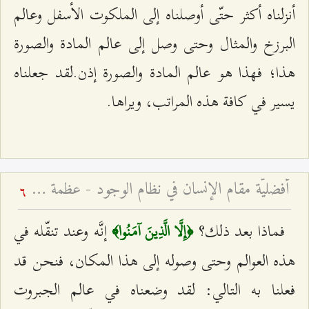
أنزلناه أكثر حتّى أوصلناه إلى الملكوت الأسفل وعالم
البرزخ والمثال وحتى وصل إلى عالم المادة والصورة
هذا؛ فهذا هو عالم المادة والصورة إذن.لقد جعلناه
يسير في كافة هذه المراتب، ويراها.
أفضليّة مقام الإنسان في نظام الوجود - عظمة مقام الإنسان الكامل
6
فماذا بعد ذلك؟
إنَّه وعند تنقّله في
﴿إِلَّا الَّذِينَ آمَنُوا‌﴾
هذه العوالم وحتى وصوله إلى هذا المكان، فنحن قد
فعلنا به التالي: لقد وضعناه في عالم الجبروت