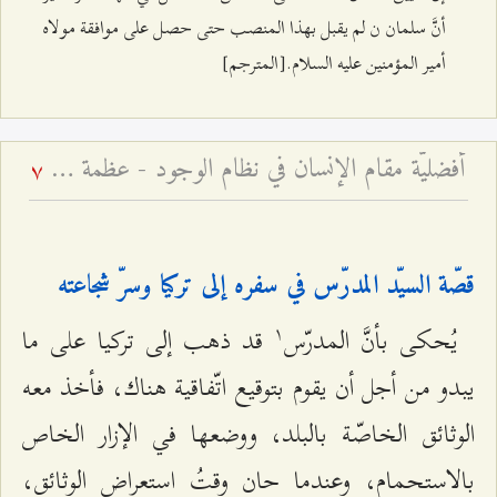
أنَّ سلمان ن لم يقبل بهذا المنصب حتى حصل على موافقة مولاه
أمير المؤمنين عليه السلام.[المترجم]
أفضليّة مقام الإنسان في نظام الوجود - عظمة مقام الإنسان الكامل
7
قصّة السيّد المدرّس في سفره إلى تركيا وسرّ شجاعته
۱
يُحكى بأنَّ المدرّس
قد ذهب إلى تركيا على ما
يبدو من أجل أن يقوم بتوقيع اتّفاقية هناك، فأخذ معه
الوثائق الخاصّة بالبلد، ووضعها في الإزار الخاص
بالاستحمام، وعندما حان وقتُ استعراض الوثائق،