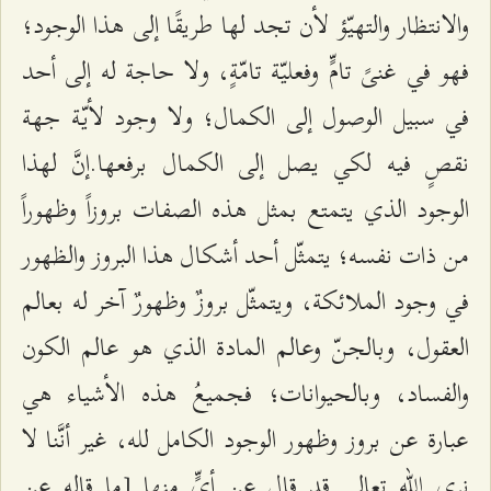
والانتظار والتهيّؤ لأن تجد لها طريقًا إلى هذا الوجود؛
فهو في غنىً تامٍّ وفعليّة تامّةٍ، ولا حاجة له إلى أحد
في سبيل الوصول إلى الكمال؛ ولا وجود لأيّة جهة
نقصٍ فيه لكي يصل إلى الكمال برفعها.إنَّ لهذا
الوجود الذي يتمتع بمثل هذه الصفات بروزاً وظهوراً
من ذات نفسه؛ يتمثّل أحد أشكال هذا البروز والظهور
في وجود الملائكة، ويتمثّل بروزٌ وظهورٌ آخر له بعالم
العقول، وبالجنّ وعالم المادة الذي هو عالم الكون
والفساد، وبالحيوانات؛ فجميعُ هذه الأشياء هي
عبارة عن بروز وظهور الوجود الكامل لله، غير أنَّنا لا
نرى الله تعالى قد قال عن أيٍّ منها [ما قاله عن