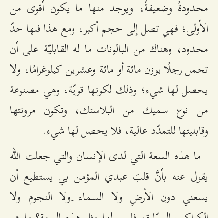
محدودةً وضعيفةً، ويوجد منها ما يكون أقوى من
الأولى؛ فهي تصل إلى حجم أكبر، ومع هذا فلها حدّ
محدود، وهناك من البالونات ما له القابليّة على أن
تحمل رجلًا بوزن مائة أو مائة وعشرين كيلوغرامًا، ولا
يحصل لها شيء؛ وذلك لكونها قويّة، وهي مصنوعة
من نوع سميك من البلاستك، وتكون مرونتها
وقابليتها للتمدّد عالية، فلا يحصل لها شيء.
ما هذه السعة التي لدى الإنسان والتي جعلت الله
يقول عنه بأنَّ قلبَ عبدي المؤمن بي يستطيع أن
يسعني دون الأرضِ ولا السماء ِولا النجوم ولا
الكواكب السيّارة، فليس لها مثل هذه السعة؟ ما هو