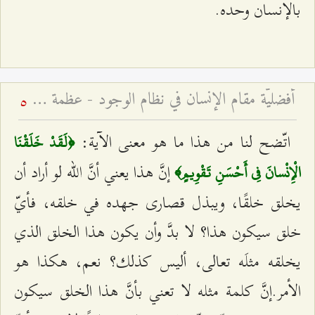
بالإنسان وحده.
أفضليّة مقام الإنسان في نظام الوجود - عظمة مقام الإنسان الكامل
5
اتّضح لنا من هذا ما هو معنى الآية:
﴿لَقَدْ خَلَقْنَا
إنَّ هذا يعني أنَّ الله لو أراد أن
الْإِنْسانَ فِي أَحْسَنِ تَقْوِيمٍ‌‌﴾
يخلق خلقًا، ويبذل قصارى جهده في خلقه، فأيّ
خلق سيكون هذا؟ لا بدَّ وأن يكون هذا الخلق الذي
يخلقه مثلَه تعالى، أليس كذلك؟ نعم، هكذا هو
الأمر.إنَّ كلمة مثله لا تعني بأنَّ هذا الخلق سيكون