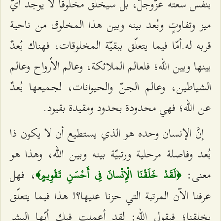
بنفس سعته عزّوجلّ، بل سيخلق مخلوقًا لا يوجد أيّ
ميز وتفاوتٍ وبُعد بينه وبين هذا المخلوق من ناحية
قربه له.أمّا فيما يتعلّق ببقيّة المخلوقات، فهناك بُعدٌ
بينها وبين الله؛ فلعالم الملائكة، وعالم الأرواح وعالم
الشياطين، وعالم الجنّ والحيوانات، لجميعها بُعدٌ
عن الله؛ فهي محدودة بحدود ومقيدة بقيود.
إنَّ الإنسان وحده هو الذي يستطيع أن لا يكون ذا
بُعد وفاصلة مرحلية ورتبيّة بينه وبين الله، وهذا هو
معنى:
، فهل
﴿لَقَدْ خَلَقْنَا الْإِنْسانَ فِي أَحْسَنِ تَقْوِيمٍ‌‌﴾
عرفنا الآن المرتبة التي حزنا عليها؟! هذا فيما يتعلّق
بخلقنا؛ فيقول الله: لقد أعملت فيك أيّها البشر