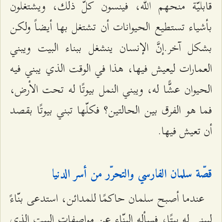
قابليّة منحهم الله، فينسون كلّ ذلك، ويشتغلون
بأشياء تستطيع الحيوانات أن تشتغل بها أيضاً ولكن
بشكل آخر.إنَّ الإنسان ينشغل ببناء البيت ويبني
العمارات ليعيش فيها، هذا في الوقت الذي يبني فيه
الحيوان عشًّا له، ويبني النمل بيوتًا له تحت الأرض،
فما هو الفرق بين الحالتين؟ فكلّها تبني بيوتًا بقصد
أن تعيش فيها.
قصّة سلمان الفارسي والتحرّر من أسر الدنيا
عندما أصبح سلمان حاكمًا للمدائن، استدعى بنّاءً
ليبني له بيتًا، فسأله البنّاء عن مواصفات البيت الذي