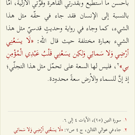
بأحسن ما أستطيع وبقدرتي القاهرة وقوّتي الأزلية، أمّا
بالنسبة إلى الإنسان فقد جاء في حقّه مثل هذا
الشيء، كما وجاء في رواية وحديثٍ قدسيّ مثل هذا
«لَا یسَعُنِي
الشيء بعبارة مختلفة حيث قال الله:
أرْضِي وَلا سَمائِي وَلكِن یسَعُنِي قَلْبُ عَبْدِي الْمُؤْمِنِ
٢
بي»
، فليس لها السعة على تحمّل مثل هذا التجلّي؛
إذ إنَّ للسماء والأرض سعةً محدودة.
سورة التين (٩٥)، الآيات ٤ إلى ٦.
«لَا یسَعُنِي أرْضِي وَلا سَمائِي
جاء في عوالي اللئالئ، ج ٤ ص۷: