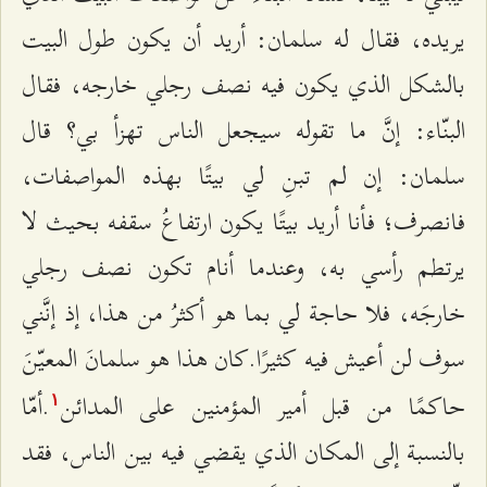
يريده، فقال له سلمان: أريد أن يكون طول البيت
بالشكل الذي يكون فيه نصف رجلي خارجه، فقال
البنّاء: إنَّ ما تقوله سيجعل الناس تهزأ بي؟ قال
سلمان: إن لم تبنِ لي بيتًا بهذه المواصفات،
فانصرف؛ فأنا أريد بيتًا يكون ارتفاعُ سقفه بحيث لا
يرتطم رأسي به، وعندما أنام تكون نصف رجلي
خارجَه، فلا حاجة لي بما هو أكثرُ من هذا، إذ إنَّني
سوف لن أعيش فيه كثيرًا.كان هذا هو سلمانَ المعيّنَ
حاكمًا من قبل أمير المؤمنين على المدائن
.أمّا
۱
بالنسبة إلى المكان الذي يقضي فيه بين الناس، فقد