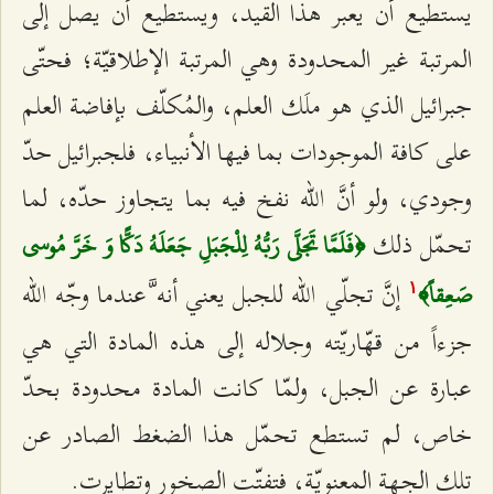
يستطيع أن يعبر هذا القيد، ويستطيع أن يصل إلى
المرتبة غير المحدودة وهي المرتبة الإطلاقيّة؛ فحتّى
جبرائيل الذي هو ملَك العلم، والمُكلّف بإفاضة العلم
على كافة الموجودات بما فيها الأنبياء، فلجبرائيل حدّ
وجودي، ولو أنَّ الله نفخ فيه بما يتجاوز حدّه، لما
تحمّل ذلك
﴿فَلَمَّا تَجَلَّى رَبُّهُ لِلْجَبَلِ جَعَلَهُ دَكًّا وَ خَرَّ مُوسى‌
إنَّ تجلّي الله للجبل يعني أنه َّعندما وجّه الله
صَعِقاً﴾
۱
جزءاً من قهّاريّته وجلاله إلى هذه المادة التي هي
عبارة عن الجبل، ولمّا كانت المادة محدودة بحدّ
خاص، لم تستطع تحمّل هذا الضغط الصادر عن
تلك الجهة المعنويّة، فتفتّت الصخور وتطايرت.