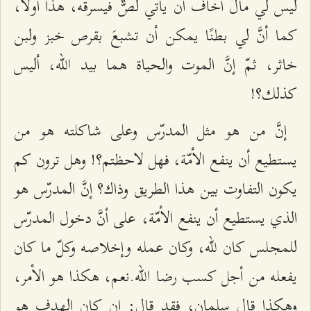
ليس لي مالٌ أخاف أن يأتي لصٌّ فيسرقه، هذا أولًا،
كما أنَّ لي بطنًا يمكن أن تشبعَ بقرص خبز ولبن
خاثر، ثمّ إنَّ الموت والحياة هما بيد الله، أليس
كذلك؟!
إنَّ من هو مثل المدرّس وعلى شاكلته هو من
يستطيع أن ينفع الأمّة، فهل لاحظتم؟! وهل ترون كم
يكون التفاوت بين هذا الطريق وذاك؟ إنَّ المدرّس هو
الذي يستطيع أن ينفع الأمّة، على أنَّ دخول المدرّس
للمجلس كان للّه، وكان عمله وإخلاصه وكلّ ما كان
يفعله من أجل كسب رضا الله.نعم، هكذا هو الأمر،
وهكذا قال سلمان، فقد قال: إن كان الهدف هو