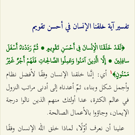
تفسير آية خلقنا الإنسان في أحسن تقويم
﴿لَقَدْ خَلَقْنَا الْإِنْسانَ فِي أَحْسَنِ تَقْوِيمٍ‌ ، ثُمَّ رَدَدْناهُ أَسْفَلَ
سافِلِينَ ‌، إِلَّا الَّذِينَ آمَنُوا وَعَمِلُوا الصَّالِحاتِ فَلَهُمْ أَجْرٌ غَيْرُ
أي: إنَّنا خلقنا الإنسان وفقًا لأفضل نظام
مَمْنُونٍ‌﴾
۱
وأجمل شكل وبناء، ثمّ أعدناه إلى أدنى مراتب النزول
في عالم الكثرة، عدا أولئك منهم الذين نالوا درجة
الإيمان، وجاؤوا بالأعمال الصالحة.
علينا أن نعرف أوّلًا، لماذا خلق الله الإنسان وفقًا