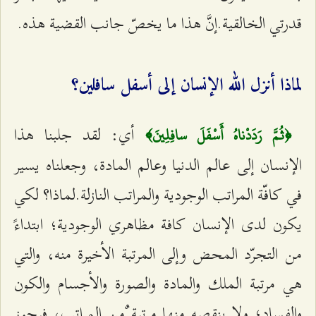
قدرتي الخالقية.إنَّ هذا ما يخصّ جانب القضية هذه.
لماذا أنزل الله الإنسان إلى أسفل سافلين؟
أي: لقد جلبنا هذا
﴿ثُمَّ رَدَدْناهُ أَسْفَلَ سافِلِينَ‌﴾
الإنسان إلى عالم الدنيا وعالم المادة، وجعلناه يسير
في كافّة المراتب الوجودية والمراتب النازلة.لماذا؟ لكي
يكون لدى الإنسان كافة مظاهري الوجودية؛ ابتداءً
من التجرّد المحض وإلى المرتبة الأخيرة منه، والتي
هي مرتبة الملك والمادة والصورة والأجسام والكون
والفساد؛ ولا ينقصه منها مرتبة ٌمن المراتب، فيحوز