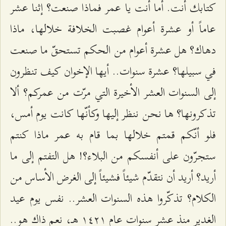
كتابك أنت. أما أنت يا عمر فماذا صنعت؟ إثنا عشر
عاماً أو عشرة أعوام غصبت الخلافة خلالها، ماذا
دهاك؟ هل عشرة أعوام من الحكم تستحقّ ما صنعت
في سبيلها؟ عشرة سنوات.. أيها الإخوان كيف تنظرون
إلى السنوات العشر الأخيرة التي مرّت من عمركم؟ ألا
تذكرونها؟ ها نحن ننظر إليها وكأنّها كانت يوم أمس،
فلو أنّكم قمتم خلالها بما قام به عمر ماذا كنتم
ستجرّون على أنفسكم من البلاء؟! هل التفتم إلى ما
أريد؟ أريد أن نتقدّم شيئاً فشيئاً إلى الغرض الأساس من
الكلام؟ تذكّروا هذه السنوات العشر.. نفس يوم عيد
الغدير منذ عشر سنوات عام ۱٤٢۱ هـ، نعم ذاك هو..