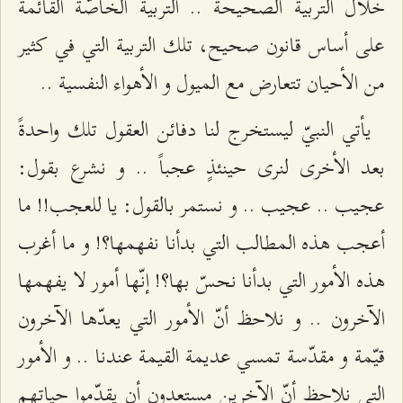
خلال التربية الصحيحة .. التربية الخاصّة القائمة
على أساس قانون صحيح، تلك التربية التي في كثير
من الأحيان تتعارض مع الميول و الأهواء النفسية ..
يأتي النبيّ ليستخرج لنا دفائن العقول تلك واحدةً
بعد الأخرى لنرى حينئذٍ عجباً .. و نشرع بقول:
عجيب .. عجيب .. و نستمر بالقول: يا للعجب!! ما
أعجب هذه المطالب التي بدأنا نفهمها؟! و ما أغرب
هذه الأمور التي بدأنا نحسّ بها؟! إنّها أمور لا يفهمها
الآخرون .. و نلاحظ أنّ الأمور التي يعدّها الآخرون
قيّمة و مقدّسة تمسي عديمة القيمة عندنا .. و الأمور
التي نلاحظ أنّ الآخرين مستعدون أن يقدّموا حياتهم