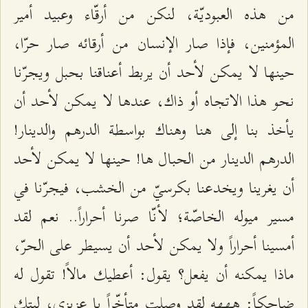
من هذه العبوديّة، لنكن من أرقّاء وعبيد أمير
المؤمنين، فإذا صار الإنسان من أرقائه صار حرّا،
حينها لا يمكن لأحد أن يربط أعناقنا بحبل ويجرّنا
نحو هذا الاتجاه أو ذاك، عندها لا يمكن لأحد أن
يأخذ بنا إلى هنا وهناك بواسطة الدرهم والدينار!
الدرهم الدينار من الحبال ها! حينها لا يمكن لأحد
أن يغرينا ويخدعنا بكرسيّ من الخشب، فيجرّنا في
مسير ميوله الخاصّة؛ لأنّا صرنا أحراراً.. نعم لقد
أمسينا أحراراً ولا يمكن لأحد أن يسيطر على الحرّ،
ماذا يمكنه أن يفعل؟ يقول: أعطيك مالاً! تقول له
ضاحكاً: هههه لقد وصلت متأخّراً يا عزيزي، ليتك