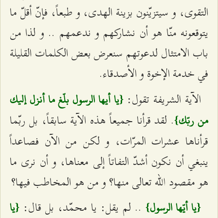
التقوى، و سيتزيّنون بزينة الهدى، و طبعاً، فإنّ أقلّ ما
يتوقعونه منّا هو أن نشاركهم و ندعمهم .. و لذا من
باب الامتثال لدعوتهم سنعرض بعض الكلمات القليلة
في خدمة الإخوة و الأصدقاء.
الآية الشريفة تقول:
{يا أيها الرسول بلّغ ما أنزل إليك
. لقد قرأنا جميعاً هذه الآية سابقاً، بل ربّما
من ربّك}
قرأناها عشرات المرّات، و لكن من الآن فصاعداً
ينبغي أن نكون أشدّ التفاتاً إلى معناها، و أن نرى ما
هو مقصود الله تعالى منها؟ و من هو المخاطب فيها؟
.. لم يقل: يا محمّد، بل قال:
{يا أيّها الرسول}
{يا