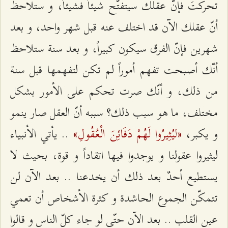
تحركتَ فإنّ عقلك سيتفتّح شيئاً فشيئاً، و ستلاحظ
أنّ عقلك الآن قد اختلف عنه قبل شهر واحد، و بعد
شهرين فإنّ الفرق سيكون كبيراً، و بعد سنة ستلاحظ
أنّك أصبحت تفهم أموراً لم تكن لتفهمها قبل سنة
من ذلك، و أنّك صرت تحكم على الأمور بشكل
مختلف، ما هو سبب ذلك؟ سببه أنّ العقل صار ينمو
«ليُثِيرُوا لَهُمْ دَفَائِنَ الْعُقُولِ»
و يكبر،
.. يأتي الأنبياء
ليثيروا عقولنا و يوجدوا فيها اتقاداً و قوة، بحيث لا
يستطيع أحدٌ بعد ذلك أن يخدعنا .. بعد الآن لن
تتمكّن الجموع الحاشدة و كثرة الأشخاص أن تعمي
عين القلب .. بعد الآن حتّى لو جاء كلّ الناس و قالوا