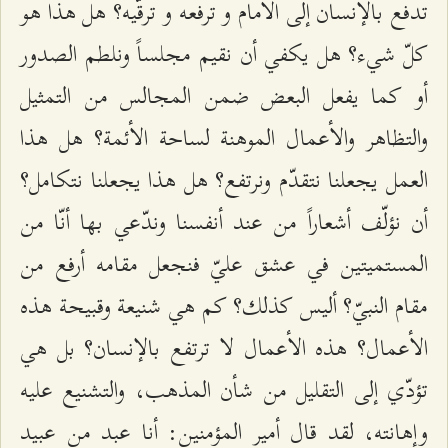
تدفع بالإنسان إلى الأمام و ترفعه و ترقّيه؟ هل هذا هو
كلّ شيء؟ هل يكفي أن نقيم مجلساً ونلطم الصدور
أو كما يفعل البعض ضمن المجالس من التمثيل
والتظاهر والأعمال الموهنة لساحة الأئمة؟ هل هذا
العمل يجعلنا نتقدّم ونرتفع؟ هل هذا يجعلنا نتكامل؟
أن نؤلّف أشعاراً من عند أنفسنا وندّعي بها أنّا من
المستميتين في عشق عليّ فنجعل مقامه أرفع من
مقام النبيّ؟ أليس كذلك؟ كم هي شنيعة وقبيحة هذه
الأعمال؟ هذه الأعمال لا ترتفع بالإنسان؟ بل هي
تؤدّي إلى التقليل من شأن المذهب، والتشنيع عليه
وإهانته، لقد قال أمير المؤمنين: أنا عبد من عبيد