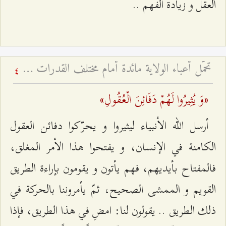
العقل و زيادة الفهم ..
تحمّل أعباء الولاية مائدة أمام مختلف القدرات - عيد الغدير ۱٤۳۱ هـ
4
«وَ يُثِيرُوا لَهُمْ دَفَائِنَ الْعُقُولِ»
أرسل الله الأنبياء ليثيروا و يحرّكوا دفائن العقول
الكامنة في الإنسان، و يفتحوا هذا الأمر المغلق،
فالمفتاح بأيديهم، فهم يأتون و يقومون بإراءة الطريق
القويم و الممشى الصحيح، ثمّ يأمروننا بالحركة في
ذلك الطريق .. يقولون لنا: امضِ في هذا الطريق، فإذا