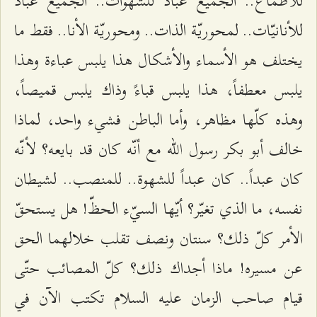
للأطماع.. الجميع عباد للشهوات.. الجميع عباد
للأنانيّات.. لمحوريّة الذات.. ومحوريّة الأنا.. فقط ما
يختلف هو الأسماء والأشكال هذا يلبس عباءة وهذا
يلبس معطفاً، هذا يلبس قباءً وذاك يلبس قميصاً،
وهذه كلّها مظاهر، وأما الباطن فشيء واحد، لماذا
خالف أبو بكر رسول الله مع أنّه كان قد بايعه؟ لأنّه
كان عبداً.. كان عبداً للشهوة.. للمنصب.. لشيطان
نفسه، ما الذي تغيّر؟ أيّها السيّء الحظّ! هل يستحقّ
الأمر كلّ ذلك؟ سنتان ونصف تقلب خلالهما الحق
عن مسيره! ماذا أجداك ذلك؟ كلّ المصائب حتّى
قيام صاحب الزمان عليه السلام تكتب الآن في