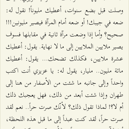
وصلت قبل بضع سنوات، أعطيك مليوناً! نقول له:
ضعه في جيبك! أو ضعه أمام المرآة فيصير مليونين!!!
صحيح؟ وأما إذا وضعت مرآة ثانية في مقابلها فسوف
يصير ملايين الملايين إلى ما لا نهاية. يقول: أعطيك
عشرة ملايين، فكذلك تضحك... يقول: أعطيك
مائة مليون.. مليار، يقول له: يا عزيزي أنت اكتب
واحداً وإلى جانبه ما شئت من الأصفار من هنا إلى
طهران وإذا شئت أبعد من ذلك، فهل يعجبك ذلك
أم لا؟! لماذا تقول ذلك؟ لأنّك صرت حراً.. نعم لقد
صرت حراً، لقد كنت عبداً إلى ما قبل هذه اللحظة،