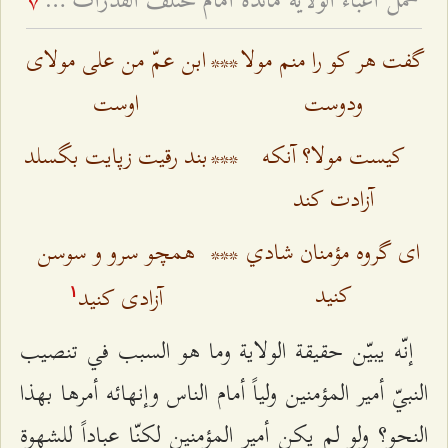
تحمّل أعباء الولاية مائدة أمام مختلف القدرات - عيد الغدير ۱٤۳۱ هـ
7
گفت هر كو را منم مولا
***
ابن عمّ من على مولاى
ودوست
اوست
كيست مولا؟ آنكه
***
بند رقيت زپايت بگسلد
آزادت كند
اى گروه مؤمنان شادي
***
همچو سرو و سوسن
كنيد
آزادى كنيد
۱
إنّه يبيّن حقيقة الولاية وما هو السبب في تنصيب
النبيّ أمير المؤمنين ولياً أمام الناس وإنهائه أمرها بهذا
النحو؟ ولو لم يكن أمير المؤمنين لكنّا عباداً للشهوة