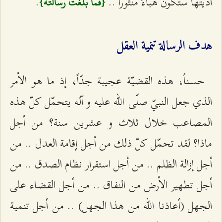
أدّيتَها ستكون هباءً منثوراً ..
.
{فما بلّغت رسالته}
هدف الرسالة تنمية العقل
حسناً، هذه القضيّة عجيبة جدّاً، إذ ما هو الأمر
الذي جعل النبيّ صلّى الله عليه و آله يتحمّل كلّ هذه
المصاعب خلال ثلاث و عشرين سنة؟ من أجل
ماذا؟ لقد تحمّل كلّ ذلك من أجل إقامة العدل .. من
أجل إزالة الظلم .. من أجل استقرار نظام الصدق .. من
أجل تطهير الأرض من النفاق .. من أجل القضاء على
الجهل (أعاذنا الله من هذا الجهل) .. من أجل تنمية