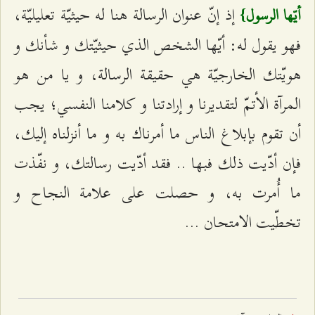
إذ إنّ عنوان الرسالة هنا له حيثيّة تعليليّة،
أيّها الرسول}
فهو يقول له: أيّها الشخص الذي حيثيّتك و شأنك و
هويّتك الخارجيّة هي حقيقة الرسالة، و يا من هو
المرآة الأتمّ لتقديرنا و إرادتنا و كلامنا النفسي؛ يجب
أن تقوم بإبلاغ الناس ما أمرناك به و ما أنزلناه إليك،
فإن أدّيت ذلك فبها .. فقد أدّيت رسالتك، و نفّذت
ما أُمرت به، و حصلت على علامة النجاح و
تخطّيت الامتحان ...