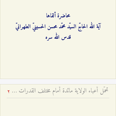
محاضرة ألقاها
آية الله الحاجّ السيّد محمّد محسن الحسينيّ الطهرانيّ
قدس الله سره
تحمّل أعباء الولاية مائدة أمام مختلف القدرات - عيد الغدير ۱٤۳۱ هـ
2