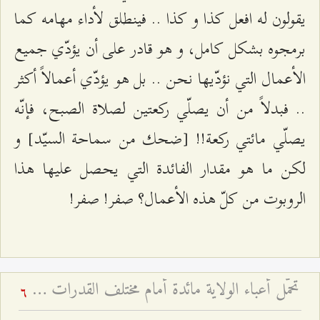
يقولون له افعل كذا و كذا .. فينطلق لأداء مهامه كما
برمجوه بشكل كامل، و هو قادر على أن يؤدّي جميع
الأعمال التي نؤدّيها نحن .. بل هو يؤدّي أعمالاً أكثر
.. فبدلاً من أن يصلّي ركعتين لصلاة الصبح، فإنّه
يصلّي مائتي ركعة!! [ضحك من سماحة السيّد] و
لكن ما هو مقدار الفائدة التي يحصل عليها هذا
الروبوت من كلّ هذه الأعمال؟ صفر! صفر!
تحمّل أعباء الولاية مائدة أمام مختلف القدرات - عيد الغدير ۱٤۳۱ هـ
6