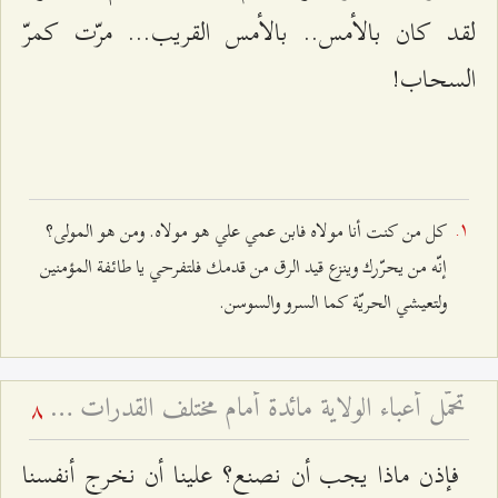
لقد كان بالأمس.. بالأمس القريب... مرّت كمرّ
السحاب!
كل من كنت أنا مولاه فابن عمي علي هو مولاه. ومن هو المولى؟
إنّه من يحرّرك وينزع قيد الرق من قدمك فلتفرحي يا طائفة المؤمنين
ولتعيشي الحريّة كما السرو والسوسن.
تحمّل أعباء الولاية مائدة أمام مختلف القدرات - عيد الغدير ۱٤۳۱ هـ
8
فإذن ماذا يجب أن نصنع؟ علينا أن نخرج أنفسنا