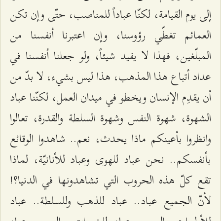
إلى يوم القيامة، لكنّا عباداً للمناصب، حتّى وإن تكن
العمائم تغطّي رؤوسنا، وإن اعتبرنا أنفسنا من
المبلّغين، فهذا لا يفيد شيئاً، ولو جعلنا أنفسنا في
عداد أتباع هذا المذهب، هذا ليس بشيء، لا بدّ من
أن يقدِم الإنسان ويخطو في ميدان العمل، لكنّنا عباد
الشهوة، شهوة النفس وشهوة السلطة والقدرة، تعالوا
وانظروا بأعينكم ماذا يحدث، نعم.. شاهدوا الوقائع
بأنفسكم.. نحن عباد للهوى وعباد للأنانيّة، لماذا
تقع كلّ هذه الحروب التي تشاهدونها في الدنيا؟!
لأنّ الجميع عباد.. عباد للذهب وللسلطة.. عباد