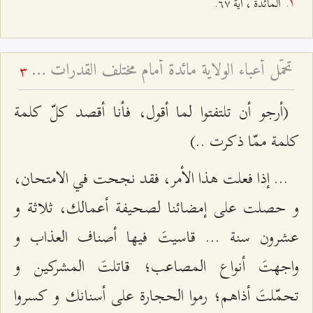
المائدة ، آية ٦۷.
تحمّل أعباء الولاية مائدة أمام مختلف القدرات - عيد الغدير ۱٤۳۱ هـ
3
(أرجو أن تلتفتوا لما أقول، فأنا أقصد كلّ كلمة
كلمة ممّا ذكرت ..)
... إذا فعلت هذا الأمر، فقد نجحت في الامتحان،
و حصلت على إمضائنا لصحيفة أعمالك، ثلاثة و
عشرون سنة ... قاسيتَ فيها أصناف العذاب و
واجهتَ أنواع المصاعب؛ قاتلتَ المشركين و
تحمّلتَ أذاهم؛ رموا الحجارة على أسنانك و كسروا