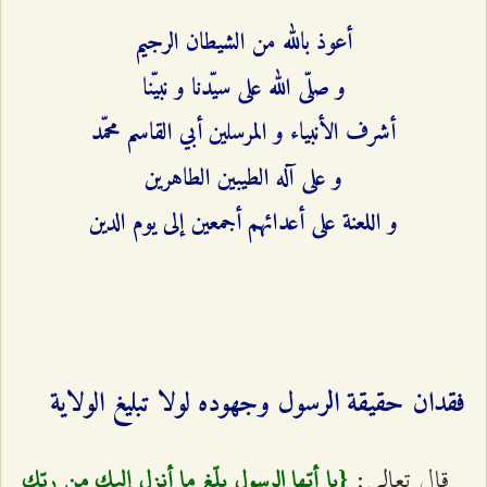
أعوذ بالله من الشيطان الرجيم
و صلّى الله على سيّدنا و نبيّنا
أشرف الأنبياء و المرسلين أبي القاسم محمّد
و على آله الطيبين الطاهرين
و اللعنة على أعدائهم أجمعين إلى يوم الدين
فقدان حقيقة الرسول وجهوده لولا تبليغ الولاية
قال تعالى:
{يا أيّها الرسول بلّغ ما أنزل إليك من ربّك