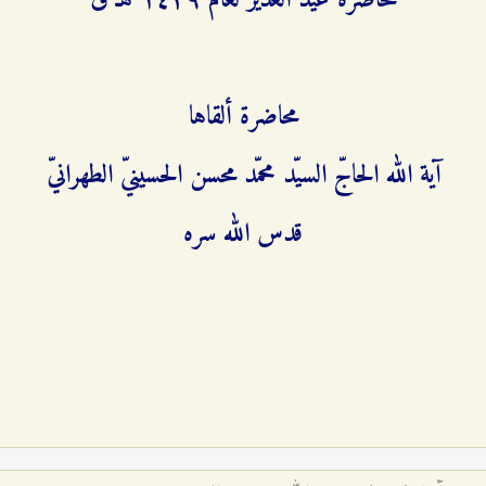
محاضرة عيد الغدير لعام ۱٤٢٩ هـ ق
محاضرة ألقاها
آية الله الحاجّ السيّد محمّد محسن الحسينيّ الطهرانيّ
قدس الله سره