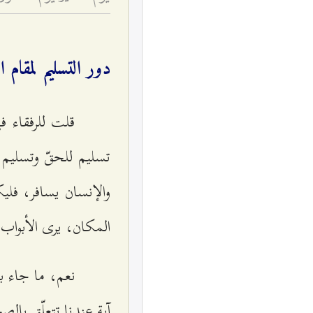
دور التسليم لمقام 
قلت للرفقاء ف
تسليم للحقّ وتسليم ف
والإنسان يسافر، فلي
المكان، يرى الأبواب 
نعم، ما جاء به
آية عندنا تتعلّق بالص