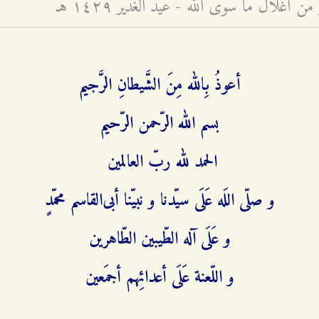
من أغلال ما سوى الله - عيد الغدير ۱٤۲٩ هـ
أعوذُ بِالله مِنَ الشَّیطانِ الرَّجیم
بسم الله الرّحمن الرّحیم
الحمد لله ربّ العالمين
و صلّی اللَه عَلَی سیّدنا و نبیّنا أبی‌القاسم محمّدٍ
و عَلَی آله الطّیبین الطّاهرین
و اللّعنة عَلَی أعدائِهم أجمَعین