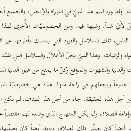
ه. وقد ورد اسم هذا النبيّ في التوراة والإنجيل، والجميع أيضا
ّ لأيّ شكّ وشبهة فيه. ومن الخصوصيّات الأُخرى لهذا النب
لناس، تلك السلاسل والقيود التي يمسك بأطرافها غير الل
هواء والرغبات. وهذا النبيّ يحلّ الأغلال والسلاسل التي تقيّ
ات والدنيا والشهوات والمواقع وكلّ ما يمنع من عبور الدنيا ال
ها جميعاً ويجعلهم في راحة منها. هذه هي خصوصيّة النبي
من أجل هذه الحقيقة، جاء من أجل هذا الهدف. لم تكن ال
بإقامة الصلاة، ولم يكن المنهاج الذي وضعه لهم مقتصراً ع
ر أيضاً كان يصلّي تلك الصلاة، ويزيد أيضاً كان يصلّيه