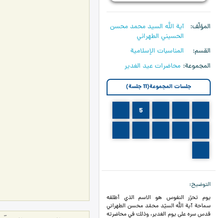
المؤلّف
آية الله السيد محمد محسن
الحسيني الطهراني
القسم
المناسبات الإسلامية
المجموعة
محاضرات عيد الغدير
جلسات المجموعة(11 جلسة)
6
5
3
2
1
11
10
9
8
7
12
التوضيح
يوم تحرّر النفوس هو الاسم الذي أطلقه
سماحة آية الله السيّد محمّد محسن الطهراني
قدس سره على يوم الغدير، وذلك في محاضرته