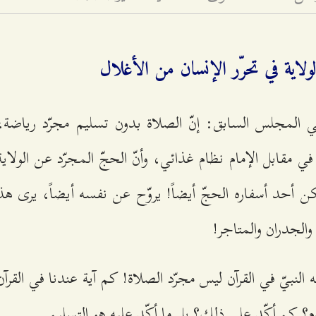
الولاية في تحرّر الإنسان من الأغلال
ي المجلس السابق: إنّ الصلاة بدون تسليم مجرّد رياضة،
ي مقابل الإمام نظام غذائي، وأنّ الحجّ المجرّد عن الولاي
كن أحد أسفاره الحجّ أيضاً! يروّح عن نفسه أيضاً، يرى ه
والجدران والمتاجر!
 النبيّ في القرآن ليس مجرّد الصلاة! كم آية عندنا في القرآ
وم؟ كم أكّد على ذلك؟ بل ما أكّد عليه هو التسليم.