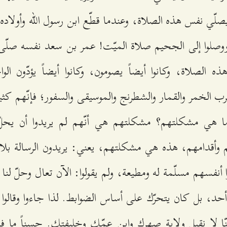
 يصلّي نفس هذه الصلاة، وعندما قطّع ابن رسول الله وأولا
ا ووصلوا إلى الجحيم صلاة الميّت! عمر بن سعد نفسه صلّى
ذه الصلاة، وكانوا أيضاً يصومون، وكانوا أيضاً يؤدّون الوا
الخمر والقمار والشطرنج والموسيقى والسفور؛ فإنّهم كثيراً 
ا هي مشكلتهم؟ مشكلتهم هي أنّهم لم يريدوا أن يحلّ 
وأقدامهم، هذه هي مشكلتهم، يعني: يريدون الرسالة بلا 
ا أنفسهم مسلّمة له ومطيعة، ولم يقولوا: الآن تعال وحلّ لنا ال
أحد، بل كان يتحرّك على أساس الضوابط. لذا جاءوا وقالوا:
ّا لا نقبل ولاية صهرك وابن عمّك وخليفتك. حسناً ما ف