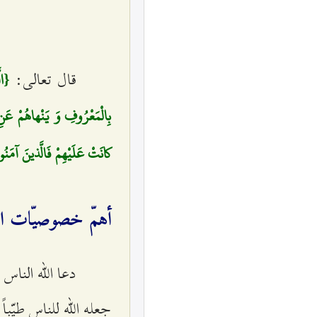
قال تعالى:
{الّ
بِالْمَعْرُوفِ وَ يَنْهاهُمْ عَنِ ا
كانَتْ عَلَيْهِمْ فَالَّذينَ آمَنُو
أهمّ خصوصيّات النبي
دعا الله الناس 
جعله الله للناس طيّ