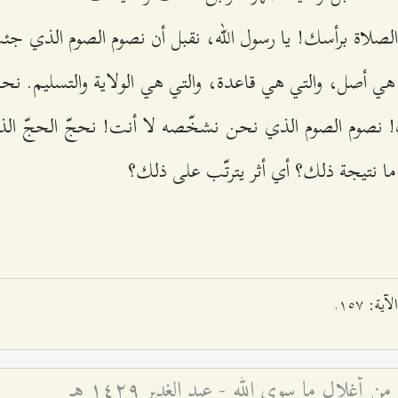
لاة برأسك! يا رسول الله، نقبل أن نصوم الصوم الذي جئت ب
 هي أصل، والتي هي قاعدة، والتي هي الولاية والتسليم. نح
! نصوم الصوم الذي نحن نشخّصه لا أنت! نحجّ الحجّ ا
ما نتيجة ذلك؟ أي أثر يترتّب على ذلك؟
من أغلال ما سوى الله - عيد الغدير ۱٤۲٩ هـ