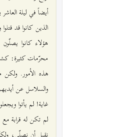
أيضاً في ليلة العاشر
الذين كانوا قد قتلو
هؤلاء كانوا يصلّون ه
محرّمات كثيرة: كشرب 
هذه الأمور. ولكن م
والسلاسل عن أيديهم 
غاية! لم يأتوا ويجعلو
لم تكن له قرابة مع 
نقبل أن نصلّي، ولكن