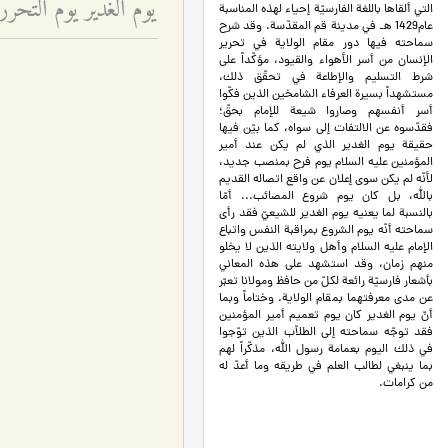
يوم الغدير يوم التحرّر 
التي ألقاها باللغة الفارسيّة إحياء لهذه المناسبة
عام1429 هـ في مدينة قم المقدّسة. وقد شرح
سماحته فيها دور مقام الولاية في تحرير
الإنسان من أسر الأهواء والقيود، مؤكّداً على
شرط التسليم والإطاعة في تحقّق ذلك،
مستشهداً بسيرة العرفاء الشامخين الذين فكّوا
أسر أنفسهم وصاروا شيعة للإمام بحقّ؛
فقدّسوه عن الالتفات إلى سواه، كما بيّن فيها
حقيقة يوم الغدير الذي لم يكن عند أمير
المؤمنين عليه السلام يوم فرح بمنصب جديد،
لأنّه لم يكن سوى إعلان عن واقع اتصاله القديم
بالله، بل كان يوم شروع المصائب... أمّا
بالنسبة لما يعنيه يوم الغدير للشيعيّ فقد رأى
سماحته أنّه يوم الشروع بمراقبة النفس واتباع
الإمام عليه السلام وأهل ولايته الذين لا يخلو
منهم زمان، وقد استشهد على هذه المعاني
بأشعار فارسيّة رائعة لكلّ من حافظ ومولانا تعبّر
عن مدى معرفتهما بمقام الولاية. وختاماً وبما
أنّ يوم الغدير كان يوم تعميم أمير المؤمنين
فقد توجّه سماحته إلى الطلاّب الذين توّجوا
في ذلك اليوم بعمامة رسول الله، مذكّراً لهم
بما ينبغي لطالب العلم في طريقه وما أعدّ له
من كرامات.