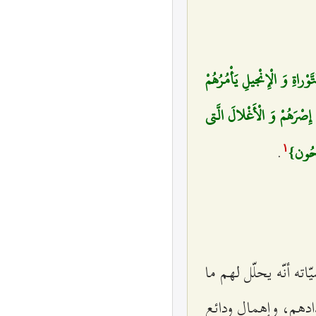
َوْراةِ وَ الْإِنْجيلِ يَأْمُرُهُمْ
 إِصْرَهُمْ وَ الْأَغْلالَ الَّتي‌
.
ْلِحُون}
۱
ته أنّه يحلّل لهم ما
ادهم، وإهمال ودائع