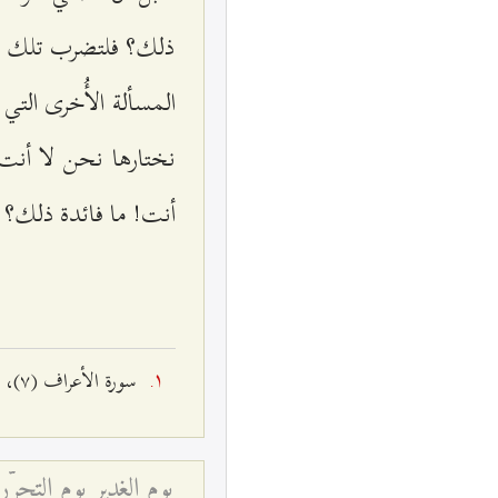
ذلك؟ فلتضرب تلك الص
المسألة الأُخرى التي
نختارها نحن لا أنت
أنت! ما فائدة ذلك؟ 
سورة الأعراف (۷)، الآية: ۱٥۷.
يوم الغدير يوم التحرّر 