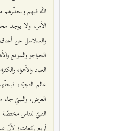
الله فيهم ويحذّرهم من
الأمر، ولا يوجد محل
والسلاسل عن أعناق ا
الحواجز والموانع والأ
العباد والأهواء والكثر
عالم التجرّد، فيحلّ
الغرض، والنبيّ جاء 
النبيّ للناس مختصّة 
أربع ركعات؛ لأنّ عم