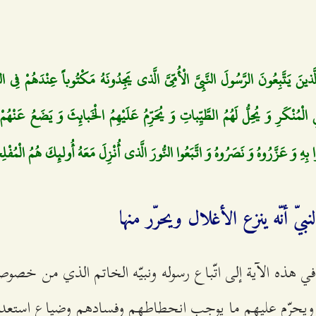
َذينَ يَتَّبِعُونَ الرَّسُولَ النَّبِيَّ الْأُمِّيَّ الَّذي يَجِدُونَهُ مَكْتُوباً عِنْدَهُمْ فِي التّ
لْمُنْكَرِ وَ يُحِلُّ لَهُمُ الطَّيِّباتِ وَ يُحَرِّمُ عَلَيْهِمُ الْخَبائِثَ وَ يَضَعُ عَنْهُمْ
ا بِهِ وَ عَزَّرُوهُ وَ نَصَرُوهُ وَ اتَّبَعُوا النُّورَ الَّذي أُنْزِلَ مَعَهُ أُولئِكَ هُمُ الْمُف
ّ أنّه ينزع الأغلال ويحرّر منها
في هذه الآية إلى اتّباع رسوله ونبيّه الخاتم الذي من خصوصيّا
باً ويحرّم عليهم ما يوجب انحطاطهم وفسادهم وضياع استعد