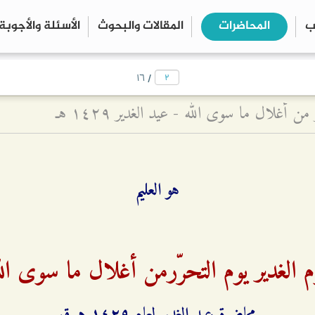
ب
المحاضرات
المقالات والبحوث
الأسئلة والأجوبة
close
search
/
۱٦
من أغلال ما سوى الله - عيد الغدير ۱٤۲٩ هـ
هو العليم
م الغدير يوم التحرّرمن أغلال ما سوى الل