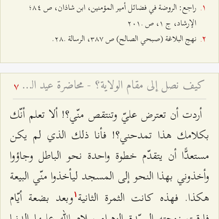
راجع: الروضة في فضائل أمیر المؤمنین، ابن شاذان، ص ٨٤؛
الإرشاد، ج ١، ص .٢٠١
نهج البلاغة (صبحي الصالح) ص ٣٨٧، الرسالة .٢٨.
كيف نصل إلى مقام الولاية؟ - محاضرة عيد الغدير لعام ۱٤۲۵ هـ ق
7
أردت أن تعترض عليّ وتنتقص منّي؟! ألا تعلم أنّك
بكلامك هذا تمدحني؟! فأنا ذلك الذي لم يكن
مستعدًّا أن يتقدّم خطوة واحدة نحو الباطل وجاؤوا
وأخذوني بهذا النحو إلى المسجد ليأخذوا منّي البيعة
هكذا. فهذه كانت الثمرة الثانية
وبعد بضعة أيّام
۱
فارقت زوجته السيّدة الزهراء سلام الله عليها الدنيا