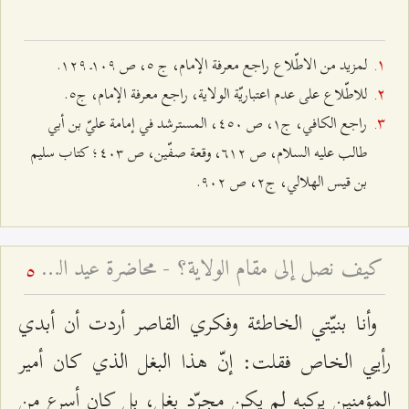
لمزيد من الاطّلاع راجع معرفة الإمام، ج ٥، ص ۱۰٩ـ ۱٢٩.
للاطّلاع على عدم اعتباريّة الولاية، راجع معرفة الإمام، ج٥.
راجع الكافي، ج۱، ص ٤٥۰، المسترشد في إمامة عليّ بن أبي
طالب عليه السلام، ص ٦۱٢، وقعة صفّين، ص ٤۰٣؛ كتاب سليم
بن قيس الهلالي، ج٢، ص ٩۰٢.
كيف نصل إلى مقام الولاية؟ - محاضرة عيد الغدير لعام ۱٤۲۵ هـ ق
5
وأنا بنيّتي الخاطئة وفكري القاصر أردت أن أبدي
رأيي الخاص فقلت: إنّ هذا البغل الذي كان أمير
المؤمنين يركبه لم يكن مجرّد بغل، بل كان أسرع من