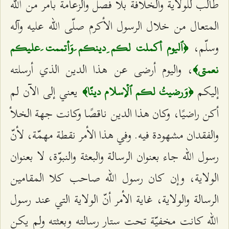
طالب للولاية والخلافة بلا فصل والزعامة بأمر من الله
المتعال من خلال الرسول الأكرم صلّى الله عليه وآله
وسلّم،
﴿ٱليوم أكملت لكم ِدينكم َوَأتممت َعليكم
، واليوم أرضى عن هذا الدين الذي أرسلته
نعمتي﴾
إليكم
يعني إلى الآن لم
﴿وَرضيتُ لكم ٱلۡإسلام دينًا﴾
أكن راضيًا، وكان هذا الدين ناقصًا وكانت جهة الخلأ
والفقدان مشهودة فيه. وفي هذا الأمر نقطة مهمّة، لأنّ
رسول الله جاء بعنوان الرسالة والبعثة والنبوّة، لا بعنوان
الولاية، وإن كان رسول الله صاحب كلا المقامين
الرسالة والولاية، غاية الأمر أنّ الولاية التي عند رسول
الله كانت مخفيّة تحت ستار رسالته وبعثته ولم يكن