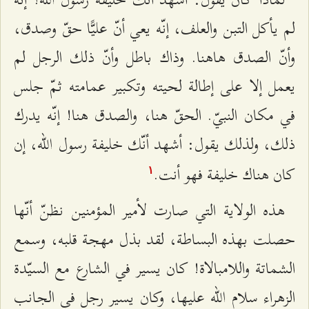
لم يأكل التبن والعلف، إنّه يعي أنّ عليًّا حقّ وصدق،
وأنّ الصدق هاهنا. وذاك باطل وأنّ ذلك الرجل لم
يعمل إلا على إطالة لحيته وتكبير عمامته ثمّ جلس
في مكان النبيّ. الحقّ هنا، والصدق هنا! إنّه يدرك
ذلك، ولذلك يقول: أشهد أنّك خليفة رسول الله، إن
كان هناك خليفة فهو أنت.
۱
هذه الولاية التي صارت لأمير المؤمنين نظنّ أنّها
حصلت بهذه البساطة، لقد بذل مهجة قلبه، وسمع
الشماتة واللامبالاة! كان يسير في الشارع مع السيّدة
الزهراء سلام الله عليها، وكان يسير رجل في الجانب