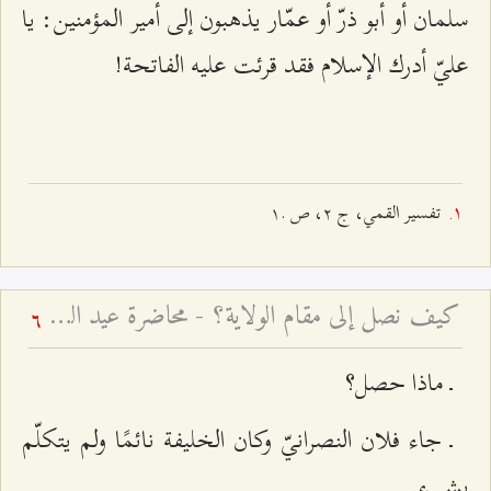
سلمان أو أبو ذرّ أو عمّار يذهبون إلى أمير المؤمنين: يا
عليّ أدرك الإسلام فقد قرئت عليه الفاتحة!
تفسیر القمي، ج ٢، ص .١
كيف نصل إلى مقام الولاية؟ - محاضرة عيد الغدير لعام ۱٤۲۵ هـ ق
6
ـ ماذا حصل؟
ـ جاء فلان النصرانيّ وكان الخليفة نائمًا ولم يتكلّم
بشيء.