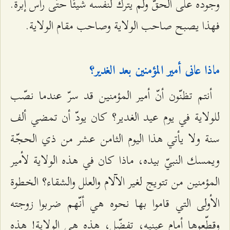
وجوده على الحقّ ولم يترك لنفسه شيئًا حتّى رأس إبرة.
فهذا يصبح صاحب الولاية وصاحب مقام الولاية.
ماذا عانى أمير المؤمنين بعد الغدير؟
أنتم تظنّون أنّ أمير المؤمنين قد سرّ عندما نصّب
للولاية في يوم عيد الغدير؟ كان يودّ أن تمضي ألف
سنة ولا يأتي هذا اليوم الثامن عشر من ذي الحجّة
ويمسك النبيّ بيده، ماذا كان في هذه الولاية لأمير
المؤمنين من تتويج لغير الآلام والعلل والشقاء؟ الخطوة
الأولى التي قاموا بها نحوه هي أنّهم ضربوا زوجته
وقطّعوها أمام عينيه، تفضّل، هذه هي الولاية! هذه