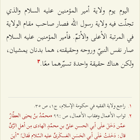
اليوم يوم ولاية أمير المؤمنين عليه السلام والذي
تجلّت فيه ولاية رسول الله فصار صاحب مقام الولاية
في المرتبة الأعلى والأتمّ. فأمير المؤمنين عليه السلام
صار نفس النبيّ وروحه وحقيقته، هما بدنان يمشيان،
ولكن هناك حقيقة واحدة تسيّرهما معًا.
٣
راجع ولایة الفقیه في حکومة الإسلام، ج١، ص ٣٥.
«محمّدُ بنُ یحیَی العطّارُ
ثواب الأعمال وعقاب الأعمال، ص :٩٩
عمّن دَخَلَ علَی أبي الحسنِ علیِّ بنِ محمّدٍ الهادی مِن أهلِ الرَّیِّ
قال: دَخَلتُ عَلَی أبي الحَسَنِ العَسکَریِّ علیه السّلام فَقال:َ ”أینَ