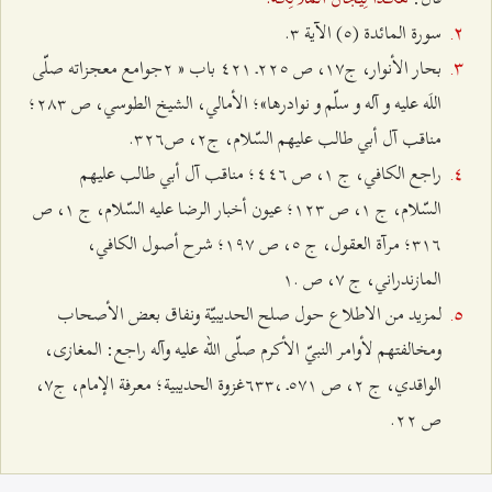
سورة المائدة (٥) الآیة ٣.
بحار الأنوار، ج١٧، ص ٢٢٥ـ ٤٢١ باب « ٢جوامع معجزاته صلّی
اللَه علیه و آله و سلّم و نوادرها»؛ الأمالي، الشیخ الطوسي، ص ٢٨٣؛
مناقب آل أبي طالب علیهم السّلام، ج٢، ص٣٢٦.
راجع الکافي، ج ١، ص ٤٤٦؛ مناقب آل أبي طالب علیهم
السّلام، ج ١، ص ١٢٣؛ عیون أخبار الرضا علیه السّلام، ج ١، ص
٣١٦؛ مرآة العقول، ج ٥، ص ١٩٧؛ شرح أصول الکافي،
المازندراني، ج ٧، ص .١
لمزيد من الاطلاع حول صلح الحديبيّة ونفاق بعض الأصحاب
ومخالفتهم لأوامر النبيّ الأكرم صلّى الله عليه وآله راجع: المغازی،
الواقدي، ج ٢، ص ٥٧١ـ ،٦٣٣غزوة الحدیبیة؛ معرفة الإمام، ج٧،
ص ٢٢.