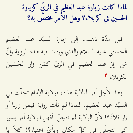
لماذا كانت زيارة عبد العظيم في الريّ كزيارة
الحسين في كربلاء؟ وهل الأمر مختصّ به؟
قبل مدّة ذهبت إلى زيارة السيّد عبد العظيم
الحسني عليه السلام والذي وردت فيه هذه الرواية وأنّ
مَن زارَ عبد العظیم في الريّ کمَن زار الحُسَینَ
بکربلاء.
٢
وهذا لأجل أمر الولاية هذه، فولاية الإمام تجلّت في
السيّد عبد العظيم، لماذا لم تأت رواية فيمن زارنا أو
زار فلانًا؟! لأنّ الولاية لم تتجلّ. أفهل الولاية أمر يسير
كي تتجلّى في كلّ مكان وبأيّ اعتبار؟! كلاّ يا