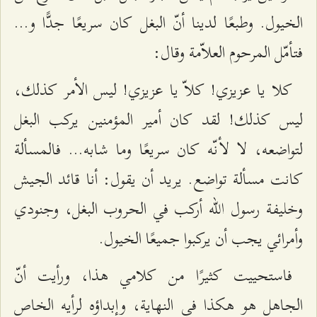
الخيول. وطبعًا لدينا أنّ البغل كان سريعًا جدًّا و…
فتأمّل المرحوم العلاّمة وقال:
كلا يا عزيزي! كلاّ يا عزيزي! ليس الأمر كذلك،
ليس كذلك! لقد كان أمير المؤمنين يركب البغل
لتواضعه، لا لأنّه كان سريعًا وما شابه… فالمسألة
كانت مسألة تواضع. يريد أن يقول: أنا قائد الجيش
وخليفة رسول الله أركب في الحروب البغل، وجنودي
وأمرائي يجب أن يركبوا جميعًا الخيول.
فاستحييت كثيرًا من كلامي هذا، ورأيت أنّ
الجاهل هو هكذا في النهاية، وإبداؤه لرأيه الخاص