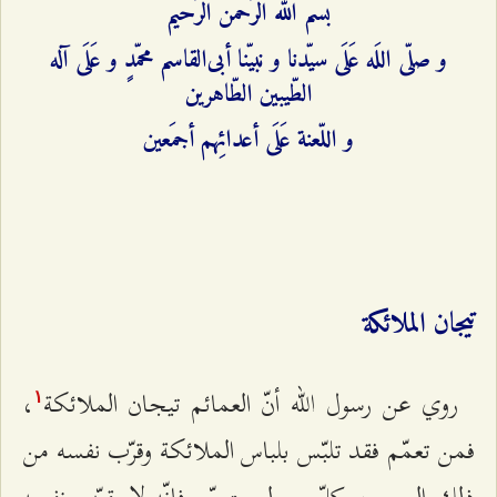
بسم الله الرّحمن الرّحیم
و صلّی اللَه عَلَی سیّدنا و نبیّنا أبی‌القاسم محمّدٍ و عَلَی آله
الطّیبین الطّاهرین
و اللّعنة عَلَی أعدائِهم أجمَعین
تيجان الملائكة
روي عن رسول الله أنّ العمائم تيجان الملائكة
،
۱
فمن تعمّم فقد تلبّس بلباس الملائكة وقرّب نفسه من