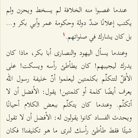
عندما غصبوا منه الخلافة لم يسخط ويحزن ولم
يكتب إعلانًا ضدّ دولة وحكومة عمر وأبي بكر و…
بل كان يشارك في صلواتهم.
۱
وعندما يسأل اليهود والنصارى أبا بكر، ماذا كان
يدرك ليجيبهم! كان يطأطئ رأسه ويسكت! على
الأقلّ لتتكلّم بكلمتين ليعلموا أنّ خليفة رسول الله
يعرف أيضًا كلمة أو كلمتين! يقول: الأفضل أن لا
أتكلّم. وعندما كان يتكلّم ببعض الكلام أحيانًا
ويحدث الفساد كانوا يقولون له: الأفضل أن لا تقول
شيئًا فقط طأطئ رأسك لنرى ما هو تكليفنا! فكان