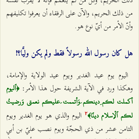
ذلك الحريم، وكلّ من لم يتعمّم فإنّه لا يقرّب نفسه
من ذلك الحريم، والآن على الرفقاء أن يعرفوا تكليفهم
وأنّ الأمر من أيّ نوع هو.
هل كان رسول الله رسولاً فقط ولم يكن وليًّا؟!
اليوم يوم عيد الغدير ويوم عيد الولاية والإمامة،
وهكذا ورد في الآية الشريفة حول هذا الأمر:
﴿ٱليوم
أكملت لكم ِدينكم َوَأتممت َعليكم نعمتي وَرضيتُ
اليوم والذي هو يوم الغدير ويوم
لكم ٱلۡإسلام دينًا﴾
٢
الثامن عشر من ذي الحجّة ويوم نصب عليّ بن أبي