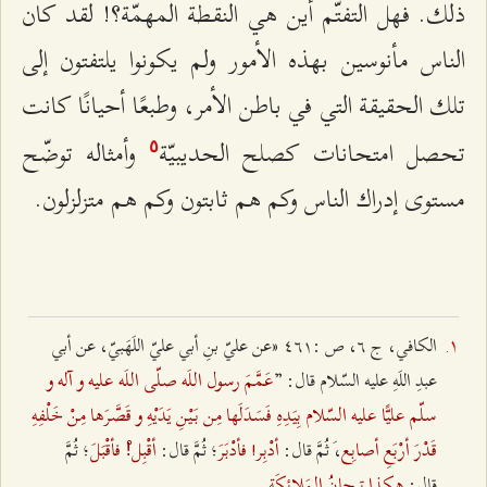
ذلك. فهل التفتّم أين هي النقطة المهمّة؟! لقد كان
الناس مأنوسين بهذه الأمور ولم يكونوا يلتفتون إلى
تلك الحقيقة التي في باطن الأمر، وطبعًا أحيانًا كانت
تحصل امتحانات كصلح الحديبيّة
وأمثاله توضّح
٥
مستوى إدراك الناس وكم هم ثابتون وكم هم متزلزلون.
الکافي، ج ٦، ص :٤٦١ «عن عليّ بنِ أبي عليّ اللَهَبيّ، عن أبي
عَمَّمَ رسول اللَه صلّی اللَه علیه و آله و
عبدِ اللَهِ علیه السّلام قال: ”
سلّم علیًّا علیه السّلام بِیَدِهِ فَسَدَلَها مِن بَیْنِ یَدَیْهِ و قَصَّرَها مِنْ خَلْفِهِ
قَدْرَ أرْبَعِ أصابِع
أدْبِر! فأدْبَرَ
أقْبِل!ْ فأقْبَلَ
،َ ثُمَّ قال:
؛ ثُمَّ قال:
؛ ثُمَّ
هکذا تِیجانُ المَلائِکَة.
قال: