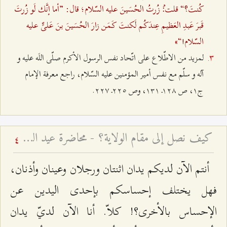
کُنتَ؟“ قلت:ُ زُرتُ الحُسَینَ علیه السّلام؛ قال: ”أما إنَّك لَو زُرتَ
قَبرَ عَبدِ العَظیمِ عِندَکُم لَكنتَ کَمَن زارَ الحُسَینَ بنَ عَلیٍّ علیه
السّلام!“»
لمزيد من الاطّلاع على اتّحاد نفس الرسول الأکرم صلّی اللَه علیه و
آله و سلّم مع نفس أمیر المؤمنین علیه السّلام، راجع معرفة الإمام
ج۱، ص ۱٢۸ـ ۱٣۱، وص ٢٢٥ـ ٢٢۷.
كيف نصل إلى مقام الولاية؟ - محاضرة عيد الغدير لعام ۱٤۲۵ هـ ق
4
أنتم الآن لديكم يدان اثنتان ورجلان وعينان وأذنان،
فهل يختلف إحساسكم بإحدى اليدين عن
الإحساس بالأخرى؟! كلاّ. أنا الآن لديّ يدان