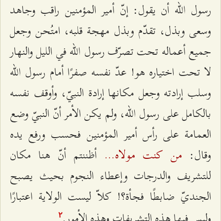
رسول الله أن يقول: إنّ أمير المؤمنين راقب وجاهد
وسعى وبذل، تقدّم وبذل مهجة قلبه، امتُحن وجعل
جميع أعماله تحت تصرّف رسول الله في الليل والنهار
لا تحت اختياره هو! عدّ نفسه صفرًا أمام رسول الله
وسلب إرادته وجعل مكانها إرادة النبيّ، وأوقف نفسه
بالكامل على رسول الله، ولم يكن الأمر أنّ النبيّ وضع
العمامة على رأس أمير المؤمنين فحسب ورفع يده
من كنت مولاه…
وقال:
أظننتم أنّ هنا مكان
للتشريف والدرجات وإعطاء النجوم بحيث يصبح
الجنديّ ضابطًا فجأة؟! كلاّ ليست الولاية اعتبارًا
وليس فيها هذه التشريفات وهذه الأمور.
٢