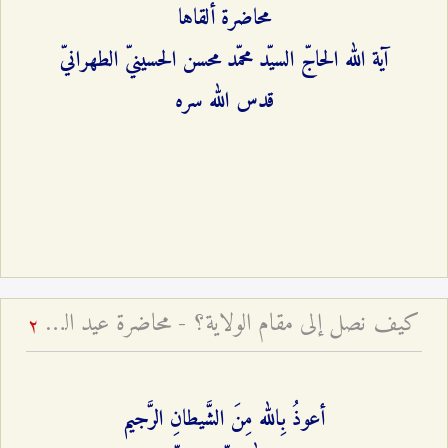
محاضرة ألقاها
آية الله الحاجّ السيّد محمّد محسن الحسينيّ الطهرانيّ
قدس الله سره
كيف نصل إلى مقام الولاية؟ - محاضرة عيد الغدير لعام ۱٤۲۵ هـ ق
2
أعوذُ بِالله مِنَ الشَّیطانِ الرَّجیم