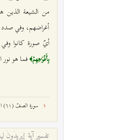
من الشيعة الذين ه
أغراضهم، وفي صدد ال
أيّ صورة كانوا وفي 
فما هو نور ا
بِأَفۡوَٰهِهِمۡ﴾
سورة الصفّ (٦۱) الآية ۸.