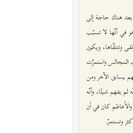
 يعد هناك حاجة إلى
في أنّها لا تسبّب
قى وتتلقّاها، ويكون
لت المجالس واستمرّت
هم يسابق الآخر ومن
م يفهم شيئًا، وأنّه
والأعاظم كان في أن
ثر وتستمرّ.