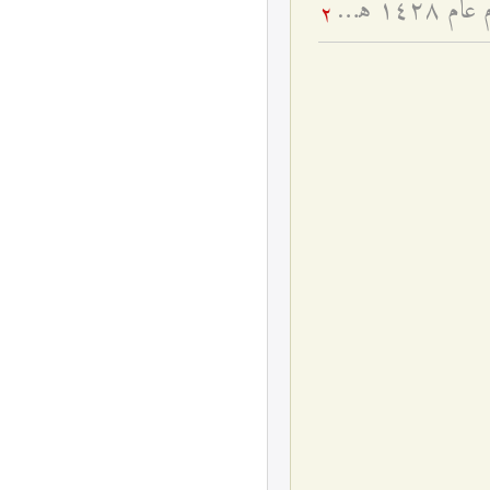
تفسير آية {یرِیدُونَ لِیطْفِؤُا نُورَ الله بِأَفْواهِهِمْ} - ولادة السيّدة الزهراء عليها السلام عام ۱٤۲۸ هـ ق
2