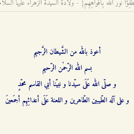
أعوذ بالله من الشَّيطان الرَّجيم
بسم الله الرّحمٰن الرّحيم
و صلّی الله عَلَی سیّدنا و نبیّنا أبي القاسم محمّدٍ
و علی آله الطّیبین الطّاهرین و اللعنة عَلَی أعدائِهِم أجمَعینَ