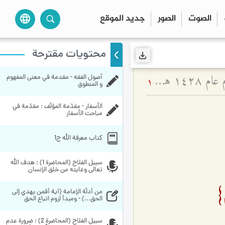
الصوت
الصور
جديد الموقع
language
محتويات مقترحة
تفسير آية {یرِیدُونَ لِیطْفِؤُا نُورَ الله بِأَفْواهِهِمْ} - ولادة السيّدة الزهراء عليها السلام عام ۱٤۲۸ هـ ق
أصول الفقه - مقدمة في معنى المفهوم 
1
و المنطوق
الأسفار - مقدّمة المؤلّف : مقدّمة في 
مباحث الأسفار
کتاب معرفة الله ج1
سبيل الفلاح (المحاضرة 1) : هدف الله 
تعالى وغايته من خلق الإنسان
ْ}
من أدلّة الإمامة (آية أفمن يهدي إلى 
الحق...) - ومبدأ لزوم اتباع الحق
سبيل الفلاح (المحاضرة 2) : ضرورة عدم 