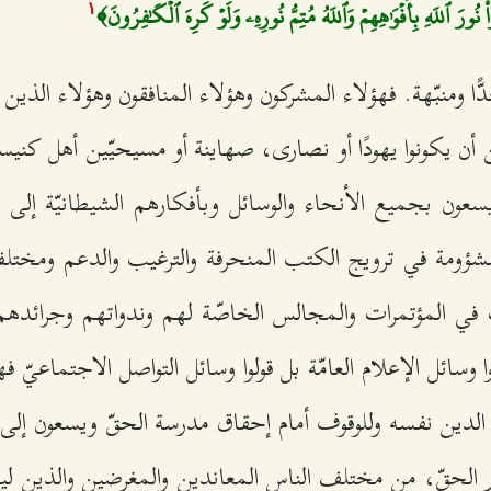
 نُورَ ٱللَهِ بِأَفۡوَٰهِهِمۡ وَٱللَهُ مُتِمُّ نُورِهِۦ وَلَوۡ كَرِهَ ٱلۡكَٰفِرُونَ﴾
۱
ًا ومنبّهة. فهؤلاء المشركون وهؤلاء المنافقون وهؤلاء الذين وق
ن أن يكونوا يهودًا أو نصارى، صهاينة أو مسيحيّين أهل كنيسة
عون بجميع الأنحاء والوسائل وبأفكارهم الشيطانيّة إلى س
ؤومة في ترويج الكتب المنحرفة والترغيب والدعم ومختلف
في المؤتمرات والمجالس الخاصّة لهم وندواتهم وجرائدهم
ا وسائل الإعلام العامّة بل قولوا وسائل التواصل الاجتماعيّ فه
 الدين نفسه وللوقوف أمام إحقاق مدرسة الحقّ ويسعون إلى
ر الحقّ، من مختلف الناس المعاندين والمغرضين والذين ليسو