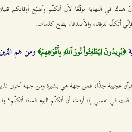
هناك في النهاية توقّعًا لأن أتكلّم وأضيّع أوقاتكم قليلا
نّي أتكلّم للرفقاء والأصدقاء بضع كلمات.
﴿يُرِيدُونَ لِيُطۡفِ‍ُٔواْ نُورَ ٱللَهِ بِأَفۡوَٰهِهِمۡ﴾
ية
ومن هم الذين 
لقرآن عجيبة جدًّا، فمن جهة هي بشيرة ومن جهة أخرى نذير
 قلت في نفسي إذا أردت أن أتكلّم اليوم فماذا أتكلّم؟ 