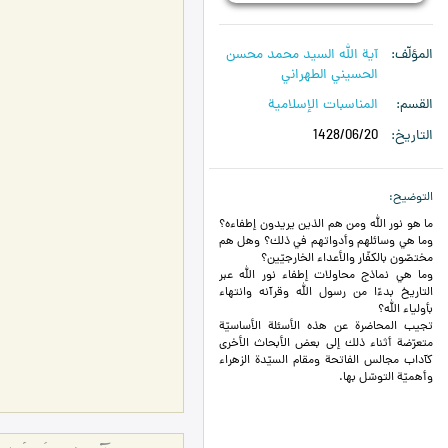
المؤلّف
آية الله السيد محمد محسن
الحسيني الطهراني
القسم
المناسبات الإسلامية
التاريخ
1428/06/20
التوضيح
ما هو نور الله ومن هم الذين يريدون إطفاءه؟
وما هي وسائلهم وأدواتهم في ذلك؟ وهل هم
مختصّون بالكفّار والأعداء الخارجيّين؟
وما هي نماذج محاولات إطفاء نور الله عبر
التاريخ بدءًا من رسول الله وقرآنه وانتهاء
بأولياء الله؟
تجيب المحاضرة عن هذه الأسئلة الأساسيّة
متعرّضة أثناء ذلك إلى بعض الأبحاث الأخرى
كآداب مجالس الفاتحة ومقام السيّدة الزهراء
وأهميّة التوسّل بها.