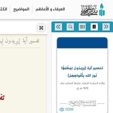
العرفاء و الأعاظم
المواضیع
الكت
تفسير آية {یرِیدُونَ لِیطْفِؤُا
نُورَ الله بِأَفْواهِهِمْ}
ولادة السيّدة الزهراء عليها السلام عام
1428 هـ ق
تفس
12206