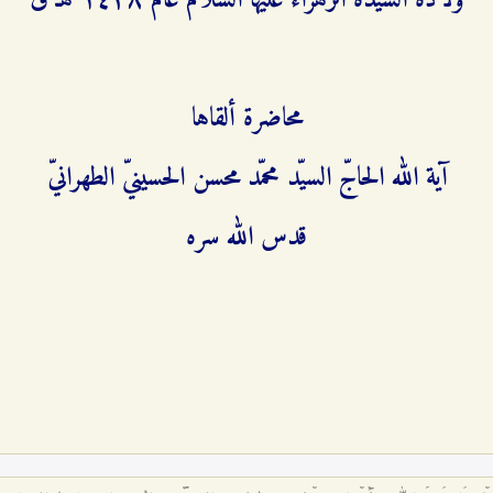
ولادة السيّدة الزهراء عليها السلام عام ۱٤٢۸ هـ ق
محاضرة ألقاها
آية الله الحاجّ السيّد محمّد محسن الحسينيّ الطهرانيّ
قدس الله سره