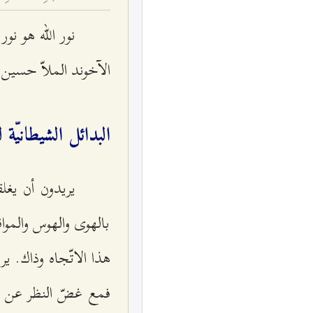
نور الله هو نور
الآخوند الملاّ حسين ق
البدائل الشيطانيّة لن
يريدون أن يغلقو
بالهوى والهوس والمو
هذا الاتّجاه وذاك. ير
فمع غضّ النظر عن الأن