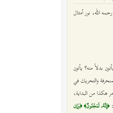
رحمه الله، نور أمثال
تون بدلاً منه؟ يأتون
منحرفة والتحريك في
أمر هكذا من البداية،
:
﴿إِنَّهُۥ لَمَجۡنُونٞ﴾ ﴿وَإِن