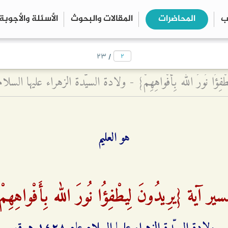
ب
المحاضرات
المقالات والبحوث
الأسئلة والأجوبة
close
search
/
۲۳
هو العليم
ير آية {یرِیدُونَ لِیطْفِؤُا نُورَ الله بِأَفْواهِهِم