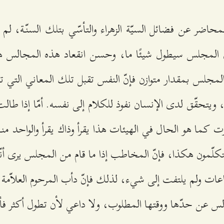
حاضر عن فضائل السيّة الزهراء والتأسّي بتلك السنّة، لم
ّ المجلس سيطول شيئًا ما، وحسن انقعاد هذه المجالس هو 
 المجلس بمقدار متوازن فإنّ النفس تقبل تلك المعاني التي تل
ًا، ويتحقّق لدى الإنسان نفوذ للكلام إلى نفسه. أمّا إذا طا
ت كما هو الحال في الهيئات هذا يقرأ وذاك يقرأ والواحد من
كلّمون هكذا، فإنّ المخاطب إذا ما قام من المجلس يرى أنّه ل
 ولم يلتفت إلى شيء، لذلك فإنّ دأب المرحوم العلاّمة 
لس عن حدّها ووقتها المطلوب، ولا داعي لأن تطول أكثر فأك