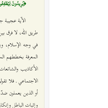
﴿يُرِيدُونَ لِيُطۡفِ‍ُٔواْ
الآية عجيبة جدّ
طريق الله، لا فرق بي
في وجه الإسلام، ويس
المعرفة بخططهم المش
الأكاذيب والشائعات 
الاجتماعي ـ فلا تقولو
أو الذين يعملون ضدّ
وإثبات الباطل وإنكا