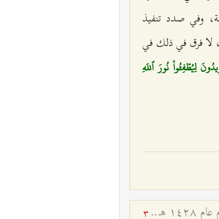
ة، وفي صدد تنفيذ
، لا فرق في ذلك في
يدُونَ لِيُطۡفِ‍ُٔواْ نُورَ ٱللَهِ
تفسير آية {یرِیدُونَ لِیطْفِؤُا نُورَ الله بِأَفْواهِهِمْ} - ولادة السيّدة الزهراء عليها السلام عام ۱٤۲۸ هـ ق
3