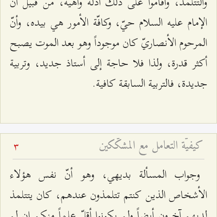
والتتلمذ، وأقاموا على ذلك أدلّة واهية، من قبيل أنّ
الإمام عليه السلام حيّ، وكافّة الأمور هي بيده، وأنّ
المرحوم الأنصاريّ كان موجوداً وهو بعد الموت يصبح
أكثر قدرة، ولذا فلا حاجة إلى أستاذ جديد، وتربية
جديدة، فالتربية السابقة كافية.
كيفيّة التعامل مع المشكّكين
3
وجواب المسألة بديهي، وهو أنّ نفس هؤلاء
الأشخاص الذين كنتم تتلمذون عندهم، كان يتتلمذ
لديهم آخرون أيضاً ولم يكونوا أقلّ علماً منكم إن لم