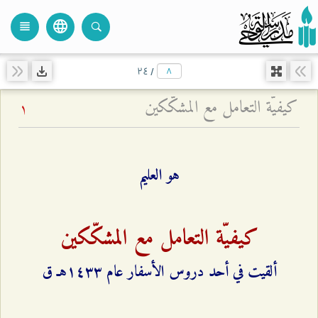
language
view_headline
close
search
۲٤
/
كيفيّة التعامل مع المشكّكين
1
هو العليم
كيفيّة التعامل مع المشكّكين
ألقيت في أحد دروس الأسفار عام ۱٤٣٣هـ ق