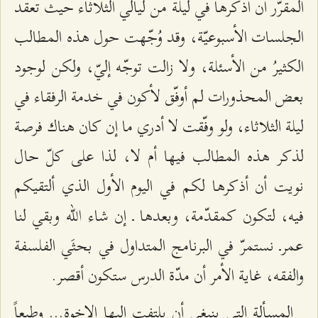
المقرّر أن أذكرها في ليلة من ليالي الثلاثاء حيث تعقد
الجلسات الأسبوعيّة، وقد وُجّهت حول هذه المطالب
الكثيرُ من الأسئلة، ولا زالت توجّه إليّ، ولكن لوجود
بعض المحذورات لم أوفّق لأكون في خدمة الرفقاء في
ليلة الثلاثاء، ولو وفّقت لا أدري ما إن كان هناك فرصة
لذكر هذه المطالب فيها أم لا، لذا على كلّ حال
نويت أن أذكرها لكم في اليوم الأول الذي ألتقيكم
فيه، لتكون كمقدّمة، وبعدها ـ إن شاء الله وبقي لنا
عمرـ نستمرّ في البرنامج المتداول في بحثَي الفلسفة
والفقه، غاية الأمر أن مدّة الدرس ستكون أقصر.
المسألة التي ينبغي أن يلتفت إليها الإخوة... وطبعاً