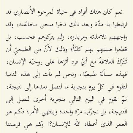
نعم كان هناك أفراد في حياة المرحوم الأنصاري قد
ارتبطوا به مدّة وبعد ذلك نحَوا منحى مخالفته، وقد
واجههم تلامذته ومريدوه، ولم يتركوهم فحسب، بل
قطعوا صلتهم بهم كليّاً؛ وذلك لأنّ من الطبيعيّ أن
تَتْرُكَ العلاقةُ مع أيّ فرد أثرَها على روحيّة الإنسان،
فهذه مسألة طبيعيّة، ونحن لم نأت إلى هذه الدنيا
لنقوم في كلّ يوم بتجربة ما لنصل بعدها إلى نتيجة،
ثمّ نقوم في اليوم التالي بتجربة أخرى لنصل إلى
النتيجة، بل نجرّب مرّة واحدة وينتهي الأمر؛ فكم هو
العمر الذي أعطاه الله للإنسان؟! وكم هي فرصتنا