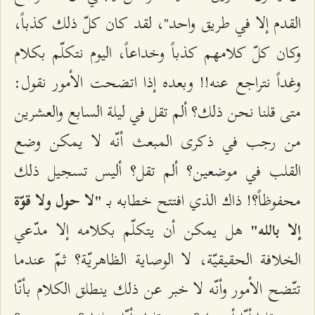
القدم إلا في طريق واحد"، لقد كان كلّ ذلك كذباً،
وكان كلّ كلامهم كذباً وخداعاً، اليوم نتكلّم بكلام
وغداً نتراجع عنه!! وبعده إذا اتضحت الأمور نقول:
متى قلنا نحن ذلك؟ ألم تقل في ليلة السابع والعشرين
من رجب في ذكرى المبعث أنّه لا يمكن وضع
القلب في موضعين؟ ألم تقل؟ أليس تسجيل ذلك
محفوظاً؟! ذاك الذي افتتح خطابه بـ
"لا حول ولا قوّة
هل يمكن أن يتكلّم بكلامه إلا مدّعي
إلا بالله"
الخلافة الحقيقيّة، لا الوصاية الظاهريّة؟ ثمّ عندما
تتّضح الأمور وأنّه لا خبر عن ذلك ينطلق الكلام بأنّا