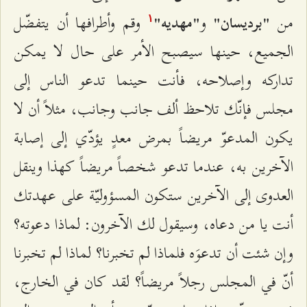
من
و
وقم وأطرافها أن يتفضّل
"برديسان"
"مهديه"
۱
الجميع، حينها سيصبح الأمر على حال لا يمكن
تداركه وإصلاحه، فأنت حينما تدعو الناس إلى
مجلس فإنّك تلاحظ ألف جانب وجانب، مثلاً أن لا
يكون المدعوّ مريضاً بمرض معدٍ يؤدّي إلى إصابة
الآخرين به، عندما تدعو شخصاً مريضاً كهذا وينقل
العدوى إلى الآخرين ستكون المسؤوليّة على عهدتك
أنت يا من دعاه، وسيقول لك الآخرون: لماذا دعوته؟
وإن شئت أن تدعوَه فلماذا لم تخبرنا؟ لماذا لم تخبرنا
أنّ في المجلس رجلاً مريضاً؟ لقد كان في الخارج،