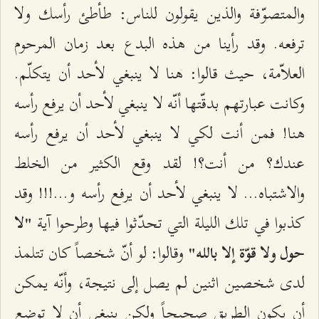
والمتصوّفة والذين يقولون للناس: طأطئ رأسك ولا
ترفعه. وقد رأينا من هذه البدع بعد زمان المرحوم
العلاّمة، حيث قالوا: هنا لا ينبغي لأحد أن يتكلّم.
وكانت عبارتهم بدقّتها أنّه لا ينبغي لأحد أن يرفع رأسه
هنا! فمن أنت لكي لا ينبغي لأحد أن يرفع رأسه
عندك؟ من أنت؟! لقد وقع الكثير من الخلط
والاشتباه... لا ينبغي لأحد أن يرفع رأسه و...!!! وقد
كذبوا في تلك الليلة التي تحدّثوا فيها وطرحوا آية
"لا
وقالوا: لو أنّ شخصاً كان تتلمذ
حول ولا قوّة إلا بالله"
لدى شخصين اثنين لم يصل إلى نتيجة، وأنّه يمكن
أن يكون الطريق صحيحاً ولكن ينبغي أن لا توضع