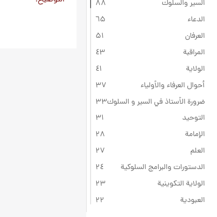
السير والسلوك
۸۸
الدعاء
٦۵
العرفان
۵۱
المراقبة
٤۳
الولاية
٤۱
أحوال العرفاء والأولياء
۳۷
ضرورة الأستاذ في السير و السلوك
۳۳
التوحيد
۳۱
الإمامة
۲۸
العلم
۲۷
الدستورات والبرامج السلوكية
۲٤
الولاية التكوينية
۲۳
العبودية
۲۲
ثقافة عاشوراء
۲۲