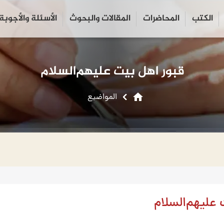
الكتب
المحاضرات
المقالات والبحوث
الأسئلة والأجوبة
close
search
قبور اهل بیت علیهم‌السلام
home
المواضیع
علیهم‌السلام