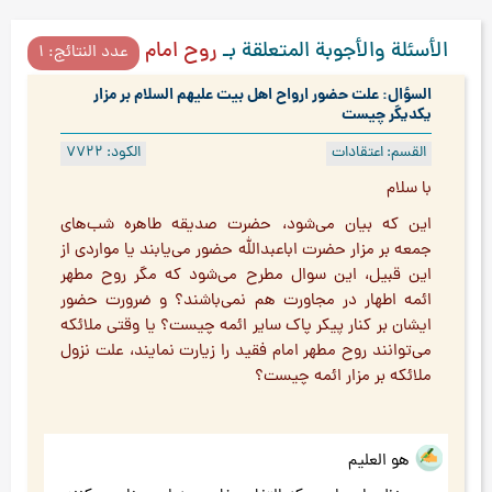
الأسئلة والأجوبة المتعلقة بـ
روح امام علیه‌السلام
عدد النتائج: ۱
السؤال: علت حضور ارواح اهل بیت علیهم السلام بر مزار
یکدیگر چیست
القسم: اعتقادات
الكود: ۷۷۲۲
با سلام
این كه بيان مى‌شود، حضرت صديقه طاهره شب‌هاى
جمعه بر مزار حضرت اباعبدالله حضور می‌یابند یا مواردی از
اين قبيل، اين سوال مطرح مى‌شود كه مگر روح مطهر
ائمه اطهار در مجاورت هم نمی‌باشند؟ و ضرورت حضور
ایشان بر کنار پیکر پاک سایر ائمه چیست؟ یا وقتی ملائكه
مى‌توانند روح مطهر امام فقيد را زيارت نمايند، علت نزول
ملائكه بر مزار ائمه چيست؟
هو العلیم