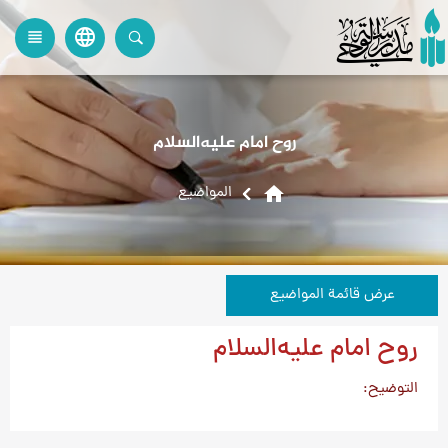
language
view_headline
close
search
روح امام علیه‌السلام
home
المواضیع
عرض قائمة المواضيع
روح امام علیه‌السلام
التوضيح