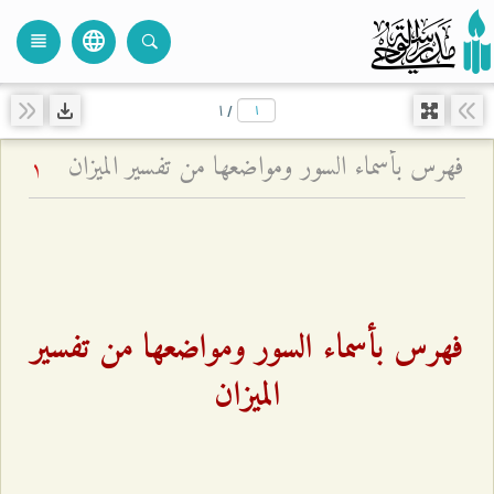
language
view_headline
close
search
۱
/
فهرس بأسماء السور ومواضعها من تفسير الميزان
1
فهرس بأسماء السور ومواضعها من تفسير
الميزان