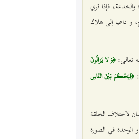
ة والخدعة، فإذا قوي
، و داعيا إلى هلاك
له تعالى:
﴿وَ لا يَزالُونَ
:
﴿لِيَحْكُمَ بَيْنَ النَّاسِ
سان لاختلاف الخلقة
و الوحدة في الصورة