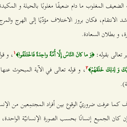
ه الضعيف المغلوب ما دام ضعيفًا مغلوبًا بالحيلة و المكيد
د الانتقام، فكان بروز الاختلاف مؤدّيًا إلى الهرج والمرج
طرة، و بطلان السعادة.
 تعالى بقوله:
، و قو
﴿وَ ما كانَ النَّاسُ إِلَّا أُمَّةً واحِدَةً فَاخْتَلَفُوا﴾
۱
، و قوله تعالى في الآية المبحوث عنها
َبُّكَ وَ لِذلِكَ خَلَقَهُمْ﴾
٢
ة).
ف كما عرفت ضروريّ الوقوع بين أفراد المجتمِعين من الإن
إن كان الجميع إنسانًا بحسب الصورة الإنسانيّة الواحدة، 