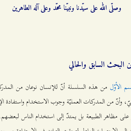
وصلّى الله على سيّدنا ونبيّنا محمّد وعلى آله الطاهرين
ين البحث السابق والحالي
سم الأوّل
من هذه السلسلة أنّ للإنسان نوعان من المدركا
ّ، وأنّ من المدركات العمليّة وجوب الاستخدام واستفادة الإ
على مظاهر الطبيعة بل يمتدّ إلى استخدام الناس لبعضهم
 إلى الاجتماع العادل لتحقيق التوازن في الاستفادة من بع