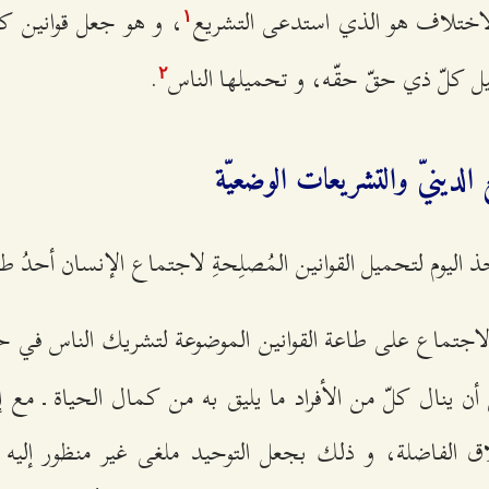
لاختلاف هو الذي استدعى التشريع
، و هو جعل قوانين كل
۱
يل كلّ ذي حقّ حقّه، و تحميلها الناس
.
٢
 الدينيّ والتشريعات الوضعيّة
خذ اليوم لتحميل القوانين المُصلِحةِ لاجتماع الإنسان أحدُ طر
لاجتماع على طاعة القوانين الموضوعة لتشريك الناس في حق
ن ينال كلّ من الأفراد ما يليق به من كمال الحياة ـ مع إلغ
اق الفاضلة، و ذلك بجعل التوحيد ملغى غير منظور إليه 