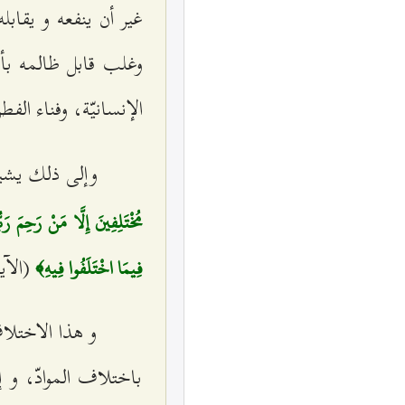
غير أن ينفعه و يقابل
وغلب قابل ظالمه بأش
الإنسانيّة، وفناء الف
وإلى ذلك يشير
مُخْتَلِفِينَ إِلَّا مَنْ رَحِمَ ر
(الآي
فِيمَا اخْتَلَفُوا فِيهِ﴾
و هذا الاختلا
باختلاف الموادّ، و 