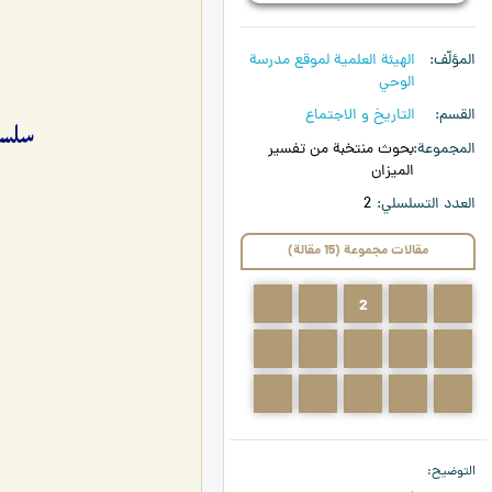
المؤلّف
الهیئة العلمیة لموقع مدرسة
الوحي
القسم
التاريخ و الاجتماع
سلسل
المجموعة
بحوث منتخبة من تفسير
الميزان
العدد التسلسلي
2
مقالات مجموعة (15 مقالة)
4
3
2
1
0
9
8
7
6
5
14
13
12
11
10
التوضيح