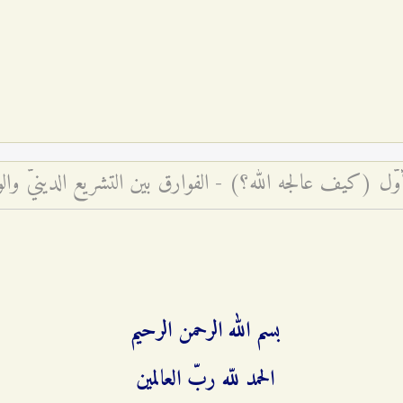
أوّل (كيف عالجه الله؟) - الفوارق بين التشريع الدينيّ وا
بسم الله الرحمن الرحيم
الحمد للّه ربّ العالمين