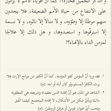
و الذكرَ الجميل فخارُه؟! كما أنّ أقوياء الأمم لا يزالون
على الانتفاع من حياة الأمم الضعيفة، فلا يجدون
منهم موطئًا إلا وطؤوه، و لا منالاً إلا نالوه، و لا نسمة
إلا استرقّوها و استعبدوها، و هل ذلك إلا علاجًا
لمزمن الداء بالإفناء؟!
فقد ورد أنّ المؤمن كفو المؤمنة، كما أنّ الكفر من موانع الإرث فلا
يرث الكافرُ المسلم ولو كان أباه أو ابنه. (م)
الشاهد في ذلك هو أنّ إقامة الدين بعقيدته وشريعته هي المطلوبة
دائمًا وبأيّ شكل من الأشكال، لا إقامة المجتمع كيفما اتّفق
وتحت أيّ عنوان قوميّ أو عرقيّ أو وطنيّ. (م)