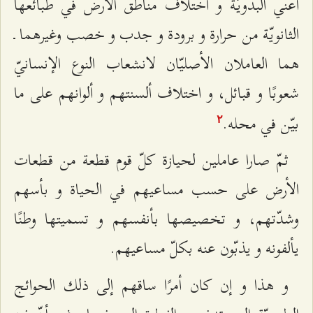
أعني البدويّة و اختلاف مناطق الأرض في طبائعها
الثانويّة من حرارة و برودة و جدب و خصب وغيرهما ـ
هما العاملان الأصليّان لانشعاب النوع الإنسانيّ
شعوبًا و قبائل، و اختلاف ألسنتهم و ألوانهم على ما
بيّن في محله.
٢
ثمّ صارا عاملين لحيازة كلّ قوم قطعة من قطعات
الأرض على حسب مساعيهم في الحياة و بأسهم
وشدّتهم، و تخصيصها بأنفسهم و تسميتها وطنًا
يألفونه و يذبّون عنه بكلّ مساعيهم.
و هذا و إن كان أمرًا ساقهم إلى ذلك الحوائج