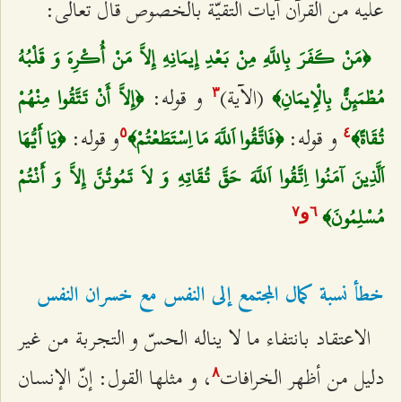
عليه من القرآن آيات التقيّة بالخصوص قال تعالى:
﴿مَنْ كَفَرَ بِاللَّهِ مِنْ بَعْدِ إِيمَانِهِ إِلاَّ مَنْ أُكْرِهَ وَ قَلْبُهُ
(الآية)
و قوله:
مُطْمَئِنٌّ بِالْإِيمَانِ﴾
﴿إِلاَّ أَنْ تَتَّقُوا مِنْهُمْ
٣
و قوله:
و قوله:
تُقَاةً﴾
﴿فَاتَّقُوا اَللَّهَ مَا اِسْتَطَعْتُمْ﴾
﴿يَا أَيُّهَا
٥
٤
اَلَّذِينَ آمَنُوا اِتَّقُوا اَللَّهَ حَقَّ تُقَاتِهِ وَ لاَ تَمُوتُنَّ إِلاَّ وَ أَنْتُمْ
مُسْلِمُونَ﴾
و
۷
٦
خطأ نسبة كمال المجتمع إلى النفس مع خسران النفس
الاعتقاد بانتفاء ما لا يناله الحسّ و التجربة من غير
دليل من أظهر الخرافات
، و مثلها القول: إنّ الإنسان
۸