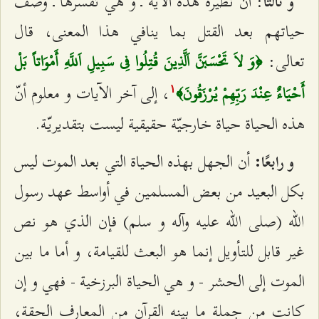
: أن نظيرة هذه الآية ـ و هي تفسرها ـ وصف
و ثالثًا
حياتهم بعد القتل بما ينافي هذا المعنى، قال
تعالى:
﴿وَ لاَ تَحْسَبَنَّ اَلَّذِينَ قُتِلُوا فِي سَبِيلِ اَللَّهِ أَمْوَاتاً بَلْ
، إلى آخر الآيات و معلوم أنّ
أَحْيَاءٌ عِنْدَ رَبِّهِمْ يُرْزَقُونَ﴾
۱
هذه الحياة حياة خارجيّة حقيقية ليست بتقديريّة.
أن الجهل بهذه الحياة التي بعد الموت ليس
و رابعًا:
بكل البعيد من بعض المسلمين في أواسط عهد رسول
الله (صلى الله عليه وآله و سلم) فإن الذي هو نص
غير قابل للتأويل إنما هو البعث للقيامة، و أما ما بين
الموت إلى الحشر - و هي الحياة البرزخية - فهي و إن
كانت من جملة ما بينه القرآن من المعارف الحقة،