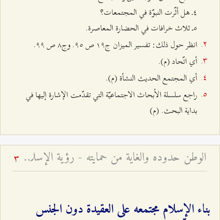
٤ـ
هل أثّرت النبوّة في المجتمعات؟
٥ــ
ثلاث خرافات في الحضارة المعاصرة.
انظر حول ذلك:
تفسير الميزان ج۱٩ ص ٩٥.
و
ج۸ ص ٩٩.
أي اتّحاد (م).
أي المجتمع الحديث النشأة (م).
راجع سلسلة الأبحاث الاجتماعيّة التي تقدّمت الإشارة إليها في
بداية البحث. (م)
الوطن حدوده والغاية من حمايته - رؤية الإسلام حول القوميّة والوطنيّة
3
بناء الإسلام مجتمعه على العقيدة دون الجنس