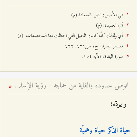
في الأصل: النيل بالسعادة (م)
أي العقيدة. (م)
أي ولذلك كلّه كانت الحيل التي احتالت بها المجتمعات. (م)
تفسير الميزان ج۱ ص٤٢۱ ـ ٤٢٢
سورة البقرة، الآية ۱٥٤.
الوطن حدوده والغاية من حمايته - رؤية الإسلام حول القوميّة والوطنيّة
5
و يردّه:
حياة الذكر حياة وهميّة