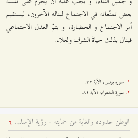
و جميل الثناء، و يجب عليه أن يحرّم على نفسه
بعض تمتّعاته في الاجتماع ليناله الآخرون، ليستقيم
أمر الاجتماع و الحضارة، و يتمّ العدل الاجتماعي
فينال بذلك حياةَ الشرف والعلاء.
سورة يونس، الآية ٣٢.
سورة الشعراء، الآية ٨٤.
الوطن حدوده والغاية من حمايته - رؤية الإسلام حول القوميّة والوطنيّة
6