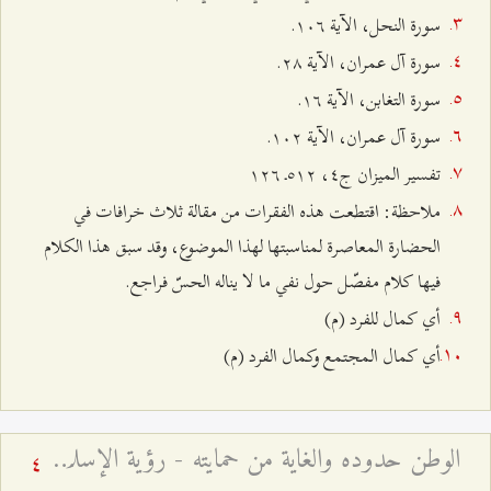
سورة النحل، الآية ١٠٦.
سورة آل عمران، الآية ٢٨.
سورة التغابن، الآية ۱٦.
سورة آل عمران، الآية ١٠٢.
تفسير الميزان ج٤، ٥۱٢ـ ۱٢٦
ملاحظة: اقتطعت هذه الفقرات من مقالة
ثلاث خرافات في
الحضارة المعاصرة
لمناسبتها لهذا الموضوع، وقد سبق هذا الكلام
فيها كلام مفصّل حول نفي ما لا يناله الحسّ فراجع.
أي كمال للفرد (م)
أي كمال المجتمع وكمال الفرد (م)
الوطن حدوده والغاية من حمايته - رؤية الإسلام حول القوميّة والوطنيّة
4