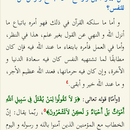
للنفس؟
و أما ما سلكه القرآن في ذلك فهو أمره باتباع ما
أنزل الله و النهي عن القول بغير علم، هذا في النظر،
وأما في العمل فأمره بابتغاء ما عند الله فيه فإن كان
مطابقًا لما تشتهيه النفس كان فيه سعادة الدنيا و
الآخرة، وإن كان فيه حرمانها، فعند الله عظيم الأجر،
و ما عند الله خير و أبقى.
٤
:
[وأمّا] قوله تعالى
﴿وَ لاَ تَقُولُوا لِمَنْ يُقْتَلُ فِي سَبِيلِ اَللَّهِ
، ربّما يقال: إنّ
أَمْوَاتٌ بَلْ أَحْيَاءٌ وَ لَكِنْ لاَتَشْعُرُونَ﴾
٥
الخطاب مع المؤمنين الذين آمنوا بالله و رسوله و اليوم