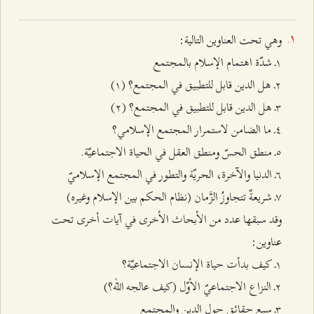
وهي تحت العناوين التالية:
۱ـ
شدّة اهتمام الإسلام بالمجتمع
٢ـ
هل الدين قابل للتطبيق في المجتمع
؟ (۱)
٣ـ
هل الدين قابل للتطبيق في المجتمع
؟
(٢)
٤ـ
ما الضامن لاستمرار المجتمع الإسلامي؟
٥ـ
منطق الحسّ ومنطق العقل في الحياة الاجتماعيّة.
٦ـ
الدنيا والآخرة، الحريّة والتطور في المجتمع الإسلاميّ
۷ـ
شريعةٌ تتجاوزُ الزَّمان (نظام الحكم بين الإسلام وغيره)
وقد سبقها عدد من الأبحاث الأخرى في آيات أخرى تحت
عناوين:
۱ـ
كيف بدأت حياة ا
لإنسان الاجتماعيّ
ة؟
٢ـ
النزاع
الاجتماعيّ الأوّل
(كيف عالجه الله؟)
٣ـ
سبع حقائق حول الدين والمجتمع