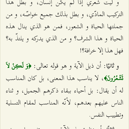
و ليت شعري إذا لم يكن إنسان، و بطل هذا
التركيب المادّي، و بطل بذلك جميع خواصّه، و من
جملتها الحياة و الشعور، فمن هو الذي ينال هذه
الحياة و هذا الشرف؟ و من الذي يدركه و يلتذّ به؟
فهل هذا إلا خرافة؟!
: أن ذيل الآية و هو قوله تعالى:
و ثانيًا
﴿وَ لَكِنْ لاَ
، لا يناسب هذا المعنى، بل كان المناسب
تَشْعُرُونَ﴾
له أن يقال: بل أحياء ببقاء ذكرهم الجميل، و ثناء
الناس عليهم بعدهم، لأنّه المناسب لمقام التسلية
وتطييب النفس.