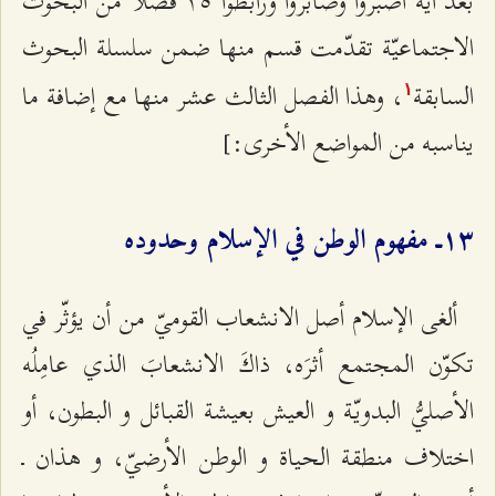
بعد آية اصبروا وصابروا ورابطوا ۱٥ فصلاً من البحوث
الاجتماعيّة تقدّمت قسم منها ضمن سلسلة البحوث
السابقة
، وهذا الفصل الثالث عشر منها مع إضافة ما
۱
يناسبه من المواضع الأخرى:]
۱٣ـ مفهوم الوطن في الإسلام وحدوده
ألغى الإسلام أصل الانشعاب القوميّ من أن يؤثّر في
تكوّن المجتمع أثرَه، ذاكَ الانشعابَ الذي عامِلُه
الأصليُّ البدويّة و العيش بعيشة القبائل و البطون، أو
اختلاف منطقة الحياة و الوطن الأرضيّ، و هذان ـ