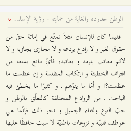
الوطن حدوده والغاية من حمايته - رؤية الإسلام حول القوميّة والوطنيّة
7
ففيما كان للإنسان مثلاً تمتّع في إماتة حقّ من
حقوق الغير و لا رادع يردعه و لا مجازي يجازيه و لا
لائم معاتب يلومه و يعاتبه، فأيّ مانع يمنعه من
اقتراف الخطيئة و ارتكاب المظلمة و إن عظمت ما
عظمت؟! و أمّا ما يتوّهم ـ و كثيرًا ما يخطئ فيه
الباحث ـ من الروادع المختلفة كالتعلّق بالوطن و
حبّ النوع والثناء الجميل و نحو ذلك فإنّما هي
عواطف قلبيّة و نزوعات باطنيّة لا سببَ حافظًا عليها