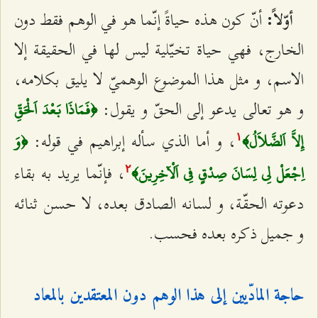
أنّ كون هذه حياةً إنّما هو في الوهم فقط دون
أوّلاً:
الخارج، فهي حياة تخيّلية ليس لها في الحقيقة إلا
الاسم، و مثل هذا الموضوع الوهميّ لا يليق بكلامه،
و هو تعالى يدعو إلى الحقّ و يقول:
﴿فَمَاذَا بَعْدَ اَلْحَقِّ
، و أما الذي سأله إبراهيم في قوله:
إِلاَّ اَلضَّلاَلُ﴾
﴿وَ
۱
، فإنّما يريد به بقاء
اِجْعَلْ لِي لِسَانَ صِدْقٍ فِي اَلْآخِرِينَ﴾
٢
دعوته الحقّة، و لسانه الصادق بعده، لا حسن ثنائه
و جميل ذكره بعده فحسب.
حاجة المادّيين إلى هذا الوهم دون المعتقدين بالمعاد