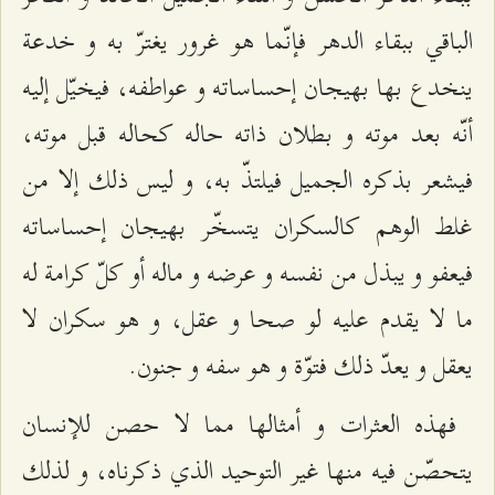
الباقي ببقاء الدهر فإنّما هو غرور يغترّ به و خدعة
ينخدع بها بهيجان إحساساته و عواطفه، فيخيّل إليه
أنّه بعد موته و بطلان ذاته حاله كحاله قبل موته،
فيشعر بذكره الجميل فيلتذّ به، و ليس ذلك إلا من
غلط الوهم كالسكران يتسخّر بهيجان إحساساته
فيعفو و يبذل من نفسه و عرضه و ماله أو كلّ كرامة له
ما لا يقدم عليه لو صحا و عقل، و هو سكران لا
يعقل و يعدّ ذلك فتوّة و هو سفه و جنون.
فهذه العثرات و أمثالها مما لا حصن للإنسان
يتحصّن فيه منها غير التوحيد الذي ذكرناه، و لذلك