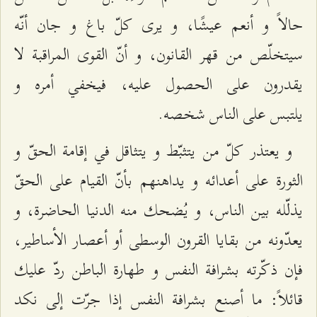
حالاً و أنعم عيشًا، و يرى كلّ باغ و جان أنّه
سيتخلّص من قهر القانون، و أنّ القوى المراقبة لا
يقدرون على الحصول عليه، فيخفي أمره و
يلتبس على الناس شخصه.
و يعتذر كلّ من يتثبّط و يتثاقل في إقامة الحقّ و
الثورة على أعدائه و يداهنهم بأنّ القيام على الحقّ
يذلّله بين الناس، و يُضحك منه الدنيا الحاضرة، و
يعدّونه من بقايا القرون الوسطى أو أعصار الأساطير،
فإن ذكّرته بشرافة النفس و طهارة الباطن ردّ عليك
قائلاً: ما أصنع بشرافة النفس إذا جرّت إلى نكد