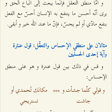
و أمّا منطق التعقّل فإنّما يبعث إلى اتّباع الحق و
يرى أنّه أحسن ما ينتفع به الإنسان أحسّ مع الفعل
بنفع مادّي أو لم يحسّ، فإنّ ما عند الله خير و أبقى.
مثالان على منطقي الإحساس والتعقّل: قول عنترة
وآية إحدى الحسنيين
و قس في ذلك بين قول عنترة و هو على منطق
الإحساس:
و قولي كلّما جشأت و
***
مكانَك تُحمدي أو
جاشت
تستريحي‌