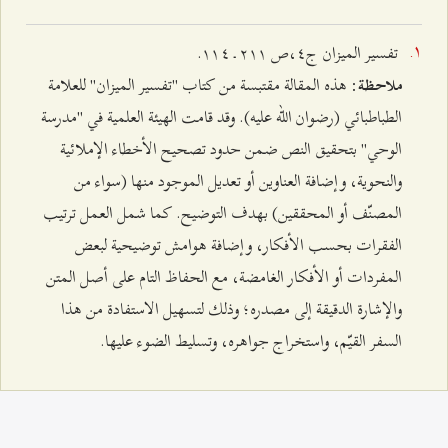
تفسير الميزان ج٤
،ص ٢
۱۱
ـ ۱۱٤.
: هذه المقالة مقتبسة من كتاب "تفسير الميزان" للعلامة
ملاحظة
الطباطبائي (رضوان الله عليه). وقد قامت الهيئة العلمية في "مدرسة
الوحي" بتحقيق النص ضمن حدود تصحيح الأخطاء الإملائية
والنحوية، وإضافة العناوين أو تعديل الموجود منها (سواء من
المصنّف أو المحققين) بهدف التوضيح. كما شمل العمل ترتيب
الفقرات بحسب الأفكار، وإضافة هوامش توضيحية لبعض
المفردات أو الأفكار الغامضة، مع الحفاظ التام على أصل المتن
والإشارة الدقيقة إلى مصدره؛ وذلك لتسهيل الاستفادة من هذا
السفر القيّم، واستخراج جواهره، وتسليط الضوء عليها.