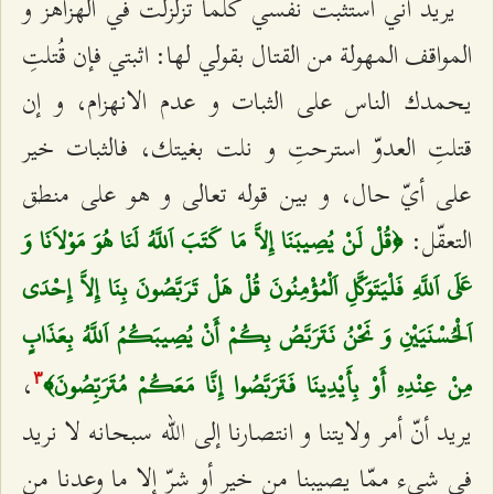
يريد أنّي أستثبت نفسي كلّما تزلزلت في الهزاهز و
المواقف المهولة من القتال بقولي لها: اثبتي فإن قُتلتِ
يحمدك الناس على الثبات و عدم الانهزام، و إن
قتلتِ العدوّ استرحتِ و نلت بغيتك، فالثبات خير
على أيّ حال، و بين قوله تعالى و هو على منطق
التعقّل:
﴿قُلْ لَنْ يُصِيبَنَا إِلاَّ مَا كَتَبَ اَللَّهُ لَنَا هُوَ مَوْلاَنَا وَ
عَلَى اَللَّهِ فَلْيَتَوَكَّلِ اَلْمُؤْمِنُونَ قُلْ هَلْ تَرَبَّصُونَ بِنَا إِلاَّ إِحْدَى
اَلْحُسْنَيَيْنِ وَ نَحْنُ نَتَرَبَّصُ بِكُمْ أَنْ يُصِيبَكُمُ اَللَّهُ بِعَذَابٍ
،
مِنْ عِنْدِهِ أَوْ بِأَيْدِينَا فَتَرَبَّصُوا إِنَّا مَعَكُمْ مُتَرَبِّصُونَ﴾
٣
يريد أنّ أمر ولايتنا و انتصارنا إلى الله سبحانه لا نريد
في شي‌ء ممّا يصيبنا من خير أو شرّ إلا ما وعدنا من