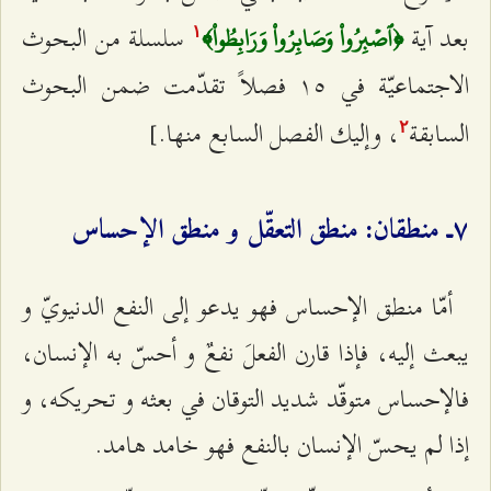
بعد آية
سلسلة من البحوث
﴿ٱصۡبِرُواْ وَصَابِرُواْ وَرَابِطُواْ﴾
۱
الاجتماعيّة في ۱٥ فصلاً تقدّمت ضمن البحوث
السابقة
، وإليك الفصل السابع منها.]
٢
۷ـ منطقان: منطق التعقّل و منطق الإحساس
أمّا منطق الإحساس فهو يدعو إلى النفع الدنيويّ و
يبعث إليه، فإذا قارن الفعلَ نفعٌ و أحسّ به الإنسان،
فالإحساس متوقّد شديد التوقان في بعثه و تحريكه، و
إذا لم يحسّ الإنسان بالنفع فهو خامد هامد.