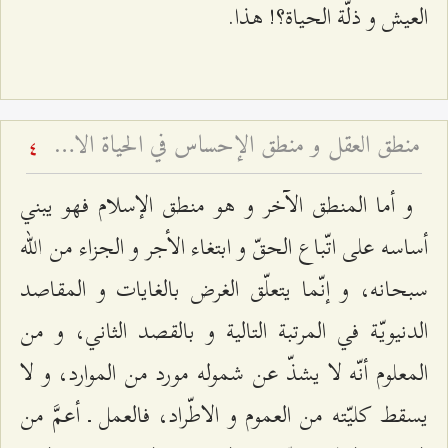
العيش و ذلّة الحياة؟! هذا.
منطق العقل و منطق الإحساس في الحياة الاجتماعيّة - النفع العابر والنفع الباقي
4
و أما المنطق الآخر و هو منطق الإسلام فهو يبني
أساسه على اتّباع الحقّ و ابتغاء الأجر و الجزاء من الله
سبحانه، و إنّما يتعلّق الغرض بالغايات و المقاصد
الدنيويّة في المرتبة التالية و بالقصد الثاني، و من
المعلوم أنّه لا يشذّ عن شموله مورد من الموارد، و لا
يسقط كليّته من العموم و الاطّراد، فالعمل ـ أعمَّ من