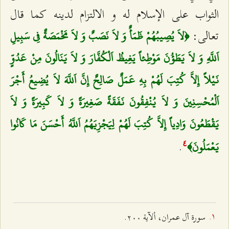
الثواب على الإسلام له و الالتزام لدينه كما قال
تعالى:
﴿لاَ يُصِيبُهُمْ ظَمَأٌ وَ لاَ نَصَبٌ وَ لاَ مَخْمَصَةٌ فِي سَبِيلِ
اَللَّهِ وَ لاَ يَطَؤُنَ مَوْطِئاً يَغِيظُ اَلْكُفَّارَ وَ لاَ يَنَالُونَ مِنْ عَدُوٍّ
نَيْلاً إِلاَّ كُتِبَ لَهُمْ بِهِ عَمَلٌ صَالِحٌ إِنَّ اَللَّهَ لاَ يُضِيعُ أَجْرَ
اَلْمُحْسِنِينَ وَ لاَ يُنْفِقُونَ نَفَقَةً صَغِيرَةً وَ لاَ كَبِيرَةً وَ لاَ
يَقْطَعُونَ وَادِياً إِلاَّ كُتِبَ لَهُمْ لِيَجْزِيَهُمُ اَللَّهُ أَحْسَنَ مَا كَانُوا
.
يَعْمَلُونَ﴾
٤
سورة آل عمران، ألآية ٢۰۰.