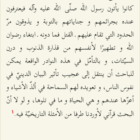
كانوا يأتون رسول الله صلّى الله عليه وآله فيعترفون
عنده بجرائمهم و جناياتهم بالتوبة و يذوقون مرّ
الحدود التي تقام عليهم ـ القتل فما دونه ـ ابتغاء رضوان
الله و تطهيرًا لأنفسهم من قذارة الذنوب و درن
السيّئات، و بالتأمّل في هذه النوادر الواقعة يمكن
للباحث أن ينتقل إلى عجيب تأثير البيان الدينيّ في
نفوس الناس، و تعويده لهم السماحة في ألذّ الأشياء و
أعزّها عندهم و هي الحياة و ما في تلوها، و لو لا أنّ
البحث قرآني لأوردنا طرفا من الأمثلة التاريخيّة فيه.
۱