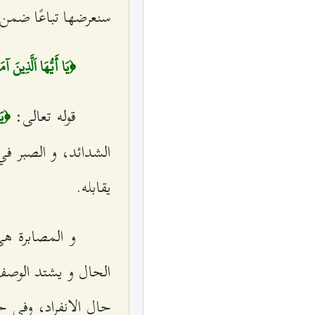
سنعرضها تباعًا ضمن
﴿يَا أَيُّهَا اَلَّذِينَ 
قوله تعالى:
﴿يَا
الشدائد، و الصبر في
يقابله.
و المصابرة ه
الحال و يشتد الوصف
حال الانفراد، وفي ح