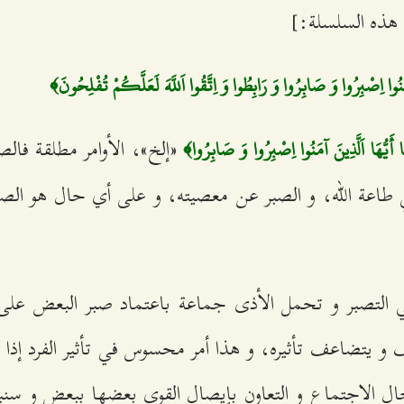
 هذه السلسلة:]
آمَنُوا اِصْبِرُوا وَ صَابِرُوا وَ رَابِطُوا وَ اِتَّقُوا اَللَّهَ لَعَلَّكُمْ تُفْلِحُونَ﴾
«إلخ»، الأوامر مطلقة فالصب
 أَيُّهَا اَلَّذِينَ آمَنُوا اِصْبِرُوا وَ صَابِرُوا﴾
 طاعة الله، و الصبر عن معصيته، و على أي حال هو الصبر 
ي التصبر و تحمل الأذى جماعة باعتماد صبر البعض على
 و يتضاعف تأثيره، و هذا أمر محسوس في تأثير الفرد إذا
ال الاجتماع و التعاون بإيصال القوى بعضها ببعض و سنب