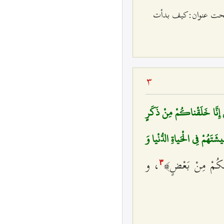
حت عنوان:
كيف بدأت
3
ُ إِنَّا خَلَقْناكُمْ مِنْ ذَكَرٍ
شَتَهُمْ فِي الْحَياةِ الدُّنْيا وَ
ُمْ مِنْ بَعْضٍ﴾
، و
٣