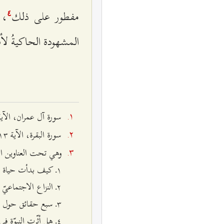
مفطور على ذلك
، 
٤
المشهودة الحاكيةُ لأ
سورة آل عمران، الآية ال
سورة البقرة، الآية ٢۱٣.
وهي تحت العناوين الت
۱ـ
كيف بدأت حياة ا
٢ـ
النزاع
الاجتماعيّ ا
٣ـ
سبع حقائق حول ا
٤ـ
هل أثّرت النبوّة 