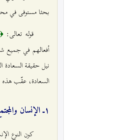
بحثا مستوفى في محلّ
قوله تعالى:
﴿و
أفعالهم في جميع شئو
نيل حقيقة السعادة ال
السعادة، عقّب هذه ال
۱ـ الإنسان والمجتمع
كون النوع الإن