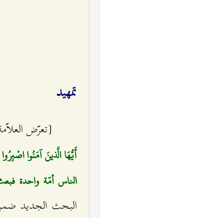
تمهيد
[تعرّض العلاّ
أَيُّهَا الَّذينَ آمَنُوا اصْبِرُو
الناس أمّة واحدة فبعث 