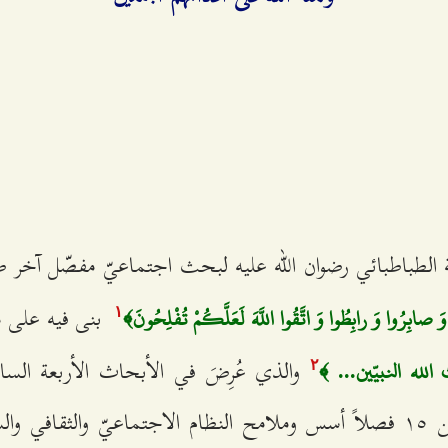
مة الطباطبائي رضوان الله عليه لبحث اجتماعيّ مفصّل آخر
بنى فيه على م
ا وَ صابِرُوا وَ رابِطُوا وَ اتَّقُوا اللَّهَ لَعَلَّكُمْ تُفْلِحُونَ﴾
۱
والذي عُرِضَ في الأبحاث الأربعة الساب
الله النبيّين... ﴾
٢
البحث الجديد ضمن ۱٥ فصلاً أسس وملامح النظام الاجتماعيّ والثقا