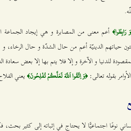
ه.
أعم معنى من المصابرة و هي إيجاد الجماعة الار
َ رَابِطُوا﴾
ن حياتهم الدينيّة أعم من حال الشدّة و حال الرخاء، و ل
مقصودة للدنيا و الآخرة و إلا فلا يتم بها إلا بعض سعادة ا
أوامر بقوله تعالى:
يعني الفلاح 
﴿وَ اِتَّقُوا اَللَّهَ لَعَلَّكُمْ تُفْلِحُونَ﴾
ساني نوعًا اجتماعيًّا لا يحتاج في إثباته إلى كثير بحث، فك