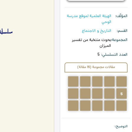
المؤلّف
الهیئة العلمیة لموقع مدرسة
الوحي
سلسلة
القسم
التاريخ و الاجتماع
المجموعة
بحوث منتخبة من تفسير
الميزان
العدد التسلسلي
5
مقالات مجموعة (15 مقالة)
4
3
2
1
0
9
8
7
6
5
14
13
12
11
10
التوضيح