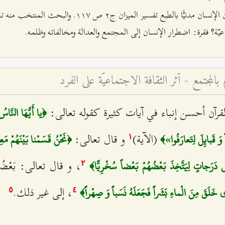
إنسان مدنيًّا بالطبع
تفسير الميزان ج٢ ص ۱۱۷.
والبحث المنتخب منه ت
يّة؟
فقرة: اضطرار الإنسان إلى المجتمع والعدالة ومخالفاته وظلمه.
المجتمع - أثر الثقافة الاجتماعيّة على الفرد
القرآن أحسن إنباء في آيات كثيرة كقوله تعالى:
﴿يا أَيُّهَا النَّاس
(الآية)
و قال تعالى:
 وَ قَبائِلَ لِتَعارَفُوا»﴾
﴿نَحْنُ قَسَمْنا بَيْنَهُمْ مَعِي
۱
، و قال تعالى: بَعْضُك
ٍ دَرَجاتٍ لِيَتَّخِذَ بَعْضُهُمْ بَعْضاً سُخْرِيًّا﴾
٢
، إلى غير ذلك.
ي خَلَقَ مِنَ الْماءِ بَشَراً فَجَعَلَهُ نَسَباً وَ صِهْراً﴾
٥
٤