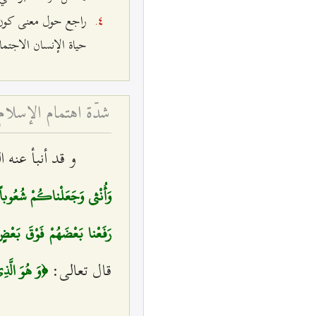
راجع حول معنى كون ال
حياة الإنسان الاجتماع
شدّة اهتمام الإسلام ب
و قد أنبأ عنه 
وَأُنْثى‌ وَجَعَلْناكُمْ شُعُوباً
رَفَعْنا بَعْضَهُمْ فَوْقَ بَعْض
قال تعالى:
﴿وَ هُوَ الَّذِ