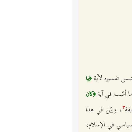
 ضمن تفسيره لآية
﴿يا
ا أسّسه في آية
﴿كان
قة
، وبيّن في هذا
٣
في والسياسي في الإسلام،