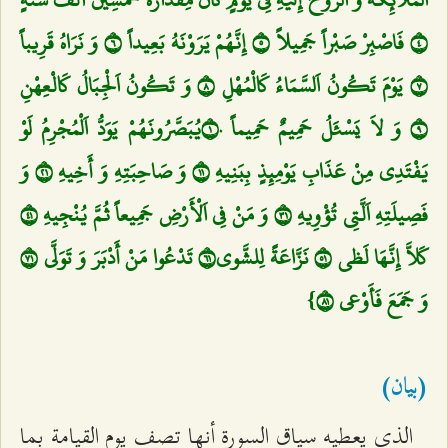
٤ فَاصْبِرْ صَبْراً جَمِيلاً ٥ إِنَّهُمْ يَرَوْنَهُ بَعِيداً ٦ وَ نَرَاهُ قَرِيباً
٧ يَوْمَ تَكُونُ اَلسَّمَاءُ كَالْمُهْلِ ٨ وَ تَكُونُ اَلْجِبَالُ كَالْعِهْنِ
٩ وَ لاَ يَسْئَلُ حَمِيمٌ حَمِيماً ١٠يُبَصَّرُونَهُمْ يَوَدُّ اَلْمُجْرِمُ لَوْ
يَفْتَدِي مِنْ عَذَابِ يَوْمِئِذٍ بِبَنِيهِ ١١ وَ صَاحِبَتِهِ وَ أَخِيهِ ١٢ وَ
فَصِيلَتِهِ اَلَّتِي تُؤْوِيهِ ١٣ وَ مَنْ فِي اَلْأَرْضِ جَمِيعاً ثُمَّ يُنْجِيهِ ١٤
كَلاَّ إِنَّهَا لَظى‌ ١٥ نَزَّاعَةً لِلشَّوى‌١٦ تَدْعُوا مَنْ أَدْبَرَ وَ تَوَلَّى ١٧
وَ جَمَعَ فَأَوْعى‌ ١٨}
(بيان‌)
الذي يعطيه سياق السورة أنها تصف يوم القيامة بما