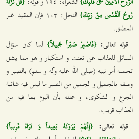
الشعراء: ١٩٤ و قوله:
اَلرُّوحُ اَلْأَمِينُ عَلىَ قَلْبِكَ}
{قُلْ نَزَّلَهُ
النحل: ١٠٣ فإن المقيد غير
رُوحُ اَلْقُدُسِ مِنْ رَبِّكَ}
المطلق.
لما كان سؤال
قوله تعالى:
{فَاصْبِرْ صَبْراً جَمِيلاً}
السائل للعذاب عن تعنت و استكبار و هو مما يشق
تحمله أمر نبيه (صلى الله عليه وآله و سلم) بالصبر و
وصفه بالجميل و الجميل من الصبر ما ليس فيه شائبة
الجزع و الشكوى، و علله بأن اليوم بما فيه من
العذاب قريب.
قوله تعالى:
{إِنَّهُمْ يَرَوْنَهُ بَعِيداً وَ نَرَاهُ قَرِيباً}