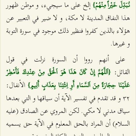
إلخ على ما سيجي‌ء، و موطن ظهور
نُبَدِّلَ خَيْراً مِنْهُمْ}
هذا النفاق المدينة لا مكة، و لا ضير في التعبير عن
هؤلاء بالذين كفروا فنظير ذلك موجود في سورة التوبة
و غيرها.
على أنهم رووا أن السورة نزلت في قول
القائل:
{اَللَّهُمَّ إِنْ كَانَ هَذَا هُوَ اَلْحَقَّ مِنْ عِنْدِكَ فَأَمْطِرْ
الأنفال:
عَلَيْنَا حِجَارَةً مِنَ اَلسَّمَاءِ أَوِ اِئْتِنَا بِعَذَابٍ أَلِيمٍ}
٣٢ و قد تقدم في تفسير الآية أن سياقها و التي بعدها
سياق مدني لا مكي. لكن المروي عن الصادق (عليه
السلام) أن المراد بالحق المعلوم في الآية حق يسميه