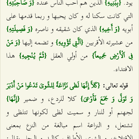
يود.
الذين هم أحب الناس عنده
{بِبَنِيهِ}
{وَ صَاحِبَتِهِ}
التي كانت سكنا له و كان يحبها و ربما قدمها على
أبويه
الذي كان شقيقه و ناصره
{وَ أَخِيهِ}
{وَ فَصِيلَتِهِ}
من عشيرته الأقربين
و تضمه إليها
{اَلَّتِي تُؤْوِيهِ}
{وَ مَنْ
من أولي العقل
هذا
فِي اَلْأَرْضِ جَمِيعاً}
{ثُمَّ يُنْجِيهِ}
الافتداء.
قوله تعالى:
{كَلاَّ إِنَّهَا لَظى‌ نَزَّاعَةً لِلشَّوىَ تَدْعُوا مَنْ أَدْبَرَ
كلا للردع، و ضمير
وَ تَوَلَّى وَ جَمَعَ فَأَوْعىَ}
{إِنَّهَا}
لجهنم أو للنار و سميت لظى لكونها تتلظى و
تشتعل، و النزاعة اسم مبالغة من النزع بمعنى
الاقتلاع، و الشوى‌ الأطراف كاليد و الرجل يقال: