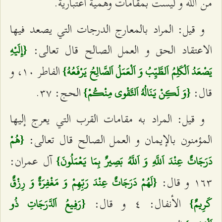
من الله و ليست بمقامات وهمية اعتبارية.
و قيل: المراد بالمعارج الدرجات التي يصعد فيها
الاعتقاد الحق و العمل الصالح قال تعالى:
{إِلَيْهِ
الفاطر ١٠، و
يَصْعَدُ اَلْكَلِمُ اَلطَّيِّبُ وَ اَلْعَمَلُ اَلصَّالِحُ يَرْفَعُهُ}
قال:
الحج: ٣٧.
{وَ لَكِنْ يَنَالُهُ اَلتَّقْوى‌ مِنْكُمْ}
و قيل: المراد به مقامات القرب التي يعرج إليها
المؤمنون بالإيمان و العمل الصالح قال تعالى:
{هُمْ
آل عمران:
دَرَجَاتٌ عِنْدَ اَللَّهِ وَ اَللَّهُ بَصِيرٌ بِمَا يَعْمَلُونَ}
١٦٣ و قال:
{لَهُمْ دَرَجَاتٌ عِنْدَ رَبِّهِمْ وَ مَغْفِرَةٌ وَ رِزْقٌ
الأنفال: ٤ و قال:
كَرِيمٌ}
{رَفِيعُ اَلدَّرَجَاتِ ذُو