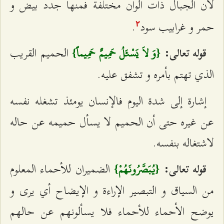
لأن الجبال ذات ألوان مختلفة فمنها جدد بيض و
حمر و غرابيب سود
.
٢
الحميم القريب
قوله تعالى:
{وَ لاَ يَسْئَلُ حَمِيمٌ حَمِيماً}
الذي تهتم بأمره و تشفق عليه.
إشارة إلى شدة اليوم فالإنسان يومئذ تشغله نفسه
عن غيره حتى أن الحميم لا يسأل حميمه عن حاله
لاشتغاله بنفسه.
الضميران للأحماء المعلوم
قوله تعالى:
{يُبَصَّرُونَهُمْ}
من السياق و التبصير الإراءة و الإيضاح أي يرى و
يوضح الأحماء للأحماء فلا يسألونهم عن حالهم