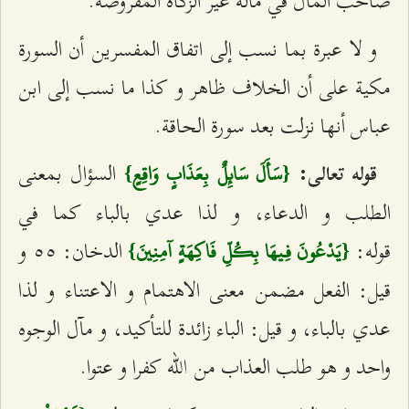
صاحب المال في ماله غير الزكاة المفروضة.
و لا عبرة بما نسب إلى اتفاق المفسرين أن السورة
مكية على أن الخلاف ظاهر و كذا ما نسب إلى ابن
عباس أنها نزلت بعد سورة الحاقة.
السؤال بمعنى
قوله تعالى:
{سَأَلَ سَائِلٌ بِعَذَابٍ وَاقِعٍ}
الطلب و الدعاء، و لذا عدي بالباء كما في
قوله:
الدخان: ٥٥ و
{يَدْعُونَ فِيهَا بِكُلِّ فَاكِهَةٍ آمِنِينَ}
قيل: الفعل مضمن معنى الاهتمام و الاعتناء و لذا
عدي بالباء، و قيل: الباء زائدة للتأكيد، و مآل الوجوه
واحد و هو طلب العذاب من الله كفرا و عتوا.