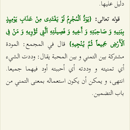
دليل عليها.
قوله تعالى:
{يَوَدُّ اَلْمُجْرِمُ لَوْ يَفْتَدِي مِنْ عَذَابِ يَوْمِئِذٍ
بِبَنِيهِ وَ صَاحِبَتِهِ وَ أَخِيهِ وَ فَصِيلَتِهِ اَلَّتِي تُؤْوِيهِ وَ مَنْ فِي
قال في المجمع: المودة
اَلْأَرْضِ جَمِيعاً ثُمَّ يُنْجِيهِ}
مشتركة بين التمني و بين المحبة يقال: وددت الشي‌ء
أي تمنيته و وددته أي أحببته أود فيهما جميعا.
انتهى، و يمكن أن يكون استعماله بمعنى التمني من
باب التضمين.