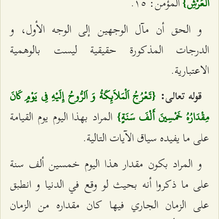
المؤمن: ١٥.
اَلْعَرْشِ}
و الحق أن مآل الوجهين إلى الوجه الأول، و
الدرجات المذكورة حقيقية ليست بالوهمية
الاعتبارية.
قوله تعالى:
{تَعْرُجُ اَلْمَلاَئِكَةُ وَ اَلرُّوحُ إِلَيْهِ فِي يَوْمٍ كَانَ
المراد بهذا اليوم يوم القيامة
مِقْدَارُهُ خَمْسِينَ أَلْفَ سَنَةٍ}
على ما يفيده سياق الآيات التالية.
و المراد بكون مقدار هذا اليوم خمسين ألف سنة
على ما ذكروا أنه بحيث لو وقع في الدنيا و انطبق
على الزمان الجاري فيها كان مقداره من الزمان