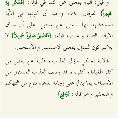
و قيل: الباء بمعنى عن كما في قوله:
{فَسْئَلْ بِهِ
الفرقان: ٥٩، و فيه أن كونها في الآية
خَبِيراً}
المستشهد بها بمعنى عن ممنوع. على أن سياق
الآيات التالية و خاصة قوله:
لا
{فَاصْبِرْ صَبْراً جَمِيلاً}
يلائم كون السؤال بمعنى الاستفسار و الاستخبار.
فالآية تحكي سؤال العذاب و طلبه عن بعض من
كفر طغيانا و كفرا، و قد وصف العذاب المسئول من
الأوصاف بما يدل على إجابة الدعاء بنوع من التهكم
و التحقير و هو قوله:
{وَاقِعٍ}