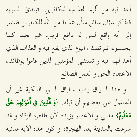
أعد فيه من أليم العذاب للكافرين. تبتدئ السورة
فتذكر سؤال سائل سأل عذابا من الله للكافرين فتشير
إلى أنه واقع ليس له دافع قريب غير بعيد كما
يحسبونه ثم تصف اليوم الذي يقع فيه و العذاب الذي
أعد لهم فيه و تستثني المؤمنين الذين قاموا بوظائف
الاعتقاد الحق و العمل الصالح.
و هذا السياق يشبه ساياق السور المكية غير أن
المنقول عن بعضهم أن قوله:
{وَ اَلَّذِينَ فِي أَمْوَالِهِمْ حَقٌّ
مدني و الاعتبار يؤيده لأن ظاهره الزكاة و قد
مَعْلُومٌ}
شرعت بالمدينة بعد الهجرة، و كون هذه الآية مدنية