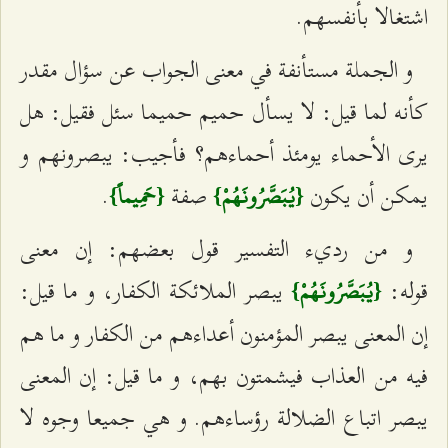
اشتغالا بأنفسهم.
و الجملة مستأنفة في معنى الجواب عن سؤال مقدر
كأنه لما قيل: لا يسأل حميم حميما سئل فقيل: هل
يرى الأحماء يومئذ أحماءهم؟ فأجيب: يبصرونهم و
يمكن أن يكون
صفة
.
{يُبَصَّرُونَهُمْ}
{حَمِيماً}
و من ردي‌ء التفسير قول بعضهم: إن معنى
قوله:
يبصر الملائكة الكفار، و ما قيل:
{يُبَصَّرُونَهُمْ}
إن المعنى يبصر المؤمنون أعداءهم من الكفار و ما هم
فيه من العذاب فيشمتون بهم، و ما قيل: إن المعنى
يبصر اتباع الضلالة رؤساءهم. و هي جميعا وجوه لا