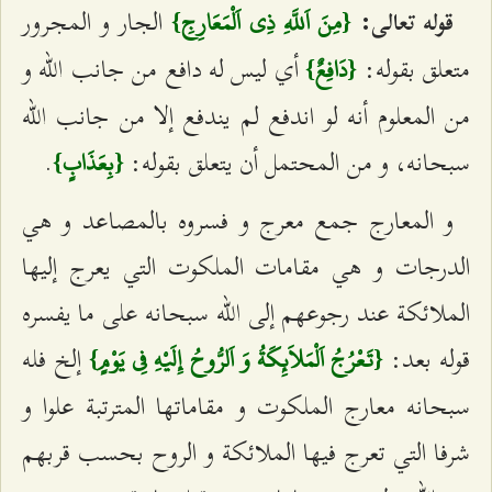
الجار و المجرور
قوله تعالى:
{مِنَ اَللَّهِ ذِي اَلْمَعَارِجِ}
متعلق بقوله:
أي ليس له دافع من جانب الله و
{دَافِعٌ}
من المعلوم أنه لو اندفع لم يندفع إلا من جانب الله
سبحانه، و من المحتمل أن يتعلق بقوله:
.
{بِعَذَابٍ}
و المعارج جمع معرج و فسروه بالمصاعد و هي
الدرجات و هي مقامات الملكوت التي يعرج إليها
الملائكة عند رجوعهم إلى الله سبحانه على ما يفسره
قوله بعد:
إلخ فله
{تَعْرُجُ اَلْمَلاَئِكَةُ وَ اَلرُّوحُ إِلَيْهِ فِي يَوْمٍ}
سبحانه معارج الملكوت و مقاماتها المترتبة علوا و
شرفا التي تعرج فيها الملائكة و الروح بحسب قربهم