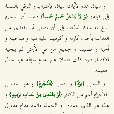
و سياق هذه الآيات سياق الإضراب و الترقي بالنسبة
إلى قوله:
فيفيد أن المجرم
{وَ لاَ يَسْئَلُ حَمِيمٌ حَمِيماً}
يبلغ به شدة العذاب إلى أن يتمنى أن يفتدي من
العذاب بأحب أقاربه و أكرمهم عليه بنيه و صاحبته و
أخيه و فصيلته و جميع من في الأرض ثم ينجيه
الافتداء فيود ذلك فضلا عن عدم سؤاله عن حال
حميمه.
و المعنى
و يتمنى
و هو المتلبس
{يَوَدُّ}
{اَلْمُجْرِمُ}
بالأجرام أعم من الكافر
و
{لَوْ يَفْتَدِي مِنْ عَذَابِ يَوْمِئِذٍ}
هذا هو الذي يتمناه، و الجملة قائمة مقام مفعول