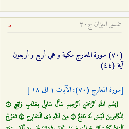
تفسير الميزان ج۲۰
5
(٧٠) سورة المعارج مكية و هي أربع و أربعون
آية (٤٤)
[سورة المعارج (٧٠): الآیات ١ الی ١٨ ]
{بِسْمِ اَللَّهِ اَلرَّحْمَنِ اَلرَّحِيمِ سَأَلَ سَائِلٌ بِعَذَابٍ وَاقِعٍ ١
لِلْكَافِرينَ لَيْسَ لَهُ دَافِعٌ ٢ مِنَ اَللَّهِ ذِي اَلْمَعَارِجِ ٣ تَعْرُجُ
اَلْمَلاَئِكَةُ وَ اَلرُّوحُ إِلَيْهِ فِي يَوْمٍ كَانَ مِقْدَارُهُ خَمْسِينَ أَلْفَ سَنَةٍ