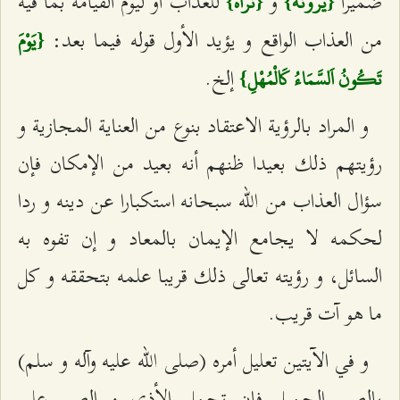
ضميرا
و
للعذاب أو ليوم القيامة بما فيه
{يَرَوْنَهُ}
{نَرَاهُ}
من العذاب الواقع و يؤيد الأول قوله فيما بعد:
{يَوْمَ
إلخ.
تَكُونُ اَلسَّمَاءُ كَالْمُهْلِ}
و المراد بالرؤية الاعتقاد بنوع من العناية المجازية و
رؤيتهم ذلك بعيدا ظنهم أنه بعيد من الإمكان فإن
سؤال العذاب من الله سبحانه استكبارا عن دينه و ردا
لحكمه لا يجامع الإيمان بالمعاد و إن تفوه به
السائل، و رؤيته تعالى ذلك قريبا علمه بتحققه و كل
ما هو آت قريب.
و في الآيتين تعليل أمره (صلى الله عليه وآله و سلم)
بالصبر الجميل فإن تحمل الأذى و الصبر على