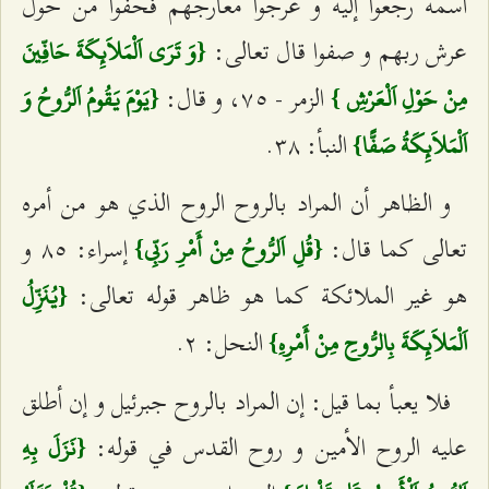
اسمه رجعوا إليه و عرجوا معارجهم فحفوا من حول
عرش ربهم و صفوا قال تعالى:
{وَ تَرَى اَلْمَلاَئِكَةَ حَافِّينَ
الزمر - ٧٥، و قال:
مِنْ حَوْلِ اَلْعَرْشِ }
{يَوْمَ يَقُومُ اَلرُّوحُ وَ
النبأ: ٣٨.
اَلْمَلاَئِكَةُ صَفًّا}
و الظاهر أن المراد بالروح الروح الذي هو من أمره
تعالى كما قال:
إسراء: ٨٥ و
{قُلِ اَلرُّوحُ مِنْ أَمْرِ رَبِّي}
هو غير الملائكة كما هو ظاهر قوله تعالى:
{يُنَزِّلُ
النحل: ٢.
اَلْمَلاَئِكَةَ بِالرُّوحِ مِنْ أَمْرِهِ}
فلا يعبأ بما قيل: إن المراد بالروح جبرئيل و إن أطلق
عليه الروح الأمين و روح القدس في قوله:
{نَزَلَ بِهِ