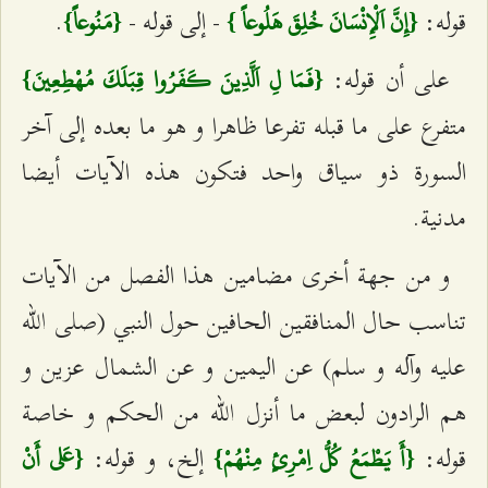
قوله:
- إلى قوله -
.
{إِنَّ اَلْإِنْسَانَ خُلِقَ هَلُوعاً }
{مَنُوعاً}
على أن قوله:
{فَمَا لِ اَلَّذِينَ كَفَرُوا قِبَلَكَ مُهْطِعِينَ}
متفرع على ما قبله تفرعا ظاهرا و هو ما بعده إلى آخر
السورة ذو سياق واحد فتكون هذه الآيات أيضا
مدنية.
و من جهة أخرى مضامين هذا الفصل من الآيات
تناسب حال المنافقين الحافين حول النبي (صلى الله
عليه وآله و سلم) عن اليمين و عن الشمال عزين و
هم الرادون لبعض ما أنزل الله من الحكم و خاصة
قوله:
إلخ، و قوله:
{أَ يَطْمَعُ كُلُّ اِمْرِئٍ
مِنْهُمْ}
{عَلى‌ أَنْ