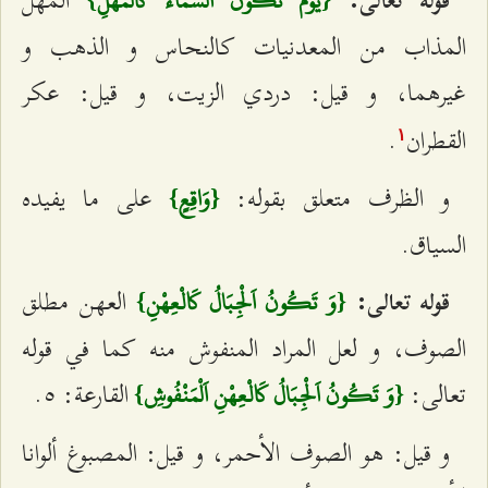
المهل‌
قوله تعالى:
{يَوْمَ تَكُونُ اَلسَّمَاءُ كَالْمُهْلِ}
المذاب من المعدنيات كالنحاس و الذهب و
غيرهما، و قيل: دردي الزيت، و قيل: عكر
القطران‌
.
۱
و الظرف متعلق بقوله:
على ما يفيده
{وَاقِعٍ}
السياق.
العهن‌ مطلق
قوله تعالى:
{وَ تَكُونُ اَلْجِبَالُ كَالْعِهْنِ}
الصوف، و لعل المراد المنفوش منه كما في قوله
تعالى:
القارعة: ٥.
{وَ تَكُونُ اَلْجِبَالُ كَالْعِهْنِ اَلْمَنْفُوشِ}
و قيل: هو الصوف الأحمر، و قيل: المصبوغ ألوانا