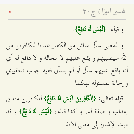
تفسير الميزان ج۲۰
7
و قوله:
.
{لَيْسَ لَهُ دَافِعٌ}
و المعنى سأل سائل من الكفار عذابا للكافرين من
الله سيصيبهم و يقع عليهم لا محالة و لا دافع له أي
أنه واقع عليهم سأل أو لم يسأل ففيه جواب تحقيري
و إجابة لمسئوله تهكما.
للكافرين متعلق
قوله تعالى:
{لِلْكَافِرينَ لَيْسَ لَهُ دَافِعٌ}
بعذاب و صفة له، و كذا قوله:
و قد
{لَيْسَ لَهُ دَافِعٌ}
مرت الإشارة إلى معنى الآية.