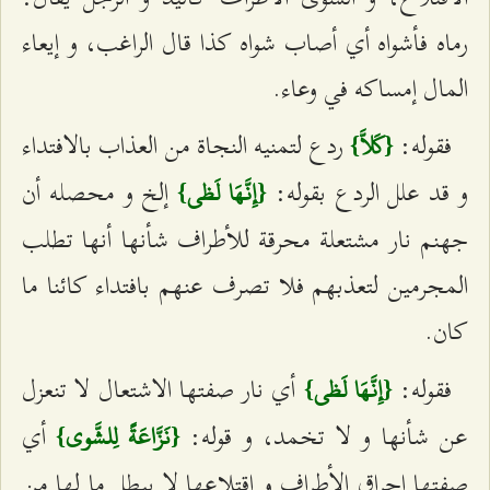
رماه فأشواه أي أصاب شواه كذا قال الراغب، و إيعاء
المال إمساكه في وعاء.
فقوله:
ردع لتمنيه النجاة من العذاب بالافتداء
{كَلاَّ}
و قد علل الردع بقوله:
إلخ و محصله أن
{إِنَّهَا لَظى‌}
جهنم نار مشتعلة محرقة للأطراف شأنها أنها تطلب
المجرمين لتعذبهم فلا تصرف عنهم بافتداء كائنا ما
كان.
فقوله:
أي نار صفتها الاشتعال لا تنعزل
{إِنَّهَا لَظى‌}
عن شأنها و لا تخمد، و قوله:
أي
{نَزَّاعَةً لِلشَّوى‌}
صفتها إحراق الأطراف و اقتلاعها لا يبطل ما لها من