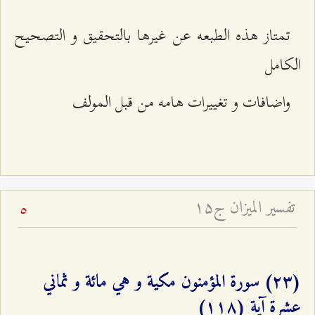
تمتاز هذه الطبعه عن غیرها بالتحقیق و التصحیح
الکامل
واضافات و تغییرات هامه من قبل المولف
تفسير الميزان ج۱۵
5
(٢٣) سورة المؤمنون مكية و هي مائة و ثماني
عشرة آية (۱۱۸)