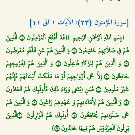
[سورة المؤمنون (٢٣): الآیات ١ الی ١١]
{بِسْمِ اَللَّهِ اَلرَّحْمَنِ اَلرَّحِيمِ }{قَدْ أَفْلَحَ اَلْمُؤْمِنُونَ ١ اَلَّذِينَ
هُمْ فِي صَلاَتِهِمْ خَاشِعُونَ ٢ وَ اَلَّذِينَ هُمْ عَنِ اَللَّغْوِ مُعْرِضُونَ
٣ وَ اَلَّذِينَ هُمْ لِلزَّكَاةِ فَاعِلُونَ ٤ وَ اَلَّذِينَ هُمْ لِفُرُوجِهِمْ
حَافِظُونَ ٥ إِلاَّ عَلى‌ أَزْوَاجِهِمْ أَوْ مَا مَلَكَتْ أَيْمَانُهُمْ فَإِنَّهُمْ
غَيْرُ مَلُومِينَ ٦ فَمَنِ اِبْتَغى‌ وَرَاءَ ذَلِكَ فَأُولَئِكَ هُمُ اَلعَادُونَ
٧ وَ اَلَّذِينَ هُمْ لِأَمَانَاتِهِمْ وَ عَهْدِهِمْ رَاعُونَ ٨ وَ اَلَّذِينَ هُمْ
عَلى‌ صَلَوَاتِهِمْ يُحَافِظُونَ ٩ أُولَئِكَ هُمُ اَلْوَارِثُونَ ١٠اَلَّذِينَ
يَرِثُونَ اَلْفِرْدَوْسَ هُمْ فِيهَا خَالِدُونَ ١١}