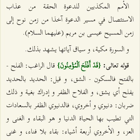
الأمم المكذبين للدعوة الحقة من عذاب
الاستئصال في مسير الدعوة آخذا من زمن نوح إلى
زمن المسيح عيسى بن مريم (عليهما السلام).
و السورة مكية، و سياق آياتها يشهد بذلك.
قال الراغب: الفلح -
قوله تعالى:
{قَدْ أَفْلَحَ اَلْمُؤْمِنُونَ}
بالفتح فالسكون - الشق، و قيل: الحديد بالحديد
يفلح أي يشق، و الفلاح‌ الظفر و إدراك بغية و ذلك
ضربان: دنيوي و أخروي، فالدنيوي الظفر بالسعادات
التي تطيب بها الحياة الدنيا و هو البقاء و الغنى و
العز، و الأخروي أربعة أشياء: بقاء بلا فناء، و غنى