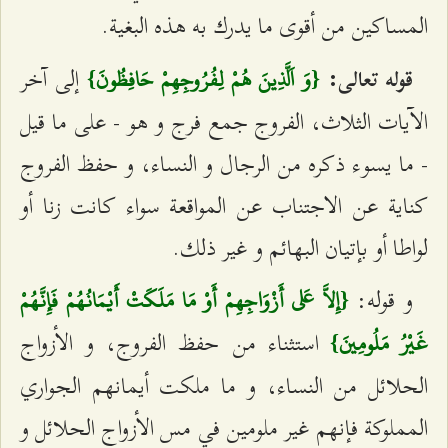
المساكين من أقوى ما يدرك به هذه البغية.
إلى آخر
قوله تعالى:
{وَ اَلَّذِينَ هُمْ لِفُرُوجِهِمْ حَافِظُونَ}
الآيات الثلاث، الفروج‌ جمع فرج و هو - على ما قيل
- ما يسوء ذكره من الرجال و النساء، و حفظ الفروج
كناية عن الاجتناب عن المواقعة سواء كانت زنا أو
لواطا أو بإتيان البهائم و غير ذلك.
و قوله:
{إِلاَّ عَلى‌ أَزْوَاجِهِمْ أَوْ مَا مَلَكَتْ أَيْمَانُهُمْ فَإِنَّهُمْ
استثناء من حفظ الفروج، و الأزواج‌
غَيْرُ مَلُومِينَ}
الحلائل من النساء، و ما ملكت أيمانهم الجواري
المملوكة فإنهم غير ملومين في مس الأزواج الحلائل و