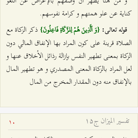
و من هنا يظهر أن وصفهم بالإعراض عن اللغو
كناية عن علو همتهم و كرامة نفوسهم.
ذكر الزكاة مع
قوله تعالى:
{وَ اَلَّذِينَ هُمْ لِلزَّكَاةِ فَاعِلُونَ}
الصلاة قرينة على كون المراد بها الإنفاق المالي دون
الزكاة بمعنى تطهير النفس بإزالة رذائل الأخلاق عنها و
لعل المراد بالزكاة المعنى المصدري و هو تطهير المال
بالإنفاق منه دون المقدار المخرج من المال
تفسير الميزان ج۱۵
10