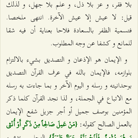
بلا فقر، و عز بلا ذل، و علم بلا جهل، و لذلك
قيل: لا عيش إلا عيش الآخرة. انتهى ملخصا.
فتسمية الظفر بالسعادة فلاحا بعناية أن فيه شقا
للمانع و كشفا عن وجه المطلوب.
و الإيمان‌ هو الإذعان و التصديق بشي‌ء بالالتزام
بلوازمه، فالإيمان بالله في عرف القرآن التصديق
بوحدانيته و رسله و اليوم الآخر و بما جاءت به رسله
مع الاتباع في الجملة، و لذا نجد القرآن كلما ذكر
المؤمنين بوصف جميل أو أجر جزيل شفع الإيمان
بالعمل الصالح كقوله:
{مَنْ عَمِلَ صَالِحاً مِنْ ذَكَرٍ أَوْ أُنْثى‌
النحل - ٩٧ و
وَ هُوَ مُؤْمِنٌ فَلَنُحْيِيَنَّهُ حَيَاةً طَيِّبَةً}