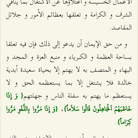
الأعمال الخسيسة و اعتلاؤها عن الاشتغال بما ينافي
الشرف و الكرامة و تعلقها بعظائم الأمور و جلائل
المقاصد.
و من حق الإيمان أن يدعو إلى ذلك فإن فيه تعلقا
بساحة العظمة و الكبرياء و منبع العزة و المجد و
البهاء و المتصف به لا يهتم إلا بحياة سعيدة أبدية
خالدة فلا يشتغل إلا بما يستعظمه الحق و لا
يستعظم ما يهتم به سفلة الناس و جهلتهم
‌{ وَ إِذَا
،
خَاطَبَهُمُ اَلْجَاهِلُونَ قَالُوا سَلاَماً}
{وَ إِذَا مَرُّوا بِاللَّغْوِ مَرُّوا
.
كِرَاماً}