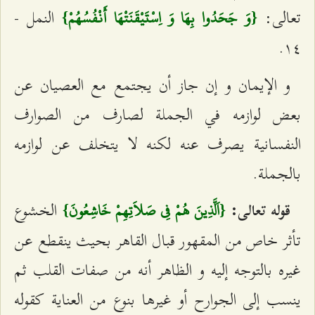
تعالى:
النمل -
{وَ جَحَدُوا بِهَا وَ اِسْتَيْقَنَتْهَا أَنْفُسُهُمْ}
١٤.
و الإيمان و إن جاز أن يجتمع مع العصيان عن
بعض لوازمه في الجملة لصارف من الصوارف
النفسانية يصرف عنه لكنه لا يتخلف عن لوازمه
بالجملة.
الخشوع‌
قوله تعالى:
{اَلَّذِينَ هُمْ فِي صَلاَتِهِمْ خَاشِعُونَ}
تأثر خاص من المقهور قبال القاهر بحيث ينقطع عن
غيره بالتوجه إليه و الظاهر أنه من صفات القلب ثم
ينسب إلى الجوارح أو غيرها بنوع من العناية كقوله