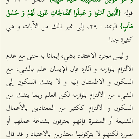
قوله
{اَلَّذِينَ آمَنُوا وَ عَمِلُوا اَلصَّالِحَاتِ طُوبى‌ لَهُمْ وَ حُسْنُ
الرعد - ٢٩، إلى غير ذلك من الآيات و هي
مَآبٍ}
كثيرة جدا.
و ليس مجرد الاعتقاد بشي‌ء إيمانا به حتى مع عدم
الالتزام بلوازمه و آثاره فإن الإيمان علم بالشي‌ء مع
السكون و الاطمئنان إليه و لا ينفك السكون إلى
الشي‌ء من الالتزام بلوازمه لكن العلم ربما ينفك من
السكون و الالتزام ككثير من المعتادين بالأعمال
الشنيعة أو المضرة فإنهم يعترفون بشناعة عملهم أو
ضرره لكنهم لا يتركونها معتذرين بالاعتياد و قد قال