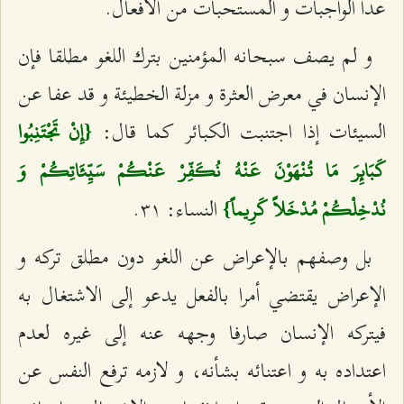
عدا الواجبات و المستحبات من الأفعال.
و لم يصف سبحانه المؤمنين بترك اللغو مطلقا فإن
الإنسان في معرض العثرة و مزلة الخطيئة و قد عفا عن
السيئات إذا اجتنبت الكبائر كما قال:
{إِنْ تَجْتَنِبُوا
كَبَائِرَ مَا تُنْهَوْنَ عَنْهُ نُكَفِّرْ عَنْكُمْ سَيِّئَاتِكُمْ وَ
النساء: ٣١.
نُدْخِلْكُمْ مُدْخَلاً كَرِيماً}
بل وصفهم بالإعراض عن اللغو دون مطلق تركه و
الإعراض يقتضي أمرا بالفعل يدعو إلى الاشتغال به
فيتركه الإنسان صارفا وجهه عنه إلى غيره لعدم
اعتداده به و اعتنائه بشأنه، و لازمه ترفع النفس عن