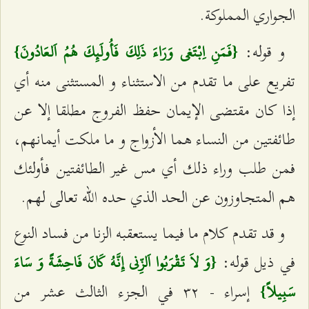
الجواري المملوكة.
و قوله:
{فَمَنِ اِبْتَغى‌ وَرَاءَ ذَلِكَ فَأُولَئِكَ هُمُ اَلعَادُونَ}
تفريع على ما تقدم من الاستثناء و المستثنى منه أي
إذا كان مقتضى الإيمان حفظ الفروج مطلقا إلا عن
طائفتين من النساء هما الأزواج و ما ملكت أيمانهم،
فمن طلب وراء ذلك أي مس غير الطائفتين فأولئك
هم المتجاوزون عن الحد الذي حده الله تعالى لهم.
و قد تقدم كلام ما فيما يستعقبه الزنا من فساد النوع
في ذيل قوله:
{وَ لاَ تَقْرَبُوا اَلزِّنى‌ إِنَّهُ كَانَ فَاحِشَةً وَ سَاءَ
إسراء - ٣٢ في الجزء الثالث عشر من
سَبِيلاً}