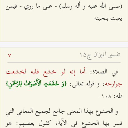
(صلی الله عليه و أله وسلم) - على ما روي - فيمن
يعبث بلحيته
تفسير الميزان ج۱۵
7
أما إنه لو خشع قلبه لخشعت
في الصلاة:
جوارحه
‌، و قوله تعالى:
{وَ خَشَعَتِ اَلْأَصْوَاتُ لِلرَّحْمَنِ}
طه: ١٠٨.
و الخشوع بهذا المعنى جامع لجميع المعاني التي
فسر بها الخشوع في الآية، كقول بعضهم: هو