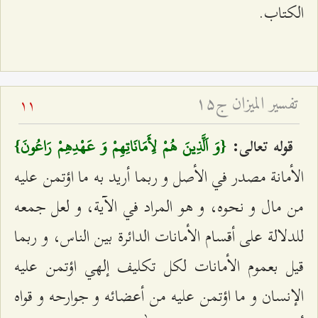
الكتاب.
تفسير الميزان ج۱۵
11
قوله تعالى:
{وَ اَلَّذِينَ هُمْ لِأَمَانَاتِهِمْ وَ عَهْدِهِمْ رَاعُونَ}
الأمانة مصدر في الأصل و ربما أريد به ما اؤتمن عليه
من مال و نحوه، و هو المراد في الآية، و لعل جمعه
للدلالة على أقسام الأمانات الدائرة بين الناس، و ربما
قيل بعموم الأمانات لكل تكليف إلهي اؤتمن عليه
الإنسان و ما اؤتمن عليه من أعضائه و جوارحه و قواه