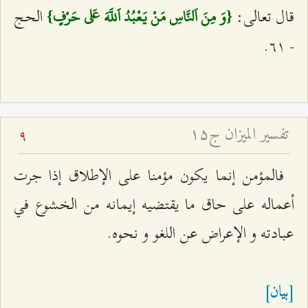
قال تعالى:
الحج
{وَ مِنَ اَلنَّاسِ مَنْ يَعْبُدُ اَللَّهَ عَلى‌ حَرْفٍ}
- ٦١.
تفسير الميزان ج۱۵
9
فالمؤمن إنما يكون مؤمنا على الإطلاق إذا جرت
أعماله على حاق ما يقتضيه إيمانه من الخشوع في
عبادته و الإعراض عن اللغو و نحوه.
[بيان]