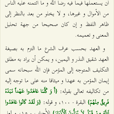
أن يستعملها فيما فيه رضا الله و ما ائتمنه عليه الناس
من الأموال و غيرها، و لا يخلو من بعد بالنظر إلى
ظاهر اللفظ و إن كان صحيحا من جهة تحليل
المعنى و تعميمه.
و العهد بحسب عرف الشرع ما التزم به بصيغة
العهد شقيق النذر و اليمين، و يمكن أن يراد به مطلق
التكليف المتوجه إلى المؤمن فإن الله سبحانه سمى
إيمان المؤمن به عهدا و ميثاقا منه على ما توجه إليه
من تكاليفه تعالى بقوله:
{أَ وَ كُلَّمَا عَاهَدُوا عَهْداً نَبَذَهُ
البقرة - ١٠٠، و قوله:
فَرِيقٌ مِنْهُمْ}
{وَ لَقَدْ كَانُوا عَاهَدُوا
الأحزاب - ١٥، و لعل
اَللَّهَ مِنْ قَبْلُ لاَ يُوَلُّونَ اَلْأَدْبَارَ}