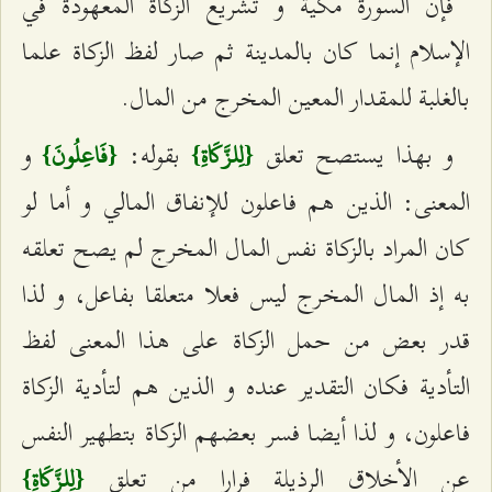
فإن السورة مكية و تشريع الزكاة المعهودة في
الإسلام إنما كان بالمدينة ثم صار لفظ الزكاة علما
بالغلبة للمقدار المعين المخرج من المال.
و بهذا يستصح تعلق
بقوله:
و
{لِلزَّكَاةِ}
{فَاعِلُونَ}
المعنى: الذين هم فاعلون للإنفاق المالي و أما لو
كان المراد بالزكاة نفس المال المخرج لم يصح تعلقه
به إذ المال المخرج ليس فعلا متعلقا بفاعل، و لذا
قدر بعض من حمل الزكاة على هذا المعنى لفظ
التأدية فكان التقدير عنده و الذين هم لتأدية الزكاة
فاعلون، و لذا أيضا فسر بعضهم الزكاة بتطهير النفس
عن الأخلاق الرذيلة فرارا من تعلق
{لِلزَّكَاةِ}