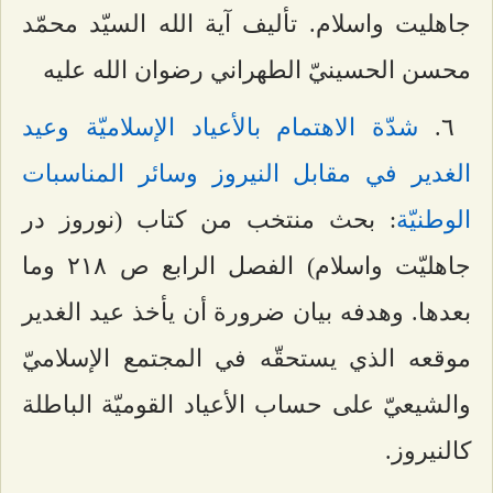
جاهليت واسلام. تأليف آية الله السيّد محمّد
محسن الحسينيّ الطهراني رضوان الله عليه
٦.
شدّة الاهتمام بالأعياد الإسلاميّة وعيد
الغدير في مقابل النيروز وسائر المناسبات
الوطنيّة
: بحث منتخب من كتاب (نوروز در
جاهليّت واسلام) الفصل الرابع ص ٢۱۸ وما
بعدها. وهدفه بيان ضرورة أن يأخذ عيد الغدير
موقعه الذي يستحقّه في المجتمع الإسلاميّ
والشيعيّ على حساب الأعياد القوميّة الباطلة
كالنيروز.