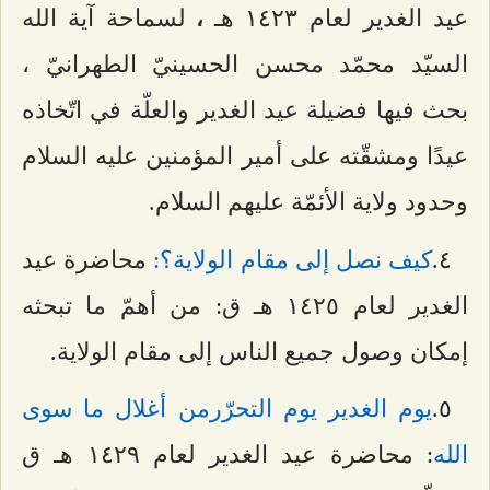
عيد الغدير لعام ۱٤٢٣ هـ
لسماحة آية الله
،
السيّد محمّد محسن الحسينيّ الطهرانيّ ،
بحث فيها فضيلة عيد الغدير والعلّة في اتّخاذه
عيدًا ومشقّته على أمير المؤمنين عليه السلام
وحدود ولاية الأئمّة عليهم السلام.
٤.
كيف نصل إلى مقام الولاية؟:
محاضرة عيد
الغدير لعام ۱٤٢٥ هـ ق: من أهمّ ما تبحثه
إمكان وصول جميع الناس إلى مقام الولاية.
٥.
يوم الغدير يوم التحرّرمن أغلال ما سوى
الله
: محاضرة عيد الغدير لعام ۱٤٢٩ هـ ق