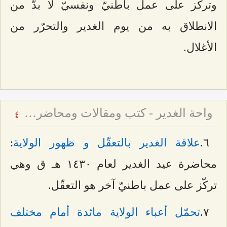
وتركّز على عمل باطنيّ ونفسيّ لا بدّ من
الانطلاق به من يوم الغدير والتحرّر من
الأغلال.
واحة الغدير - كتب ومقالات ومحاضرات حول عيد الغدير
4
٦.
علاقة الغدير بالتعقّل و ظهور الولاية
:
محاضرة عيد الغدير لعام ۱٤٣۰ هـ ق وهي
تركّز على عمل باطنيّ آخر هو التعقّل.
۷.
تحمّل أعباء الولاية مائدة أمام مختلف