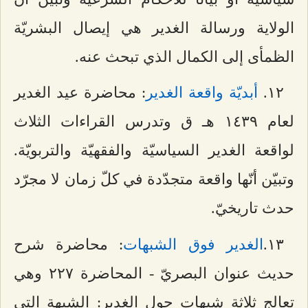
الولاية ورسالة الغدير هي إيصال البشريّة
الظمأى إلى الكمال الذي تبحث عنه.
۱٢.
أبديّة واقعة الغدير
: محاضرة عيد الغدير
لعام ۱٤٣٩ هـ ق وتدرس القراءات الثلاث
لواقعة الغدير السياسيّة والفقهيّة والتربويّة.
وتبيّن أنّها واقعة متجدّدة في كلّ زمان لا مجرّد
حدث تاريخيّ.
۱٣.
الغدير فوق الشبهات
: محاضرة شرح
حديث عنوان البصريّ - المحاضرة ٢٢۷ وهي
تعالج ثلاثة شبهات حول الغدير: الشبهة التي