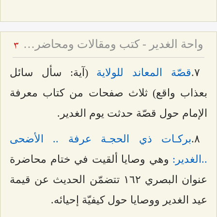
واحة الغدير - كتب ومقالات ومحاضرات حول عيد الغدير
3
۷.
قصّة المعاند للولاية
(آية: سأل سائل
بعذاب واقع) ثلاث صفحات من كتاب معرفة
الإمام حول قصّة حدثت يوم الغدير.
۸.
بركـات ذي الحجـة عرفة .. الأضحى
..الغدير:
وهي وصايا ألقيت في ختام محاضرة
عنوان البصري ۱٦٢ تتضمّن الحديث عن قيمة
عيد الغدير ووصايا حول كيفيّة إحيائه.