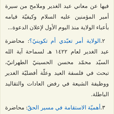
فيها عن معاني عيد الغدير وملامح من سيرة
أمير المؤمنين عليه السلام وكيفيّة قيامه
بأعباء الولاية منذ اليوم الأول لإعلان الدعوة...
٢.
الولاية أمر تعبّدي أم تكوينيّ؟
: محاضرة
عيد الغدير لعام ۱٤٢٢ هـ
لسماحة آية الله
السيّد محمّد محسن الحسينيّ الطهرانيّ،
تبحث في فلسفة العيد وعلّة أفضليّة الغدير
ووظيفة الشيعة في رفض العادات والتقاليد
الباطلة.
٣.
أهميّة الاستقامة في مسير الحقّ
: محاضرة