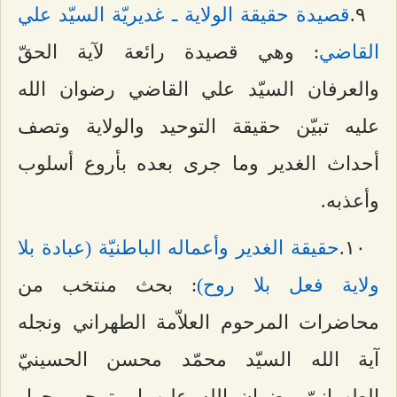
٩.
قصيدة حقيقة الولاية ـ غديريّة السيّد علي
القاضي
: وهي قصيدة رائعة لآية الحقّ
والعرفان السيّد علي القاضي رضوان الله
عليه تبيّن حقيقة التوحيد والولاية وتصف
أحداث الغدير وما جرى بعده بأروع أسلوب
وأعذبه.
۱۰.
حقيقة الغدير وأعماله الباطنيّة (عبادة بلا
ولاية فعل بلا روح)
: بحث منتخب من
محاضرات المرحوم العلاّمة الطهراني ونجله
آية الله السيّد محمّد محسن الحسينيّ
الطهرانيّ رضوان الله عليهما، يتمحور حول