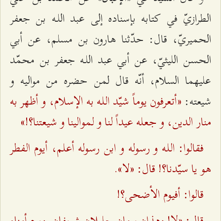
الطرازيّ في كتابه بإسناده إلى عبد اللـه بن جعفر
الحميريّ، قال: حدّثنا هارون بن مسلم، عن أبي
الحسن الليثيّ، عن أبي عبد اللـه جعفر بن محمّد
عليهما السلام، أنّه قال لمن حضره من مواليه و
«أتعرفون يوماً شيّد اللـه به الإسلام، و أظهر به
شيعته:
منار الدين، و جعله عيداً لنا و لموالينا و شيعتنا؟!»
فقالوا: اللـه و رسوله و ابن رسوله أعلم، أيوم الفطر
هو يا سيّدنا؟! قال: «لا».
قالوا: أفيوم الأضحى؟!
قال: «لا! وهذان يومان جليلان شريفان. ويوم أمناء