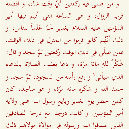
و من صلّى فيه ركعتين أيّ وقت شاء، و أفضله
قرب الزوال، و هي الساعة التي أقيم فيها أمير
المؤمنين عليه السلام بغدير خُمّ عَلَماً للناس، و
ذلك أنّهُم كانوا قربوا من المنزل في ذلك الوقت.
فمن صلّى في ذلك الوقت ركعتين ثمّ سجد و قال:
شُكْراً للـهِ مائة مرّة، و دعا بعقب الصلاة بالدعاء
الذي سيأتي
و رفع رأسه من السجود، ثمّ سجد و
۱
حمد اللـه و شكره مائة مرّة، و هو ساجد، كان
كمن حضر يوم الغدير وبايع رسول اللـه على ولاية
أمير المؤمنين. و كانت درجته مع درجة الصادقين
الذين صدقوا اللـه ورسوله في موالاة مولاهم ذلك