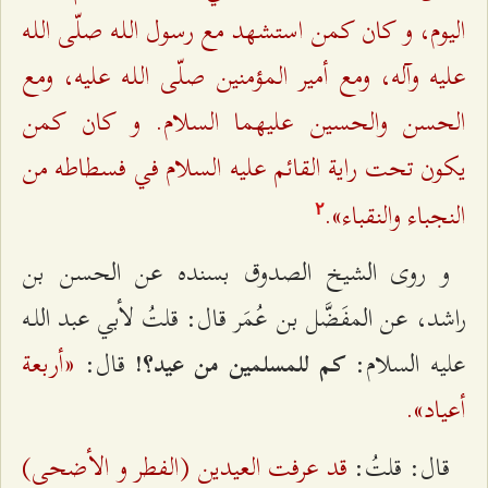
اليوم، و كان كمن استشهد مع رسول اللـه صلّى اللـه
عليه وآله، ومع أمير المؤمنين صلّى اللـه عليه، ومع
الحسن والحسين عليهما السلام. و كان كمن
يكون تحت راية القائم عليه السلام في فسطاطه من
النجباء والنقباء».
٢
و روى الشيخ الصدوق بسنده عن الحسن بن
راشد، عن المفَضَّل بن عُمَر قال: قلتُ لأبي عبد اللـه
«أربعة
عليه السلام:
قال:
كم للمسلمين من عيد؟!
أعياد».
قد عرفت العيدين (الفطر و الأضحى)
قال: قلتُ: