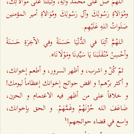
اللهُمَّ صَلِّ على مُحَمَّد وآلِهِ، وثَبِّتْنَا على مُوَالاتِكَ،
ومُوَالاةِ رَسُولِكَ وآلِ رَسُولِكَ ومُوَالاةِ أمير المؤمنين
صَلَواتُ اللـهِ عَلَيْهِم.
اللهُمَّ آتِنَا في الدُّنْيَا حَسَنَةً وفي الآخِرَةِ حَسَنَةً
وأحْسِنْ مُنْقَلَبَنَا يَا سَيِّدِنَا ومَوْلَانَا».
ثمّ كُلْ و اشرب، و أظهر السرور، و أطعم إخوانك،
و أكثر برّهم! و اقض حوائج إخوانك إعظاماً ليومك!
و خلافاً على من أظهر فيه الاغتمام و الحزن،
ضَاعَفَ اللـه حُزْنَهُمْ وغَمَّهَمْ. و الحق بإخوانك،
واسع في قضاء حوائجهم!
۱