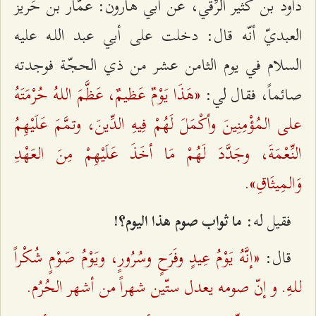
داود بن كثير الرِّقّي، عن أبي هارون: عمّار بن حَريز
العبديّ أنّه قال: دخلت على أبي عبد اللـه عليه
السلام في يوم الثامن عشر من ذي الحجّة فوجدته
«هَذَا يَوْمٌ عَظيمٌ، عَظَّمَ اللـهُ حُرْمَتَهُ
صائماً، فقال لي:
على المُؤْمِنِينَ وأكْمَلَ لَهُمْ فِيهِ الدِّينَ، وتمَّمَ عَلَيْهِمُ
النِّعْمَةَ، وجَدَّدَ لَهُمْ مَا أخَذَ عَلَيْهِمْ مِنَ العَهْدِ
وَالمِيثَاقِ».
فقيل له:
ما ثواب صوم هذا اليوم؟!
«إنَّهُ يَوْمُ عِيدٍ وفَرَحٍ وسُرُورٍ، ويَوْمُ صَوْمٍ شُكْراً
قال:
للـهِ. و إنّ صومه يعدل ستّين شهراً من أشهر الحُرُم.