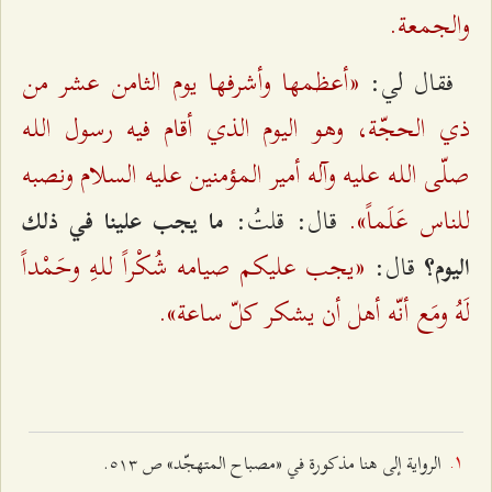
والجمعة.
«أعظمها وأشرفها يوم الثامن عشر من
فقال لي:
ذي الحجّة، وهو اليوم الذي أقام فيه رسول اللـه
صلّى اللـه عليه وآله أمير المؤمنين عليه السلام ونصبه
للناس عَلَماً».
قال: قلتُ:
ما يجب علينا في ذلك
«يجب عليكم صيامه شُكْراً للـهِ وحَمْداً
قال:
اليوم؟
لَهُ ومَع أنّه أهل أن يشكر كلّ ساعة».
الرواية إلى هنا مذكورة في «مصباح المتهجّد» ص ٥۱٣.