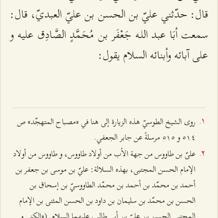
قال: حدّثني عليّ بن الحسن بن عليّ العبديّ، قال:
سمعت أبَا عبد اللـه جَعْفَر بن مُحَمَّدٍ الصَّادِق عليه و
على آبائه وأبنائه السلام يقول:
روى الشيخ الطوسيّ هذه الزيارة إلى هنا في «مصباح المتهجّد» ص
٥۱٤ و ٥۱٥ مرسلةً عن جابر الجعفي.
علىّ بن طاووس من جهة الأب من أولاد طاووس، و طاووس من أولاد
الإمام الحسن المجتبى، بهذه السلالة: عليّ بن موسى بن جعفر بن
أحمد بن محمّد بن أحمد بن محمّد الطاووسيّ بن إسحاق بن
الحسن بن محمّد بن سليمان بن داود بن الحسن المثنى بن الإمام
المجتبى الحسن بن عليّ بن أبي طالب عليهما السلام. («الكنى و