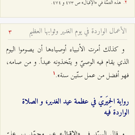
هذه التتمّة في «الإقبال» ص ٤۷٣ و ٤۷٤.
الأعمال الواردة في يوم الغدير وثوابها العظيم
3
و كذلك أمرت الأنبياء أوصياءها أن يصوموا اليوم
الذي يقام فيه الوصيّ‌ و يتّخذونه عيداً. و من صامه،
فهو أفضل من عمل ستّين سنة».
۱
رواية الحِميَريّ في عظمة عيد الغدير، و الصلاة
الواردة فيه‌
و قال السيّد في
عن محمّد بن عليّ
«الإقبال»