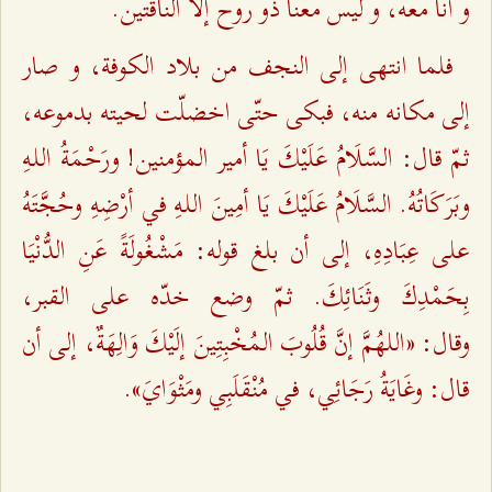
و أنا معه، و ليس معنا ذو روح إلّا الناقتين.
فلما انتهى إلى النجف من بلاد الكوفة، و صار
إلى مكانه منه، فبكى حتّى اخضلّت لحيته بدموعه،
ثمّ قال: السَّلَامُ عَلَيْكَ يَا أمير المؤمنين! ورَحْمَةُ اللـهِ
وبَرَكَاتُهُ. السَّلَامُ عَلَيْكَ يَا أمِينَ اللـهِ في أرْضِهِ وحُجَّتَهُ
على عِبَادِهِ، إلى أن بلغ قوله: مَشْغُولَةً عَنِ الدُّنْيَا
بِحَمْدِكَ وثَنَائِكَ. ثمّ وضع خدّه على القبر،
وقال: «اللهُمَّ إنَّ قُلُوبَ المُخْبِتِينَ إلَيْكَ وَالِهَةٌ، إلى أن
قال: وغَايَةُ رَجَائِي، في مُنْقَلَبِي ومَثْوَايَ».