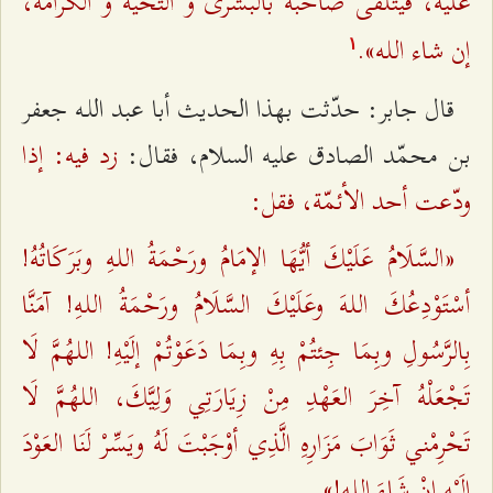
عليه، فيتلقى صاحبه بالبشرى و التحيّة و الكرامة،
إن شاء اللـه».
۱
قال جابر: حدّثت بهذا الحديث أبا عبد اللـه جعفر
زد فيه: إذا
بن محمّد الصادق عليه السلام، فقال:
ودّعت أحد الأئمّة، فقل:
«السَّلَامُ عَلَيْكَ أيُّهَا الإمَامُ ورَحْمَةُ اللـهِ وبَرَكَاتُهُ!
أسْتَوْدِعُكَ اللـهَ وعَلَيْكَ السَّلَامُ ورَحْمَةُ اللـهِ! آمَنَّا
بِالرَّسُولِ وبِمَا جِئتُمْ بِهِ وبِمَا دَعَوْتُمْ إلَيْهِ! اللهُمَّ لَا
تَجْعَلْهُ آخِرَ العَهْدِ مِنْ زِيَارَتِي وَلِيَّكَ، اللهُمَّ لَا
تَحْرِمْني ثَوَابَ مَزَارِهِ الَّذِي أوْجَبْتَ لَهُ ويَسِّرْ لَنَا العَوْدَ
إلَيْهِ إنْ شَاءَ اللـه!»