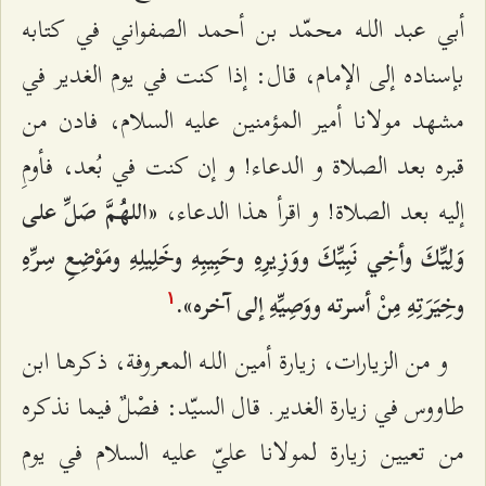
أبي عبد اللـه محمّد بن أحمد الصفواني في كتابه
بإسناده إلى الإمام، قال: إذا كنت في يوم الغدير في
مشهد مولانا أمير المؤمنين عليه السلام، فادن من
قبره بعد الصلاة و الدعاء! و إن كنت في بُعد، فأومِ
إليه بعد الصلاة! و اقرأ هذا الدعاء،
«اللهُمَّ صَلِّ على
وَلِيِّكَ وأخِي نَبِيِّكَ ووَزِيرِهِ وحَبِيبِهِ وخَلِيلِهِ ومَوْضِعِ سِرِّهِ
وخِيَرَتِهِ مِنْ أسرته ووَصِيِّهِ إلى آخره».
۱
و من الزيارات، زيارة أمين اللـه المعروفة، ذكرها ابن
طاووس في زيارة الغدير. قال السيّد: فصْلٌ فيما نذكره
من تعيين زيارة لمولانا عليّ عليه السلام في يوم