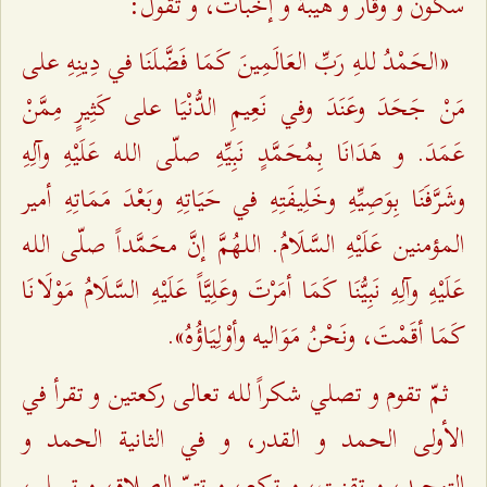
سكون و وقار و هيبة و إخبات، و تقول:
«الحَمْدُ للـهِ رَبِّ العَالَمِينَ كَمَا فَضَّلَنَا في دِينِهِ على
مَنْ جَحَدَ وعَنَدَ وفي نَعِيمِ الدُّنْيَا على كَثِيرٍ مِمَّنْ
عَمَدَ. و هَدَانَا بِمُحَمَّدٍ نَبِيِّهِ صلّى اللـه عَلَيْهِ وآلِهِ
وشَرَّفَنَا بِوَصِيِّهِ وخَلِيفَتِهِ في حَيَاتِهِ وبَعْدَ مَمَاتِهِ أمير
المؤمنين عَلَيْهِ‌ السَّلَامُ. اللـهُمَّ إنَّ محَمَّداً صلّى اللـه
عَلَيْهِ وآلِهِ نَبِيُّنَا كَمَا أمَرْتَ وعَلِيَّاً عَلَيْهِ السَّلَامُ مَوْلَانَا
كَمَا أقَمْتَ، ونَحْنُ مَوَاليه وأوْلِيَاؤُهُ».
ثمّ تقوم و تصلي شكراً للـه تعالى ركعتين و تقرأ في
الأولى الحمد و القدر، و في الثانية الحمد و
التوحيد، و تقنت، و تركع، و تتمّ الصلاة، و تسلم،