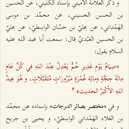
و ذكر العلّامة الأميني بإسناد الكليني، عن الحسين
بن الحسن الحسيني، عن محمّد بن موسى
الهَمْداني، عن عليّ بن حسّان الواسِطيّ، عن عليّ
بن الحسين العَبْديّ قال: سمعت أبا عبد اللـه عليه
السلام يقول:
«صِيَامُ يَوْمِ غَدِيرِ خُمٍّ يَعْدِلُ عِنْدَ اللـهِ في كُلِّ عَامٍ
مِائَةَ حِجَّةٍ ومائِة عُمْرَةٍ مَبْرُورَاتٍ مُتَقَبَّلَاتٍ، و هُوَ عِيدُ
اللـهِ الأكْبَرُ الحديث».
٢
و في
بإسناده عن محمّد
«مختصر بصائر الدرجات»
بن العَلاء الهَمْداني الواسِطيّ، و يحيى بن جريح