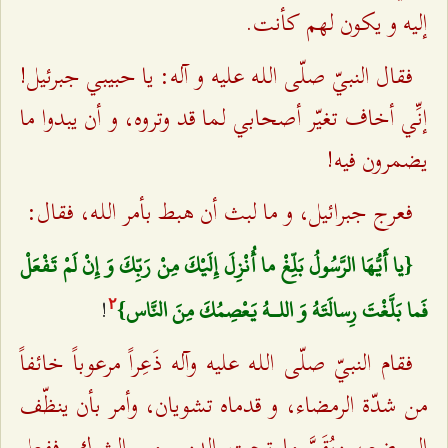
إليه و يكون لهم كأنت.
فقال النبيّ صلّى اللـه عليه و آله: يا حبيبي جبرئيل!
إنِّي أخاف تغيّر أصحابي لما قد وتروه، و أن يبدوا ما
يضمرون فيه!
فعرج جبرائيل، و ما لبث أن هبط بأمر اللـه، فقال:
{يا أَيُّهَا الرَّسُولُ بَلِّغْ ما أُنْزِلَ إِلَيْكَ مِنْ رَبِّكَ وَ إِنْ لَمْ تَفْعَلْ
!
فَما بَلَّغْتَ رِسالَتَهُ وَ اللـهُ يَعْصِمُكَ مِنَ النَّاس}‌
٢
فقام النبيّ صلّى اللـه عليه وآله ذَعِراً مرعوباً خائفاً
من شدّة الرمضاء، و قدماه تشويان، وأمر بأن ينظّف
الموضع، ويُقَمَّ ما تحت الدوح من الشوك. ففعل