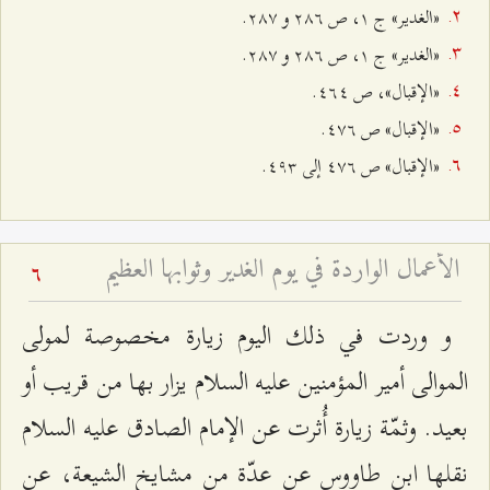
«الغدير» ج ۱، ص ٢۸٦ و ٢۸۷.
«الغدير» ج ۱، ص ٢۸٦ و ٢۸۷.
«الإقبال»، ص ٤٦٤.
«الإقبال» ص ٤۷٦.
«الإقبال» ص ٤۷٦ إلى ٤٩٣.
الأعمال الواردة في يوم الغدير وثوابها العظيم
6
و وردت في ذلك اليوم زيارة مخصوصة لمولى
الموالى أمير المؤمنين عليه السلام يزار بها من قريب أو
بعيد. وثمّة زيارة أُثرت عن الإمام الصادق عليه السلام
نقلها ابن طاووس عن عدّة من مشايخ الشيعة، عن