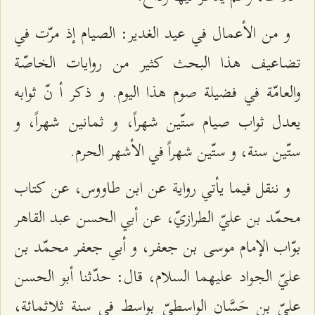
و من الأعمال في عيد الغدير: الصيام إذ مرّت في
تضاعيف هذا البحث كثير من روايات الخاصّة
والعامّة في فضيلة صوم هذا اليوم. و ذكر أ نّ ثوابه
يعدل ثواب صيام ستّين شهراً، و ثمانين شهراً، و
ستّين سنة، و ستّين شهراً في الأشهر الحرم.
و ننقل فيما يأتي رواية عن ابن طاووس، عن كتاب
محمّد بن عليّ الطرازيّ، عن أبي الحسن عبد القاهر
بوّاب الإمام موسى بن جعفر، و أبي جعفر محمّد بن
عليّ الجواد عليهما السلام، قال: حدّثنا أبو الحسن
عليّ بن حَسَّان الواسطيّ بواسط في سنة ثلاثمائة،