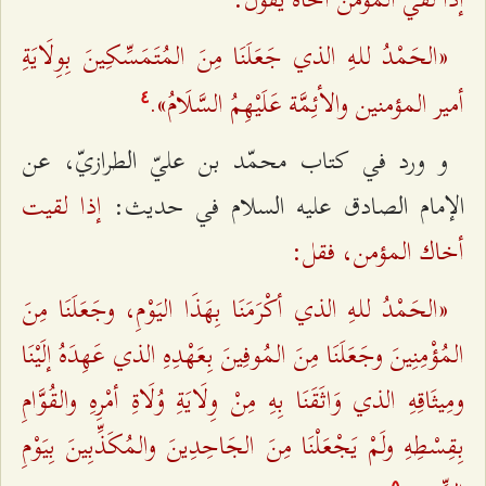
«الحَمْدُ للـهِ الذي جَعَلَنَا مِنَ المُتَمَسِّكِينَ بِوِلَايَةِ
أمير المؤمنين والأئِمَّة عَلَيْهِمُ السَّلَامُ».
٤
و ورد في كتاب محمّد بن عليّ الطرازيّ، عن
إذا لقيت
الإمام الصادق عليه السلام في حديث:
أخاك المؤمن، فقل:
«الحَمْدُ للـهِ الذي أكْرَمَنَا بِهَذَا اليَوْمِ، وجَعَلَنَا مِنَ
المُؤْمِنِينَ وجَعَلَنَا مِنَ المُوفِينَ بِعَهْدِهِ الذي عَهِدَهُ إلَيْنَا
ومِيثَاقِهِ الذي وَاثَقَنَا بِهِ مِنْ وِلَايَةِ وُلَاةِ أمْرِهِ والقُوَّامِ
بِقِسْطِهِ ولَمْ يَجْعَلْنَا مِنَ الجَاحِدِينَ والمُكَذِّبِينَ بِيَوْمِ
٥