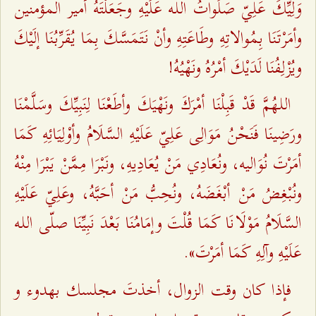
وَلِيِّكَ عَلِيّ صَلَواتُ اللـه عَلَيْهِ وجَعَلْتَهُ أمير المؤمنين
وأمَرْتَنَا بِمُوالاتِهِ وطَاعَتِهِ وأنْ نَتَمَسَّكَ بِمَا يُقَرِّبُنَا إلَيْكَ
ويُزْلِفُنَا لَدَيْكَ أمْرُهُ ونَهْيُهُ!
اللـهُمَّ قَدْ قَبِلْنَا أمْرَكَ ونَهْيَكَ وأطَعْنَا لِنَبِيِّكَ وسَلَّمْنَا
ورَضِينَا فَنَحْنُ مَوَالِى عَلِيّ عَلَيْهِ السَّلَامُ وأوْلِيَائِهِ كَمَا
أمَرْتَ نُوَاليه، ونُعَادِي مَنْ يُعَادِيهِ، ونَبْرَا مِمَّنْ يَبْرَا مِنْهُ
ونُبْغِضُ مَنْ أبْغَضَهُ، ونُحِبُّ مَنْ أحَبَّهُ، وعَلِيّ عَلَيْهِ
السَّلَامُ مَوْلَانَا كَمَا قُلْتَ وإمَامُنَا بَعْدَ نَبِيِّنَا صلّى اللـه
عَلَيْهِ وآلِهِ كَمَا أمَرْتَ».
فإذا كان وقت الزوال، أخذتَ مجلسك بهدوء و