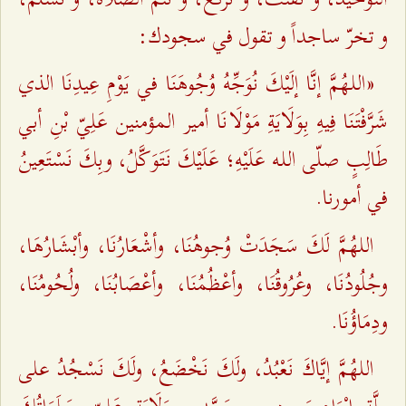
و تخرّ ساجداً و تقول في سجودك:
«اللـهُمَّ إنَّا إلَيْكَ نُوَجِّهُ وُجُوهَنَا في يَوْمِ عِيدِنَا الذي
شَرَّفْتَنَا فِيهِ بِوَلَايَةِ مَوْلَانَا أمير المؤمنين عَلِيّ بْنِ أبي
طَالِبٍ صلّى اللـه عَلَيْهِ؛ عَلَيْكَ نَتَوَكَّلُ، وبِكَ نَسْتَعِينُ
في أمورنا.
اللهُمَّ لَكَ سَجَدَتْ وُجوهُنَا، وأشْعَارُنَا، وأبْشَارُهَا،
وجُلُودُنَا، وعُرُوقُنَا، وأعْظُمُنَا، وأعْصَابُنَا، ولُحُومُنَا،
ودِمَاؤُنَا.
اللهُمَّ إيَّاكَ نَعْبُدُ، ولَكَ نَخْضَعُ، ولَكَ نَسْجُدُ على