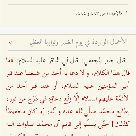
«الإقبال» ص ٤٩٣ و ٤٩٤.
الأعمال الواردة في يوم الغدير وثوابها العظيم
7
«ما
قال جابر الجعفي: قال لي الباقر عليه السلام:
قال هذا الكلام، و لا دعا به أحد من شيعتنا عند قبر
أمير المؤمنين عليه السلام، أو عند قبر أحد من
الأئمّة عليهم السلام إلّا وقّع دعاؤه في دَرَج من نور،
بطابع محمّد صلّي‌اللـه عليه و آله، [و كان محفوظاً
كذلك‌] حتّى يسلّم إلى قائم آل محمّد صلوات اللـه