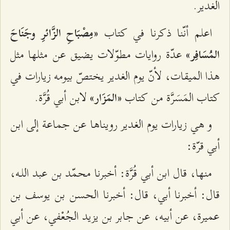
الغدير.
اعلم أنّنا ذكرنا في كتاب
«مِصْبَاحِ الزَّائرِ وجَنَاحَ
عدّة روايات مطوّلات يضيق عن مثلها مثل
المُسَافِر»
هذا الميقات، لأنّ يوم الغدير يختصّ بيومه زيارات في
كتاب المَسَرَّة من كتاب
لابن أبي قُرَّة.
«المَزَار»
و هي زيارات يوم الغدير رويناها عن جماعة إلى ابن
أبي قرّة:
منها، قال ابن أبي قُرَّة: أخبرنا محمّد بن عبد اللـه،
قال: أخبرنا أبي، قال: أخبرنا الحسن بن يوسف بن
عميرة، عن أبيه، عن جابر بن يزيد الجُعْفي، عن أبي