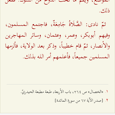
ذلك.
ثمّ نادى: الصَّلَاةُ جَامِعَةٌ، فاجتمع المسلمون،
وفيهم أبوبكر، وعمر، وعثمان، وسائر المهاجرين
والأنصار، ثمّ قام خطيباً، وذكر بعد الولاية، فألزمها
المسلمين جميعاً، فأعلمهم أمر اللـه بذلك.
«الخصال» ص ٢٦٤، باب الأربعة، طبعة مطبعة الحيدريّ.
[صدر الآية ٦۷ من سورة المائدة]