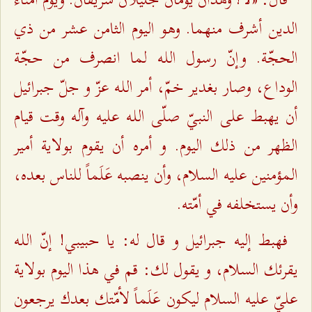
الدين أشرف منهما. وهو اليوم الثامن عشر من ذي
الحجّة. وإنّ رسول اللـه لما انصرف من حجّة
الوداع، وصار بغدير خمّ، أمر اللـه عزّ و جلّ جبرائيل
أن يهبط على النبيّ صلّى اللـه عليه وآله وقت قيام
الظهر من ذلك اليوم. و أمره أن يقوم بولاية أمير
المؤمنين عليه السلام، وأن ينصبه عَلَماً للناس بعده،
وأن يستخلفه في أمّته.
فهبط إليه جبرائيل و قال له: يا حبيبي! إنّ اللـه
يقرئك السلام، و يقول لك: قم في هذا اليوم بولاية
عليّ عليه السلام ليكون عَلَماً لأمّتك بعدك يرجعون