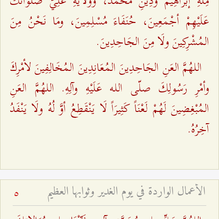
مِلَّةِ إبْرَاهِيمَ ودِينِ محَمَّد، ووَلَايَةِ عَلِيّ صَلَوَاتُكَ
عَلَيْهِمْ أجْمَعِينَ، حُنَفَاءَ مُسْلِمِينَ، ومَا نَحْنُ مِنَ
المُشْرِكِينَ ولَا مِنَ الجَاحِدِينَ.
اللهُمَّ العَنِ الجَاحِدِينَ المُعَانِدِينَ المُخَالِفِينَ لأمْرِكَ
وأمْرِ رَسُولِكَ صلّى اللـه عَلَيْهِ وآلِهِ. اللهُمَّ العَنِ
المُبْغِضِينَ لَهُمْ لَعْنَاً كَثِيرَاً لَا يَنْقَطِعُ أوَّ لُهُ ولَا يَنْفَدُ
آخِرُهُ.
الأعمال الواردة في يوم الغدير وثوابها العظيم
5