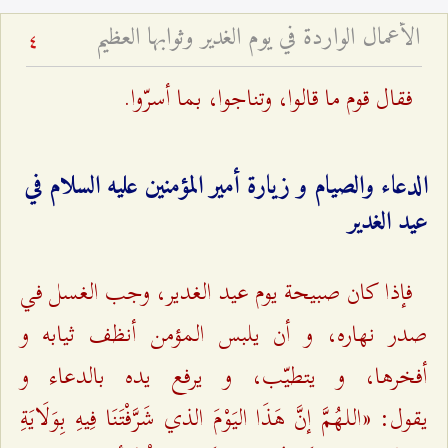
الأعمال الواردة في يوم الغدير وثوابها العظيم
4
فقال قوم ما قالوا، وتناجوا، بما أسرّوا.
الدعاء والصيام و زيارة أمير المؤمنين عليه ‌السلام في
عيد الغدير
فإذا كان صبيحة يوم عيد الغدير، وجب الغسل في
صدر نهاره، و أن يلبس المؤمن أنظف ثيابه و
أفخرها، و يتطيّب، و يرفع يده بالدعاء و
يقول: «اللـهُمَّ إنَّ هَذَا اليَوْمَ الذي شَرَّفْتَنَا فِيهِ بِوَلَايَةِ