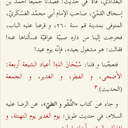
البغداديّ، قالا في حديث: قصدنا جميعاً أحمد بن
إسحاق القمّيّ، صاحب الإمام أبي محمّد العَسْكَريّ،
المتوفى بمدينة قم سنة ٢٦۰، و قرعنا عليه الباب،
فخرجت إلينا من داره صبيّة عراقيّة فسألناها عنه!
فقالت: هو مشغول بعيده، فإنّه يوم عيد!
سُبْحَانَ اللـهِ! أعياد الشيعة أربعة:
فتعجّبنا و قلنا:
الأضحى، و الفطر، و الغدير، و الجمعة
(الحديث).
٣
و جاء عن كتاب
، عن الرضا عليه
«النَّشْر و الطيّ»
يوم الغدير يوم التهنئة، و
السلام، في حديث طويل:
إذا لقي المؤمن أخاه يقول: