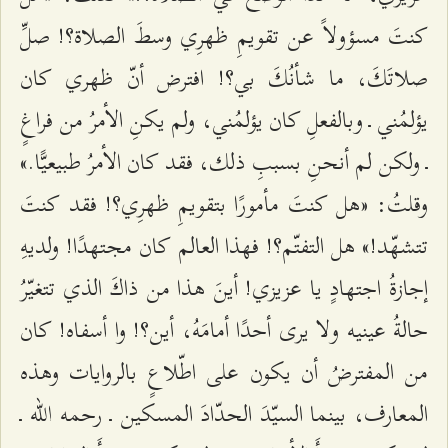
كنتَ مسؤولاً عن تقويمِ ظهرِي وسطَ الصلاة؟! صلِّ
صلاتَكَ، ما شأنُكَ بي؟! افترض أنّ ظهري كان
يؤلمُني ـ وبالفعلِ كان يؤلمُني، ولم يكنِ الأمرُ من فراغٍ
ـ ولكن لم أنحنِ بسببِ ذلك، فقد كان الأمرُ طبيعيًّا.»
وقلتُ: «هل كنتَ مأمورًا بتقويمِ ظهرِي؟! فقد كنتَ
تتشهّد!» هل التفتّم؟! فهذا العالم كان مجتهدًا! ولديهِ
إجازةُ اجتهادٍ يا عزيزي! أينَ هذا من ذاكَ الذي تتغيّرُ
حالةُ عينيه ولا يرى أحدًا أمامَهُ، أين؟! وا أسفاه! كان
من المفترضُ أن يكون على اطّلاعٍ بالروايات وهذه
المعارف، بينما السيّدَ الحدّادَ المسكين ـ رحمه الله ـ