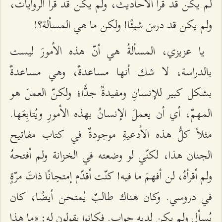
لم يكن قد قرأَ الأحاديث، ولم يكن قد قرأَ الروايات،
ولم يكن قد درسَ شيئًا! ولكن ما هي المسألة؟!
يا عزيزي، المسألةُ هي أنّ هذه الأمورَ ليست
بالدراسة، لا شك أنها مساعدةٌ، وهي مساعدةٌ
بشكل كبير للإنسانِ ومفيدةٌ جدًّا؛ ولكنّ العملَ هو
المهمّ، أي أن يعملَ الإنسانُ بهذه الأمورِ ويُتابِعَها.
مثلاً كلُّ هذه الأدعيةِ موجودةٌ في كتاب مفاتيح
الجنان هذا، لكنّي لو وضعته في الخزانة ولم أفتحهُ
ولم أقرأهُ، لن أفهمَ ما فيه! كنّت أقدّم إمتحِانًا ذاتَ مرّةٍ
في دروسي. وكان هناك طالبٌ يُمتحن أيضًا، كان
يُسأل ولم يكن لديهِ جواب. فكانوا يقولون له: «ما هذا