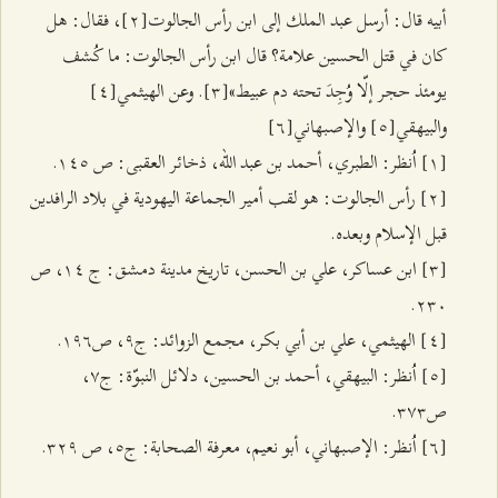
أبيه قال: أرسل عبد الملك إلى ابن رأس الجالوت[٢]، فقال: هل
كان في قتل الحسين علامة؟ قال ابن رأس الجالوت: ما كُشف
يومئذ حجر إلّا وُجِدَ تحته دم عبيط»[٣]. وعن الهيثمي[٤]
والبيهقي[٥] والإصبهاني[٦]
[۱] اُنظر: الطبري، أحمد بن عبد الله، ذخائر العقبى: ص ۱٤٥.
[٢] رأس الجالوت: هو لقب أمير الجماعة اليهودية في بلاد الرافدين
قبل الإسلام وبعده.
[٣] ابن عساكر، علي بن الحسن، تاريخ مدينة دمشق: ج ۱٤، ص
٢٣۰.
[٤] الهيثمي، علي بن أبي بكر، مجمع الزوائد: ج٩، ص۱٩٦.
[٥] اُنظر: البيهقي، أحمد بن الحسين، دلائل النبوّة: ج۷،
ص٣۷٣.
[٦] اُنظر: الإصبهاني، أبو نعيم، معرفة الصحابة: ج٥، ص ٣٢٩.