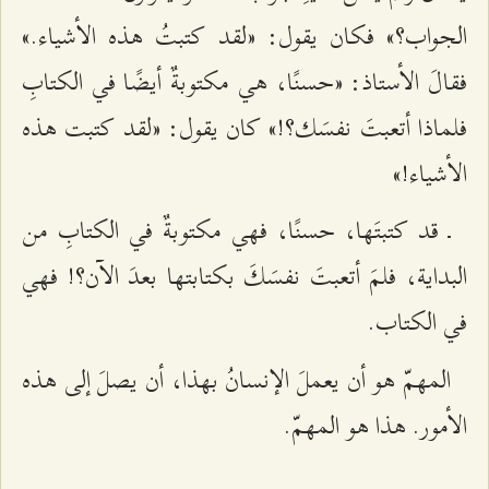
الجواب؟» فكان يقول: «لقد كتبتُ هذه الأشياء.»
فقالَ الأستاذ: «حسنًا، هي مكتوبةٌ أيضًا في الكتابِ
فلماذا أتعبتَ نفسَك؟!» كان يقول: «لقد كتبت هذه
الأشياء!»
ـ قد كتبتَها، حسنًا، فهي مكتوبةٌ في الكتابِ من
البداية، فلمَ أتعبتَ نفسَكَ بكتابتها بعدَ الآن؟! فهي
في الكتاب.
المهمّ هو أن يعملَ الإنسانُ بهذا، أن يصلَ إلى هذه
الأمور. هذا هو المهمّ.