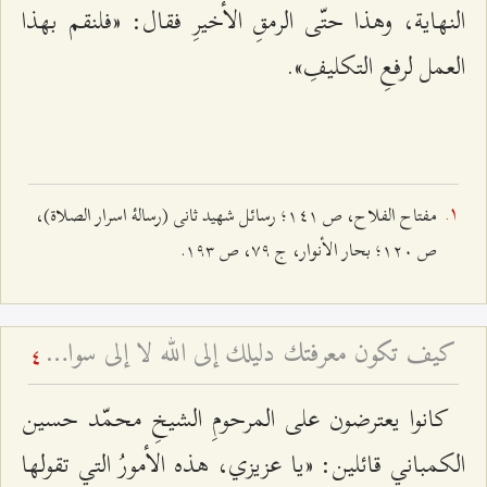
النهاية، وهذا حتّى الرمقِ الأخيرِ فقال: «فلنقم بهذا
العمل لرفعِ التكليفِ».
مفتاح الفلاح، ص ١٤١؛ رسائل شهید ثانی (رسالۀ اسرار الصلاة)،
ص ١٢٠؛ بحار الأنوار، ج ٧٩، ص ١٩٣.
كيف تكون معرفتك دليلك إلى الله لا إلى سواه؟ - ولاية إمام الزمان عليه السلام المطلقة
4
كانوا يعترضون على المرحومِ الشيخِ محمّد حسين
الكمباني قائلين: «يا عزيزي، هذه الأمورُ التي تقولها