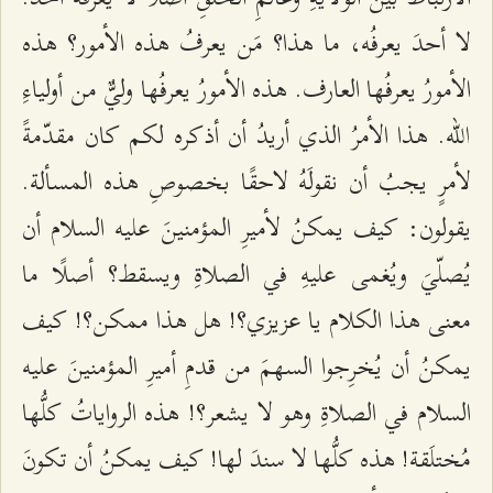
لا أحدَ يعرفُه، ما هذا؟ مَن يعرفُ هذه الأمور؟ هذه
الأمورُ يعرفُها العارف. هذه الأمورُ يعرفُها وليٌّ من أولياءِ
الله. هذا الأمرُ الذي أريدُ أن أذكره لكم كان مقدّمةً
لأمرٍ يجبُ أن نقولَهُ لاحقًا بخصوصِ هذه المسألة.
يقولون: كيف يمكنُ لأميرِ المؤمنينَ عليه السلام أن
يُصلّيَ ويُغمى عليهِ في الصلاةِ ويسقط؟ أصلًا ما
معنى هذا الكلام يا عزيزي؟! هل هذا ممكن؟! كيف
يمكنُ أن يُخرِجوا السهمَ من قدمِ أميرِ المؤمنينَ عليه
السلام في الصلاةِ وهو لا يشعر؟! هذه الرواياتُ كلُّها
مُختلَقة! هذه كلُّها لا سندَ لها! كيف يمكنُ أن تكونَ