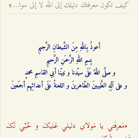
كيف تكون معرفتك دليلك إلى الله لا إلى سواه؟ - ولاية إمام الزمان عليه السلام المطلقة
2
أعوذُ بِاللهِ مِنَ الشَّیطانِ الرَّجیمِ
بِسمِ اللهِ الرَّحمَنِ الرَّحیمِ
و صلَّی اللهُ عَلَی سیّدنا و نبیّنا أبي ‌القاسمِ محمدٍ
و علی آلِهِ الطَّیبینَ الطّاهرینَ و اللعنةُ عَلَی أعدائِهِم أجمَعینَ
«مَعرفَتي یا مَولاي دليلي عَليکَ و حُبّي لَکَ