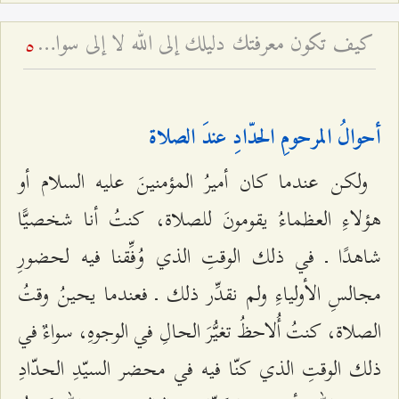
كيف تكون معرفتك دليلك إلى الله لا إلى سواه؟ - ولاية إمام الزمان عليه السلام المطلقة
5
أحوالُ المرحومِ الحدّادِ عندَ الصلاة
ولكن عندما كان أميرُ المؤمنينَ عليه السلام أو
هؤلاءِ العظماءُ يقومونَ للصلاة، كنتُ أنا شخصيًّا
شاهدًا ـ في ذلك الوقتِ الذي وُفِّقنا فيه لحضورِ
مجالسِ الأولياءِ ولم نقدِّر ذلك ـ فعندما يحينُ وقتُ
الصلاة، كنتُ أُلاحظُ تغيُّرَ الحالِ في الوجوهِ، سواءٌ في
ذلك الوقتِ الذي كنّا فيه في محضر السيّدِ الحدّادِ