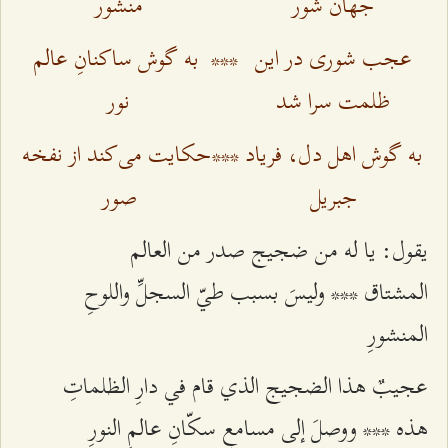
جهان شور
منشور
عجب شوری در این
***
به گوش ساکنانِ عالم
ظلمت سرا شد
نور
به گوش اهل دل، فریاد
***
حکایت می‌کند از نفخه
جبریل
صور
يقول: یا له من ضجيج صدر من العالم
المشتاق *** وليسَ بسبب طيّ السجلِّ واللوحِ
المنشورِ
عجيبٌ هذا الضجيج الذي قام في دارِ الظلماتِ
هذه *** ووصلَ إلى مسامعِ سكّانِ عالمِ النورِ