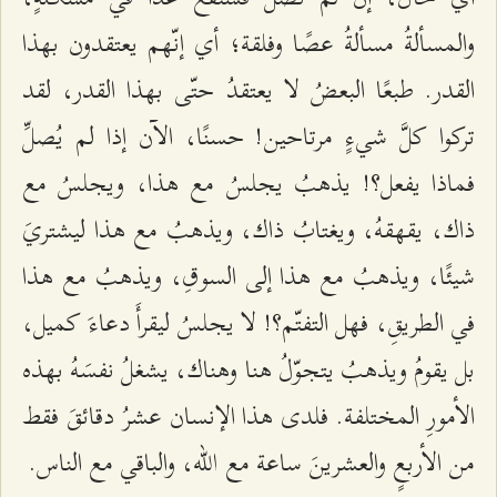
والمسألةُ مسألةُ عصًا وفلقة؛ أي إنّهم يعتقدون بهذا
القدر. طبعًا البعضُ لا يعتقدُ حتّى بهذا القدر، لقد
تركوا كلَّ شيءٍ مرتاحين! حسنًا، الآن إذا لم يُصلِّ
فماذا يفعل؟! يذهبُ يجلسُ مع هذا، ويجلسُ مع
ذاك، يقهقهُ، ويغتابُ ذاك، ويذهبُ مع هذا ليشتريَ
شيئًا، ويذهبُ مع هذا إلى السوقِ، ويذهبُ مع هذا
في الطريقِ، فهل التفتّم؟! لا يجلسُ ليقرأَ دعاءَ كميل،
بل يقومُ ويذهبُ يتجوّلُ هنا وهناك، يشغلُ نفسَهُ بهذه
الأمورِ المختلفة. فلدى هذا الإنسان عشرُ دقائقَ فقط
من الأربعٍ والعشرينَ ساعة مع الله، والباقي مع الناس.