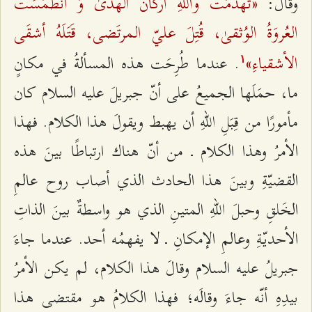
«تَهَدَّمَت واللهِ أرکانُ الهُدیٰ وَ انطَمَسَت
وقال:
العُروَةُ الوُثقیٰ، قُتِلَ عليّ المرتَضی، قَتَلَهُ أشقَی
الأشقیاءِ»
. عندما طُرِحَت هذه المسألةُ في مكانٍ
۱
ما، حمَلَها الجميعُ على أنّ جبريلَ عليه السلام كان
مأمورًا من قِبَلِ اللهِ أن يهبط ويقولَ هذا الكلام. فهذا
الأمرُ وهذا الكلام ـ من أنّ هناك ارتباطًا بينَ هذه
القضيّةِ وبينَ هذا الحادث الذي أصاب روح عالمِ
الخَلقِ وحبلَ اللهِ المتينِ الذي هو واسطةٌ بينَ الذاتِ
الأحديّةِ وعالمِ الإمكانِ ـ لا يفهمُه أحد. عندما جاءَ
جبريلُ عليه السلام وقالَ هذا الكلام، لم يكن الأمرُ
بيدِهِ أنّه جاءَ وقالَه؛ فهذا الكلامُ هو مقتضى هذا