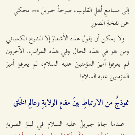
إلى مسامعِ أهلِ القلوب، صرخةُ جبريلَ *** تحكي
عن نفخةِ الصورِ
ولا يمكن أن يقول هذه الأشعارُ إلا الشيخ الكمباني
ومن هو في هذه الحالِ وفي هذه المراتبِ. الآخرون
لم يعرفوا أميرَ المؤمنينَ عليه السلام، لم يعرفوا أميرَ
المؤمنينَ عليه السلام!
نموذجٌ من الارتباطِ بينَ مقامِ الولايةِ وعالمِ الخَلق
عندما جاءَ جبريلُ عليه السلام في ليلةِ الضربةِ