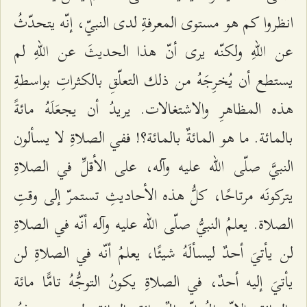
انظروا كم هو مستوى المعرفةِ لدى النبيّ، إنّه يتحدّثُ
عن اللهِ ولكنّه يرى أنّ هذا الحديثَ عن اللهِ لم
يستطع أن يُخرِجَهُ من ذلك التعلّقِ بالكثراتِ بواسطةِ
هذه المظاهرِ والاشتغالات. يريدُ أن يجعَلَهُ مائةً
بالمائة. ما هو المائةٌ بالمائة؟! ففي الصلاةِ لا يسألون
النبيَّ صلّى الله عليه وآله، على الأقلِّ في الصلاةِ
يتركونَه مرتاحًا، كلُّ هذه الأحاديثِ تستمرّ إلى وقتِ
الصلاة. يعلمُ النبيُّ صلّى الله عليه وآله أنّه في الصلاةِ
لن يأتيَ أحدٌ ليسألَهُ شيئًا، يعلمُ أنّه في الصلاةِ لن
يأتيَ إليه أحدٌ، في الصلاةِ يكونُ التوجُّهُ تامًّا مائة