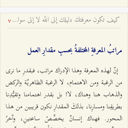
كيف تكون معرفتك دليلك إلى الله لا إلى سواه؟ - ولاية إمام الزمان عليه السلام المطلقة
7
مراتبُ المعرفةِ المختلفةُ بحسبِ مقدارِ العمل
إنّ لهذه المعرفة وهذا الإدراك مراتب، فبقدرِ ما نرى
من الرغبة ومن الاهتمام، لا الرغبة الظاهريّة والركض
والذهاب هنا وهناك، لا! بل بقدر اهتمامنا وتقيُّدِنا
بطريقِنا ومسارِنا، بذلكَ المقدارِ نكون قريبين من هذا
المحور. فهناك إنسانٌ يخصِّصُ ساعتينِ، وآخرُ