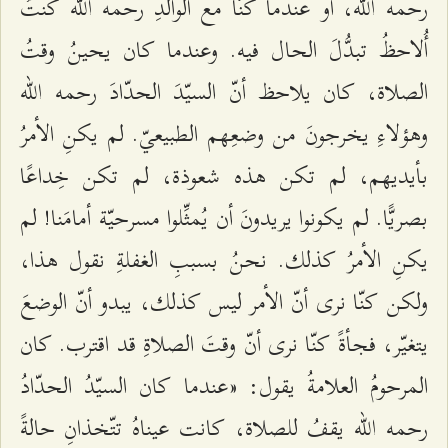
رحمه الله، أو عندما كنّا مع الوالدِ رحمه الله كنتُ
أُلاحظُ تبدُّلَ الحال فيه. وعندما كان يحينُ وقتُ
الصلاة، كان يلاحظ أنّ السيّدَ الحدّادَ رحمه الله
وهؤلاءِ يخرجونَ من وضعِهم الطبيعيّ. لم يكنِ الأمرُ
بأيديهم، لم تكن هذه شعوذة، لم تكن خِداعًا
بصريًّا. لم يكونوا يريدونَ أن يُمثِّلوا مسرحيّة أمامَنا! لم
يكنِ الأمرُ كذلك. نحنُ بسببِ الغفلةِ نقول هذا،
ولكن كنّا نرى أنّ الأمر ليس كذلك، يبدو أنّ الوضعَ
يتغيّر، فجأةً كنّا نرى أنّ وقتَ الصلاةِ قد اقترب. كان
المرحومُ العلامةُ يقول: «عندما كان السيّدُ الحدّادُ
رحمه الله يقفُ للصلاة، كانت عيناهُ تتّخذانِ حالةً