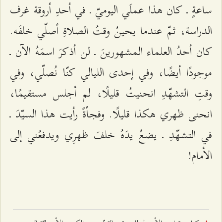
ساعةٍ ـ كان هذا عملَي اليوميّ ـ في أحدِ أروقة غرف
الدراسة، ثمّ عندما يحينُ وقتُ الصلاةِ أصلّي خلفَه.
كان أحدُ العلماء المشهورينَ ـ لن أذكرَ اسمَهُ الآن ـ
موجودًا أيضًا، وفي إحدى الليالي كنّا نُصلّي، وفي
وقتِ التشهّدِ انحنيتُ قليلًا، لم أجلس مستقيمًا،
انحنى ظهري هكذا قليلًا. وفجأةً رأيت هذا السيّدَ ـ
في التشهّدِ ـ يضعُ يدَهُ خلفَ ظهرِي ويدفعُني إلى
الأمام!