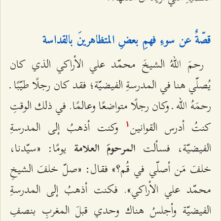
قصّةٌ عن سوءِ فهمِ بعضِ المتظاهرينَ بالقداسة
رحمَ اللهُ الشيخَ محمّد علي الأراكي الذي كان
يُصلّي هنا في المدرسةِ الفيضيّة؛ فقد كان رجلًا طيّبًا ـ
رحمَهُ الله ـ وكان رجلًا متواضعًا وعالمًا. في ذلك الوقتِ
كنتُ أدرس القوانين
وكنت أذهبُ إلى المدرسةِ
۱
الفيضيّة، فسألت
يومًا: «سيّدنا،
المرحومَ العلامة
خلفَ مَن أصلّي في قُم؟» فقال: «صلّ خلفَ الشيخِ
محمّد علي الأراكي». فكنت أذهبُ إلى المدرسةِ
الفيضيّة وأجلسُ هناك وحدي قبلَ المغربِ بنصفِ