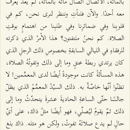
بالمائة، الاتّصالُ اتّصالٌ مائة بالمائة، لم يعد يعرفُ
معه أحدًا. والآن فلنأتِ وننظر لنرى نحن، كم في
قلوبِنا وفي ضمائرِنا وفي طلبِنا من اهتمامٍ بوقتِ
الصلاة. كم نحنُ ملتفتون؟ هذا الأمرُ الذي ذكرته
للرفقاءِ في الليالي السابقةِ بخصوصِ ذلك الرجلِ الذي
كان يرتدي ربطةَ عنقٍ وما إلى ذلك وتفوتُهُ الصلاة،
هذه المسألةُ كانت موجودةً أيضًا لدى المعمَّمين! لا
تظنّوا أنّها خاصّةٌ به. ذلك السيّدُ المعمَّمُ الذي يظلّ
جالسًا حتّى الساعةِ الحاديةَ عشرةَ يتحدّثُ وما إلى
ذلك ثمّ يقومُ ليُصلّي، فهو أيضًا مثلُ ذاك، على أيّ
حالٍ لم يدع صلاتَهُ تفوتُ، ولكن هو مثله. ذاك بلغ