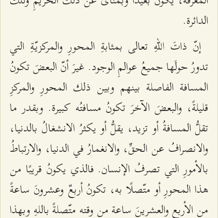
المعرفة، يكونُ بعيدًا وبمنأى عن ذلك الحريمِ وتلك
الدائرة.
إنّ ذاتَ اللهِ تعالى بمثابةِ المحورِ والمركزيّةِ التي
تدورُ حولَها جميعُ عوالمِ الوجود. غيرَ أنّ البعضَ تكونُ
المسافة الفاصلة بينهم وبين ذلك المحورِ والمركزِ
قليلةً، والبعضَ الآخرَ تكونُ مسافتُه كبيرة. وبقدر ما
تقلُّ المسافةُ أو تزيد، يقلُّ أو يكثرُ الانشغالُ بالدنيا،
والانصرافُ عن الحقِّ، والانغمارُ في الدنيا، والارتباطُ
بالأمورِ التي تصرفُ الإنسان. فالذي يكونُ قريبًا من
هذا المحورِ أو متّصلًا به، تكونُ أربعٌ وعشرونَ ساعةً
من الأربعٍ والعشرينَ ساعة من وقته متّصلةً باللهِ وبهذا