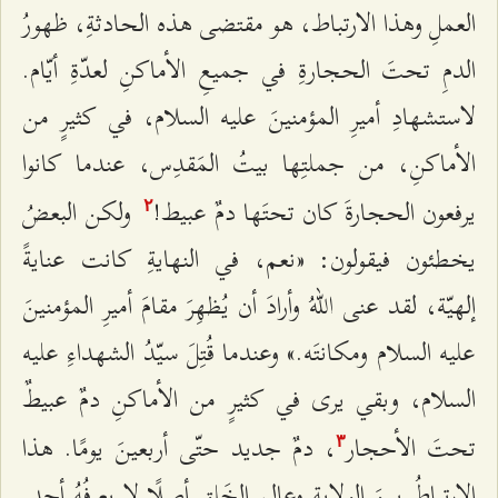
العملِ وهذا الارتباط، هو مقتضى هذه الحادثةِ، ظهورُ
الدمِ تحتَ الحجارةِ في جميعِ الأماكنِ لعدّةِ أيّام.
لاستشهادِ أميرِ المؤمنينَ عليه السلام، في كثيرٍ من
الأماكنِ، من جملتِها بيتُ المَقدِس، عندما كانوا
يرفعون الحجارةَ كان تحتَها دمٌ عبيط!
ولكن البعضُ
٢
يخطئون فيقولون: «نعم، في النهايةِ كانت عنايةً
إلهيّة، لقد عنى اللهُ وأرادَ أن يُظهِرَ مقامَ أميرِ المؤمنينَ
عليه السلام ومكانتَه.» وعندما قُتِلَ سيّدُ الشهداءِ عليه
السلام، وبقي يرى في كثيرٍ من الأماكنِ دمٌ عبيطٌ
تحتَ الأحجار
، دمٌ جديد حتّى أربعينَ يومًا. هذا
٣
الارتباطُ بينَ الولايةِ وعالمِ الخَلقِ أصلًا لا يعرفُهُ أحد.