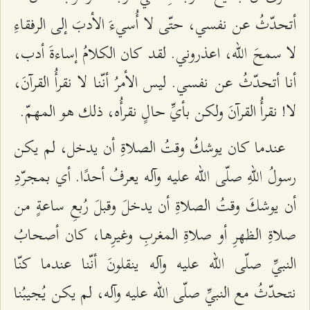
أتحدّثُ عن نفسي، حتّى لا أُسيءَ الأدبَ إلى الرفقاءِ
لا سمحَ الله، اعذروني. لقد كان الكلامُ إساءةَ أدب،
أنا أتحدّثُ عن نفسي. ليس الأمرُ أنّنا لا نقرأُ القرآنَ،
لا! نقرأُ القرآنَ ولكن بأيِّ حالٍ نقرأُه، ذلك هو المهمّ.
عندما كان يوشكُ وقتُ الصلاةِ أن يدخل، لم يكن
رسولُ اللهِ صلّى الله عليه وآله يعرفُ أحدًا. أي بمجرّدِ
أن يوشكَ وقتُ الصلاةِ أن يدخلَ وقبلَ رُبعِ ساعةٍ من
صلاةِ الظهرِ أو صلاةِ المغربِ وغيرِها، كان أصحابُ
النبيِّ صلّى الله عليه وآله ينقلونَ أنّنا عندما كنّا
نتحدّثُ مع النبيِّ صلّى الله عليه وآله، لم يكن يُجيبُنا