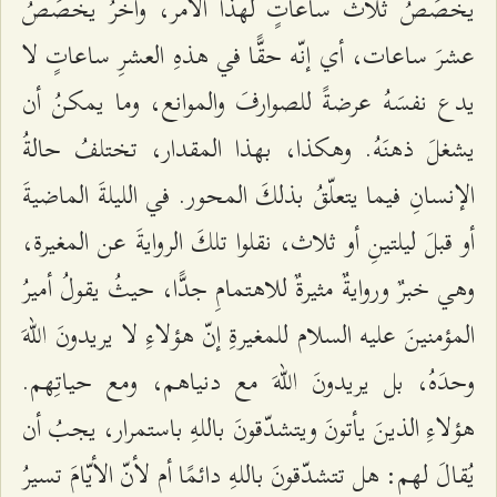
يخصِّصُ ثلاثَ ساعاتٍ لهذا الأمر، وآخرُ يخصِّصُ
عشرَ ساعات، أي إنّه حقًّا في هذهِ العشرِ ساعاتٍ لا
يدع نفسَهُ عرضةً للصوارفَ والموانع، وما يمكنُ أن
يشغلَ ذهنَهُ. وهكذا، بهذا المقدار، تختلفُ حالةُ
الإنسانِ فيما يتعلّقُ بذلكَ المحور. في الليلةَ الماضيةَ
أو قبلَ ليلتينِ أو ثلاث، نقلوا تلكَ الروايةَ عن المغيرة،
وهي خبرٌ وروايةٌ مثيرةٌ للاهتمامِ جدًّا، حيثُ يقولُ أميرُ
المؤمنينَ عليه السلام للمغيرةِ إنّ هؤلاءِ لا يريدونَ اللهَ
وحدَهُ، بل يريدونَ اللهَ مع دنياهم، ومع حياتِهم.
هؤلاءِ الذينَ يأتونَ ويتشدّقونَ باللهِ باستمرار، يجبُ أن
يُقالَ لهم: هل تتشدّقونَ باللهِ دائمًا أم لأنّ الأيّامَ تسيرُ