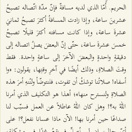
الحريم. أمّا الذي لديه مسافةٌ فإنّ مدّة اتّصاله تصبحُ
عشرينَ ساعة، وإذا زادت المسافةُ أكثرَ تصبحُ ثمانيَ
عشرةَ ساعة، وإذا كانت مسافته أكثرَ قليلًا تصبحُ
خمسَ عشرةَ ساعة، حتّى إنّ البعضَ يصلُ اتصاله إلى
دقيقةٍ واحدةٍ والبعضَ الآخرَ إلى ساعةٍ واحدة. فقط
وقتَ الصلاةِ، وذلك أيضًا في آخرِ وقتِها، يقولون: «وا
أسفاه! صلاتُنا توشكُ أن تفوت، فلنتوضّأ ولنُنهِ أمرَ هذه
الصلاةِ ولنسترح منها»؛ أهذا هو التكليف الذي أمرنا
اللهُ به؟! وهل كان اللهُ عاطلاً عن العمل فسبّب لنا
صداعًا حين أمرنا بها! الآن ماذا عسانا نفعل؟! على
أيّ حال، إن لم نُصلِّ فسنقعُ غدًا في مشكلةٍ،