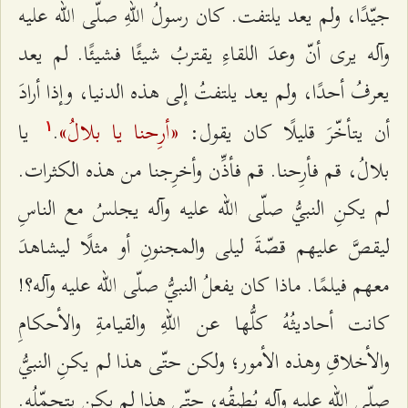
جيّدًا، ولم يعد يلتفت. كان رسولُ اللهِ صلّى الله عليه
وآله يرى أنّ وعدَ اللقاءِ يقتربُ شيئًا فشيئًا. لم يعد
يعرفُ أحدًا، ولم يعد يلتفتُ إلى هذه الدنيا، وإذا أرادَ
«أرِحنا يا بلالُ»
أن يتأخّرَ قليلًا كان يقول:
.
يا
۱
بلالُ، قم فأرِحنا. قم فأذِّن وأخرِجنا من هذه الكثرات.
لم يكنِ النبيُّ صلّى الله عليه وآله يجلسُ مع الناسِ
ليقصَّ عليهم قصّةَ ليلى والمجنونِ أو مثلًا ليشاهدَ
معهم فيلمًا. ماذا كان يفعلُ النبيُّ صلّى الله عليه وآله؟!
كانت أحاديثُهُ كلُّها عن اللهِ والقيامةِ والأحكامِ
والأخلاقِ وهذه الأمور؛ ولكن حتّى هذا لم يكنِ النبيُّ
صلّى الله عليه وآله يُطيقُه، حتّى هذا لم يكن يتحمّلُه.