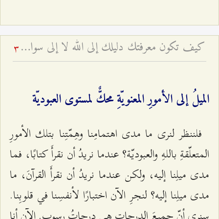
كيف تكون معرفتك دليلك إلى الله لا إلى سواه؟ - ولاية إمام الزمان عليه السلام المطلقة
3
الميلُ إلى الأمورِ المعنويّةِ محكٌّ لمستوى العبوديّة
فلننظر لنرى ما مدى اهتمامِنا وهِمّتِنا بتلك الأمورِ
المتعلّقةِ باللهِ والعبوديّة؟ عندما نريدُ أن نقرأَ كتابًا، فما
مدى ميلِنا إليه، ولكن عندما نريدُ أن نقرأَ القرآنَ، ما
مدى ميلِنا إليه؟ لنجرِ الآن اختبارًا لأنفسِنا في قلوبِنا.
سنرى أنّ جميعَ الدرجاتِ هي درجاتُ رسوب. الآن أنا