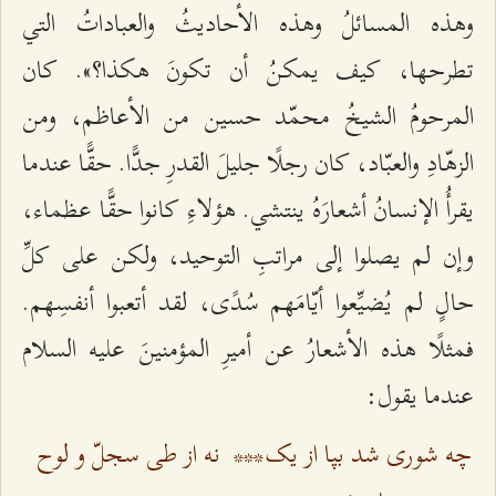
وهذه المسائلُ وهذه الأحاديثُ والعباداتُ التي
تطرحها، كيف يمكنُ أن تكونَ هكذا؟». كان
المرحومُ الشيخُ محمّد حسين من الأعاظم، ومن
الزهّادِ والعبّاد، كان رجلًا جليلَ القدرِ جدًّا. حقًّا عندما
يقرأُ الإنسانُ أشعارَهُ ينتشي. هؤلاءِ كانوا حقًّا عظماء،
وإن لم يصلوا إلى مراتبِ التوحيد، ولكن على كلِّ
حالٍ لم يُضيِّعوا أيّامَهم سُدًى، لقد أتعبوا أنفسِهم.
فمثلًا هذه الأشعارُ عن أميرِ المؤمنينَ عليه السلام
عندما يقول:
چه شوری شد بپا از یک
***
نه از طی سجلّ و لوح