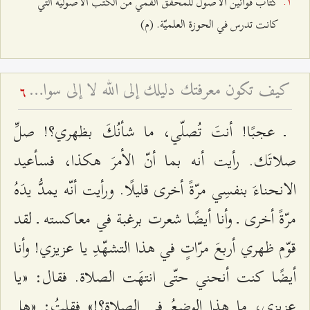
كتاب قوانين الأصول للمحقق القمّي من الكتب الأصوليّة التي
كانت تدرس في الحوزة العلميّة. (م)
كيف تكون معرفتك دليلك إلى الله لا إلى سواه؟ - ولاية إمام الزمان عليه السلام المطلقة
6
ـ عجبًا! أنتَ تُصلّي، ما شأنُكَ بظهري؟! صلِّ
صلاتَك. رأيت أنه بما أنّ الأمرَ هكذا، فسأعيد
الانحناءَ بنفسِي مرّةً أخرى قليلًا. ورأيت أنّه يمدُّ يدَهُ
مرّةً أخرى ـ وأنا أيضًا شعرت برغبة في معاكسته ـ لقد
قوّم ظهري أربعَ مرّاتٍ في هذا التشهّدِ يا عزيزي! وأنا
أيضًا كنت أنحني حتّى انتهَت الصلاة. فقال: «يا
عزيزي، ما هذا الوضعُ في الصلاة؟!» فقلتُ: «هل