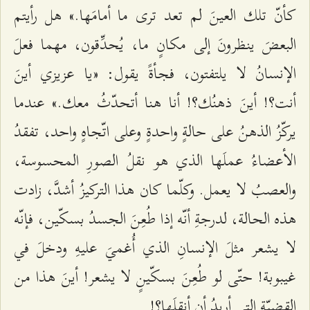
كأنّ تلك العينَ لم تعد ترى ما أمامَها.» هل رأيتم
البعضَ ينظرونَ إلى مكانٍ ما، يُحدِّقون، مهما فعلَ
الإنسانُ لا يلتفتون، فجأةً يقول: «يا عزيزي أينَ
أنت؟! أينَ ذهنُك؟! أنا هنا أتحدّثُ معك.» عندما
يركّزُ الذهنُ على حالةٍ واحدةٍ وعلى اتّجاهٍ واحد، تفقدُ
الأعضاءُ عملَها الذي هو نقلُ الصورِ المحسوسة،
والعصبُ لا يعمل. وكلّما كان هذا التركيزُ أشدَّ، زادت
هذه الحالة، لدرجةِ أنّه إذا طُعِنَ الجسدُ بسكّين، فإنّه
لا يشعر مثلَ الإنسانِ الذي أُغميَ عليهِ ودخلَ في
غيبوبة! حتّى لو طُعِنَ بسكّينٍ لا يشعر! أينَ هذا من
القضيّةِ التي أريدُ أن أنقلَها؟!