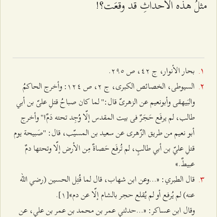
مثلُ هذه الأحداثِ قد وقعَت؟!
بحار الأنوار، ج ٤٢، ص ٢٩٥.
السيوطى، الخصائص الكبرى، ج ٢، ص ۱٢٤: وأخرج الحاكمُ
والبَيهقى وأبونعيم عن الزهرىّ قال:" لما كان صباحُ قتلِ علىّ بن أبي
‌طالب، لم‌ يرفَع حَجَرٌ فى بيت المقدس إلّا وُجِد تحته دَمٌ!" وأخرج
أبو نعيم من طريق الزّهرى عن سعيد بن المسيّب، قال: "صَبيحة يوم
قتلِ عليّ بن أبي ‌طالبٍ، لم‌ تُرفَع حَصاةٌ مِن الأرض إلّا وتحتها دمٌ
عبيطٌ.»
قال الطبري: «...وعن ابن شهاب، قال لما قُتِل الحسين (رضي الله
عنه) لم يُرفع أو لم يُقلع حجر بالشام إلّا عن دم»[۱].
وقال ابن عساكر: «...حدثني عمر بن محمد بن عمر بن علي، عن