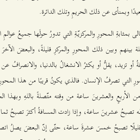
عيدًا وبمنأى عن ذلك الحريمِ وتلك الدائرة.
عالى بمثابةِ المحورِ والمركزيّةِ التي تدورُ حولَها جميعُ عوالمِ ا
 بينهم وبين ذلك المحورِ والمركزِ قليلةً، والبعضَ الآخرَ 
ُ أو تزيد، يقلُّ أو يكثرُ الانشغالُ بالدنيا، والانصرافُ عن 
أمورِ التي تصرفُ الإنسان. فالذي يكونُ قريبًا من هذا المحورِ
ن الأربعٍ والعشرينَ ساعة من وقته متّصلةً باللهِ وبهذا ال
اله تصبحُ عشرينَ ساعة، وإذا زادت المسافةُ أكثرَ تصبحُ ثما
يلًا تصبحُ خمسَ عشرةَ ساعة، حتّى إنّ البعضَ يصلُ اتصال