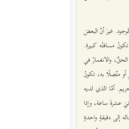
لوجود. غيرَ أنّ البعضَ
تكونُ مسافتُه كبيرة.
الحقِّ، والانغمارُ في
 أو متّصلًا به، تكونُ
حريم. أمّا الذي لديه
نيَ عشرةَ ساعة، وإذا
ه إلى دقيقةٍ واحدةٍ