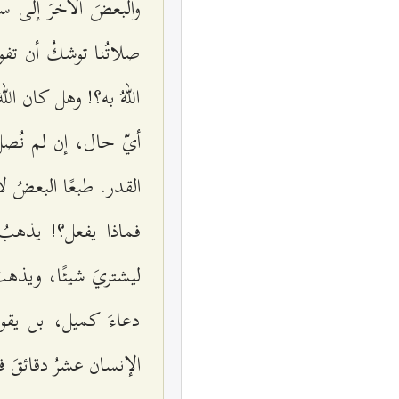
والبعضَ الآخرَ إلى س
صلاتُنا توشكُ أن تفوت
اللهُ به؟! وهل كان ال
أيّ حال، إن لم نُصلّ
القدر. طبعًا البعضُ ل
فماذا يفعل؟! يذهب
ليشتريَ شيئًا، ويذهب
دعاءَ كميل، بل يقوم
الإنسان عشرُ دقائقَ ف