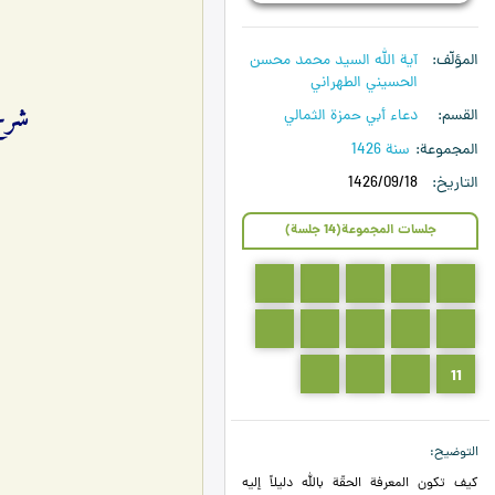
المؤلّف
آية الله السيد محمد محسن
الحسيني الطهراني
شرح دعا
القسم
دعاء أبي حمزة الثمالي
المجموعة
سنة 1426
التاريخ
1426/09/18
جلسات المجموعة(14 جلسة)
5
4
3
2
1
10
9
8
7
6
14
13
12
11
التوضيح
كيف تكون المعرفة الحقّة بالله دليلاً إليه