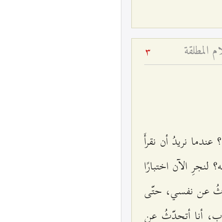
م المطلقة
3
؟ عندما نريدُ أن نقرأَ
؟ لنجرِ الآن اختبارًا
دّثُ عن نفسي، حتّى
أدب، أنا أتحدّثُ عن