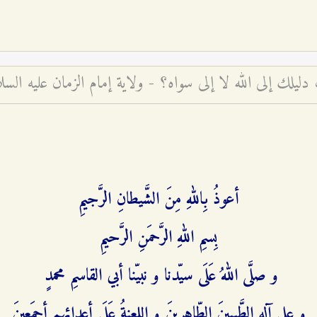
لك إلى الله لا إلى سواه؟ - ولاية إمام الزمان عليه السلا
أعوذُ بِاللهِ مِنَ الشَّیطانِ الرَّجیمِ
بِسمِ اللهِ الرَّحمَنِ الرَّحیمِ
و صلَّی اللهُ عَلَی سیّدنا و نبیّنا أبي ‌القاسمِ محمدٍ
و علی آلِهِ الطَّیبینَ الطّاهرینَ و اللعنةُ عَلَی أعدائِهِم أجمَعینَ