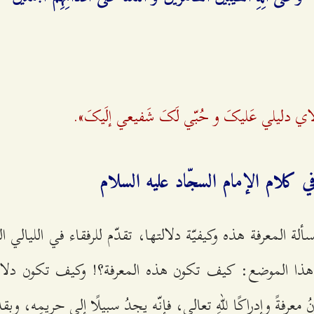
ولاي دليلي عَليکَ و حُبّي لَکَ شَفيعي إلَيکَ».
 في كلام الإمام السجّاد عليه السلام
ألة المعرفة هذه وكيفيّة دلالتها، تقدّم للرفقاء في الليالي 
ذا الموضع: كيف تكون هذه المعرفة؟! وكيف تكون دلالتُها
 معرفةً وإدراكًا للّهِ تعالى، فإنّه يجدُ سبيلًا إلى حريمِه، وبق