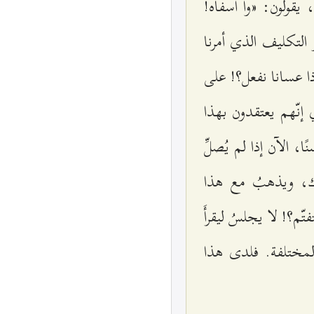
 يقولون: «وا أسفاه!
و التكليف الذي أمرنا
اذا عسانا نفعل؟! على
 إنّهم يعتقدون بهذا
، الآن إذا لم يُصلِّ
ك، ويذهبُ مع هذا
م؟! لا يجلسُ ليقرأَ
المختلفة. فلدى هذا