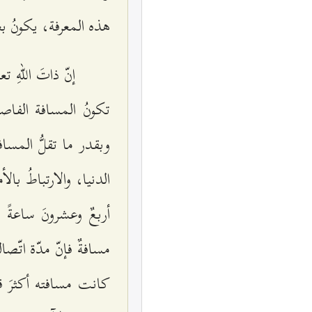
هذه المعرفة، يكونُ ب
إنّ ذاتَ اللهِ ت
تكونُ المسافة الفاصلة
وبقدر ما تقلُّ المسافة
الدنيا، والارتباطُ بال
أربعٌ وعشرونَ ساعةً م
مسافةٌ فإنّ مدّة اتّص
كانت مسافته أكثرَ قل