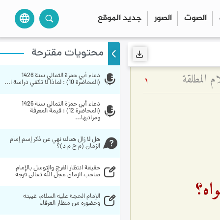
الصوت
الصور
جديد الموقع
language
محتويات مقترحة
م المطلقة
دعاء أبي حمزة الثمالي سنة 1426 
1
(المحاضرة 10) : لماذا لا تكفي دراسة ا...
دعاء أبي حمزة الثمالي سنة 1426 
(المحاضرة 12) : قيمة المعرفة 
ومراتبها...
هل لا زال هناك نهي عن ذكر إسم إمام 
الزمان (م ح م د)؟
حقيقة انتظار الفرج والتوسل بالإمام 
صاحب الزمان عجل الله تعالى فرجه
اه؟
الإمام الحجة عليه السلام، غيبته 
وحضوره من منظار العرفاء