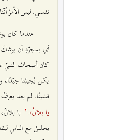
نفسي. ليس الأمرُ أنّنا ل
عندما كان يوشك
أي بمجرّدِ أن يوشكَ و
كان أصحابُ النبيِّ صلّ
يكن يُجيبُنا جيّدًا، و
فشيئًا. لم يعد يعرفُ أ
يا بلالُ»
.
يا بلالُ، 
۱
يجلسُ مع الناسِ ليقصَّ