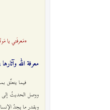
«مَعرفَتي یا مَ
معرفة الله وآثارها
فيما يتعلّق بمس
ووصل الحديثُ إلى ه
وبقدر ما يجدُ الإنسانُ