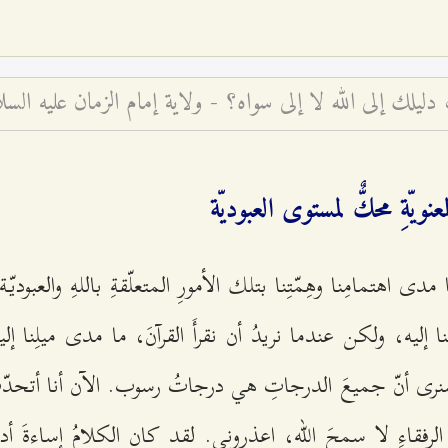
لك إلى الله لا إلى سواه؟ - ولاية إمام الزمان عليه السلا
معنويّةِ محكٌّ لمستوى العبوديّة
دى اهتمامِنا وهِمّتِنا بتلك الأمورِ المتعلّقةِ باللهِ والعبوديّة
 إليه، ولكن عندما نريدُ أن نقرأَ القرآنَ، ما مدى ميلِنا إليه
. سنرى أنّ جميعَ الدرجاتِ هي درجاتُ رسوب. الآن أنا أتح
 الرفقاءِ لا سمحَ الله، اعذروني. لقد كان الكلامُ إساءةَ 