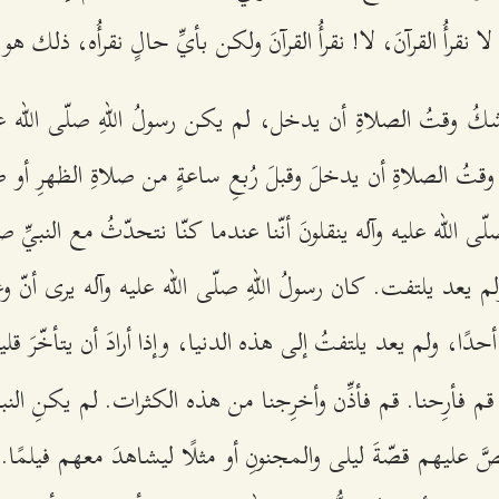
ا نقرأُ القرآنَ، لا! نقرأُ القرآنَ ولكن بأيِّ حالٍ نقرأُه، ذلك هو
ُ وقتُ الصلاةِ أن يدخل، لم يكن رسولُ اللهِ صلّى الله علي
قتُ الصلاةِ أن يدخلَ وقبلَ رُبعِ ساعةٍ من صلاةِ الظهرِ أو صل
ى الله عليه وآله ينقلونَ أنّنا عندما كنّا نتحدّثُ مع النبيِّ صل
لم يعد يلتفت. كان رسولُ اللهِ صلّى الله عليه وآله يرى أنّ وعدَ
حدًا، ولم يعد يلتفتُ إلى هذه الدنيا، وإذا أرادَ أن يتأخّرَ ق
قم فأرِحنا. قم فأذِّن وأخرِجنا من هذه الكثرات. لم يكنِ النبيّ
 عليهم قصّةَ ليلى والمجنونِ أو مثلًا ليشاهدَ معهم فيلمًا. م