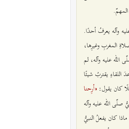
 المهمّ.
ه وآله يعرفُ أحدًا.
اةِ المغربِ وغيرِها،
ّى الله عليه وآله، لم
 اللقاءِ يقتربُ شيئًا
«أرِحنا
ليلًا كان يقول:
ُ صلّى الله عليه وآله
اذا كان يفعلُ النبيُّ