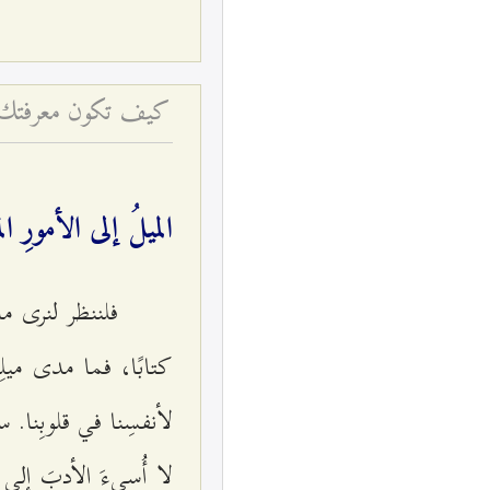
كيف تكون معرفتك دلي
الميلُ إلى الأمورِ ال
فلننظر لنرى ما م
كتابًا، فما مدى ميلِنا
لأنفسِنا في قلوبِنا
لا أُسيءَ الأدبَ إلى