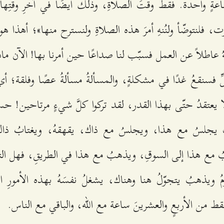
اعةٍ واحدة. فقط وقتَ الصلاةِ، وذلك أيضًا في آخرِ وقتِها،
، فلنتوضّأ ولنُنهِ أمرَ هذه الصلاةِ ولنسترح منها»؛ أهذا ه
لهُ عاطلاً عن العمل فسبّب لنا صداعًا حين أمرنا بها! الآن م
ِ فسنقعُ غدًا في مشكلةٍ، والمسألةُ مسألةُ عصًا وفلقة؛ أي
ا يعتقدُ حتّى بهذا القدر، لقد تركوا كلَّ شيءٍ مرتاحين! حسنًا
ُ يجلسُ مع هذا، ويجلسُ مع ذاك، يقهقهُ، ويغتابُ ذا
ُ مع هذا إلى السوقِ، ويذهبُ مع هذا في الطريقِ، فهل التفتّ
ُ ويذهبُ يتجوّلُ هنا وهناك، يشغلُ نفسَهُ بهذه الأمورِ 
قط من الأربعٍ والعشرينَ ساعة مع الله، والباقي مع الناس.