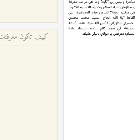
مباشرة وليس إلى آثاره؟ وما هي مراتب معرفة
إمام الزمان عليه السلام وحدود التسليم له؟ وما
هي مرتب الجنّة؟ تتناول هذه المحاضرة، التي
ألقاها آية الله الحاج السيد محمد محسن
الحسيني الطهراني قدّس اللّه سرّه، هذه الأسئلة
العميقة في ضوء كلام الإمام السجاد عليه
كيف تكون معرفتك دلي
السلام: معرفتي يا مولاي دليلي عليك.