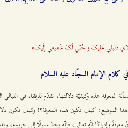
ولاي دليلي عَليکَ و حُبّي لَکَ شَفيعي إلَيکَ».
 في كلام الإمام السجّاد عليه السلام
ألة المعرفة هذه وكيفيّة دلالتها، تقدّم للرفقاء في الليالي 
ذا الموضع: كيف تكون هذه المعرفة؟! وكيف تكون دلالتُها
 معرفةً وإدراكًا للّهِ تعالى، فإنّه يجدُ سبيلًا إلى حريمِه، وبق