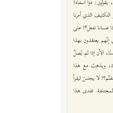
 يقولون: «وا أسفاه!
و التكليف الذي أمرنا
اذا عسانا نفعل؟! على
 إنّهم يعتقدون بهذا
، الآن إذا لم يُصلِّ
ك، ويذهبُ مع هذا
م؟! لا يجلسُ ليقرأَ
المختلفة. فلدى هذا