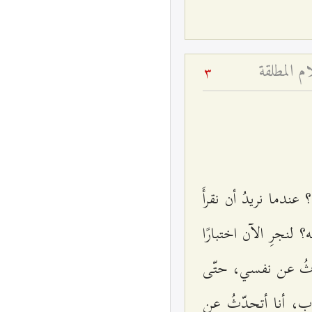
م المطلقة
3
؟ عندما نريدُ أن نقرأَ
؟ لنجرِ الآن اختبارًا
دّثُ عن نفسي، حتّى
أدب، أنا أتحدّثُ عن