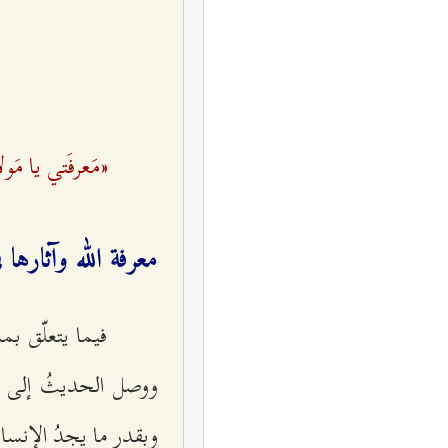
«مَعرفَتي یا مَ
معرفة الله وآثارها
فيما يتعلّق بمس
ووصل الحديثُ إلى ه
وبقدر ما يجدُ الإنسانُ