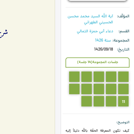
المؤلّف
آية الله السيد محمد محسن
الحسيني الطهراني
شرح دعا
القسم
دعاء أبي حمزة الثمالي
المجموعة
سنة 1426
التاريخ
1426/09/18
جلسات المجموعة(14 جلسة)
5
4
3
2
1
10
9
8
7
6
14
13
12
11
التوضيح
كيف تكون المعرفة الحقّة بالله دليلاً إليه