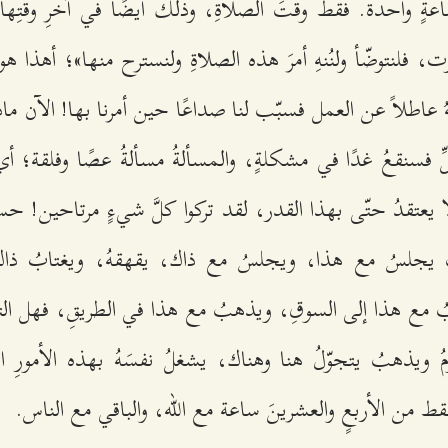
اعةٍ واحدة. فقط وقتَ الصلاةِ، وذلك أيضًا في آخرِ وقتِها،
، فلنتوضّأ ولنُنهِ أمرَ هذه الصلاةِ ولنسترح منها»؛ أهذا ه
لهُ عاطلاً عن العمل فسبّب لنا صداعًا حين أمرنا بها! الآن م
ِ فسنقعُ غدًا في مشكلةٍ، والمسألةُ مسألةُ عصًا وفلقة؛ أي
ا يعتقدُ حتّى بهذا القدر، لقد تركوا كلَّ شيءٍ مرتاحين! حسنًا
ُ يجلسُ مع هذا، ويجلسُ مع ذاك، يقهقهُ، ويغتابُ ذا
ُ مع هذا إلى السوقِ، ويذهبُ مع هذا في الطريقِ، فهل التفتّ
ُ ويذهبُ يتجوّلُ هنا وهناك، يشغلُ نفسَهُ بهذه الأمورِ 
قط من الأربعٍ والعشرينَ ساعة مع الله، والباقي مع الناس.