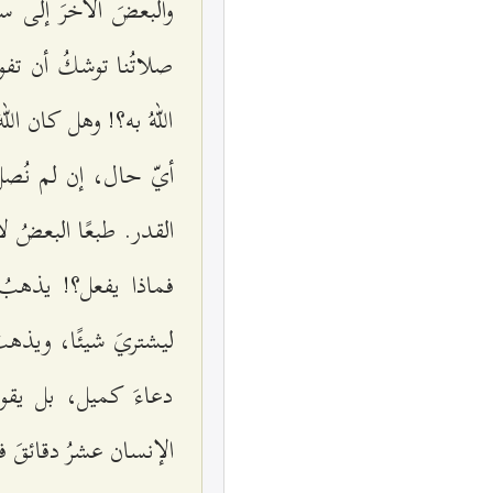
والبعضَ الآخرَ إلى س
صلاتُنا توشكُ أن تفوت
اللهُ به؟! وهل كان ال
أيّ حال، إن لم نُصلّ
القدر. طبعًا البعضُ ل
فماذا يفعل؟! يذهب
ليشتريَ شيئًا، ويذهب
دعاءَ كميل، بل يقوم
الإنسان عشرُ دقائقَ ف