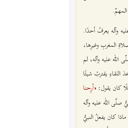
 المهمّ.
ه وآله يعرفُ أحدًا.
اةِ المغربِ وغيرِها،
ّى الله عليه وآله، لم
 اللقاءِ يقتربُ شيئًا
«أرِحنا
ليلًا كان يقول:
ُ صلّى الله عليه وآله
اذا كان يفعلُ النبيُّ