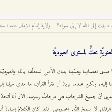
لك إلى الله لا إلى سواه؟ - ولاية إمام الزمان عليه السلا
معنويّةِ محكٌّ لمستوى العبوديّة
دى اهتمامِنا وهِمّتِنا بتلك الأمورِ المتعلّقةِ باللهِ والعبوديّة
 إليه، ولكن عندما نريدُ أن نقرأَ القرآنَ، ما مدى ميلِنا إليه
. سنرى أنّ جميعَ الدرجاتِ هي درجاتُ رسوب. الآن أنا أتح
 الرفقاءِ لا سمحَ الله، اعذروني. لقد كان الكلامُ إساءةَ 