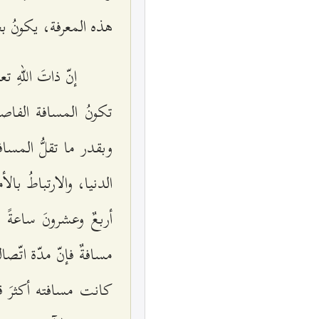
هذه المعرفة، يكونُ ب
إنّ ذاتَ اللهِ ت
تكونُ المسافة الفاصلة
وبقدر ما تقلُّ المسافة
الدنيا، والارتباطُ بال
أربعٌ وعشرونَ ساعةً م
مسافةٌ فإنّ مدّة اتّص
كانت مسافته أكثرَ قل