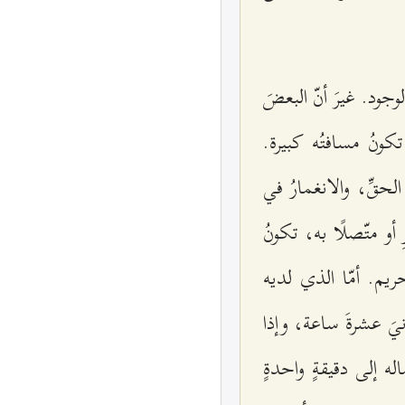
لوجود. غيرَ أنّ البعضَ
تكونُ مسافتُه كبيرة.
الحقِّ، والانغمارُ في
 أو متّصلًا به، تكونُ
حريم. أمّا الذي لديه
نيَ عشرةَ ساعة، وإذا
ه إلى دقيقةٍ واحدةٍ