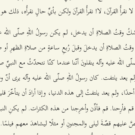
ا نقرأُ القرآنَ، لا! نقرأُ القرآنَ ولكن بأيِّ حالٍ نقرأُه، ذلك هو
ُ وقتُ الصلاةِ أن يدخل، لم يكن رسولُ اللهِ صلّى الله علي
قتُ الصلاةِ أن يدخلَ وقبلَ رُبعِ ساعةٍ من صلاةِ الظهرِ أو صل
ى الله عليه وآله ينقلونَ أنّنا عندما كنّا نتحدّثُ مع النبيِّ صل
لم يعد يلتفت. كان رسولُ اللهِ صلّى الله عليه وآله يرى أنّ وعدَ
حدًا، ولم يعد يلتفتُ إلى هذه الدنيا، وإذا أرادَ أن يتأخّرَ ق
قم فأرِحنا. قم فأذِّن وأخرِجنا من هذه الكثرات. لم يكنِ النبيّ
 عليهم قصّةَ ليلى والمجنونِ أو مثلًا ليشاهدَ معهم فيلمًا. م