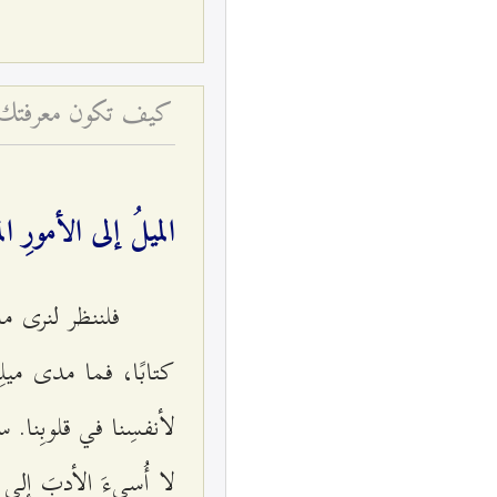
كيف تكون معرفتك دلي
الميلُ إلى الأمورِ ال
فلننظر لنرى ما م
كتابًا، فما مدى ميلِنا
لأنفسِنا في قلوبِنا
لا أُسيءَ الأدبَ إلى