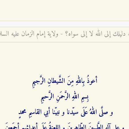
لك إلى الله لا إلى سواه؟ - ولاية إمام الزمان عليه السلا
أعوذُ بِاللهِ مِنَ الشَّیطانِ الرَّجیمِ
بِسمِ اللهِ الرَّحمَنِ الرَّحیمِ
و صلَّی اللهُ عَلَی سیّدنا و نبیّنا أبي ‌القاسمِ محمدٍ
و علی آلِهِ الطَّیبینَ الطّاهرینَ و اللعنةُ عَلَی أعدائِهِم أجمَعینَ