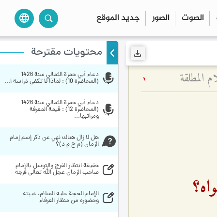
الصوت
الصور
جديد الموقع
language
محتويات مقترحة
م المطلقة
دعاء أبي حمزة الثمالي سنة 1426 
1
(المحاضرة 10) : لماذا لا تكفي دراسة ا...
دعاء أبي حمزة الثمالي سنة 1426 
(المحاضرة 12) : قيمة المعرفة 
ومراتبها...
هل لا زال هناك نهي عن ذكر إسم إمام 
الزمان (م ح م د)؟
حقيقة انتظار الفرج والتوسل بالإمام 
صاحب الزمان عجل الله تعالى فرجه
اه؟
الإمام الحجة عليه السلام، غيبته 
وحضوره من منظار العرفاء