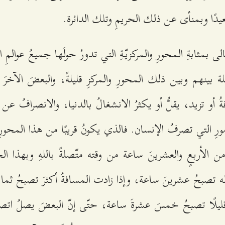
عيدًا وبمنأى عن ذلك الحريمِ وتلك الدائرة.
عالى بمثابةِ المحورِ والمركزيّةِ التي تدورُ حولَها جميعُ عوالمِ ا
 بينهم وبين ذلك المحورِ والمركزِ قليلةً، والبعضَ الآخرَ 
ُ أو تزيد، يقلُّ أو يكثرُ الانشغالُ بالدنيا، والانصرافُ عن 
أمورِ التي تصرفُ الإنسان. فالذي يكونُ قريبًا من هذا المحورِ
ن الأربعٍ والعشرينَ ساعة من وقته متّصلةً باللهِ وبهذا ال
اله تصبحُ عشرينَ ساعة، وإذا زادت المسافةُ أكثرَ تصبحُ ثما
يلًا تصبحُ خمسَ عشرةَ ساعة، حتّى إنّ البعضَ يصلُ اتصال