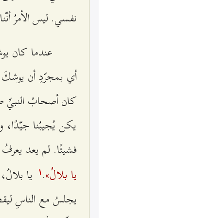
نفسي. ليس الأمرُ أنّنا ل
عندما كان يوشك
أي بمجرّدِ أن يوشكَ و
كان أصحابُ النبيِّ صلّ
يكن يُجيبُنا جيّدًا، و
فشيئًا. لم يعد يعرفُ أ
يا بلالُ»
.
يا بلالُ، 
۱
يجلسُ مع الناسِ ليقصَّ