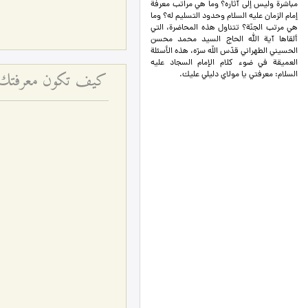
مباشرة وليس إلى آثاره؟ وما هي مراتب معرفة
إمام الزمان عليه السلام وحدود التسليم له؟ وما
هي مرتب الجنّة؟ تتناول هذه المحاضرة، التي
ألقاها آية الله الحاج السيد محمد محسن
الحسيني الطهراني قدّس اللّه سرّه، هذه الأسئلة
العميقة في ضوء كلام الإمام السجاد عليه
كيف تكون معرفتك دلي
السلام: معرفتي يا مولاي دليلي عليك.