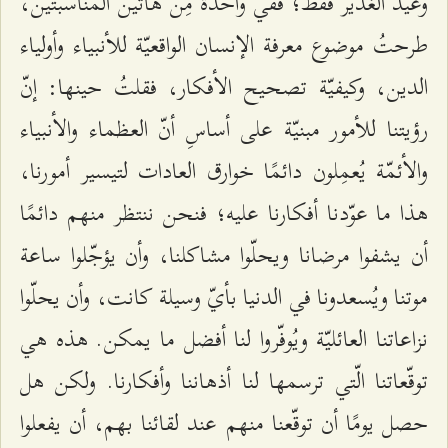
وعيد الغدير فقط؛ ففي واحدة مِن هاتين المناسبتين،
طرحتُ موضوع معرفة الإنسان الواقعيّة للأنبياء وأولياء
الدين، وكيفيّة تصحيح الأفكار، فقلتُ حينها: إنّ
رؤيتنا للأمور مبنيّة على أساسِ أنّ العظماء والأنبياء
والأئمّة يُعمِلون دائمًا خوارق العادات لتيسير أمورنا،
هذا ما عوّدنا أفكارنا عليه؛ فنحن ننتظر منهم دائمًا
أن يشفوا مرضانا ويحلّوا مشاكلنا، وأن يؤجّلوا ساعة
موتنا ويُسعدونا في الدنيا بأيّ وسيلة كانت، وأن يحلّوا
نزاعاتنا العائليّة ويُوفّروا لنا أفضل ما يمكن. هذه هي
توقّعاتنا الّتي ترسمها لنا أذهاننا وأفكارنا. ولكن هل
حصل يومًا أن توقّعنا منهم عند لقائنا بهم، أن يفعلوا