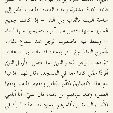
قائلة: كنتُ مشغولة بإعداد الطعام، فذهب الطفل إلى
ساحة البيت بالقرب مِنَ البئر – إذ كانت جميع
المنازل حينها تشتمل على آبار يستخرجون منها المياه
– وسقط فيه. فاضطرب الرجل عند سماع ذلك،
فأخرج الطفلَ مِنَ البئر ووجده قد مات مِن ساعات.
ثمّ ذهب الرجل ليُخبر النبيّ بما حصل، فأرسل النبيّ
أفرادًا ممّن كانوا معه في المسجد، وقال لهم: اذهبوا
مع هذا الأنصاريّ وكفّنوا الطفل وادفنوه. فذهبوا ودفنوا
الطفل، وعند عودتهم مِن دفنه، قال النبيّ: أنا أباهي
الأنبياء السابقين وأفاخرهم بوجود مثل هذه المرأة في