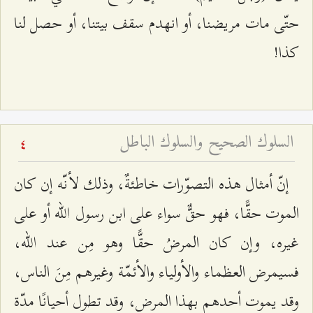
حتّى مات مريضنا، أو انهدم سقف بيتنا، أو حصل لنا
كذا!
السلوك الصحيح والسلوك الباطل
4
إنّ أمثال هذه التصوّرات خاطئةٌ، وذلك لأنّه إن كان
الموت حقًّا، فهو حقٌّ سواء على ابن رسول الله أو على
غيره، وإن كان المرضُ حقًّا وهو مِن عند الله،
فسيمرض العظماء والأولياء والأئمّة وغيرهم مِنَ الناس،
وقد يموت أحدهم بهذا المرض، وقد تطول أحيانًا مدّة