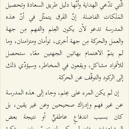
الّتي تدّعي الهداية وأنّها دليل طريق السعادة وتحصيل
المَلَكات الفاضلة. إنّ الفَرق يتمثّل في أنّ هذه
المدرسة تدعو لأن يكون العِلم والفهم مِن جهة
والعمل والحركة مِن جهة أخرى، توأمان ومتزامنان، وما
لم يتمّ الاهتمام بهاتين الجهتين معًا، ستحصل
للأفراد مشاكل، ويقعون في المخاطر، وسيؤدّي ذلك
إلى الركود والتوقّف عن الحركة.
إن لم يكن المرء على عِلم، وجاء إلى هذه المدرسة
عن غير فهم وإدراك صحيحين وعن غير يقين، بل
كان بسبب اندفاعٍ عاطفيٍّ أو نتيجة بعض
المشاهدات، فإن لم يكن له تصوّر واضح وفكرة