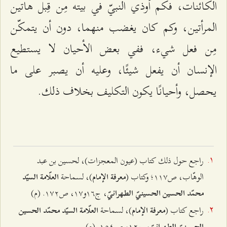
الكائنات، فكم أُوذي النبيّ في بيته مِن قِبل هاتين
المرأتين، وكم كان يغضب منهما، دون أن يتمكّن
مِن فعل شيء، ففي بعض الأحيان لا يستطيع
الإنسان أن يفعل شيئًا، وعليه أن يصبر على ما
يحصل، وأحيانًا يكون التكليف بخلاف ذلك.
راجع حول ذلك كتاب (عيون المعجزات)، لحسين بن عبد
الوهّاب، ص۱۱۷؛ وكتاب (
)، لسماحة
معرفة الإمام
العلّامة السيّد
، ج۱٦و۱۷، ص۱۷٢. (م)
محمّد الحسين الحسينيّ الطهرانيّ
راجع كتاب (
)، لسماحة
معرفة الإمام
العلّامة السيّد محمّد الحسين
، ج۱٢، ص۱٥٤. (م)
الحسينيّ الطهرانيّ