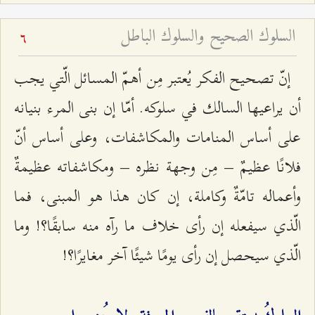
السلوك الصحيح والسلوك الباطل
6
إنّ تصحيح الفكر يُعتبر مِن أهمّ المسائل الّتي يجب
أن يراعيها السالك في سلوكه. أمّا إن بنى المرء بنيانه
على أساس المنامات والمكاشفات، وعلى أساس أنّ
فلانًا عظيمٌ – مِن وجهة نظره – ومكاشفاته عظيمةٌ
وأعماله تامّةٌ وكاملة، إن كان هذا هو المبنى، فما
الّذي سيفعله إن رأى خلاف ما رآه منه سابقًا؟! وما
الّذي سيحصل إن رأى يومًا شيئًا آخر مغايرًا؟!