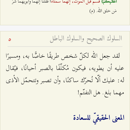
فسمّ قبل الموت، إنّهما سمّتاه
! فقلنا إنّهما وأبويهما شرّ
أَعْقَٰبِكُمْ}
مَن خلق الله. (م)
السلوك الصحيح والسلوك الباطل
5
لقد جعل الله لكلّ شخص طريقًا خاصًّا به، ومسيرًا
عليه أن يطويه، فيكون مُكلّفًا بالصبر أحيانًا، فيُقال
له: عليك ألّا تُحرّك ساكنًا، وأن تصبر وتتحمّل الأذى
مهما بلغ. هل التفتّم!
المعنى الحقيقيّ للسعادة