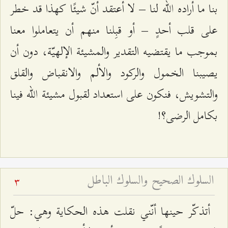
بنا ما أراده الله لنا – لا أعتقد أنّ شيئًا كهذا قد خطر
على قلب أحدٍ – أو قبِلنا منهم أن يتعاملوا معنا
بموجب ما يقتضيه التقدير والمشيئة الإلهيّة، دون أن
يصيبنا الخمول والركود والألم والانقباض والقلق
والتشويش، فنكون على استعداد لقبول مشيئة الله فينا
بكامل الرضى؟!
السلوك الصحيح والسلوك الباطل
3
أتذكّر حينها أنّني نقلت هذه الحكاية وهي: حلّ