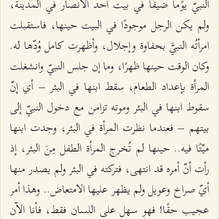
النبيّ يوًما ضيفًا في بيت أحد الأنصار في المدينة،
ولم يكن الرجل موجودًا في البيت حينها، فاستقبلت
امرأتُه النبيَّ بحفاوة وإجلال، وأظهرت كامل وُدّها له.
وكان الوقت حينها ظهرًا، وما إن جلس النبيّ وانشغلت
المرأة بإعداد الطعام، سقط ابنها في البئر – أي إنّ
سقوط ابنها في البئر وموته تزامن مع دخول النبيّ إلى
بيتهم – فعندما نظرت المرأة في البئر، وجدت ابنها
ميّتًا فيه.. حينها لم تُخرج المرأة الطفل مِنَ البئر، إذ
رأت أنّ أمره قد انتهى، فتركته في البئر ولم يصدر منها
أيّ صراخ وعويل ولم يظهر عليها الامتعاض.. وهذا أمر
عجيب حقًا! فهو سهل على اللسان فقط، فأنا الآن