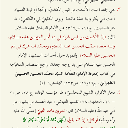
هي جُعدة بنت الأشعث بن قيس الكنديّ، وأمّها أم فروة العمياء
أخت أبي بكر وابنة عمّة عائشة. وروى الكلينيّ في (الكافي)، ط.
دار الحديث، ج۱٥، ص٣٩٩: عن الإمام الصادق عليه السلام،
«إنّ الأشعث بن قيس شرك في دم أمير المؤمنين عليه السلام،
قال:
وابنته جعدة سمّت الحسن عليه السلام، ومحمّد ابنه شرك في دم
الحسين عليه السلام»
. وللمزيد حول أحداث استشهاد الإمام
الحسن عليه السلام على يد زوجته جعدة، راجع المصادر المخرّجة
في كتاب (
)
معرفة الإمام
للعلّامة السيّد محمّد الحسين الحسينيّ
، ج۱٦و۱۷، ص۱٣٣، الهامش۱. (م)
الطهرانيّ
بحار الأنوار، الشيخ المجلسيّ، ط. مؤسسة الوفاء، ج ٢۸، ص٢۰
– ٢۱، الحديث ٢۸: تفسير العياشي: عبد الصمد بن بشير، عن
تدرون مات النبيّ
أبي عبد الله (عليه السلام) قال:
(صلّى الله عليه
أو قتل؟ إنّ الله يقول
وآله وسلّم)
{أَفَإِيْن مَّاتَ أَوْ قُتِلَ ٱنقَلَبْتُمْ عَلَىٰٓ