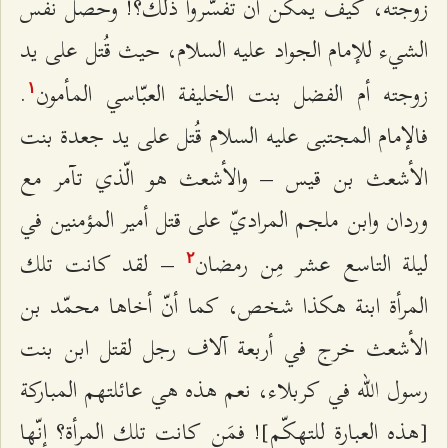
زوجته، كيف يمكن أن تفسّروا ذلك؟! وحصل نفس
الشيء للإمام الجواد عليه السلام، حيث قُتل على يد
زوجته أم الفضل بنت الخليفة العبّاسي المأمون
.
۱
فالإمام المجتبى عليه السلام قُتل على يد جعدة بنت
الأشعث بن قيس – والأشعث هو الّذي تآمر مع
وردان وابن ملجم المراديّ على قتل أمير المؤمنين في
ليلة التاسع عشر مِن رمضان
– لقد كانت تلك
٢
المرأة ابنة هكذا شخص، كما أنّ أخاها محمّد بن
الأشعث خرج في أربعة آلاف رجل لقتل ابن بنت
رسول الله في كربلاء، نعم هذه هي عائلتهم المباركة
[هذه العبارة للتهكّم]! فمَن كانت تلك المرأة؟ إنّها