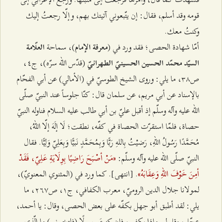
قومه وقد أسلم، فقال: إن يتّبعوني آتيتك بهم، وإلّا رجعتُ إليك
وكنتُ معك.
أمّا شهادة الحصى؛ فقد ورد في (
)، سماحة
معرفة الإمام
العلّامة
(قدّس الله سرّه)، ج٤،
السيّد محمّد الحسين الحسينيّ الطهرانيّ
ص٣۸، ما يلي: وروى الشيخ الطوسيّ في (الأمالي) عن أبي الفحّام
بالإسناد عن أبي مريم، عن سلمان قال: كنّا جلوساً عند النبيّ صلّى
الله عليه وآله وسلّم إذ أقبل عليّ بن أبي طالب عليه السلام فناوله النبيّ
حصاة، فلمّا استقرّت الحصاة في كفّه، نطقت؛ لَا إلَهَ إلّا اللهُ،
مُحَمَّدًا رَسُولُ اللهِ، رَضيْتُ بِاللهِ رَبًّا وَبِمُحَمَّدٍ نَبيًّا وَبِعَلِيّ وَلِيًّا. فقال
«مَنْ أصْبَحَ رَاضِيًا بِوِلَايَةِ عَلِيّ، فَقَدْ
النبيّ صلّى الله عليه وآله وسلّم:
أمِنَ خَوْفَ اللهِ وَعِقَابَهُ»
. [انتهى]. كما ورد في (المثنوي المعنويّ)،
لمولانا جلال الدين الروميّ، معرب الكفافي، ج۱، ص٢٦۷، ما
يلي: لقد أطبق أبو جهل بكفّه على بعض الحصى، وقال: يا أحمد،
عجّل، وقل لي ماذا بكفي، فإن كنتَ رسولًا (فلتخبرني) ما الّذي