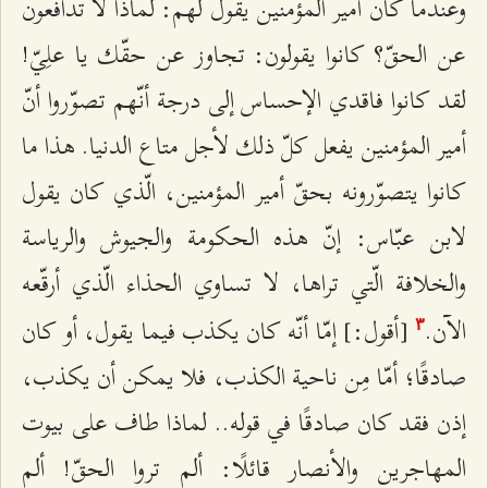
وعندما كان أمير المؤمنين يقول لهم: لماذا لا تدافعون
عن الحقّ؟ كانوا يقولون: تجاوز عن حقّك يا علِيّ!
لقد كانوا فاقدي الإحساس إلى درجة أنّهم تصوّروا أنّ
أمير المؤمنين يفعل كلّ ذلك لأجل متاع الدنيا. هذا ما
كانوا يتصوّرونه بحقّ أمير المؤمنين، الّذي كان يقول
لابن عبّاس: إنّ هذه الحكومة والجيوش والرياسة
والخلافة الّتي تراها، لا تساوي الحذاء الّذي أرقّعه
الآن.
[أقول:] إمّا أنّه كان يكذب فيما يقول، أو كان
٣
صادقًا؛ أمّا مِن ناحية الكذب، فلا يمكن أن يكذب،
إذن فقد كان صادقًا في قوله.. لماذا طاف على بيوت
المهاجرين والأنصار قائلًا: ألم تروا الحقّ! ألم