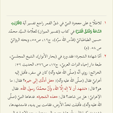
للاطلّاع على معجزة النبيّ في شقّ القمر راجع تفسير آية
{اقْتَرَبَتِ
في كتاب (تفسير الميزان) للعلّامة السيّد محمّد
السَّاعَةُ وَانْشَقَّ الْقَمَرُ}
حسين الطباطبائيّ (قدّس الله سرّه)، ج۱٩، ص٥٥، وبحثه الروائيّ
ص ٥۸. (م)
أمّا شهادة الشجرة؛ فقد ورد في (بحار الأنوار)، الشيخ المجلسيّ،
طبعة دار إحياء التراث العربيّ، ج۱۷، ص٣۷٦، الحديث ٣٩:
الخرائج: روي أنّه (صلّى الله عليه وآله) كان في سفر، فأقبل إليه
«هل أدلّك إلى خير»
أعرابيّ فقال (صلّى الله عليه وآله):
؟ فقال: ما
«تشهد أن لا إله إلّا الله، وأنّ محمّدًا رسول الله»
هو؟ قال:
. فقال
«هذه الشجرة»
الإعرابيّ: هل مِن شاهد؟ قال:
. فدعاها النبيّ (صلّى
الله عليه وآله)، فأقبلت تخدّ الأرض، فقامت بين يديه، فاستشهدها،
فشهدت كما قال، وأمرها فرجعت إلى منبتها. ورجع الإعرابيّ إلى