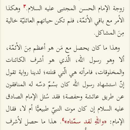
زوجة الإمام الحسن المجتبى عليه السلام.
وهكذا
٣
الأمر مع باقي الأئمّة، فلم تكن حياتهم العائليّة خالية
مِنَ المشاكل.
وهذا ما كان يحصل مع مَن هو أعظم مِنَ الأئمّة،
ألا وهو رسول الله، الّذي هو أشرف الكائنات
والمخلوقات، فامرأته هي الّتي قتلته؛ لدينا رواية تقول
إنّ استشهاد رسول الله كان بسُمّ دسّه له المنافقون
عن طريق عائشة وحفصة؛ فقد سُئل الإمام الصادق
عليه السلام إن كان موت النبيّ طبيعيًّا أم لا، فقال
«واللهِ لقد سمّتاه»
الإمام:
. هذا ما حصل لأشرف
٤