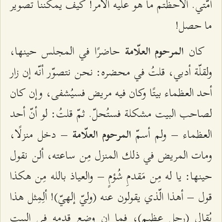
أمّتي. ألاحظتم ما هو عليه الأمر! كيف يمكننا تصوير
ما حصل!
كان
حاضرًا في المجلس حينها،
المرحوم العلّامة
ولقلّة أدبي، قلتُ في محضره: نحن نتصوّر أنّه إن زار
أحد العظماء بيتًا وكان فيه مريض فسيُشفى، وإن كان
لصاحب البيت مشكلة فستُحلّ. ثمّ قلتُ: لو أنّ أحد
العظماء – ولم أسمّ
– دخل منزلًا،
المرحوم العلّامة
ومات المريض في ذلك المنزل مِن ساعته، ألن نقول
حينها: يا له مِن مَقدمِ شُؤمٍ – والعياذ بالله مِن هكذا
قول – أهذا الّذي يقولون عنه (وليّ إلهيّ)! ألِمِثل هذا
يُقال (رجل عظيم)، فما إن وضع قدمه في البيت