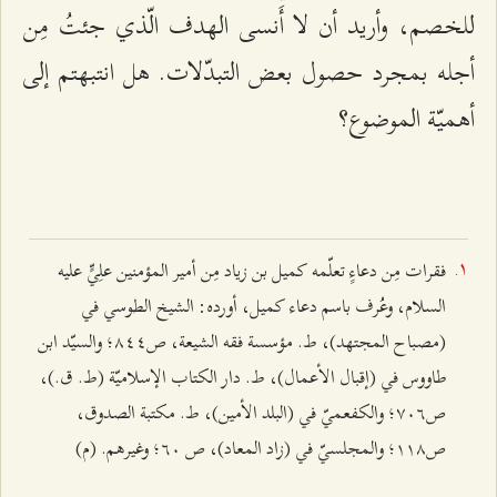
للخصم، وأريد أن لا أَنسى الهدف الّذي جئتُ مِن
أجله بمجرد حصول بعض التبدّلات. هل انتبهتم إلى
أهميّة الموضوع؟
فقرات مِن دعاءٍ تعلّمه كميل بن زياد مِن أمير المؤمنين علِيٍّ عليه
السلام، وعُرف باسم دعاء كميل، أورده: الشيخ الطوسي في
(مصباح المجتهد)، ط. مؤسسة فقه الشيعة، ص۸٤٤؛ والسيّد ابن
طاووس في (إقبال الأعمال)، ط. دار الكتاب الإسلاميّة (ط. ق.)،
ص۷۰٦؛ والكفعميّ في (البلد الأمين)، ط. مكتبة الصدوق،
ص۱۱۸؛ والمجلسيّ في (زاد المعاد)، ص ٦۰؛ وغيرهم. (م)