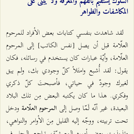
السلوكُ يستقيم بالفهم والمعرفة ولا يُبنى على
المكاشفات والظواهر
لقد شاهدت بنفسي كتابات بعض الأفراد للمرحوم
العلّامة قبل أن يصل [نفس الكاتب] إلى المرحوم
العلّامة، وأيّة عبارات كان يستخدم في رسائله، فكان
يقول: لقد أُشبع وامتَلأ كلّ وجودي بك، ولم يبق
لغيرك وجودٌ في حياتي، فأصبحتَ كلّ ذكري
وفكري. هذا ما كان يكتبه البعض مِن تلك البلاد
البعيدة، غير أنّه لَمّا وصل إلى
ودخل
المرحوم العلّامة
تحت تربيته، ووجّه إليه القليل مِنَ الأوامر والنواهي،
وتذبذبت بعض أموره المعيشيّة، تراجع الرجل في