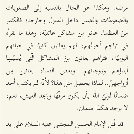
مرضه. وهكذا هو الحال بالنسبة إلى الصعوبات
والضغوطات والضيق داخل المنزل وخارجه؛ فالكثير
مِنَ العظماء عانوا مِن مشاكل عائليّة، وهذا ما نقرأه
في تراجم أحوالهم، فهم يعانون كثيرًا في حياتهم
اليوميّة، فتراهم يعانون مِنَ المشاكل الّتي يُسبّبها
أبناؤهم وزوجاتهم. وبعض النساء يعانين مِن
أزواجهنّ.. لماذا يحصل مثل هذا؟ لأنّه لم يَكتب أحد
ضمانًا لوليّ الله بأن يكون مرفّهًا ورَغِد العيش، نعم،
لا يوجد هكذا ضمان.
قد قُتل الإمام الحسن المجتبى عليه السلام على يد