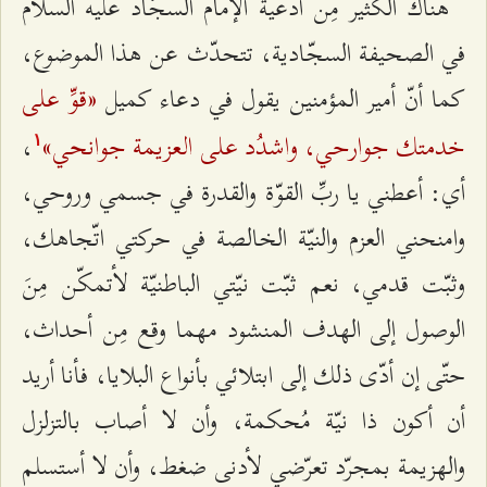
هناك الكثير مِن أدعية الإمام السجّاد عليه السلام
في الصحيفة السجّادية، تتحدّث عن هذا الموضوع،
«قوِّ على
كما أنّ أمير المؤمنين يقول في دعاء كميل
خدمتك جوارحي، واشدُد على العزيمة جوانحي»
،
۱
أي: أعطني يا ربِّ القوّة والقدرة في جسمي وروحي،
وامنحني العزم والنيّة الخالصة في حركتي اتّجاهك،
وثبّت قدمي، نعم ثبّت نيّتي الباطنيّة لأتمكّن مِنَ
الوصول إلى الهدف المنشود مهما وقع مِن أحداث،
حتّى إن أدّى ذلك إلى ابتلائي بأنواع البلايا، فأنا أريد
أن أكون ذا نيّة مُحكمة، وأن لا أصاب بالتزلزل
والهزيمة بمجرّد تعرّضي لأدنى ضغط، وأن لا أستسلم