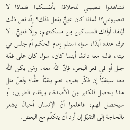
تشاهدوا تنصيبي للخلافة بأنفسكم! فلماذا لا
تنصرونني؟! لماذا كان علِيٌّ يفعل ذلك؟ إنّه فعل ذلك
ليُنقذ أولئك المساكين مِن مسكنتهم، وإلّا فعلِيٌّ.. لا
فرق عنده أبدًا، سواء استلم زِمام الحكم أم جلس في
بيته، فالله معه دائمًا أينما كان، سواء كان على قمّة
جبل أو في قعر البحر، فإنّ الله معه، ومَن يكن الله
معه سيتقيّأ إن فكّر بغيره، نعم يتقيّأ حقًّا؛ ولعلّ مثل
هذا يحصل للكثير مِنَ الأصدقاء ورفقاء الطريق، أو
سيحصل لهم، فاعلموا أنّ الإنسان أحيانًا يشعر
بالحاجة إلى التقيّؤ إن أراد أن يتكلّم مع البعض.