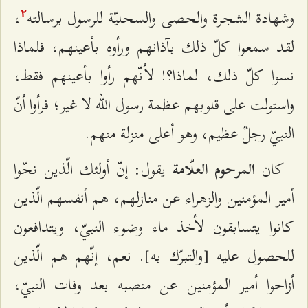
وشهادة الشجرة والحصى والسحليّة للرسول برسالته
،
٢
لقد سمعوا كلّ ذلك بآذانهم ورأوه بأعينهم، فلماذا
نسوا كلّ ذلك، لماذا؟! لأنّهم رأوا بأعينهم فقط،
واستولت على قلوبهم عظمة رسول الله لا غير؛ فرأوا أنّ
النبيّ رجلٌ عظيم، وهو أعلى منزلة منهم.
كان
يقول: إنّ أولئك الّذين نحّوا
المرحوم العلّامة
أمير المؤمنين والزهراء عن منازلهم، هم أنفسهم الّذين
كانوا يتسابقون لأخذ ماء وضوء النبيّ، ويتدافعون
للحصول عليه [والتبرّك به]. نعم، إنّهم هم الّذين
أزاحوا أمير المؤمنين عن منصبه بعد وفات النبيّ،