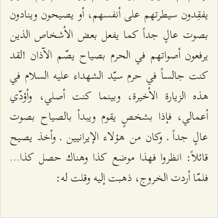
يفقِدون سيطرتهم على أنفسهم، أو يصيحون وينادون
بصوت عالٍ جداً كما يفعل بعض الأشخاص الذين
يرفعون أصواتهم في الحرم بصياح يصّم الآذان !لقد
كنت جالساً في حرم سيّد الشهداء عليه السلام في
هذه الزيارة الأخيرة، وبينما كنت أصلي، وأؤدّي
أعمالي، فإذا بشخصٍ يقوم ويبدأ بالصياح بصوت
عالٍ جداً ـ وكان من هؤلاء الإيرانيين ـ وأخذ يصيح
قائلاً: انظروا فهذا موضع كذا وهناك حصل كذا...
فلمّا أردت الخروج، ذهبت إليه وقلت له: