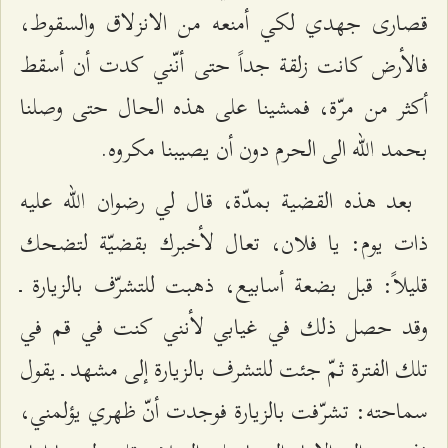
قصارى جهدي لكي أمنعه من الانزلاق والسقوط،
فالأرض كانت زلقة جداً حتى أنّني كدت أن أسقط
أكثر من مرّة، فمشينا على هذه الحال حتى وصلنا
بحمد الله الى الحرم دون أن يصيبنا مكروه.
بعد هذه القضية بمدّة، قال لي رضوان الله عليه
ذات يوم: يا فلان، تعال لأخبرك بقضيّة لتضحك
قليلاً: قبل بضعة أسابيع، ذهبت للتشرّف بالزيارة ـ
وقد حصل ذلك في غيابي لأنني كنت في قم في
تلك الفترة ثمّ جئت للتشرف بالزيارة إلى مشهد ـ يقول
سماحته: تشرّفت بالزيارة فوجدت أنّ ظهري يؤلمني،