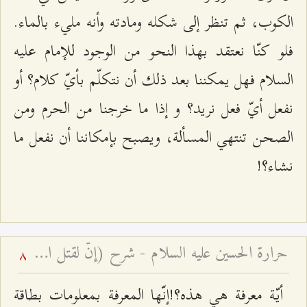
الكوب، ثم تنظر إلى شكله ومادته وأنه مليء بالماء.
فلو كنّا نعتقد بهذا النحو من الوجود للإمام عليه
السلام فهل يمكننا بعد ذلك أن نتكلّم بأيّ كلام؟ أو
نفعل أيّ فعل نريد؟ و إذا ما خرجنا من الحرم ومن
الصحن تنتهي المسألة، ويصبح بإمكاننا أن نفعل ما
نشاء؟!
حرارة الحسين عليه السلام - شرح (إنّ لقتل الحسين حرارة في قلوب المؤمنين لا تبرد أبدًا)
8
أيّة معرفة هي هذه؟!إنّها المعرفة بمعلومات بطاقة