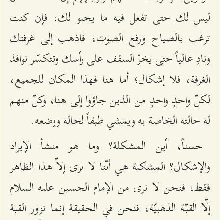
ليس لك حتى تفعل فيه ما يحلو لك، فإن كنت
ترغب بالصياح ورفع الصوت، فاذهب إلى غرفتك
ونادِ عالياً حتى يخرّ السقف على رأسك وتتكسّر نوافذ
الغرفة، فلا إشكال؛ أما هنا فهذا المكان للجميع،
لكلّ واحدٍ واحدٍ من الذين جاؤوا إلى هنا، وكلّ منهم
له حالته الخاصة به ويمشي طبقاً لحاله ووضعه.
حسناً، أين المشكلة؟ وما هو منشأ الإيراد
والإشكال؟ المشكلة هي أنّنا لا نرى إلاّ هذا الظاهر
فقط، فنحن لا نرى من الإمام الحسين عليه السلام
إلّا القبّة الذهبيّة، فنحن في الحقيقة إنما نزور القبة