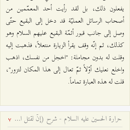
يفعلون ذلك، بل لقد رأيت أحد المعمّمين من
أصحاب الرسائل العمليّة قد دخل إلى البقيع حتّى
وصل إلى جانب قبور أئمّة البقيع عليهم السلام وهو
كذلك، ثم إنّه وقف يقرأ الزيارة منتعلاً، فذهبت إليه
وقلت له بدون مجاملة: "اخجل من نفسك، اذهب
واخلع نعليك أوّلاً ثمّ تعال إلى هذا المكان لتزور"،
قلت له هذه العبارة تماماً.
حرارة الحسين عليه السلام - شرح (إنّ لقتل الحسين حرارة في قلوب المؤمنين لا تبرد أبدًا)
7