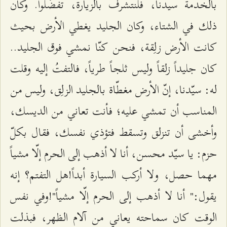
بالخدمة سيدنا، فلنتشرف بالزيارة، تفضّلوا. وكان
ذلك في الشتاء، وكان الجليد يغطي الأرض بحيث
كانت الأرض زلِقة، فنحن كنّا نمشي فوق الجليد..
كان جليداً زلقاً وليس ثلجاً طرياً، فالتفتُ إليه وقلت
له: سيّدنا، إنّ الأرض مغطّاة بالجليد الزلِق، وليس من
المناسب أن تمشي عليه؛ فأنت تعاني من الديسك،
وأخشى أن تنزلق وتسقط فتؤذي نفسك، فقال بكلّ
حزم: يا سيّد محسن، أنا لا أذهب إلى الحرم إلّا مشياً
مهما حصل، ولا أركب السيارة أبداً!هل التفتم؟ إنه
يقول:" أنا لا أذهب إلى الحرم إلّا مشياً"!وفي نفس
الوقت كان سماحته يعاني من آلام الظهر، فبذلت