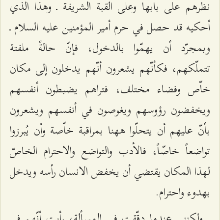
نظرهم على بابها وعلى القبة الشريفة ـ وهذا الذي
أحكيه قد حصل في حرم أمير المؤمنين عليه السلام ـ
وبمجرّد أن يهمّوا بالدخول، فإنّ حالةً ملفتة
تتملّكهم، فكأنّهم يشعرون أنّهم يدخلون إلى مكان
خاّص وفضاء مختلف، فتراهم يضبطون أنفسهم
ويخفضون رؤوسهم ويغوصون في أنفسهم ويشعرون
بأنّ عليهم أن يتحلّوا ههنا بمراقبة خاّصة وأن يُبرزوا
تواضعاً خاصّاً، فالأدب والتواضع والاحترام الخاصّ
لهذا المكان يقتضي أن يخفض الانسان رأسه ويدخل
بهدوء واحترام.
ولكنني عندما دقّقت في المسألة، رأيت أنّهم في