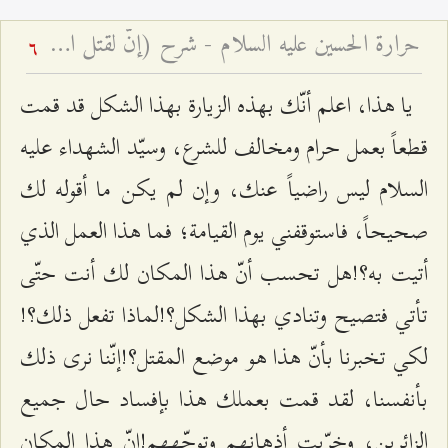
حرارة الحسين عليه السلام - شرح (إنّ لقتل الحسين حرارة في قلوب المؤمنين لا تبرد أبدًا)
6
يا هذا، اعلم أنّك بهذه الزيارة بهذا الشكل قد قمت
قطعاً بعمل حرام ومخالف للشرع، وسيّد الشهداء عليه
السلام ليس راضياً عنك، وإن لم يكن ما أقوله لك
صحيحاً، فاستوقفني يوم القيامة؛ فما هذا العمل الذي
أتيت به؟!هل تحسب أنّ هذا المكان لك أنت حتّى
تأتي فتصيح وتنادي بهذا الشكل؟!لماذا تفعل ذلك؟!
لكي تخبرنا بأنّ هذا هو موضع المقتل؟!إنّنا نرى ذلك
بأنفسنا، لقد قمت بعملك هذا بإفساد حال جميع
الزائرين، وخرّبت أذهانهم وتوجّههم!إنّ هذا المكان