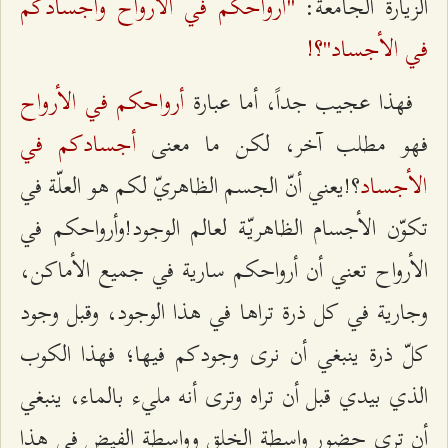
"أرواحكم في الأرواح وأجسادكم
الزيارة الجامعة:
في الأجساد"؟!
أرواحكم في الأرواح
فهذا عجيب جداً، أما عبارة
أجسادكم في
فهو مطلب آخر، لكن ما معنى
الأجساد
؟!يعني أنّ الجسم الظاهريّ لكم هو العلّة في
تكوّن الأجسام الظاهريّة لعالم الوجود!وأرواحكم في
الأرواح تعني أن أرواحكم سارية في جميع الأماكن،
وجارية في كل ذرة تراها في هذا الوجود، وقبل وجود
كلّ ذرة ينبغي أن نرى وجودكم فيها؛ فهذا الكوب
الذي بيدي قبل أن تراه وترى أنه مليء بالماء، ينبغي
أن ترى حضور واسطة الخلق وواسطة الفيض في هذا