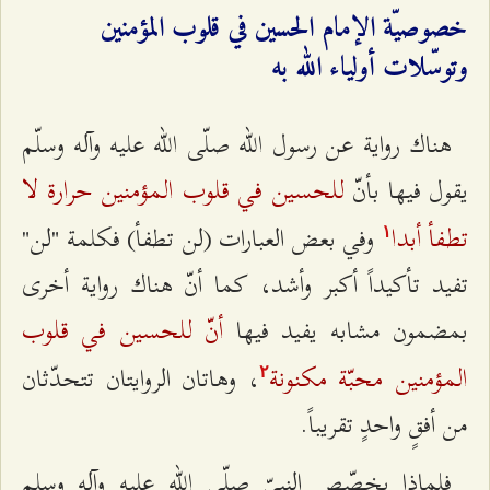
خصوصيّة الإمام الحسين في قلوب المؤمنين
وتوسّلات أولياء الله به
هناك رواية عن رسول الله صلّى الله عليه وآله وسلّم
للحسين في قلوب المؤمنين حرارة لا
يقول فيها بأنّ
تطفأ أبدا
وفي بعض العبارات (لن تطفأ) فكلمة "لن"
۱
تفيد تأكيداً أكبر وأشد، كما أنّ هناك رواية أخرى
أنّ للحسين في قلوب
بمضمون مشابه يفيد فيها
المؤمنين محبّة مكنونة
، وهاتان الروايتان تتحدّثان
٢
من أفقٍ واحدٍ تقريباً.
فلماذا يخصّص النبيّ صلّى الله عليه وآله وسلم