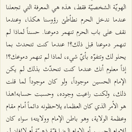
الهويّة الشخصيّة فقط، هذه هي المعرفة التي تجعلنا
عندما ندخل الحرم نطأطئ رؤوسنا هكذا، وعندما
نقف على باب الحرم تنهمر دموعنا. حسناً لماذا لم
تنهمر دموعنا قبل ذلك؟! عندما كنت تتحدث بما
يحلو لك وتتفوّه بأيّ شيء، لماذا لم تنهمر دموعك؟!
إذاً معلوم أنك عندما كنت تتحدّث بذلك لم يكن
الإمام الحسين موجوداً، ولو كان موجوداً لما قلت
ذلك، ولكنت راعيت وجوده، وحسبت حسابه!هذا
هو الأمر الذي كان العظماء يلاحظونه دائماً أمام مقام
وعظمة الولاية، وهو باطن الإمام وولايته؛ سواء كان
للإمام الحسين أو الإمام الرضا قبّة ذهبيّة أم لا!فإن لم