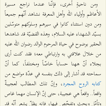
ومن ناحيةٍ أخرى، فإنّنا عندما نراجع مسيرة
الأعاظم وأولياء الله وأهل المعرفة نشاهد أنّهم جميعاً
ومن دون استثناء كانوا في سيرهم وسلوكهم متوسّلين
بسيّد الشهداء عليه السلام، وهذه القضيّة قد شاهدها
الحقير بوضوح في حياة المرحوم الوالد رضوان الله عليه
من خلال علاقتي به وارتباطي معه؛ فقد كنت أرى
بجلاء أنّ ههنا حساباً خاصّاً ومختلفاً، كما أنّ
سماحته قد أشار إلى ذلك بنفسه في عدّة مواضع من
كتابه الروح المجرد
، وإنّ تلك المطالب لعجيبةٌ
واقعاً.. واقعاً هي عجيبة، حتى إنّ الإنسان مهما غاص
وتأمّل وبحث وتفحّص فيها، فإنه يظلّ يشعر أنّه قد