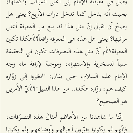
وصل في معرفته للإمام إلى أعلى المراتب وأكملها؛
بحيث أنه يدخل كما تدخل ذوات الأربع؟!يعني هل
يصحّ أن نقول إنّ مثل هذا قد بلغ من المعرفة أعلى
مراتبها؟!يعني هل هذه هي المعرفة واقعاً؟!أهكذا تكون
المعرفة؟!أم أنّ مثل هذه التصرفات تكون في الحقيقة
سبباً للسخرية والاستهزاء، وموجبة لإراقة ماء وجه
الإمام عليه السلام، حتى يقال: "انظروا إلى زوّاره
كيف هم: زوّاره هكذا.. من هذا القبيل"؟!أيّ الأمرين
هو الصحيح؟
إنّنا ما شاهدنا من الأعاظم أمثالَ هذه التصرّفات،
فإنّهم لم يكونوا يغيّرون أحوالهم وأوضاعهم ولم يكونوا