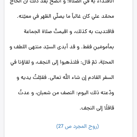
الاقتداء به في الصلاة؛ و اتّضح بعد ذلك أن الحاجّ
محمّد علي كان غالباً ما يصلّي الظهر في معيّته.
فاقتديت به كذلك، و اقيمتْ صلاة الجماعة
بمأمومَينِ فقط. و قد أبدى السيّد منتهى اللطف و
المحبّة، ثمّ قال: فلتذهبوا إلى النجف، و لقاؤنا في
السفر القادم إن شاء الله تعالى. فقبَّلتُ يديه و
ودّعته ذلك اليوم: النصف من شعبان، و عدتُ
قافلًا إلى النجف.
(روح المجرد ص 27)