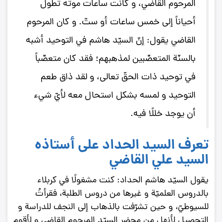
المرحوم القاضي، و كانت ساعات موته تطول
أحياناً إلى خمس ساعات أو ستّ. و كان المرحوم
القاضي يقول: إنّ السيّد هاشم في التوحيد أشبه
بالسنّة المتعصِّبين لمذهبهم؛ فقد كان متعصِّباً
في توحيد ذات الحقّ تعالى، و لقد ذاق طعم
التوحيد و لمسه بشكل استحال معه لأيّ شيء
أن يوجد خللًا فيه.
تعرف السيد الحداد على أستاذه
السيد علي القاضي
يقول السيّد هاشم الحداد: كنت مشغولًا في كربلاء
بالدروس العلميّة و غيرها من دروس الطلبة، فقرأتُ
للسيوطيّ، و حين تشرّفت بالذهاب إلى النجف للدراسة و
التحصيل لأنهل من محضر السيّد المرحوم القاضي و لأقوم