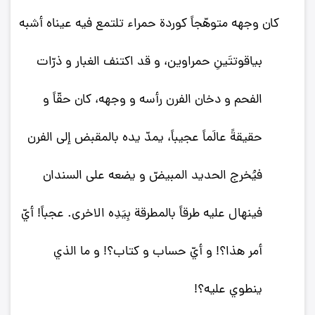
كان وجهه متوهّجاً كوردة حمراء تلتمع فيه عيناه أشبه
بياقوتتَينِ حمراوين، و قد اكتنف الغبار و ذرّات
الفحم و دخان الفرن رأسه و وجهه، كان حقّاً و
حقيقةً عالَماً عجيباً، يمدّ يده بالمقبض إلى الفرن
فيُخرج الحديد المبيضّ و يضعه على السندان
فينهال عليه طرقاً بالمطرقة بِيَدِه الاخرى. عجباً! أيّ
أمر هذا؟! و أيّ حساب و كتاب؟! و ما الذي
ينطوي عليه؟!