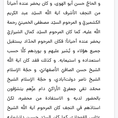
و الحاجّ حسن أبو الهوى، و كان يحضر عنده أحياناً
من النجف الأشرف آية الله السيّد عبد الكريم
الكشميريّ و المرحوم السيّد مصطفى الخمينيّ رحمة
الله عليه، كما كان المرحوم السيّد كمال الشيرازيّ
يحضر عنده أحياناً؛ فكان المرحوم الحدّاد يستقبل
جميع هؤلاء و يُشير عليهم و يوردهم كلًّا حسب
استعداده و استيعابه. و كذلك فقد كان آية الله
الشيخ حسن الصافيّ الأصفهانيّ، و حجّة الإسلام
الشيخ ناصر دولت‌آبادي، و حجّة الإسلام الشيخ
محمّد تقي جعفريّ الأراكيّ دام عزّهم يتشرّفون
بالحضور لديه و الاستفادة من محضره، لكنّ
استاذهم في النجف كان المرحوم آية الله الشيخ
عبّاس القوجانيّ، كما كان السيّد حسين دانشمايه