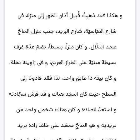
و هكذا فقد ذهبتُ قُبيل أذان الظهر إلى منزله في
شارع العبّاسيّة، شارع البريد، جنب منزل الحاجّ
صمد الدلّال. و كان منزلًا بسيطاً، يضمّ عدّة غرف
بسيطة مبنيّة على الطراز العربيّ، و في زاويته نخلة.
و كان بيته ذا طابق واحد، لذا فقد قادونا إلى
السطح حيث كان السيّد هناك و قد فرش‌
سجّادته
و استعدّ للصلاة؛ و كان هناك شخص واحد من
مريديه و هو الحاجّ محمّد علي خلف زاده يريد