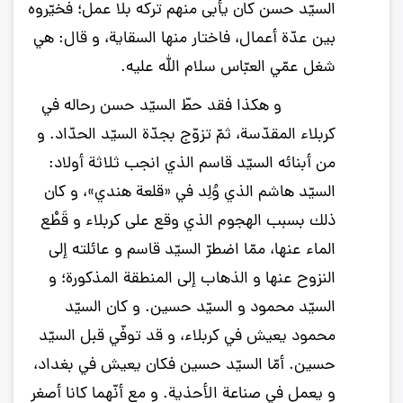
السيّد حسن كان يأبى منهم تركه بلا عمل؛ فخيّروه
بين عدّة أعمال، فاختار منها السقاية، و قال: هي
شغل عمّي العبّاس سلام الله عليه.
و هكذا فقد حطّ السيّد حسن رحاله في
كربلاء المقدّسة، ثمّ تزوّج بجدّة السيّد الحدّاد. و
من أبنائه السيّد قاسم الذي انجب ثلاثة أولاد:
السيّد هاشم الذي وُلِد في «قلعة هندي»، و كان
ذلك بسبب الهجوم الذي وقع على كربلاء و قَطْع
الماء عنها، ممّا اضطرّ السيّد قاسم و عائلته إلى
النزوح عنها و الذهاب إلى المنطقة المذكورة؛ و
السيّد محمود و السيّد حسين. و كان السيّد
محمود يعيش في كربلاء، و قد توفّي قبل السيّد
حسين. أمّا السيّد حسين فكان يعيش في بغداد،
و يعمل في صناعة الأحذية. و مع أنّهما كانا أصغر