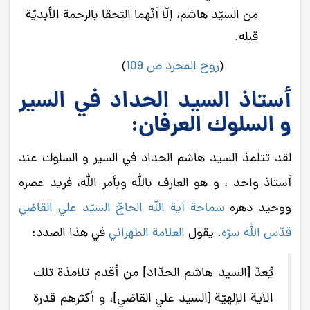
من السيّد هاشم، إلّا أنّهما التحقا بالرحمة الأبديّة
قبله.
(
روح المجرد ص 109
)
أستاذ السيد الحداد في السير
و السلوك العرفان:
لقد تتلمذ السيد هاشم الحداد في السير و السلوك عند
أستاذ واحد ، و هو العارف بالله وبأمر الله، فريد عصره
ووحيد دهره
سماحة آیة ‌الله الحاجّ السیّد علي القاضي
قدّس الله سرّه
. يقول
العلامة الطهراني
في هذا الصدد:
يُعدّ [السيد هاشم الحدّاد] من أقدم تلامذة تلك
الآية الإلهيّة [السيد علي القاضي]، و أكثرهم قدرة