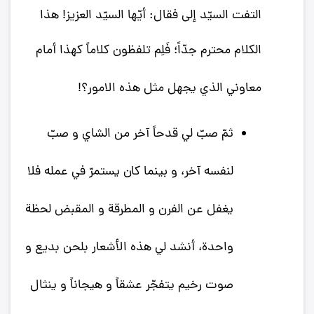
التفت السيّد إلى فقال: أيّها السيّد العزيز! هذا
الكلام محترم جدّاً؛ فَلِم تلفظون كلاماً كهذا أمام
معاوني الذي يجهل‌
مثل هذه الامور؟!
ثمّ صبّ لي قدحاً آخر من الشاي و صبّ
لنفسه آخر، و بينما كان يستمرّ في عمله فلا
يغفل عن الفرن و المطرقة و المقبض لحظة
واحدة، أنشد لي هذه الأشعار بلحن بديع و
صوت رخيم يتفجّر عشقاً و هيجاناً و ينثال