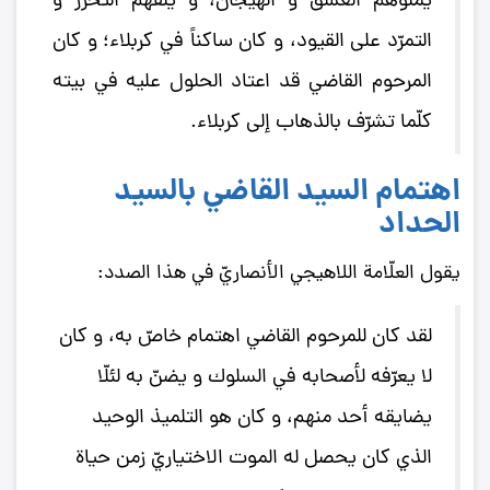
يملؤُهم العشق و الهيجان، و يلفّهم التحرّر و
التمرّد على القيود، و كان ساكناً في كربلاء؛ و كان
المرحوم القاضي قد اعتاد الحلول عليه في بيته
كلّما تشرّف بالذهاب إلى كربلاء.
اهتمام السيد القاضي بالسيد
الحداد
يقول العلّامة اللاهيجي الأنصاريّ في هذا الصدد:
لقد كان للمرحوم القاضي اهتمام خاصّ به، و كان
لا يعرّفه لأصحابه في السلوك و يضنّ به لئلّا
يضايقه أحد منهم، و كان هو التلميذ الوحيد
الذي كان يحصل له الموت الاختياريّ زمن حياة