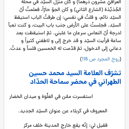
العراقيّ عشرون درهماً) و كان منزل السيّد في محلّة
الجُدَيْدَة (الشارع الثاني) و كان الجوّ حارّاً، فعلمتُ أنّ
السيّد نائم، و قلتُ في نفسي: إن طرقتُ الباب استيقظ
السيّد. فجلستُ على الأرض جنب باب البيت، و كنت تعباً
لدرجة أنّ النعاس سرعان ما غلبني. ثمّ استيقظت بعد
ساعة فرأيت السيّد و قد خرج إلى و لاطفني كثيراً و
دعاني إلى الدخول، ثمّ قدّمت له الخمسين فلساً و عدتُ.
(
روح المجرد ص 116
)
تشرّف العلامة السيد محمد حسين
الطهراني في محضر سماحة الحدّاد
استفسرت ممّن في العَلْوَة و ميدان الخضار
المعروف في كربلاء عن عنوان السيّد الجديد.
فقيل لي: إنّه يقع خارج المدينة خلف مركز