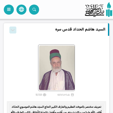
language
view_headline
close
search
السيد هاشم الحداد قدس سره
فهرس المحتويات
13,723
۱٤٤۷/۰۲/۰۵
تعريف مختصر بالموحّد العظيم والعارف الكبير الحاج السيّد هاشم الموسوي الحدّاد
أفاض الله علينا من بركات تربته، من أقدم وأفضل تلامذة الأخلاقي الكبير العارف بالله