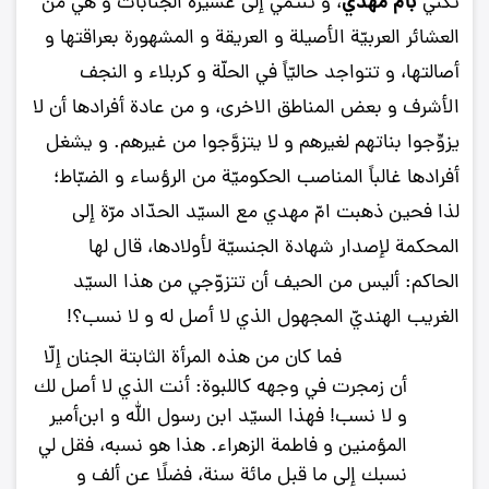
بامّ مهدي
تكنّي
، و تنتمي إلى عشيرة الجنابات و هي من
العشائر العربيّة الأصيلة و العريقة و المشهورة بعراقتها و
أصالتها، و تتواجد حاليّاً في الحلّة و كربلاء و النجف
الأشرف و بعض المناطق الاخرى، و من عادة أفرادها أن لا
يزوِّجوا بناتهم لغيرهم و لا يتزوَّجوا من غيرهم. و يشغل
أفرادها غالباً المناصب الحكوميّة من الرؤساء و الضبّاط؛
لذا فحين ذهبت امّ مهدي مع السيّد الحدّاد مرّة إلى
المحكمة لإصدار شهادة الجنسيّة لأولادها، قال لها
الحاكم: أليس من الحيف أن تتزوّجي من هذا السيّد
الغريب الهنديّ المجهول الذي لا أصل له و لا نسب؟!
فما كان من هذه المرأة الثابتة الجنان إلّا
أن زمجرت في وجهه كاللبوة: أنت الذي لا أصل لك
و لا نسب! فهذا السيّد ابن رسول الله و ابن‌أمير
المؤمنين و فاطمة الزهراء. هذا هو نسبه، فقل لي
نسبك إلى ما قبل مائة سنة، فضلًا عن ألف و