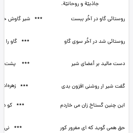
جاذبيّة و روحانيّة.
روستائى گاو در آخُر ببست‌
***
شير گاوش خور
روستائى شد در آخُر سوى گاو
***
گاو را 
دست ماليد بر أعضاى شير
***
پشت و په
زهره‌اش
گفت شير ار روشنى افزون بدى‌
***
اين چنين گستاخ زان مى خاردم‌
***
كو در 
حق همى گويد كه اى مغرور كور
***
نى ز 