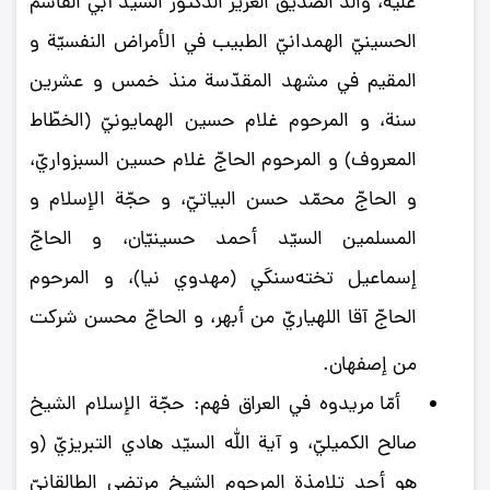
عليه، والد الصديق العزيز الدكتور السيّد أبي القاسم
الحسينيّ الهمدانيّ الطبيب في الأمراض النفسيّة و
المقيم في مشهد المقدّسة منذ خمس و عشرين
سنة، و المرحوم غلام حسين الهمايونيّ (الخطّاط
المعروف) و المرحوم الحاجّ غلام حسين السبزواريّ،
و الحاجّ محمّد حسن البياتيّ، و حجّة الإسلام و
المسلمين السيّد أحمد حسينيّان، و الحاجّ
إسماعيل تخته‌سنگي (مهدوي نيا)، و المرحوم
الحاجّ آقا اللهياريّ من أبهر، و الحاجّ محسن شركت
من إصفهان
.
أمّا مريدوه في العراق فهم: حجّة الإسلام الشيخ
صالح الكميليّ، و آية الله السيّد هادي التبريزيّ (و
هو أحد تلامذة المرحوم الشيخ مرتضى الطالقانيّ