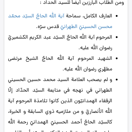
ومن الطلاب البارزين أيضاً للسيد الحداد :
العارف الكامل، سماحة
آیة ‌الله الحاجّ السیّد محمّد
محسن الحسینيّ الطهرانيّ
قدس سرّه.
المرحوم آیة ‌الله الحاجّ السیّد عبد الكریم الكشمیريّ
رضوان الله عليه.
الشهید المرحوم آیة ‌الله الحاجّ الشیخ مرتضی
مطهّري رضوان الله عليه.
و لم يصحب العلامة السيد محمد حسين الحسيني
الطهراني في نهجه في متابعة السيّد الحدّاد إلّا
الرفقاء الهمدانيّون الذين كانوا تلامذة المرحوم آية
الله الأنصاريّ و من ملازميه ذوي السابقة و الخبرة،
كالسيّد الحاجّ أحمد الحسينيّ الهمدانيّ رحمة الله