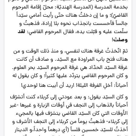
بخدمة المدرسة (المدرسة الهنديّة: محلّ إقامة المرحوم
القاضيّ)؛ و ما إن دخلتُ هناك حتّى رأيت أمامي سيّداً
جالساً فأحسست بانجذاب نحوه بلا إرادة، فذهبتُ و
لقد
سلّمت عليه و قبّلت يده، فقال المرحوم القاضي:
وصلتَ
!
ثمّ اتّخذتُ غرفة هناك لنفسي، و منذ ذلك الوقت و من
هناك فتح باب المراودة مع السيّد. و صادف أن كانت
غرفة السيّد الحدّاد هي غرفة المرحوم السيّد بحر العلوم.
و كان المرحوم القاضي يتردّد عليها كثيراً؛ و كان يقول له
أحياناً: أخلِ الغرفة الليلة! اريد أن أبيت هنا لوحدي!
و كان السيّد يقول: و بعد عودتي إلى كربلاء كنت أتشرّف
أحياناً بالذهاب إلى النجف في أوقات الزيارة و غيرها -غير
الأوقات التي كان السيّد القاضي يتشرّف فيها بالمجي‌ء
إلى كربلاء- فذهبتُ يوماً من كربلاء إلى النجف الأشرف و
أخذتُ للسيّد خمسين فلساً (أي درهماً واحداً،و الدينار