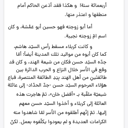
أربعمائة سنة!
و هكذا فقد أذعن الحاكم أمام
منطقها و اعتذر منها.
أما أبو زوجته فهو
حسين أبو عَمْشة
، و كان
اسم امّ زوجته
نجيبة
.
و كانت كربلاء مسقط رأس السيّد هاشم،
كما كان أبوه من مواليد تلك المدينة أيضاً؛ أمّا
جدّه السيّد حسن فكان من شيعة الهند، و كان قد
وقع في الأسر خلال النزاع و الحرب الدائرة بين
طائفتَينِ من أهل الهند بِيَدِ الطائفة المنتصرة، فباع
هؤلاء المرحوم السيّد حسن -جدّ الحدّاد- إلى عائلة
شيعيّة ملقّبة بـ «
أفضل خان
»، ثمّ هاجرت هذه
العائلة إلى كربلاء و أخذوا السيّد حسن معهم
إليها. ثمّ إنّهم أطلقوه من الأسر لمّا شاهدوا منه
الكرامات العديدة و لم يعودوا يكلّفوه بعمل. لكنّ