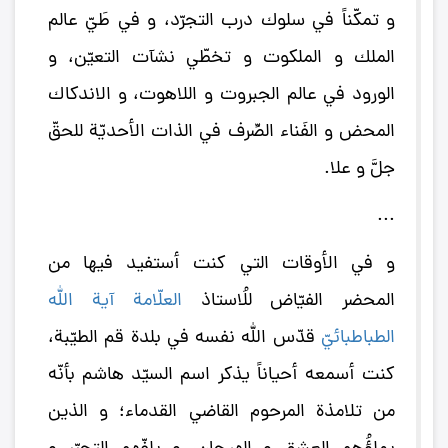
و تمكّناً في سلوك درب التجرّد، و في طَيّ عالم
الملك و الملكوت و تخطّي نشآت التعيّن، و
الورود في عالم الجبروت و اللاهوت، و الاندكاك
المحض و الفَناء الصِّرف في الذات الأحديّة للحقّ
جلَّ و علا.
...
و في الأوقات التي كنت أستفيد فيها من
المحضر الفيّاض للُاستاذ
العلّامة آية الله
الطباطبائيّ
قدّس الله نفسه في بلدة قم الطيّبة،
كنت أسمعه أحياناً يذكر اسم السيّد هاشم بأنّه
من تلامذة المرحوم القاضي القدماء؛ و الذين