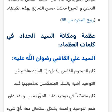
النجفيّ و الميرزا محمّد حسن النمازيّ بهذه الكيفيّة.
(
روح المجرد ص 65
)
عظمة ومكانة السيد الحداد في
كلمات العظماء:
السيد علي القاضي رضوان الله عليه:
كان المرحوم القاضي يقول: إنّ السيّد هاشم في
التوحيد أشبه بالسنّة المتعصِّبين لمذهبهم؛ فقد
كان متعصِّباً في توحيد ذات الحقّ تعالى، و لقد ذاق
طعم التوحيد و لمسه بشكل استحال معه لأيّ شي‌ء