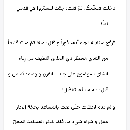
دخلت فسلّمتُ، ثمّ قلت: جئت لتسمِّروا في قدمي
نعلًا!
فرفع سبّابته تجاه أنفه فوراً و قال: صه! ثمّ صبّ قدحاً
من الشاي المعطّر ذي المذاق اللطيف من إناء
الشاي الموضوع على جانب الفرن و وضعه أمامي و
قال: باسم الله، تفضّل!
و لم تدم لحظات حتّى بعث بالمساعد بحجّة إنجاز
عمل و شراء شي‌ء ما، فلمّا غادر المساعد المحلّ،