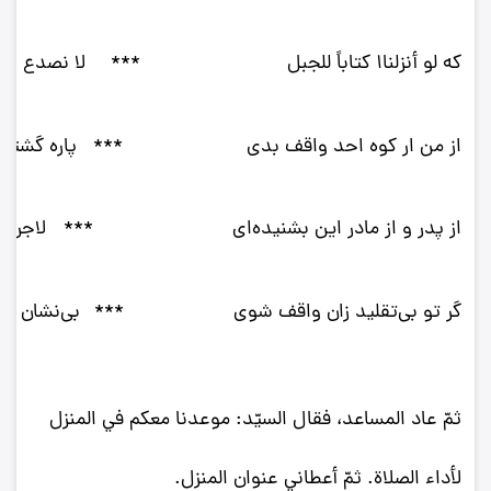
كه لو أنزلنا۱ كتاباً للجبل‌
***
لا نصدع ثم 
از من ار كوه احد واقف بدى‌
***
پاره گشتى
از پدر و از مادر اين بشنيده‌اى‌
***
لاجرم 
گر تو بى‌تقليد زان واقف شوى‌
***
بى‌نشان بى
ثمّ عاد المساعد، فقال السيّد: موعدنا معكم في المنزل
لأداء الصلاة. ثمّ أعطاني عنوان المنزل.