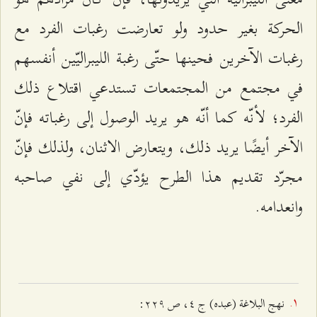
الحركة بغير حدود ولو تعارضت رغبات الفرد مع
رغبات الآخرين فحينها حتّى رغبة الليبراليّين أنفسهم
في مجتمع من المجتمعات تستدعي اقتلاع ذلك
الفرد؛ لأنّه كما أنّه هو يريد الوصول إلى رغباته فإنّ
الآخر أيضًا يريد ذلك، ويتعارض الاثنان، ولذلك فإنّ
مجرّد تقديم هذا الطرح يؤدّي إلى نفي صاحبه
وانعدامه.
نهج البلاغة (عبده) ج ٤، ص ٢٢٩: