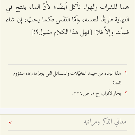
هما للشراب والهواء نأكل أيضًا؛ لأنّ الماء يفتح في
النهاية طريقًا لنفسه، وأمّا النَفَس فكما يحبّ، إن شاء
فليأت وإلاّ فلا! [فهل هذا الكلام مقبول؟!]
هذا الوعاء من حيث التخيّلات والمسائل التی یجرّها وعاء مشؤوم
للغاية.
بحارالأنوار، ج ١، ص ٢٢٦.
معاني الذكر ومراتبه
7