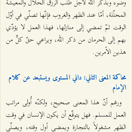
وضوء وبذكر الله لأجل طلب الرزق الحلال والمعيشة
المحلّلة، أمّا عند الظهر والغروب فإنّها تصلّي في أوّل
الوقت ثمّ تمضي إلى منازلها، فهذا العمل لا يؤدّي
بهم إلى الحرمان من ذكر الله، ويراعي حقّ كلٍّ من
هذين الأمرين.
محاكمة المعنى الثاني: داني المستوى ويستبعد عن كلام
الإمام
ورغم أنّ هذا المعنى صحيح، ولكنّه أُولى مراتب
العمل للمسلم. فهل يتوقّع أن يكون الإنسان في وقت
الظهر مشغولاً بالتجارة ويمضي أول وقته، ويصلّي