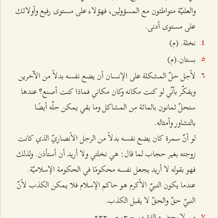
والعلنيّة متواطئون مع المسؤولين، فهؤلاء على مستوى رفيع وأولائك
على مستوى أدنى.
نخلة. (م)
بستان.(م)
لأجل حلّ المشكلة على الإنسان أن يضع نفسه بدلاً من الآخرين
ويفكّر بأنّي لو كنت مكانه وكان مكاني فماذا كنت أصنع؟ عندها
ستحلّ ثمانون بالمائة من المشاكل وما بقي يمكن حلّه أيضًا
بالتشاور وأمثاله.
لو أنّ سمرة كان يضع نفسه بدلاً من الرجل الأنصاريّ الذي كانت
زوجته بغير حجاب لما قال: هي نخلتي ولا أريد أن أستأذن. ولذلك
فهو بقوله لا أريد يجعل نفسه محكومًا في الحكومة الإسلاميّة.
عندما يكون النبيّ الأكرم هو حاكم الإسلام فلا يمكن الكذب لأنّ
النبيّ حقّ والحقّ لا يقبل الكذب.
من لا يحضره الفقيه، ج ٣، ص ٢٣٣.