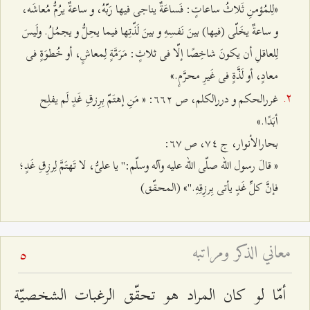
«لِلمُؤمنِ ثَلاثُ ساعاتٍ: فَساعَةٌ يناجى فيها رَبّهُ، و ساعةٌ يرُمُّ مُعاشَه،
و ساعةٌ يخَلّى (فيها) بينَ نَفسِهِ و بينَ لَذّتِها فيما يحِلُّ و يجمُلُ. ولَيسَ
لِلعاقلِ أن يكونَ شاخِصًا إلّا فى ثلاثٍ: مَرَمَّةٍ لِمعاشٍ، أو خُطوَةٍ فى
معادٍ، أو لَذَّةٍ فى غَيرِ محرَّمٍ.»
غررالحكم و دررالكلم، ص ٦٦٢: « مَنِ إهتَمّ بِرِزقِ غَدٍ لَم يفلِح
أبَدًا.»
بحارالأنوار، ج ٧٤، ص ٦٧:
« قالَ رسول الله صلّى الله عليه وآله وسلّم:" يا علىُّ، لا تَهتَمَّ لِرزِقِ غَدٍ؛
فإنَّ كلِّ غَدٍ يأتى بِرزِقِهِ."» (المحقّق)
معاني الذكر ومراتبه
5
أمّا لو كان المراد هو تحقّق الرغبات الشخصيّة