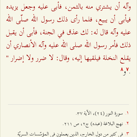
وآله أن يشتري منه بالثمن، فأبى عليه وجعل يزيده
فيأبى أن يبيع، فلما رأى ذلك رسول الله صلّى الله
عليه وآله قال له: لك عذق في الجنة، فأبى أن يقبل
ذلك فأمر رسول الله صلى الله عليه وآله الأنصاري أن
يقلع النخلة فيلقيها إليه، وقال: لا ضرر ولا إضرار "
.
و
۸
۷
سورة النور (٢٤)، الآية ٣۷.
نهج البلاغة (عبده) ج٢، ص ٢۱۱.
في كثير من دول الخارج، الذين يعملون في المؤسّسات السريّة