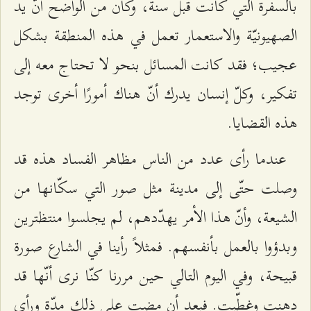
بالسفرة التي كانت قبل سنة، وكان من الواضح أنّ يد
الصهيونيّة والاستعمار تعمل في هذه المنطقة بشكل
عجيب؛ فقد كانت المسائل بنحو لا تحتاج معه إلى
تفكير، وكلّ إنسان يدرك أنّ هناك أمورًا أخرى توجد
هذه القضايا.
عندما رأى عدد من الناس مظاهر الفساد هذه قد
وصلت حتّى إلى مدينة مثل صور التي سكّانها من
الشيعة، وأنّ هذا الأمر يهدّدهم، لم يجلسوا منتظترین
وبدؤوا بالعمل بأنفسهم. فمثلاً رأينا في الشارع صورة
قبيحة، وفي اليوم التالي حين مررنا كنّا نرى أنّها قد
دهنت وغطّيت. فبعد أن مضت على ذلك مدّة ورأى