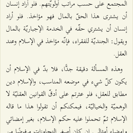
المجتمع على حسب مراتب أولويّتهم. فلو أراد إنسان
أن یشتری هذا الحقّ بالمال فهو مؤاخذ. فلو أراد
إنسان أن يشتري حقّه في الخدمة الإجباريّة بالمال
ويقول: الجنديّة للفقراء، فإنّه مؤاخذ في الإسلام وعند
العقل.
وهذه المسألة دقيقة جدًّا، فلا بدّ في الإسلام أن
يكون كلّ شيء في موضعه المناسب، والإسلام دين
مطابق للعقل، فلو عثرتم على أدقّ القوانين العقليّة لا
الوهميّة والخياليّة، فيمكنكم أن تقولوا هذا ما قاله
الإسلام ثمّ تحملوا عليه حكم الإسلام، بغير إمضائي
وإمضاء أمثالي. إن كان أصغر التجاوزات مرفوضًا من