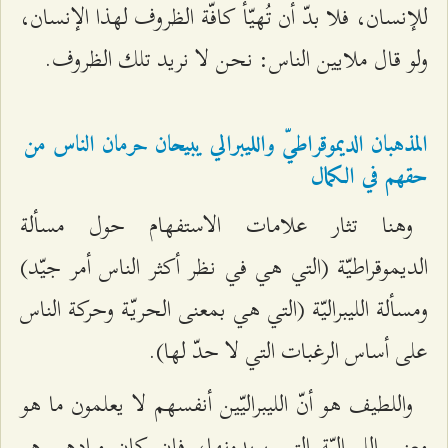
للإنسان، فلا بدّ أن تُهيّأ كافّة الظروف لهذا الإنسان،
ولو قال ملايين الناس: نحن لا نريد تلك الظروف.
المذهبان الديموقراطيّ والليبرالي يبيحان حرمان الناس من
حقهم في الكمال
وهنا تثار علامات الاستفهام حول مسألة
الديموقراطيّة (التي هي في نظر أكثر الناس أمر جيّد)
ومسألة الليبراليّة (التي هي بمعنى الحريّة وحركة الناس
على أساس الرغبات التي لا حدّ لها).
واللطيف هو أنّ الليبراليّين أنفسهم لا يعلمون ما هو
معنى الليبراليّة التي يريدونها، فإن كان مرادهم هو