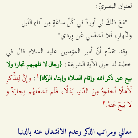
لعنوان البصريّ:
"مَعَ ذلكَ لي أورادٌ في كُلِّ ساعَةٍ مِن آناءِ اللَيلِ
والنَّهارِ، فَلا تَشغَلني عَن وِردي"
وقد تقدّم أنّ أمير المؤمنين عليه السلام قال في
خطبة له حول الآية الشريفة:
{رجال لا تلهيهم تجارة ولا
وإنَّ لِلذِّكرِ
:
بيع عن ذكر الله وإقام الصلاة وإيتاء الزكاة}
۱
لَأهلًا أخذوهُ مِنَ الدّنيا بَدَلًا، فَلَم تَشغَلهُم تِجارَةٌ و
لا بَيعٌ عَنهُ.
٢
معاني ومراتب الذكر وعدم الانشغال عنه بالدنيا