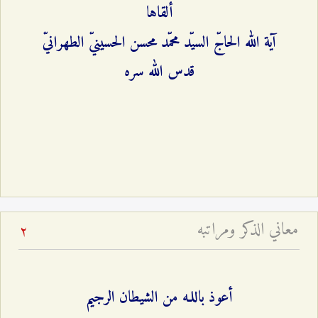
ألقاها
آية الله الحاجّ السيّد محمّد محسن الحسينيّ الطهرانيّ
قدس الله سره
معاني الذكر ومراتبه
2
أعوذ باللـه من الشيطان الرجيم