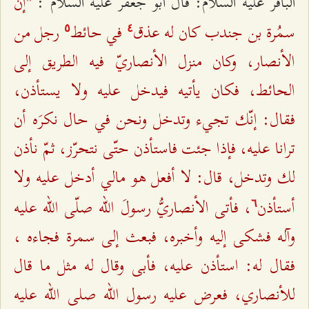
"إنّ
الباقر عليه السلام: قال أبو جعفر عليه السلام :
سمُرة بن جندب كان له عذق
في حائط
رجل من
٥
٤
الأنصار، وكان منزل الأنصاريّ فيه الطريق إلى
الحائط، فكان يأتيه فيدخل عليه ولا يستأذن،
فقال: إنّك تجيء وتدخل ونحن في حال نكرَه أن
ترانا عليه، فإذا جئت فاستأذن حتّى نتحرّز، ثمّ نأذن
لك وتدخل، قال: لا أفعل هو مالي أدخل عليه ولا
أستأذن
، فأتى الأنصاريُّ رسولَ الله صلّى الله عليه
٦
وآله فشكى إليه وأخبره، فبعث إلى سمرة فجاءه ،
فقال له: استأذن عليه، فأبى وقال له مثل ما قال
للأنصاري، فعرض عليه رسول الله صلى الله عليه