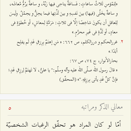
«لِلمُؤمنِ ثَلاثُ ساعاتٍ: فَساعَةٌ يناجى فيها رَبّهُ، و ساعةٌ يرُمُّ مُعاشَه،
و ساعةٌ يخَلّى (فيها) بينَ نَفسِهِ و بينَ لَذّتِها فيما يحِلُّ و يجمُلُ. ولَيسَ
لِلعاقلِ أن يكونَ شاخِصًا إلّا فى ثلاثٍ: مَرَمَّةٍ لِمعاشٍ، أو خُطوَةٍ فى
معادٍ، أو لَذَّةٍ فى غَيرِ محرَّمٍ.»
غررالحكم و دررالكلم، ص ٦٦٢: « مَنِ إهتَمّ بِرِزقِ غَدٍ لَم يفلِح
أبَدًا.»
بحارالأنوار، ج ٧٤، ص ٦٧:
« قالَ رسول الله صلّى الله عليه وآله وسلّم:" يا علىُّ، لا تَهتَمَّ لِرزِقِ غَدٍ؛
فإنَّ كلِّ غَدٍ يأتى بِرزِقِهِ."» (المحقّق)
معاني الذكر ومراتبه
5
أمّا لو كان المراد هو تحقّق الرغبات الشخصيّة