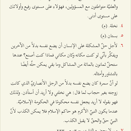
والعلنيّة متواطئون مع المسؤولين، فهؤلاء على مستوى رفيع وأولائك
على مستوى أدنى.
نخلة. (م)
بستان.(م)
لأجل حلّ المشكلة على الإنسان أن يضع نفسه بدلاً من الآخرين
ويفكّر بأنّي لو كنت مكانه وكان مكاني فماذا كنت أصنع؟ عندها
ستحلّ ثمانون بالمائة من المشاكل وما بقي يمكن حلّه أيضًا
بالتشاور وأمثاله.
لو أنّ سمرة كان يضع نفسه بدلاً من الرجل الأنصاريّ الذي كانت
زوجته بغير حجاب لما قال: هي نخلتي ولا أريد أن أستأذن. ولذلك
فهو بقوله لا أريد يجعل نفسه محكومًا في الحكومة الإسلاميّة.
عندما يكون النبيّ الأكرم هو حاكم الإسلام فلا يمكن الكذب لأنّ
النبيّ حقّ والحقّ لا يقبل الكذب.
من لا يحضره الفقيه، ج ٣، ص ٢٣٣.