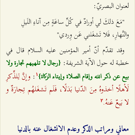
لعنوان البصريّ:
"مَعَ ذلكَ لي أورادٌ في كُلِّ ساعَةٍ مِن آناءِ اللَيلِ
والنَّهارِ، فَلا تَشغَلني عَن وِردي"
وقد تقدّم أنّ أمير المؤمنين عليه السلام قال في
خطبة له حول الآية الشريفة:
{رجال لا تلهيهم تجارة ولا
وإنَّ لِلذِّكرِ
:
بيع عن ذكر الله وإقام الصلاة وإيتاء الزكاة}
۱
لَأهلًا أخذوهُ مِنَ الدّنيا بَدَلًا، فَلَم تَشغَلهُم تِجارَةٌ و
لا بَيعٌ عَنهُ.
٢
معاني ومراتب الذكر وعدم الانشغال عنه بالدنيا