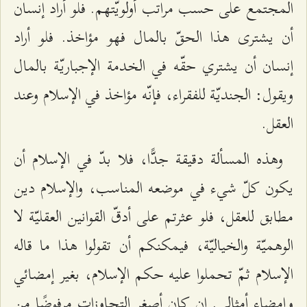
المجتمع على حسب مراتب أولويّتهم. فلو أراد إنسان
أن یشتری هذا الحقّ بالمال فهو مؤاخذ. فلو أراد
إنسان أن يشتري حقّه في الخدمة الإجباريّة بالمال
ويقول: الجنديّة للفقراء، فإنّه مؤاخذ في الإسلام وعند
العقل.
وهذه المسألة دقيقة جدًّا، فلا بدّ في الإسلام أن
يكون كلّ شيء في موضعه المناسب، والإسلام دين
مطابق للعقل، فلو عثرتم على أدقّ القوانين العقليّة لا
الوهميّة والخياليّة، فيمكنكم أن تقولوا هذا ما قاله
الإسلام ثمّ تحملوا عليه حكم الإسلام، بغير إمضائي
وإمضاء أمثالي. إن كان أصغر التجاوزات مرفوضًا من