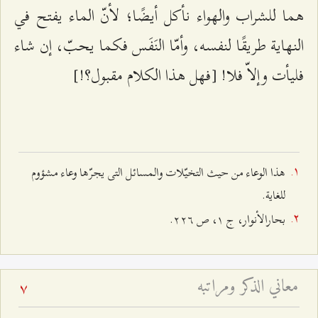
هما للشراب والهواء نأكل أيضًا؛ لأنّ الماء يفتح في
النهاية طريقًا لنفسه، وأمّا النَفَس فكما يحبّ، إن شاء
فليأت وإلاّ فلا! [فهل هذا الكلام مقبول؟!]
هذا الوعاء من حيث التخيّلات والمسائل التی یجرّها وعاء مشؤوم
للغاية.
بحارالأنوار، ج ١، ص ٢٢٦.
معاني الذكر ومراتبه
7