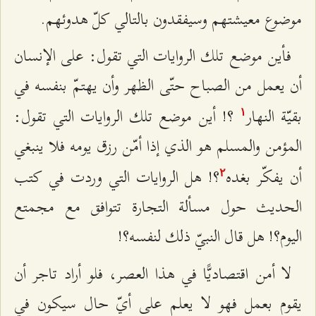
موضوع معيشتهم وسيفقدون بالتالي كلّ هدوئهم.
فأين موضع تلك الروايات التي تقول: على الإنسان
أن يعمل من الصباح حتّى الظهر وأن يهتمّ بنفسه في
بقيّة النهار
؟! أين موضع تلك الروايات التي تقول:
۱
المؤمن والمسلم هو الذي إذا أمّن رزق يومه فلا ينبغي
أن يفكّر بغده
؟! هل الروايات التي وردت في كتب
٢
الحديث حول مسألة التجارة تتوافق مع مجمتع
اليوم؟! هل قال النبيّ ذلك لنفسه؟!
لا أمن اقتصاديًّا في هذا العصر، فلو أراد تاجر أن
يقوم بعمل فهو لا يعلم على أيّ حال سيكون في