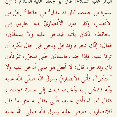
"إنّ
الباقر عليه السلام: قال أبو جعفر عليه السلام :
سمُرة بن جندب كان له عذق
في حائط
رجل من
٥
٤
الأنصار، وكان منزل الأنصاريّ فيه الطريق إلى
الحائط، فكان يأتيه فيدخل عليه ولا يستأذن،
فقال: إنّك تجيء وتدخل ونحن في حال نكرَه أن
ترانا عليه، فإذا جئت فاستأذن حتّى نتحرّز، ثمّ نأذن
لك وتدخل، قال: لا أفعل هو مالي أدخل عليه ولا
أستأذن
، فأتى الأنصاريُّ رسولَ الله صلّى الله عليه
٦
وآله فشكى إليه وأخبره، فبعث إلى سمرة فجاءه ،
فقال له: استأذن عليه، فأبى وقال له مثل ما قال
للأنصاري، فعرض عليه رسول الله صلى الله عليه