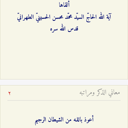
ألقاها
آية الله الحاجّ السيّد محمّد محسن الحسينيّ الطهرانيّ
قدس الله سره
معاني الذكر ومراتبه
2
أعوذ باللـه من الشيطان الرجيم