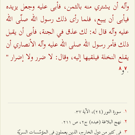
وآله أن يشتري منه بالثمن، فأبى عليه وجعل يزيده
فيأبى أن يبيع، فلما رأى ذلك رسول الله صلّى الله
عليه وآله قال له: لك عذق في الجنة، فأبى أن يقبل
ذلك فأمر رسول الله صلى الله عليه وآله الأنصاري أن
يقلع النخلة فيلقيها إليه، وقال: لا ضرر ولا إضرار "
.
و
۸
۷
سورة النور (٢٤)، الآية ٣۷.
نهج البلاغة (عبده) ج٢، ص ٢۱۱.
في كثير من دول الخارج، الذين يعملون في المؤسّسات السريّة