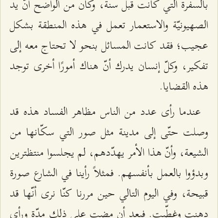
بالسفرة التي كانت قبل سنة، وكان من الواضح أنّ يد
الصهيونيّة والاستعمار تعمل في هذه المنطقة بشكل
عجيب؛ فقد كانت المسائل بنحو لا تحتاج معه إلى
تفكير، وكلّ إنسان يدرك أنّ هناك أمورًا أخرى توجد
هذه القضايا.
عندما رأى عدد من الناس مظاهر الفساد هذه قد
وصلت حتّى إلى مدينة مثل صور التي سكّانها من
الشيعة، وأنّ هذا الأمر يهدّدهم، لم يجلسوا منتظترین
وبدؤوا بالعمل بأنفسهم. فمثلاً رأينا في الشارع صورة
قبيحة، وفي اليوم التالي حين مررنا كنّا نرى أنّها قد
دهنت وغطّيت. فبعد أن مضت على ذلك مدّة ورأى