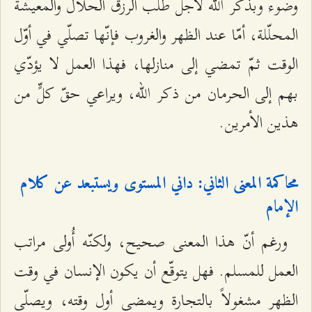
وضوء وبذكر الله لأجل طلب الرزق الحلال والمعيشة
المحلّلة، أمّا عند الظهر والغروب فإنّها تصلّي في أوّل
الوقت ثمّ تمضي إلى منازلها، فهذا العمل لا يؤدّي
بهم إلى الحرمان من ذكر الله، ويراعي حقّ كلٍّ من
هذين الأمرين.
محاكمة المعنى الثاني: داني المستوى ويستبعد عن كلام
الإمام
ورغم أنّ هذا المعنى صحيح، ولكنّه أُولى مراتب
العمل للمسلم. فهل يتوقّع أن يكون الإنسان في وقت
الظهر مشغولاً بالتجارة ويمضي أول وقته، ويصلّي