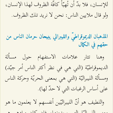
للإنسان، فلا بدّ أن تُهيّأ كافّة الظروف لهذا الإنسان،
ولو قال ملايين الناس: نحن لا نريد تلك الظروف.
المذهبان الديموقراطيّ والليبرالي يبيحان حرمان الناس من
حقهم في الكمال
وهنا تثار علامات الاستفهام حول مسألة
الديموقراطيّة (التي هي في نظر أكثر الناس أمر جيّد)
ومسألة الليبراليّة (التي هي بمعنى الحريّة وحركة الناس
على أساس الرغبات التي لا حدّ لها).
واللطيف هو أنّ الليبراليّين أنفسهم لا يعلمون ما هو
معنى الليبراليّة التي يريدونها، فإن كان مرادهم هو