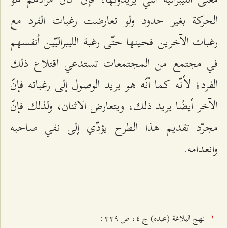
الحركة بغير حدود ولو تعارضت رغبات الفرد مع
رغبات الآخرين فحينها حتّى رغبة الليبراليّين أنفسهم
في مجتمع من المجتمعات تستدعي اقتلاع ذلك
الفرد؛ لأنّه كما أنّه هو يريد الوصول إلى رغباته فإنّ
الآخر أيضًا يريد ذلك، ويتعارض الاثنان، ولذلك فإنّ
مجرّد تقديم هذا الطرح يؤدّي إلى نفي صاحبه
وانعدامه.
نهج البلاغة (عبده) ج ٤، ص ٢٢٩: