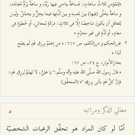
«لِلمُؤمنِ ثَلاثُ ساعاتٍ: فَساعَةٌ يناجى فيها رَبّهُ، و ساعةٌ يرُمُّ مُعاشَه،
و ساعةٌ يخَلّى (فيها) بينَ نَفسِهِ و بينَ لَذّتِها فيما يحِلُّ و يجمُلُ. ولَيسَ
لِلعاقلِ أن يكونَ شاخِصًا إلّا فى ثلاثٍ: مَرَمَّةٍ لِمعاشٍ، أو خُطوَةٍ فى
معادٍ، أو لَذَّةٍ فى غَيرِ محرَّمٍ.»
غررالحكم و دررالكلم، ص ٦٦٢: « مَنِ إهتَمّ بِرِزقِ غَدٍ لَم يفلِح
أبَدًا.»
بحارالأنوار، ج ٧٤، ص ٦٧:
« قالَ رسول الله صلّى الله عليه وآله وسلّم:" يا علىُّ، لا تَهتَمَّ لِرزِقِ غَدٍ؛
فإنَّ كلِّ غَدٍ يأتى بِرزِقِهِ."» (المحقّق)
معاني الذكر ومراتبه
5
أمّا لو كان المراد هو تحقّق الرغبات الشخصيّة