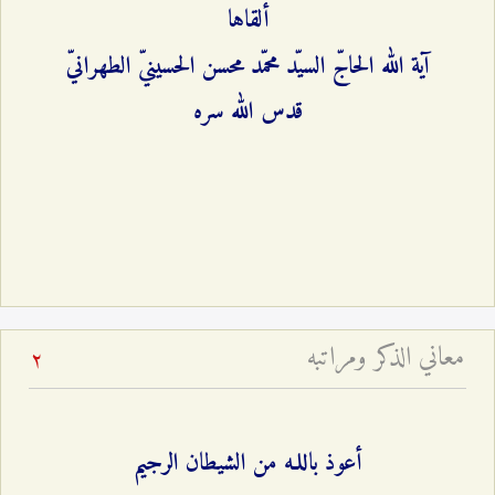
ألقاها
آية الله الحاجّ السيّد محمّد محسن الحسينيّ الطهرانيّ
قدس الله سره
معاني الذكر ومراتبه
2
أعوذ باللـه من الشيطان الرجيم