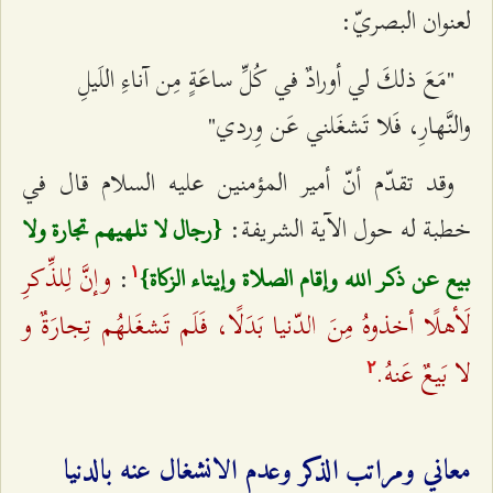
لعنوان البصريّ:
"مَعَ ذلكَ لي أورادٌ في كُلِّ ساعَةٍ مِن آناءِ اللَيلِ
والنَّهارِ، فَلا تَشغَلني عَن وِردي"
وقد تقدّم أنّ أمير المؤمنين عليه السلام قال في
خطبة له حول الآية الشريفة:
{رجال لا تلهيهم تجارة ولا
وإنَّ لِلذِّكرِ
:
بيع عن ذكر الله وإقام الصلاة وإيتاء الزكاة}
۱
لَأهلًا أخذوهُ مِنَ الدّنيا بَدَلًا، فَلَم تَشغَلهُم تِجارَةٌ و
لا بَيعٌ عَنهُ.
٢
معاني ومراتب الذكر وعدم الانشغال عنه بالدنيا