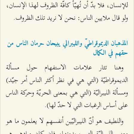
للإنسان، فلا بدّ أن تُهيّأ كافّة الظروف لهذا الإنسان،
ولو قال ملايين الناس: نحن لا نريد تلك الظروف.
المذهبان الديموقراطيّ والليبرالي يبيحان حرمان الناس من
حقهم في الكمال
وهنا تثار علامات الاستفهام حول مسألة
الديموقراطيّة (التي هي في نظر أكثر الناس أمر جيّد)
ومسألة الليبراليّة (التي هي بمعنى الحريّة وحركة الناس
على أساس الرغبات التي لا حدّ لها).
واللطيف هو أنّ الليبراليّين أنفسهم لا يعلمون ما هو
معنى الليبراليّة التي يريدونها، فإن كان مرادهم هو