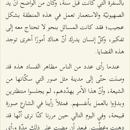
بالسفرة التي كانت قبل سنة، وكان من الواضح أنّ يد
الصهيونيّة والاستعمار تعمل في هذه المنطقة بشكل
عجيب؛ فقد كانت المسائل بنحو لا تحتاج معه إلى
تفكير، وكلّ إنسان يدرك أنّ هناك أمورًا أخرى توجد
هذه القضايا.
عندما رأى عدد من الناس مظاهر الفساد هذه قد
وصلت حتّى إلى مدينة مثل صور التي سكّانها من
الشيعة، وأنّ هذا الأمر يهدّدهم، لم يجلسوا منتظترین
وبدؤوا بالعمل بأنفسهم. فمثلاً رأينا في الشارع صورة
قبيحة، وفي اليوم التالي حين مررنا كنّا نرى أنّها قد
دهنت وغطّيت. فبعد أن مضت على ذلك مدّة ورأى