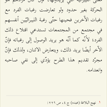
الحركة بغير حدود ولو تعارضت رغبات الفرد مع
رغبات الآخرين فحينها حتّى رغبة الليبراليّين أنفسهم
في مجتمع من المجتمعات تستدعي اقتلاع ذلك
الفرد؛ لأنّه كما أنّه هو يريد الوصول إلى رغباته فإنّ
الآخر أيضًا يريد ذلك، ويتعارض الاثنان، ولذلك فإنّ
مجرّد تقديم هذا الطرح يؤدّي إلى نفي صاحبه
وانعدامه.
نهج البلاغة (عبده) ج ٤، ص ٢٢٩: