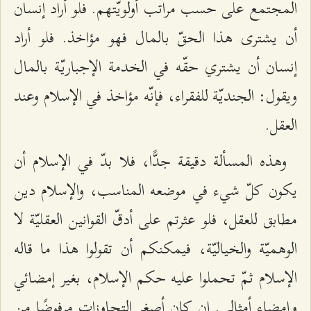
المجتمع على حسب مراتب أولويّتهم. فلو أراد إنسان
أن یشتری هذا الحقّ بالمال فهو مؤاخذ. فلو أراد
إنسان أن يشتري حقّه في الخدمة الإجباريّة بالمال
ويقول: الجنديّة للفقراء، فإنّه مؤاخذ في الإسلام وعند
العقل.
وهذه المسألة دقيقة جدًّا، فلا بدّ في الإسلام أن
يكون كلّ شيء في موضعه المناسب، والإسلام دين
مطابق للعقل، فلو عثرتم على أدقّ القوانين العقليّة لا
الوهميّة والخياليّة، فيمكنكم أن تقولوا هذا ما قاله
الإسلام ثمّ تحملوا عليه حكم الإسلام، بغير إمضائي
وإمضاء أمثالي. إن كان أصغر التجاوزات مرفوضًا من