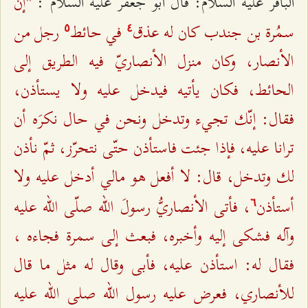
"إنّ
الباقر عليه السلام: قال أبو جعفر عليه السلام :
سمُرة بن جندب كان له عذق
في حائط
رجل من
٥
٤
الأنصار، وكان منزل الأنصاريّ فيه الطريق إلى
الحائط، فكان يأتيه فيدخل عليه ولا يستأذن،
فقال: إنّك تجيء وتدخل ونحن في حال نكرَه أن
ترانا عليه، فإذا جئت فاستأذن حتّى نتحرّز، ثمّ نأذن
لك وتدخل، قال: لا أفعل هو مالي أدخل عليه ولا
أستأذن
، فأتى الأنصاريُّ رسولَ الله صلّى الله عليه
٦
وآله فشكى إليه وأخبره، فبعث إلى سمرة فجاءه ،
فقال له: استأذن عليه، فأبى وقال له مثل ما قال
للأنصاري، فعرض عليه رسول الله صلى الله عليه