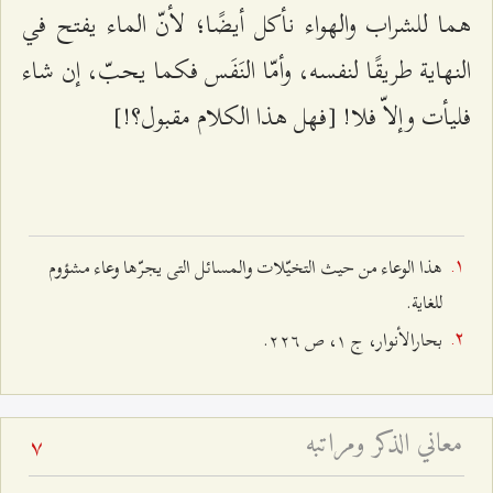
هما للشراب والهواء نأكل أيضًا؛ لأنّ الماء يفتح في
النهاية طريقًا لنفسه، وأمّا النَفَس فكما يحبّ، إن شاء
فليأت وإلاّ فلا! [فهل هذا الكلام مقبول؟!]
هذا الوعاء من حيث التخيّلات والمسائل التی یجرّها وعاء مشؤوم
للغاية.
بحارالأنوار، ج ١، ص ٢٢٦.
معاني الذكر ومراتبه
7