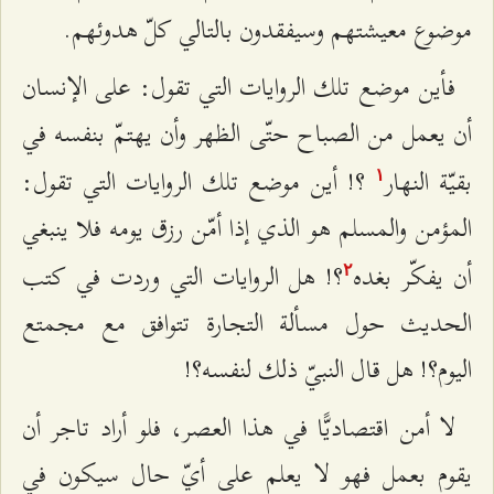
موضوع معيشتهم وسيفقدون بالتالي كلّ هدوئهم.
فأين موضع تلك الروايات التي تقول: على الإنسان
أن يعمل من الصباح حتّى الظهر وأن يهتمّ بنفسه في
بقيّة النهار
؟! أين موضع تلك الروايات التي تقول:
۱
المؤمن والمسلم هو الذي إذا أمّن رزق يومه فلا ينبغي
أن يفكّر بغده
؟! هل الروايات التي وردت في كتب
٢
الحديث حول مسألة التجارة تتوافق مع مجمتع
اليوم؟! هل قال النبيّ ذلك لنفسه؟!
لا أمن اقتصاديًّا في هذا العصر، فلو أراد تاجر أن
يقوم بعمل فهو لا يعلم على أيّ حال سيكون في