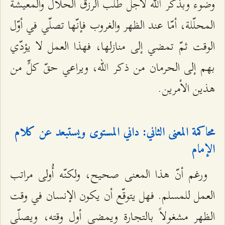
وضوء وبذكر الله لأجل طلب الرزق الحلال والمعيشة
المحلّلة، أمّا عند الظهر والغروب فإنّها تصلّي في أوّل
الوقت ثمّ تمضي إلى منازلها، فهذا العمل لا يؤدّي
بهم إلى الحرمان من ذكر الله، ويراعي حقّ كلٍّ من
هذين الأمرين.
محاكمة المعنى الثاني: داني المستوى ويستبعد عن كلام
الإمام
ورغم أنّ هذا المعنى صحيح، ولكنّه أُولى مراتب
العمل للمسلم. فهل يتوقّع أن يكون الإنسان في وقت
الظهر مشغولاً بالتجارة ويمضي أول وقته، ويصلّي