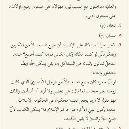
والعلنيّة متواطئون مع المسؤولين، فهؤلاء على مستوى رفيع وأولائك
على مستوى أدنى.
نخلة. (م)
بستان.(م)
لأجل حلّ المشكلة على الإنسان أن يضع نفسه بدلاً من الآخرين
ويفكّر بأنّي لو كنت مكانه وكان مكاني فماذا كنت أصنع؟ عندها
ستحلّ ثمانون بالمائة من المشاكل وما بقي يمكن حلّه أيضًا
بالتشاور وأمثاله.
لو أنّ سمرة كان يضع نفسه بدلاً من الرجل الأنصاريّ الذي كانت
زوجته بغير حجاب لما قال: هي نخلتي ولا أريد أن أستأذن. ولذلك
فهو بقوله لا أريد يجعل نفسه محكومًا في الحكومة الإسلاميّة.
عندما يكون النبيّ الأكرم هو حاكم الإسلام فلا يمكن الكذب لأنّ
النبيّ حقّ والحقّ لا يقبل الكذب.
من لا يحضره الفقيه، ج ٣، ص ٢٣٣.