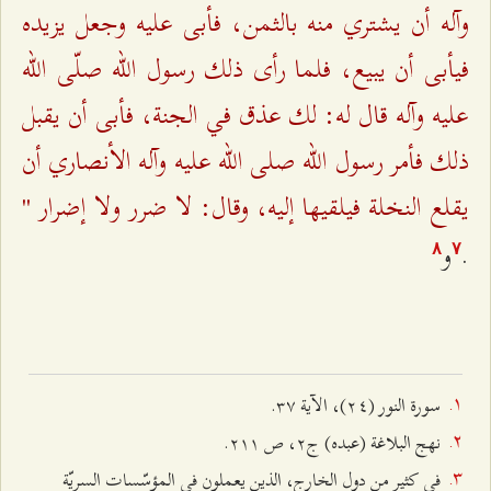
وآله أن يشتري منه بالثمن، فأبى عليه وجعل يزيده
فيأبى أن يبيع، فلما رأى ذلك رسول الله صلّى الله
عليه وآله قال له: لك عذق في الجنة، فأبى أن يقبل
ذلك فأمر رسول الله صلى الله عليه وآله الأنصاري أن
يقلع النخلة فيلقيها إليه، وقال: لا ضرر ولا إضرار "
.
و
۸
۷
سورة النور (٢٤)، الآية ٣۷.
نهج البلاغة (عبده) ج٢، ص ٢۱۱.
في كثير من دول الخارج، الذين يعملون في المؤسّسات السريّة