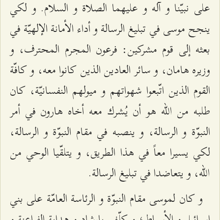
على نبيّنا و آله و عليهما الصلاة و السلام. و لكي
ينجح موسى في تبليغ الرسالة و أداء الأمانة الإلهيّة في
بعثه إلى قوم مشركين: فرعون المجرم المحترف، و
وزيره هامان، و سائر العادين الذين كانوا معه، و كافّة
القوم الذين اتّبعوا شهواتهم و ميولهم النفسانيّة، كان
طلبه من الله هو أن يُشرك معه أخاه هارون في أمر
النبوّة و الرسالة، و ينصبه في مقام النبوّة و الرسالة،
لكي يسيرا معاً في هذا الطريق، و يتلقّيا الوحي من
الله، و يتعاضدا في تبليغ الرسالة.
و كان لموسى مقام النبوّة و الرئاسة العامّة على بني
إسرائيل و الأسباط؛ و كلّف بإرشاد و هداية الفراعنة و