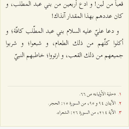
قعباً من لبن! و ادع أربعين من بني عبد المطّلب، و
كان عددهم بهذا المقدار آنذاك!
و دعا عليّ عليه السلام بني عبد المطّلب كافّة؛ و
أكلوا كلّهم من ذلك الطعام، و شبعوا؛ و شربوا
جميعهم من ذلك القعب، و ارتووا؛ خاطبهم النبيّ‌
«حلية الأولياء» ص ٦٦.
الآيتان ٩٤ و ٩٥، من السورة ۱٥: الحجر.
الآية ٢۱٤، من السورة ٢٦: الشعراء.