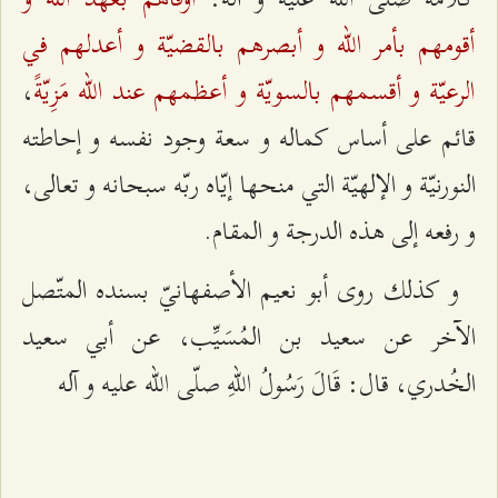
أقومهم بأمر الله و أبصرهم بالقضيّة و أعدلهم في
الرعيّة و أقسمهم بالسويّة و أعظمهم عند الله مَزِيّةً
،
قائم على أساس كماله و سعة وجود نفسه و إحاطته
النورنيّة و الإلهيّة التي منحها إيّاه ربّه سبحانه و تعالى،
و رفعه إلى هذه الدرجة و المقام.
و كذلك روى أبو نعيم الأصفهانيّ بسنده المتّصل
الآخر عن سعيد بن المُسَيِّب، عن أبي سعيد
الخُدري، قال: قَالَ رَسُولُ اللهِ صلّى الله عليه و آله‌