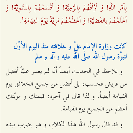
بِأمْرِ اللهِ! وَ أرْأفُهُمْ بِالرَّعِيَّةِ! وَ أقْسَمُهُمْ بِالسَّوِيَّةِ! وَ
أعْلَمُهُمْ بِالقَضيَّةِ! وَ أعْظَمُهُمْ مَزِيَّةً يَوْمَ القِيَامَةِ
.
۱
كانت وزارة الإمام عليّ و خلافته منذ اليوم الأوّل
لنبوّة رسول الله صلى الله عليه و آله و سلم‌
و نلاحظ في الحديث أيضاً أنّه لم يعتبر عليّاً أفضل
من قريش فحسب، بل أفضل من جميع الخلائق يوم
القيامة أيضاً. و لذا قال في آخره: قيمتك و مزيّتك
أعظم من الجميع يوم القيامة.
و قد قال رسول الله هذا الكلام، و هو يضرب بيده