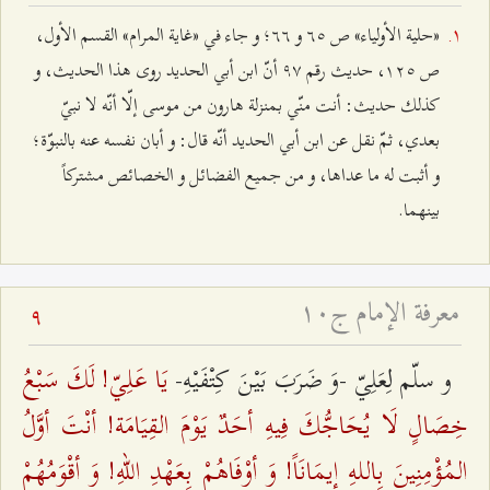
«حلية الأولياء» ص ٦٥ و ٦٦؛ و جاء في «غاية المرام» القسم الأول،
ص ۱٢٥، حديث رقم ٩۷ أنّ ابن أبي الحديد روى هذا الحديث، و
كذلك حديث: أنت منّي بمنزلة هارون من موسى إلّا أنّه لا نبيّ
بعدي، ثمّ نقل عن ابن أبي الحديد أنّه قال: و أبان نفسه عنه بالنبوّة؛
و أثبت له ما عداها، و من جميع الفضائل و الخصائص مشتركاً
بينهما.
معرفة الإمام ج۱۰
9
يَا عَلِيّ! لَكَ سَبْعُ
و سلّم‌ لِعَلِيّ -وَ ضَرَبَ بَيْنَ كِتْفَيْهِ-
خِصَالٍ لَا يُحَاجُّكَ فِيهِ أحَدٌ يَوْمَ القِيَامَة! أنْتَ أوَّلُ
المُؤْمِنِينَ بِاللهِ إيمَانَاً! وَ أوْفَاهُمْ بِعَهْدِ اللهِ! وَ أقْوَمُهُمْ