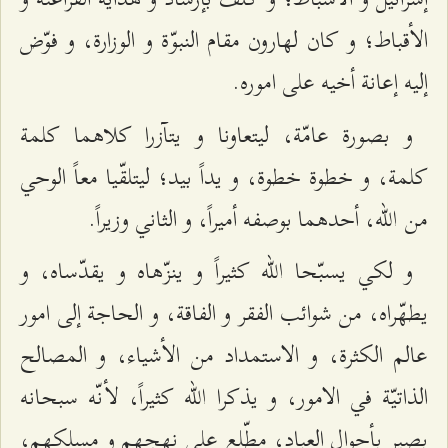
الأقباط؛ و كان لهارون مقام النبوّة و الوزارة، و فوّض
إليه إعانة أخيه على اموره.
و بصورة عامّة، ليتعاونا و يتآزرا كلاهما كلمة
كلمة، و خطوة خطوة، و يداً بيد؛ ليتلقّيا معاً الوحي
من الله، أحدهما بوصفه أميراً، و الثاني وزيراً.
و لكي يسبّحا الله كثيراً و ينزّهاه و يقدّساه، و
يطهّراه، من شوائب الفقر و الفاقة، و الحاجة إلى امور
عالم الكثرة، و الاستمداد من الأشياء، و المصالح
الذاتيّة في الامور، و يذكرا الله كثيراً، لأنّه سبحانه
بصير بأحوال العباد، مطّلع على نهجهم و مسلكهم،