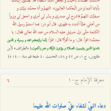
«سنشدّ عضدك بأخيك و نجعل لكما سلطاناً فلا يصلون إليكما
بآياتنا أنتما وَ مَن اتّبعكما الغالبون». اللهمّ و أنا محمّد نبيّك و
صفيّك اللهمّ فاشرح لي صدري و يسّر لي أمري و اجعل لي وزيراً
من أهلي عليّاً أشدد به ظهري. قال أبو ذر: فما استتمّ رسول الله
الكلمة حتّى نزل جبرئيل عليه السلام من عند الله تعالى فقال: يا
محمّد! اقرأ. قال: و ما أقرأ؟ قال: اقرأ:
إنّما وليّكم الله و رسوله و الذين
( «الطرائف» لأبن
ءَامنوا الذين يقيمون الصلاة و يؤتون الزكاة و هم راكعون.
طاووس، ج ۱، ص ٤۷ و ٤۸، الحديث ٤۰ طبعة قم سنة ۱٤۰۰ ه)
معرفة الإمام ج۱۰
6
دعاء النبيّ لشفاء عليّ صلوات الله عليهما