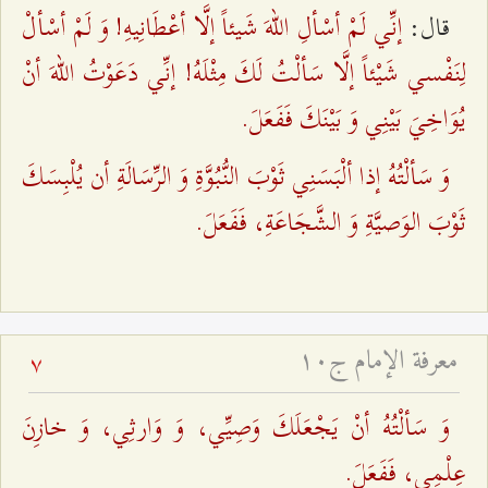
إنِّي لَمْ أسْألِ اللهَ شَيئاً إلَّا أعْطَانِيهِ! وَ لَمْ أسْألْ
قال:
لِنَفْسي شَيْئاً إلَّا سَألْتُ لَكَ مِثْلَهُ! إنِّي دَعَوْتُ اللهَ أنْ
يُوَاخِيَ بَيْنِي وَ بَيْنَكَ فَفَعَلَ.
وَ سَألْتُهُ إذا ألْبَسَنِي ثَوْبَ النُّبُوَّةِ وَ الرِّسَالَةِ أن يُلْبِسَكَ
ثَوْبَ الوَصيَّةِ وَ الشَّجَاعَةِ، فَفَعَلَ.
معرفة الإمام ج۱۰
7
وَ سَألْتُهُ أنْ يَجْعَلَكَ وَصِيِّي، وَ وَارثِي، وَ خازِنَ
عِلْمِي، فَفَعَلَ.