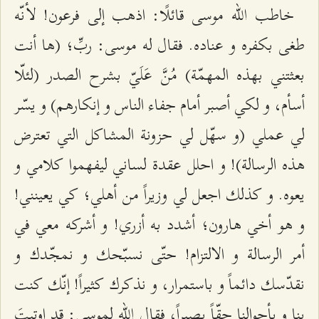
خاطب الله موسى قائلًا: اذهب إلى فرعون! لأنّه
طغى بكفره و عناده. فقال له موسى: ربِّ؛ (ها أنت
بعثتني بهذه المهمّة) مُنَّ عَلَيّ بشرح الصدر (لئلّا
أسأم، و لكي أصبر أمام جفاء الناس و إنكارهم) و يسّر
لي عملي (و سهّل لي حزونة المشاكل التي تعترض
هذه الرسالة)! و احلل عقدة لساني ليفهموا كلامي و
يعوه. و كذلك اجعل لي وزيراً من أهلي؛ كي يعينني!
و هو أخي هارون؛ أشدد به أزري! و أشركه معي في
أمر الرسالة و الالتزام! حتّى نسبّحك و نمجّدك و
نقدّسك دائماً و باستمرار، و نذكرك كثيراً! إنّك كنت
بنا و بأحوالنا حقّاً بصيراً، فقال الله لموسى: قد اوتيتَ