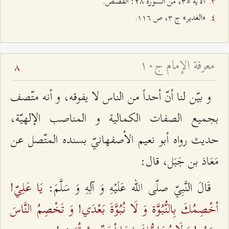
الآية ٣٥، من السورة ٢۸: القصص.
«الغدير» ج ٣، ص ۱۱٦.
معرفة الإمام ج۱۰
8
و بيّن لنا أنّ أحداً من الناس لا يفوقه، و أنه متّصف
بجميع الصفات الكمالية و المناصب الإلهيّة،
حديث رواه أبو نعيم الأصفهانيّ بسنده المتّصل عن
مَعَاذ بن جَبَل، قال:
يَا عَلِيّ!
قَالَ النَّبِيّ‌ صلّى الله عَلَيْهِ وَ آلِهِ وَ سَلَّمَ‌:
أخْصِمُكَ بِالنُّبُوَّة وَ لَا نُبُوَّةَ بَعْدَي! وَ تَخْصِمُ النَّاسَ