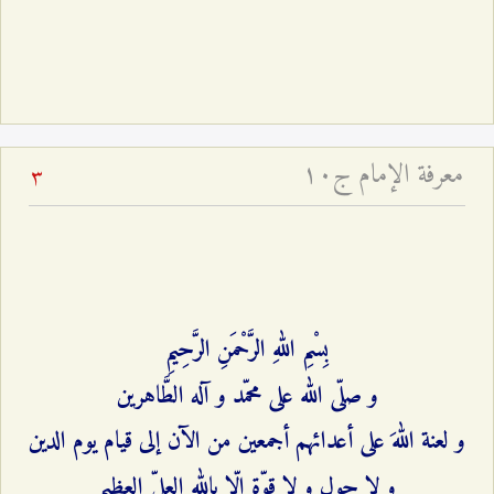
معرفة الإمام ج۱۰
3
بِسْمِ اللهِ الرَّحْمَنِ الرَّحِيمِ‌
و صلّى الله على محمّد و آله الطَّاهرين‌
و لعنة اللهَ على أعدائهم أجمعين من الآن إلى قيام يوم الدين‌
و لا حول و لا قوّة إلّا بالله العليّ العظيم‌