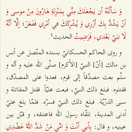
وَ سَألْتُهُ أن يَجْعَلَكَ مِنِّي بِمَنْزِلةِ هَارُونَ مِنْ موسى وَ
أنْ يَشُدَّ بِكَ أزْرِي وَ يُشْرِكَكَ في أمْرِي فَفَعَلَ؛ إلَّا أنَّهُ
لَا نبَيّ بَعْدي، فَرَضِيتُ‌
الحديث‌
.
۱
و روى الحاكم الحسكانيّ بسنده المتّصل عن أنس
بن مالك [أنّ‌] النبيّ [الأكرم‌] صلّى الله عليه و آله و
سلّم بعث مصدّقاً إلى قوم، فعدوا على المصدّق،
فقتلوه. فبلغ ذلك النبيّ، فبعث عليّاً. فقتل المقاتلة و
سبى الذرّيّة. فبلغ ذلك النبيّ فسرّه. فلمّا بلغ عليّ
أدنى المدينة، تلقّاه رسول الله فاعتنقه، و قبّل بين
بِأبي أنْتَ وَ امِّي مَنْ شَدَّ اللهُ عَضُدِي
عينيه، و قال: