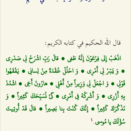
قال الله الحكيم في كتابه الكريم:
اذْهَبْ إِلى‌ فِرْعَوْنَ إِنَّهُ طَغى‌ ، قالَ رَبِّ اشْرَحْ لِي صَدْرِي
، وَ يَسِّرْ لِي أَمْرِي ، وَ احْلُلْ عُقْدَةً مِنْ لِسانِي ، يَفْقَهُوا
قَوْلِي ، وَ اجْعَلْ لِي وَزِيراً مِنْ أَهْلِي ، هارُونَ أَخِي ، اشْدُدْ
بِهِ أَزْرِي ، وَ أَشْرِكْهُ فِي أَمْرِي ، كَيْ نُسَبِّحَكَ كَثِيراً ، وَ
نَذْكُرَكَ كَثِيراً ، إِنَّكَ كُنْتَ بِنا بَصِيراً ، قالَ قَدْ أُوتِيتَ
.
سُؤْلَكَ يا مُوسى‌
۱