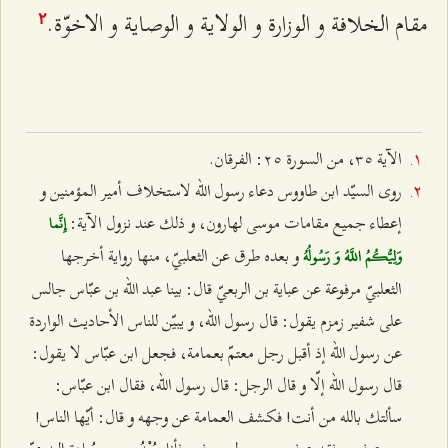
مقام الخلافة و الوزارة و الولاية و الوصاية و الاخوّة.
٢
الآية ٣٥، من السورة ٢٥: الفرقان.
روى السيّد ابن طاووس دعاء رسول الله لاستخلاف أمير المؤمنين و
إعطاء جميع مقامات موسى لهارون، و ذلك عند نزول الآية:
إِنَّما
و بعده طرق عن الثعلبيّ، منها رواية أخرجها
وَلِيُّكُمُ اللَّهُ وَ رَسُولُهُ
الثعلبيّ مرفوعة عن عباية بن الربعيّ قال: بينا عبد الله بن عبّاس جالس
على شفير زمزم يقول: قال رسول الله، و يبيّن للناس الأحاديث الواردة
عن رسول الله إذ أقبل رجل معتمّ بعمامة، فجعل ابن عبّاس لا يقول:
قال رسول الله إلّا و قال الرجل: قال رسول الله، فقال ابن عبّاس:
سألتك بالله من أنت! فكشف العمامة عن وجهه و قال: أيّها الناس!