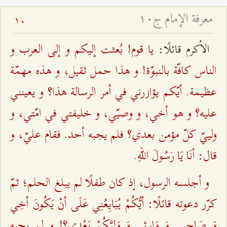
معرفة الإمام ج۱۰
10
يا قوم! بُعثت إليكم و إلى العرب و
الأكرم قائلًا:
الناس كافّة بالنبوّة! و هذا حمل ثقيل، و هذه مهمّة
عظيمة. أيّكم يؤازرني في أمر الرسالة هذا؟ و يعينني
عليه؟ و هو أخي، و وصيّي، و خليفتي في امّتي، و
ولييّ كلّ مؤمن بعدي؟ فلم يجبه أحد. فقام عليّ، و
قال: أنَا يَا رَسُولَ اللهِ‌.
و أجلسه الرسول، إذ كان طفلًا لم يبلغ الحلم؛ ثمّ
كرّر دعوته قائلًا: أيُّكُمْ يُبَايِعُنِي عَلَى أنْ يَكُونَ أخِي
وَ صَاحِبِي وَ وَارِثِي وَ وَلِيَّكُمْ بَعْدِي؟! و لم‌ يجبه