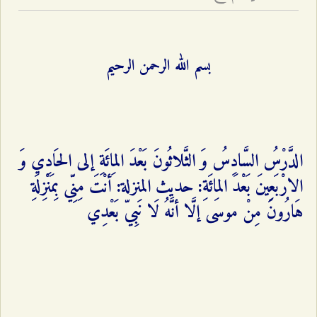
بسم الله الرحمن الرحيم
الدَّرْسُ السَّادِسُ وَ الثَّلاثُونَ بَعْدَ المِائَةِ إلى الحَادِي وَ
الارْبَعِينَ بَعْدَ المِائَةِ: حديث المنزلة: أنْتَ مِنِّي بِمَنْزِلَةِ
هَارُونَ مِنْ موسى إلَّا أنَّهُ لَا نَبِيّ بَعْدِي‌