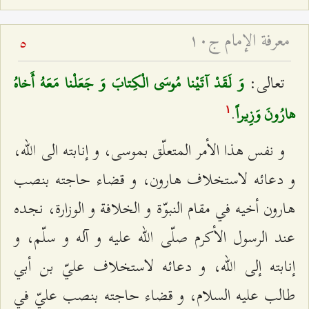
معرفة الإمام ج۱۰
5
تعالى:
وَ لَقَدْ آتَيْنا مُوسَى الْكِتابَ وَ جَعَلْنا مَعَهُ أَخاهُ
.
هارُونَ وَزِيراً
۱
و نفس هذا الأمر المتعلّق بموسى، و إنابته الى الله،
و دعائه لاستخلاف هارون، و قضاء حاجته بنصب
هارون أخيه في مقام النبوّة و الخلافة و الوزارة، نجده
عند الرسول الأكرم صلّى الله عليه و آله و سلّم، و
إنابته إلى الله، و دعائه لاستخلاف عليّ بن أبي
طالب عليه السلام، و قضاء حاجته بنصب عليّ في