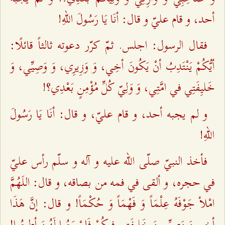
أحد، و قام عليّ و قال: أنَا يَا رَسُولَ اللهِ‌!
فقال الرسول: اجلس. ثمّ كرّر دعوته ثالثاً قائلًا:
أيُّكُمْ يَنْتَدِبُ أنْ يَكُونَ أخِي، وَ وَزِيرِي، وَ وَصِيِّي، وَ
خَليِفَتِي في امَّتِي، وَ وَلِيّ كُلِّ مُؤْمِنٍ بَعْدِي؟!
و لم يجبه أحد، و قام عليّ، و قال: أنَا يَا رَسُولَ
اللهِ‌!
فأخذ النبيّ صلّى الله عليه و آله و سلّم رأس عليّ
في حجره، و ألقى في فمه من بصاقه، و قال: اللَهُمَّ
امْلأ جَوْفَهُ عِلْمَاً وَ فَهْمَاً وَ حُكْمَاً! و قال‌: إنَّ هَذَا
أخِي وَ وَصِيِّي وَ خَليِفَتِي فِيكُمْ فَاسْمَعُوا لَهُ وَ أطِيعُوا!