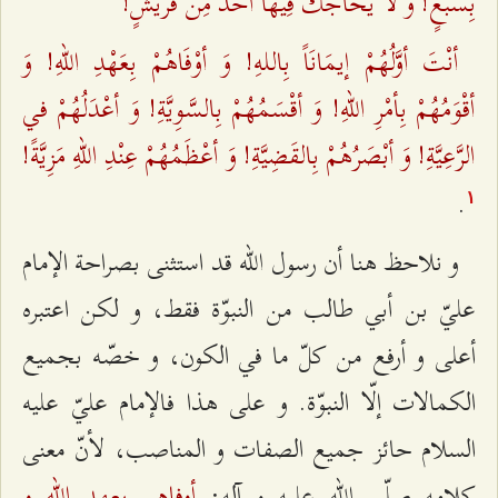
بِسَبْعٍ! وَ لَا يُحَاجُّكَ فِيهَا أحَدٌ مِنْ قُرَيشٍ!
أنْتَ أوَّلُهُمْ إيمَانَاً بِاللهِ! وَ أوْفَاهُمْ بِعَهْدِ اللهِ! وَ
أقْوَمُهُمْ بِأمْرِ اللهِ! وَ أقْسَمُهُمْ بِالسَّوِيَّةِ! وَ أعْدَلُهُمْ في
الرَّعِيَّةِ! وَ أبْصَرُهُمْ بِالقَضِيَّةِ! وَ أعْظَمُهُمْ عِنْدِ اللهِ مَزِيَّةً!
.
۱
و نلاحظ هنا أن رسول الله قد استثنى بصراحة الإمام
عليّ بن أبي طالب من النبوّة فقط، و لكن اعتبره
أعلى و أرفع من كلّ ما في الكون، و خصّه بجميع
الكمالات إلّا النبوّة. و على هذا فالإمام عليّ عليه
السلام حائز جميع الصفات و المناصب، لأنّ معنى
أوفاهم بعهد الله و
كلامه صلّى الله عليه و آله: