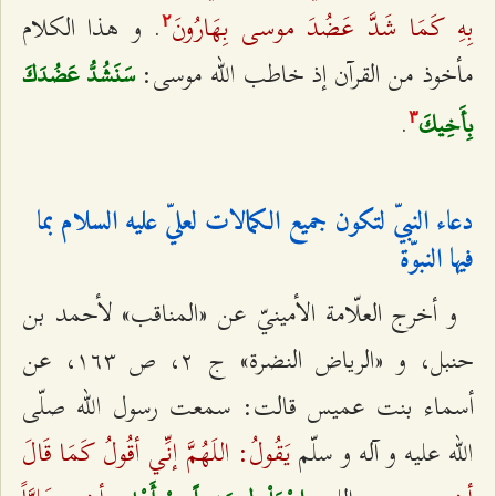
بِهِ كَمَا شَدَّ عَضُدَ موسى بِهَارُونَ‌
. و هذا الكلام
٢
مأخوذ من القرآن إذ خاطب الله موسى:
سَنَشُدُّ عَضُدَكَ
.
بِأَخِيكَ‌
٣
دعاء النبيّ لتكون جميع الكمالات لعليّ عليه السلام بما
فيها النبوّة
و أخرج العلّامة الأمينيّ عن «المناقب» لأحمد بن
حنبل، و «الرياض النضرة» ج ٢، ص ۱٦٣، عن
أسماء بنت عميس قالت: سمعت رسول الله صلّى
يَقُولُ: اللَهُمَّ إنِّي أقُولُ كَمَا قَالَ
الله عليه و آله و سلّم‌