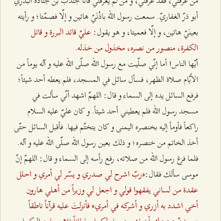
من عرفني، فقد عرفني، و من لم يعرفني فأنا جُنْدُب بن جُنادة البدريّ
أبو ذرّ الغفاريّ. سمعت رسول الله باذُنَيّ هاتين و إلّا فصمّتا؛ و رأيته
عليّ قائد البررة و قاتل
بعينَيّ هاتين، و إلّا فعميتا، و هو يقول:
الكفرة، منصور من نصره، مخذول من خذله
.
أيّها الناس! أما إنّي صلّيت مع رسول الله صلّى الله عليه و آله يوماً من
الأيّام صلاة الظهر، فسأل سائل في المسجد، فلم يعطه أحد شيئاً؛
فرفع السائل يده إلى السماء و قال: اللهمّ اشهد أنّي سألت في
مسجد رسول الله فلم يعطيني أحد شيئاً. و كان عليّ عليه السلام
راكعاً فأومأ إليه بخنصره اليمنى و كان يتختّم فيها. فأقبل السائل حتّى
أخذ الخاتم من خنصره؛ و ذلك بعين رسول الله صلّى الله عليه و آله.
فلما فرغ رسول الله من صلاته، رفع رأسه إلى السماء و قال: اللهمّ إنّ
«ربّ اشرح لي صدري و يسّر لي أمري و احلل
موسى سألك فقال:
عقدة من لساني يفقهوا قولي و اجعل لي وزيراً من أهلي هارون
أخي اشدد به أزري و أشركه في أمري» فأنزلتَ عليه قرآناً ناطقاً