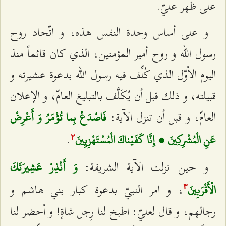
على ظهر عليّ.
و على أساس وحدة النفس هذه، و اتّحاد روح
رسول الله و روح أمير المؤمنين، الذي كان قائماً منذ
اليوم الأوّل الذي كُلِّف فيه رسول الله بدعوة عشيرته و
قبيلته، و ذلك قبل أن يُكَلَّف بالتبليغ العامّ، و الإعلان
العامّ، و قبل أن تنزل الآية:
فَاصْدَعْ بِما تُؤْمَرُ وَ أَعْرِضْ
.
عَنِ الْمُشْرِكِينَ ، إِنَّا كَفَيْناكَ الْمُسْتَهْزِئِينَ‌
٢
و حين نزلت الآية الشريفة:
وَ أَنْذِرْ عَشِيرَتَكَ
، و امر النبيّ بدعوة كبار بني هاشم و
الْأَقْرَبِينَ‌
٣
رجالهم، و قال لعليّ: اطبخ لنا رِجل شاةٍ! و أحضر لنا