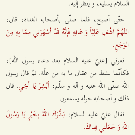
السلام يسلّيه، و ينظر إليه.
حتّى أصبح، فلما صلّى بأصحابه الغداة، قال:
اللَهُمَّ اشْفِ عَلِيَّاً وَ عَافِهِ فَإنَّهُ قَدْ أسْهَرَني مِمَّا بِهِ مِنَ
الوَجَعِ.
فعوفي [عليّ عليه السلام بعد دعاء رسول الله‌]،
فكأنّما نشط من عقال ما به من علّة. ثمّ قال رسول
أبْشِرْ يَا أخِي‌
الله صلّى الله عليه و آله و سلّم:
. قال
ذلك و أصحابه حوله يسمعون.
بَشَّرَكَ اللهُ بِخَيْرٍ يَا رَسُولَ
فقال عليّ عليه السلام:
اللهِ وَ جَعَلْني فِداكَ.