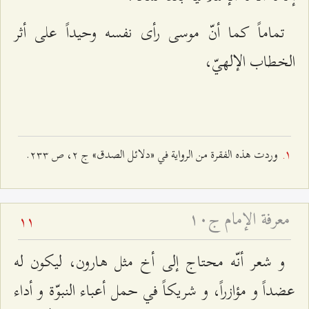
تماماً كما أنّ موسى رأى نفسه وحيداً على أثر
الخطاب الإلهيّ،
وردت هذه الفقرة من الرواية في «دلائل الصدق» ج ٢، ص ٢٣٣.
معرفة الإمام ج۱۰
11
و شعر أنّه محتاج إلى أخ مثل هارون، ليكون له
عضداً و مؤازراً، و شريكاً في حمل أعباء النبوّة و أداء