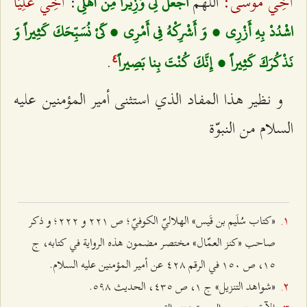
أخِي موسى:
أخِي عَلِيَّاً
اللهم‌
:
اجْعَلْ لِي وَزِيراً مِنْ أَهْلِي‌
اشْدُدْ بِهِ أَزْرِي ، وَ أَشْرِكْهُ فِي أَمْرِي ، كَيْ نُسَبِّحَكَ كَثِيراً وَ
.
نَذْكُرَكَ كَثِيراً ، إِنَّكَ كُنْتَ بِنا بَصِيراً
٤
و نظير هذا المفاد الذي استثنى أمير المؤمنين عليه
السلام من النبوّة
«كتاب سُلَيم بن قَيس» الهلاليّ الكوفيّ؛ ص ٢٢۱ و ٢٢٢؛ و ذكر
صاحب «كنز العمّال» مختصر مضمون هذه الرواية في كتابه، ج
۱٥، ص ۱٥۰ في الرقم ٤٢۸ عن أمير المؤمنين عليه السلام.
«شواهد التنزيل» ج ۱، ص ٤٣٥، الحديث ٥٩۸.