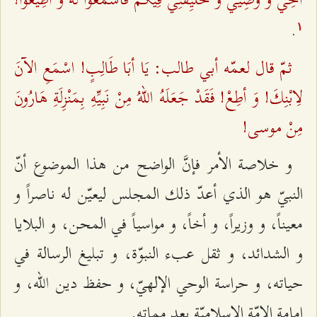
.
۱
ثمّ قال لعمّه أبي طالب: يَا أبَا طَالِبٍ! اسْمَعِ الآنَ
لِابْنِكَ! وَ أطِعْ! فَقَدْ جَعَلَهُ اللهُ مِنْ نَبِيِّهِ بِمَنْزِلَةِ هَارُونَ
مِنْ موسى!
و خلاصة الأمر فإنَّ الواضح من هذا الموضوع أنّ
النبيّ هو الذي أعدّ ذلك المجلس ليعيّن له ناصراً و
معيناً، و وزيراً، و أخاً، و مواسياً في المحن، و البلايا
و الشدائد، و ثقل عب‌ء النبوّة، و تبليغ الرسالة في
حياته، و حراسة الوحي الإلهيّ، و حفظ دين الله، و
إمامة الامّة الإسلاميّة بعد مماته.