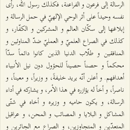
الرسالة إلى فرعون و الفراعنة، فكذلك رسول الله، رأى
نفسه وحيداً على أثر الوحي الإلهيّ في حمل الرسالة و
إبلاغها إلى سكّان العالم و المشركين و الكفّار، و
كذلك في الصراع العلميّ و العمليّ ضدّ المناوئين و
المنافقين و طلّاب الدنيا الذين كانوا دائماً سدّاً
محكماً و حصناً حصيناً للحؤول دون نيل الأنبياء
أهدافهم. و أعلن أنّه يريد خليفةً، و وزيراً، و معيناً، و
ناصراً، و أخاً له يؤازره في هذا الأمر، و يشاركه في أداء
الرسالة، و يكون حاميه و وزيره و أخاه في شتّى
المشاكل و البلايا و المصائب و المحن، و عراقيل
المتعدّين و المتجاوزين، و الصراع مع الجائرين و