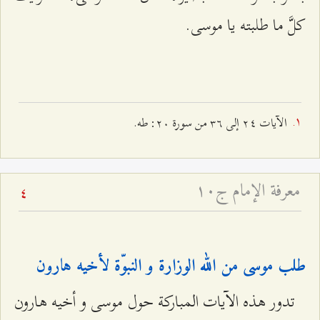
كلَّ ما طلبته يا موسى.
الآیات ٢٤ إلـى ٣٦ من سورة ٢۰: طه.
معرفة الإمام ج۱۰
4
طلب موسى من الله الوزارة و النبوّة لأخيه هارون‌
تدور هذه الآيات المباركة حول موسى و أخيه هارون