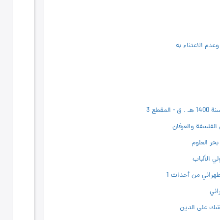
لفلسفة والعرفان
بحر العلوم
ي‌ الألباب
طهراني من أحداث 1
اني
نسّك على الدين