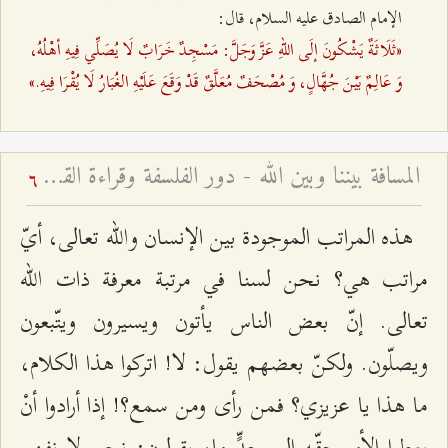
الإمام الصادق عليه السلام، قال:
«ثَلَاثَةٌ يَشْكُونَ إلَى اللهِ عَزَّ وَجَلَّ: مَسْجِدٌ خَرَابٌ لَا يُصَلِّي فِيهِ أهْلُهُ،
وَ عَالِمٌ بَيْنَ جُهَّالٍ، وَ مُصْحَفٌ مُعَلَّقٌ قَدْ وَقَعَ عَلَيْهِ الغُبَارُ لَا يُقْرَا فِيهِ.»
المسافة بيننا وبين الله - دور الفلسفة وقراءة القرآن في معرفة الله
6
هذه المراتب الموجودة بين الإنسان والله تعالى، أيّ
مراتب هي؟ نحن لسنا في مرتبة معرفة ذات الله
تعالى. إنّ بعض الناس يأتون ويسيرون ويتّبعون
ويصلّون. ولكنّ بعضهم يقول: لا! اتركوا هذا الكلام،
ما هذا يا عزيزي؟ فمن رأى ومن سمع؟! إذا أرادوا أنْ
يعطوا الأمر حقّه إلى حدٍّ ما، يقولون: نحن لا نفهم