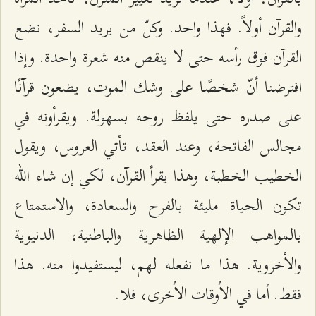
والقرآن أولاً. فهذا واحد. وكلّ من يريد السفر، نضع
القرآن فوق رأسه حتى لا ينقص منه شعرة واحدة. وإذا
افترضنا أنّ شخصًا على وشك الموت، يضعون قرآنًا
على صدره حتى يلفظ روحه بسهولة. ويقرأونه في
مجالس الفاتحة، وعند العقد، تأتي العروس، ويقول
الخطيب الخطبة، وهذا يقرأ القرآن، لكي إن شاء الله
تكون الحياة مليئة بالفرح والسعادة، والاستمتاع
بالمواهب الإلهية الظاهرية والباطنية، الدنيوية
والأخروية. هذا ما نفعله لهم، ليستفيدوا منه. هذا
فقط. أما في الأوقات الأخرى، فلا.