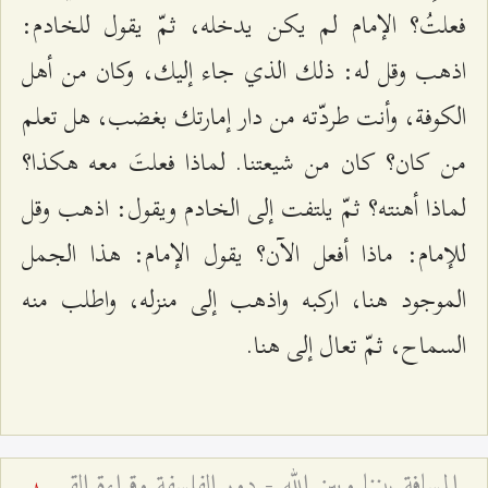
فعلتُ؟ الإمام لم يكن يدخله، ثمّ يقول للخادم:
اذهب وقل له: ذلك الذي جاء إليك، وكان من أهل
الكوفة، وأنت طردّته من دار إمارتك بغضب، هل تعلم
من كان؟ كان من شيعتنا. لماذا فعلتَ معه هكذا؟
لماذا أهنته؟ ثمّ يلتفت إلى الخادم ويقول: اذهب وقل
للإمام: ماذا أفعل الآن؟ يقول الإمام: هذا الجمل
الموجود هنا، اركبه واذهب إلى منزله، واطلب منه
السماح، ثمّ تعال إلى هنا.
المسافة بيننا وبين الله - دور الفلسفة وقراءة القرآن في معرفة الله