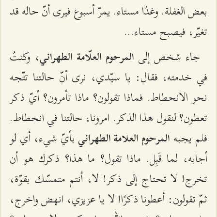
بعض الغفلة. وغدًا مستاء. يمرّ أسبوع فيرى أنّ حاله قد
تغيّر، فيصبح مستاء...
جاء شخص إلى
، وكنتُ
المرحوم العلّامة الطهراني
في خدمته، فقال: يا سيّدي، نرى أنّ حالتنا تتّجه
نحو الانحطاط. فماذا تقولون؟ ماذا تأمرون؟ أيّ ذكر
تعطون؟ لنقول هذا الذكر. امرونا، حالتنا في انحطاط.
فلم يجبه
بأيّ شيء، أي لو
المرحوم العلامة الطهراني
أجابه، لما قَبِل. ماذا تقول؟ ما هذا؟ ذكرك هو أن
تخرج! لا تحتاج إلى ذكر! لا، أنتم متمسّك بقوّة،
ثمّ تقولون: أعطونا ذكرًا! لا يا عزيزي، انهض واخرج،