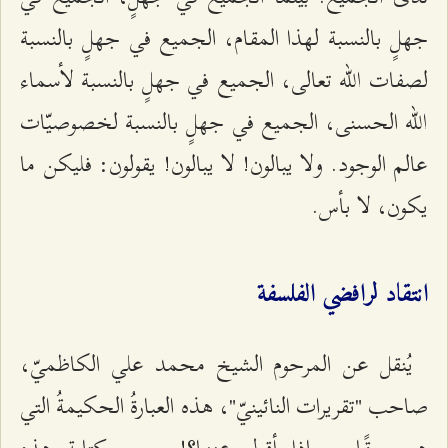
جهلٍ بالنسبة لهذا المقام، الجميع في جهلٍ بالنسبة
لصفات الله تعالى، الجميع في جهلٍ بالنسبة لأسماء
الله الحسنى، الجميع في جهلٍ بالنسبة لخصوصيّات
عالم الوجود. ولا يبالون! لا يبالون! يقولون: فليكن ما
يكون، لا بأس.
انتقاد لرافضي الفلسفة
يُنقل عن المرحوم الشيخ محمد علي الكاظميّ،
صاحب "تقريرات النائينيّ"، هذه العبارةُ الحكيمةُ التي
هي حقًا... ماذا أقول عنها؟! يجب كتابة هذه