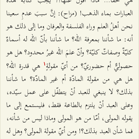
العبارات بماء الذهب! (مزاح): إنَّ سببَ عدمِ سعينا
نحن أهلُ العلم وراء الفلسفة والعرفان وما إلى ذلك هو
أنه: ما شأننا بمعرفة الله؟ ما شأننا بأنّ الله له أسماءٌ
كليّةٌ وصفاتٌ كليّة؟ وأنّ علمَ الله غيرُ محدود؟ هل هو
حصوليٌّ أم حضوريّ؟ من أيّ مقولةٍ
هي قدرة الله؟
۱
هل هي من مقولة المادّة أم غير المادّة؟ ما شأننا
بذلك؟ لا ينبغي للعبد أنْ يتطفّل على عمل سيّده،
وعلى العبد أنْ يلتزم بالطاعة فقط، فليستمع إلى ما
يقوله المولى، أمّا من هو المولى وماذا ليس من شأنه،
فما شأن العبد بذلك؟! ومن أيّ مقولة المولى؟ وهل له