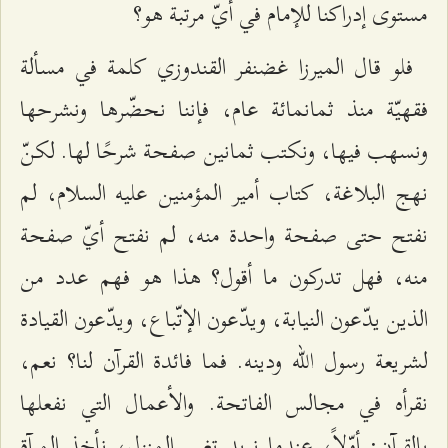
مستوى إدراكنا للإمام في أيّ مرتبة هو؟
فلو قال الميرزا غضنفر القندوزي كلمة في مسألة
فقهيّة منذ ثمانمائة عام، فإننا نحضّرها ونشرحها
ونسهب فيها، ونكتب ثمانين صفحة شرحًا لها. لكنّ
نهج البلاغة، كتاب أمير المؤمنين عليه السلام، لم
نفتح حتى صفحة واحدة منه، لم نفتح أيّ صفحة
منه، فهل تدركون ما أقول؟ هذا هو فهم عدد من
الذين يدّعون النيابة، ويدّعون الإتّباع، ويدّعون القيادة
لشريعة رسول الله ودينه. فما فائدة القرآن لنا؟ نعم،
نقرأه في مجالس الفاتحة. والأعمال التي نفعلها
بالقرآن: أوّلاً، عندما نريد تغيير المنزل، نأخذ المرآة