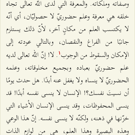
وصفاته وملكاته. والمعرفة التي لدى الله تعالى تجاه
خلقه هي معرفة وعلم حضوريّ لا حصوليّان، أي أنّه
لا يكتسب العلم من مكانٍ آخر، لأنّ ذلك يستلزم
جانبًا من الفراغ والنقصان، وبالتالي عودته إلى
الإمكان والسقوط من الوجوب
. لا! إنّ الله تعالى لديه
۱
علم حضوريّ بعباده وبجميع مخلوقاته، وعلمه
الحضوريّ لا ينساه ولا يغفل عنه أبدًا. هل حدث يومًا
أن نسيتَ نفسك؟! الإنسان لا ينسى نفسه أبدًا! قد
ينسى المحفوظات، وقد ينسى الإنسان الأشياء التي
خزّنها في ذهنه، ولكنّه لا ينسى نفسه. إنّ هذا الوعي
وهذه البصيرة وهذا العلم، هي من لوازم الذات