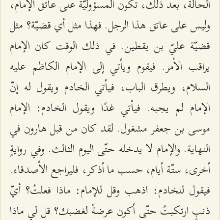
الحالة، بعد ذلك، تكون المسؤوليّة على عاتق الإمام،
وليس على عاتق هذا الرجل. فهذا مثل أي قضيّة؟ مثل
قضيّة عليّ بن يقطين. في ذلك الوقت كان الإمام
يراقب الأمر. فيقوم ويأتي إلى الإمام الكاظم عليه
السلام، ويطرق الباب، فيأتي الخادم ويقول له إنّ
الإمام لم يجبه. فيأتي غدًا ويقول الخادم: الإمام
موسى بن جعفر مشغول. لقد كان من قبل هارون في
النهاية. والإمام لا يدخله حتّى اليوم الثالث. وفي روايةٍ
أخرى، ستّة أيام، حسب ما أذكر، فليراجع الأصدقاء.
فيقول للخادم: اذهب وقل للإمام: ماذا فعلتُ؟ أيّ
ذنبٍ ارتكبتُ حتّى أكون عرضةً لغضبك؟ قل لي ماذا