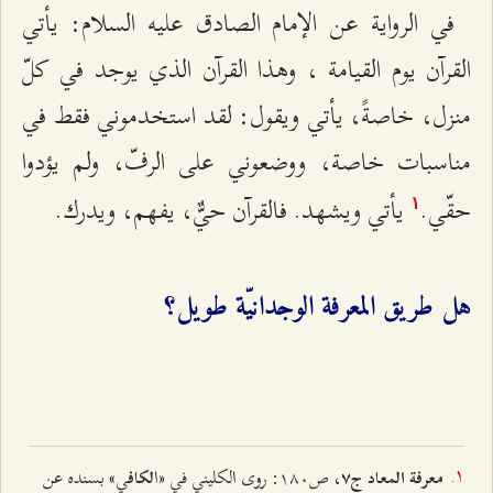
في الرواية عن الإمام الصادق عليه السلام: يأتي
القرآن يوم القيامة ، وهذا القرآن الذي يوجد في كلّ
منزل، خاصةً، يأتي ويقول: لقد استخدموني فقط في
مناسبات خاصة، ووضعوني على الرفّ، ولم يؤدوا
حقّي.
يأتي ويشهد. فالقرآن حيٌّ، يفهم، ويدرك.
۱
هل طريق المعرفة الوجدانيّة طويل؟
، ص۱۸۰: روى الكليني في «ا
ي» بسنده عن
معرفة المعاد ج۷
لكاف