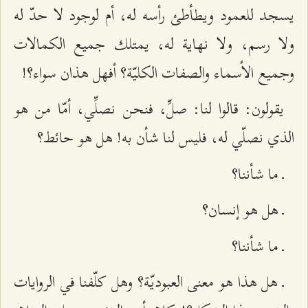
يسجد للعمود ويطأطئ رأسه له، أم لوجود لا حدّ له
ولا رسم، ولا نهاية له، يمتلك جميع الكمالات
وجميع الأسماء والصفات الكليّة؟ أفهل هذان سواء؟!
يقولون: قالوا لنا: صلِّ، فنحن نصلِّي، أمّا من هو
الذي نصلّي له، فليس لنا شأن به! هل هو حائط؟
ـ ما شأننا؟
ـ هل هو إنسان؟
ـ ما شأننا؟
ـ هل هذا هو معنى العبوديّة؟ وهل كلّفنا في الروايات