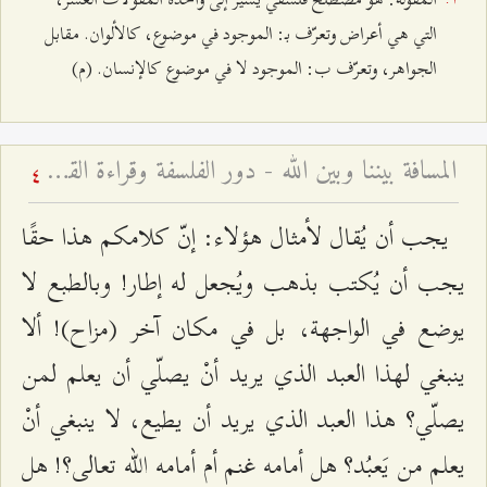
التي هي أعراض وتعرّف بـ: الموجود في موضوع، كالألوان. مقابل
الجواهر، وتعرّف ب: الموجود لا في موضوع كالإنسان. (م)
المسافة بيننا وبين الله - دور الفلسفة وقراءة القرآن في معرفة الله
4
يجب أن يُقال لأمثال هؤلاء: إنّ كلامكم هذا حقًا
يجب أن يُكتب بذهب ويُجعل له إطار! وبالطبع لا
يوضع في الواجهة، بل في مكان آخر (مزاح)! ألا
ينبغي لهذا العبد الذي يريد أنْ يصلّي أن يعلم لمن
يصلّي؟ هذا العبد الذي يريد أن يطيع، لا ينبغي أنْ
يعلم من يَعبُد؟ هل أمامه غنم أم أمامه الله تعالى؟! هل