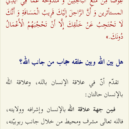
عِوَضًا مِنْ مَنْعِ البَاخِلِينْ وَ مَنْدُوحَةً عَمَّا فِي أَيدِي
المستأثرين وَ أَنَّ الرَّاحِلَ إِلَيْكَ قَرِيبُ الْمَسَافَةِ وَ أَنَّكَ
لَا تَحْتَجِبُ عَنْ خَلْقِكَ إِلَّا أَنْ تَحْجُبَهُمُ الْأَعْمَالُ
دُونَكَ.»
هل بين الله وبين خلقه حجاب من جانب الله؟
تقدّم أنّ في علاقة الإنسان بالله، وعلاقة الله
بالإنسان حالتان:
بالإنسان وإشرافه وولايته،
فمِن جهة علاقة الله
فالله تعالى مشرف ومحيط من خلال جانب ربوبيّته،