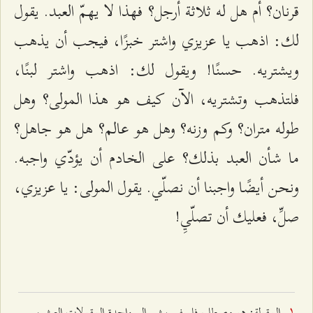
قرنان؟ أم هل له ثلاثة أرجل؟ فهذا لا يهمّ العبد. يقول
لك: اذهب يا عزيزي واشتر خبزًا، فيجب أن يذهب
ويشتريه. حسنًا! ويقول لك: اذهب واشتر لبنًا،
فلتذهب وتشتريه، الآن كيف هو هذا المولى؟ وهل
طوله متران؟ وكم وزنه؟ وهل هو عالم؟ هل هو جاهل؟
ما شأن العبد بذلك؟ على الخادم أن يؤدّي واجبه.
ونحن أيضًا واجبنا أن نصلّي. يقول المولى: يا عزيزي،
صلِّ، فعليك أن تصلّيِ!
المقولة: هو مصطلح فلسفي يشير إلى واحدة المقولات العشر،