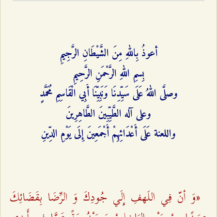
أعوذُ بِاللهِ مِنَ الشَّيْطَانِ الرَّجِيمِ
بِسمِ اللهِ الرَّحْمَنِ الرَّحِيمِ
وصلَّى اللهُ عَلَى سَيِّدِنَا وَنَبِيِّنَا أَبِي‌ الْقَاسِمِ مُحَمَّدٍ
وعلى آله الطَّيِّبِينَ الطَّاهِرِينَ
واللعنة عَلَى أَعْدَائِهِمْ أَجْمَعِينَ‌ إِلَى يَوْمِ الدِّينِ
«وَ أنّ فِي اللَهفِ إِلَي جُودِكَ وَ الرِّضَا بِقَضَائِكَ