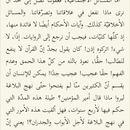
أمّا المسائل الاجتماعية، فعقولنا تصل إلى حدّ أنْ
نرى ماذا نفعل في علاقاتنا وتصرّفاتنا. والمسائل
الأخلاقيّة كذلك. وآيات الأحكام أيضًا لا فائدة منها،
إذ كلّها كليّات، فيجب أن نرجع إلى الروايات. إذًا، لا
شيء! اتركوه إذن! كان يقول بجدّ إنّ القرآن لا ينفع
للطالب! حقًّا، نعوذ بالله من كلّ هذا الحمق وعدم
الفهم! حقًا عجيب! عجيب جدًا! يمكن للإنسان أن
يقسم أنّ الكثيرين منّا لم يفتحوا حتّى نهج البلاغة
ليروا ماذا قال أمير المؤمنين؟ طيلة هذه المدّة التي
حكم فيها لأربع سنوات، فهل ألقيت هذه الأمور التي
في نهج البلاغة لأجل الأبواب والجدران؟! يعني إنّ