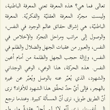
تعالى فما هي؟ هذه المعرفة تعني المعرفة الباطنية،
وليست مجرّد المعرفة العقليّة والفكريّة. المعرفة
الباطنيّة، هي إشراق حقائق عالم الوجود في النفس،
والوصول إلى مراتب ومراحل التجرّد والإخلاص في
النفس، والعبور من عقبات الجهل والضلال والظلم في
النفس، وإزالة حجب الجهل والظلمة من أمام أعين
النفس. هذه الحركة، هذا الوعي، الوعي الوجداني
والشهود، الذي يُعبّر عنه بالوصل ويُعبّر عن غيره
بالهجر، فإلى أيّ حدّ تحقّق هذا الشهود للأفراد؟ نرى
أنّ الطريق طويل، نرى أنّ المسألة كبيرة. وعندما نرجع
إلى أنفسنا، نرى أنّه لا! لم تُحلّ عقدةٌ ما، ولم