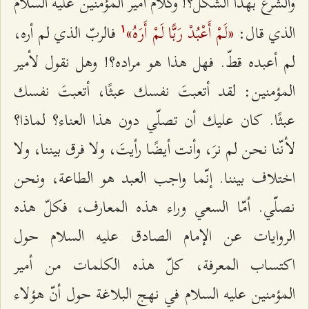
والشرع بهذا الشكل؟! وكلام أمير المؤمنين عليه السلام
«لَمْ أَعْبُدْ رَبًّا لَمْ أَرَهُ»
الذي قال:
فالربّ الذي لم أره،
۱
لم أعبده قطّ. فهل هذا هو مراده؟! وهل نقول لأمير
المؤمنين: لقد أتعبتَ نفسك عبثًا، أتعبتَ نفسك
عبثًا. كان عليك أن تصلّي دون هذا العناء؟ لماذا؟
لأنّنا نحن لم نرَ، وأنت أيضًا رأيتَ، ولا فرق بيننا، ولا
اختلاف بيننا. إنّما واجب العبد هو الطاعة، ونحن
نصلّي. أمّا السعي وراء هذه المعارف، فكلّ هذه
الروايات عن الإمام الصادق عليه السلام حول
اكتساب المعرفة، كلّ هذه الكلمات من أمير
المؤمنين عليه السلام في نهج البلاغة حول أنّ هؤلاء