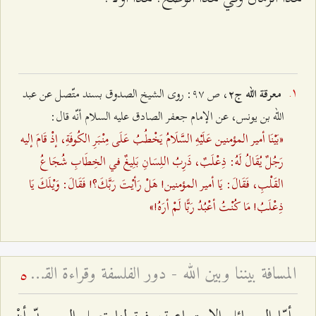
، ص ٩۷: روى الشيخ الصدوق بسند متّصل عن عبد
معرقة الله ج٢
الله بن يونس، عن الإمام جعفر الصادق عليه السلام أنّه قال:
«بَيْنَا أمير المؤمنين عَلَيْهِ السَّلَامُ يَخْطُبُ عَلَى مِنْبَرِ الكُوفَةِ، إذْ قَامَ إليه
رَجُلٌ يُقَالُ لَهُ: ذِعْلَبٌ، ذَرِبُ اللِسَانِ بَلِيغٌ في الخِطَابِ شُجَاعُ
القَلْبِ، فَقَالَ: يَا أمير المؤمنين! هَلْ رَأيْتَ رَبَّكَ؟! فَقَالَ: وَيْلَكَ يَا
ذِعْلَبُ! مَا كُنْتُ أعْبُدُ رَبًّا لَمْ أرَهُ!»
المسافة بيننا وبين الله - دور الفلسفة وقراءة القرآن في معرفة الله
5