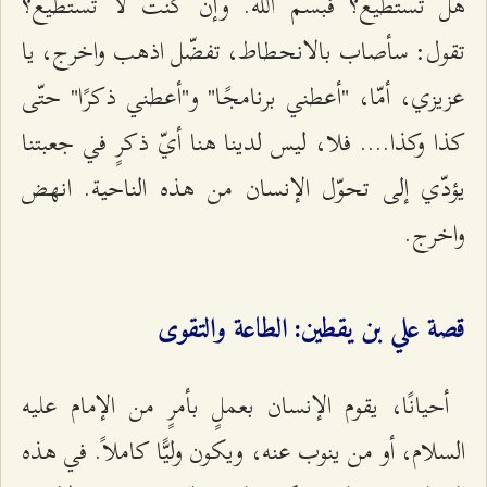
هل تستطيع؟ فبسم الله. وإن كنت لا تستطيع؟
تقول: سأصاب بالانحطاط، تفضّل اذهب واخرج، يا
عزيزي، أمّا، "أعطني برنامجًا" و"أعطني ذكرًا" حتّى
كذا وكذا.... فلا، ليس لدينا هنا أيّ ذكرٍ في جعبتنا
يؤدّي إلى تحوّل الإنسان من هذه الناحية. انهض
واخرج.
قصة علي بن يقطين: الطاعة والتقوى
أحيانًا، يقوم الإنسان بعملٍ بأمرٍ من الإمام عليه
السلام، أو من ينوب عنه، ويكون وليًّا كاملاً. في هذه