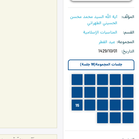
المؤلّف
آية الله السيد محمد محسن
الحسيني الطهراني
القسم
المناسبات الإسلامية
المجموعة
عيد الفطر
التاريخ
1429/10/01
جلسات المجموعة(18 جلسة)
5
4
3
2
1
10
9
8
7
6
15
14
13
12
11
18
17
16