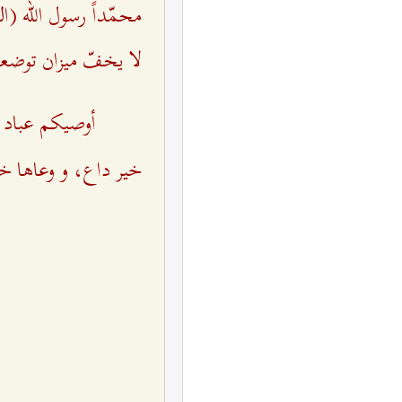
محمّداً رسول الله (
لا يخفّ ميزان توضعان
أوصيكم عباد ال
خير داع، و وعاها خي