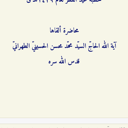
خطبة عيد الفطر لعام ۱٤۲٩هـ ق
محاضرة ألقاها
آية الله الحاجّ السيّد محمّد محسن الحسينيّ الطهرانيّ
قدس الله سره