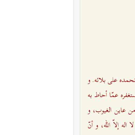
نحمده على بلائه. و
تغفره عمّا أحاط به
من عاين الغيوب، و
ه إلاّ الله، و أنّ