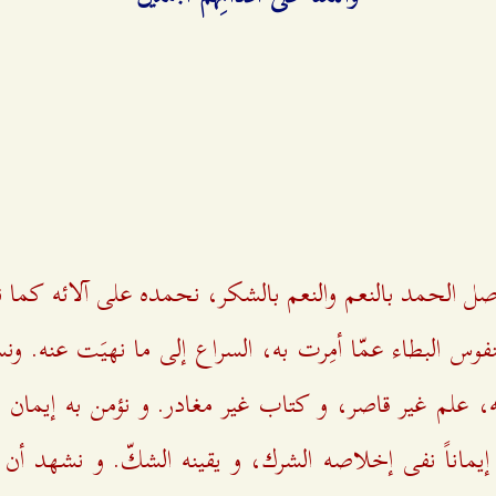
اصل الحمد بالنعم والنعم بالشكر، نحمده على آلائه كما 
فوس البطاء عمّا أمِرت به، السراع إلى ما نهيَت عنه. ونس
، علم غير قاصر، و كتاب غير مغادر. و نؤمن به إيمان 
ماناً نفی إخلاصه الشرك، و يقينه الشكّ. و نشهد أن لا ال