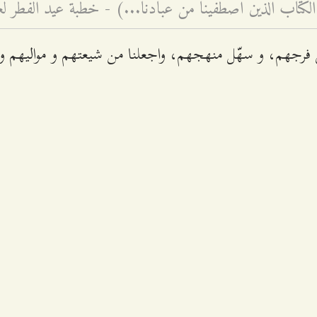
الكتاب الّذين اصطفينا من عبادنا...) - خطبة عيد الفطر لعام ۱٤۲٩ه
 فرجهم، و سهّل منهجهم، واجعلنا من شيعتهم و مواليهم و ا