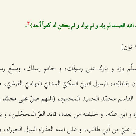
الله الصمد لم يلد و لم يولد و لم يكن له كفواً أحد}
.
٢
سلّم وزد و بارك على رسولك، و خاتم رسلك، ومبلّغ رسا
كان بقابليّته، الرسول النبيّ المكيّ المدنيّ التهاميّ القرشي
ي القاسم محمّد الحميد المحمود،
(اللهم صلّ على محمّد و
 و ابن عمّه، و خليفته من بعده، قائد الغرّ المحجّلين، و 
ين عليّ بن أبي طالب، و على ابنته العذراء البتول الحوراء، و