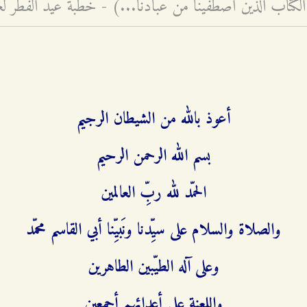
الكتاب الّذين اصطفينا من عبادنا...) - خطبة عيد الفطر لعام ۱٤۲٩ه
أعوذ بالله من الشيطان الرجيم
بسم الله الرحمن الرحيم
الحمّد لله ربِّ العالمين
والصلاة والسلام على سيِّدنا ونَبيِّنا أبي القاسم محمّد
وعلى آله الطيّبين الطاهرين
واللعنة على أعدائِهم أجمعين