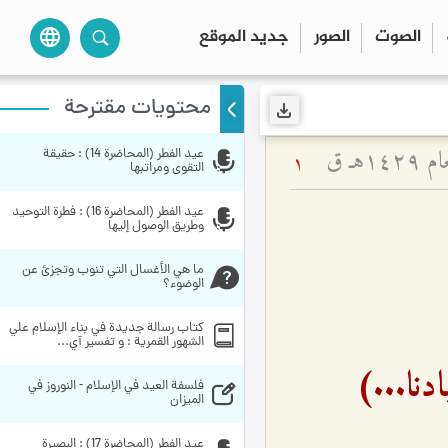
الصوت
الصور
جديد الموقع
language
محتويات مقترحة
ـ ق
عيد الفطر (المحاضرة 14) : حقيقة 
1
التقوى ومراتبها
عيد الفطر (المحاضرة 16) : فطرة التوحيد 
وطريق الوصول إليها
ما هي الأغسال التي تنوب وتجزئ عن 
الوضوء؟
کتاب رسالة‌ جديدة‌ في‌ بناء الإسلام‌ علي 
الشهور القمرية : و تفسير آي...
ادنا...)
فلسفة العيد في الإسلام - النوروز في 
الميزان
عيد الفطر (المحاضرة 17) : البصيرة 