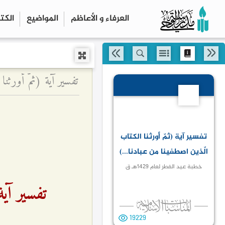
العرفاء و الأعاظم
المواضیع
الكت
تفسير آية (ثمّ أورثنا 
15
تفسير آية (ثمّ أورثنا الكتاب
الّذين اصطفينا من عبادنا...)
خطبة عيد الفطر لعام ۱٤۲٩هـ ق
تفسير آية
19229