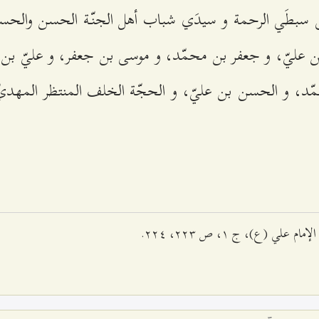
لى سبطَي الرحمة و سيدَي شباب أهل الجنّة الحسن والحس
 عليّ، و جعفر بن محمّد، و موسى بن جعفر، و عليّ بن
مّد، و الحسن بن عليّ، و الحجّة الخلف المنتظر المهد
لي (ع)، ج ۱، ص ۲۲٣، ۲۲٤.