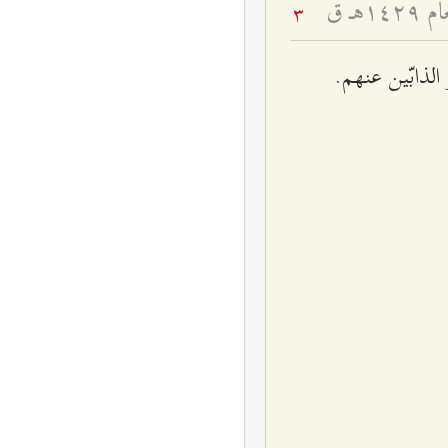
ـ ق
3
لذابّين عنهم.