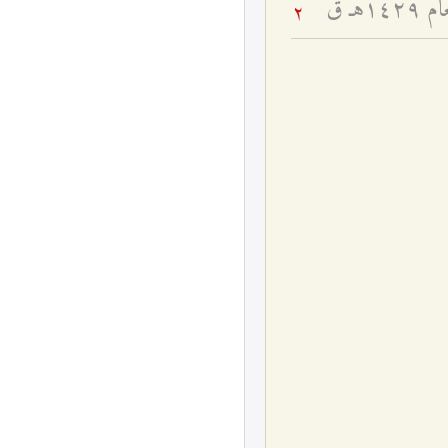
ـ ق
2