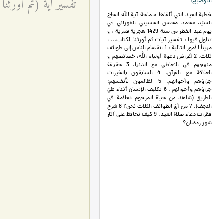
تفسير آية (ثمّ أورثنا 
التوضيح
خطبة العيد التي ألقاها سماحة آية الله الحاج
السيّد محمد محسن الحسيني الطهراني في
يوم عيد الفطر من سنة 1429 هجرية قمرية ، و
تناول فيها : تفسير آيات ثم أورثنا الكتاب... ،
مبيناً الأمور التالية : 1 انقسام الناس إلى طوائف
ثلاث. 2 أغراض دعوة أولياء الله، خصائصهم و
منهجهم في التعاطي مع الدنيا. 3 حقيقة
العلاقة مع القرآن. 4 السابقون بالخيرات
جزاؤهم وأحوالهم. 5 الظالمون لأنفسهم:
جزاؤهم وأحوالهم . 6 تكليف الإنسان أثناء طيّ
الطريق (شاهد من حياة المرحوم العلامة في
النجف). 7 من أيّ الطوائف الثلاث نحن؟ 8 شرح
فقرات دعاء صلاة العيد. 9 كيف نحافظ على آثار
شهر رمضان؟