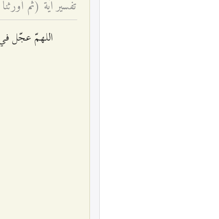
تفسير آية (ثمّ أورثنا 
اللهمّ عجّل في