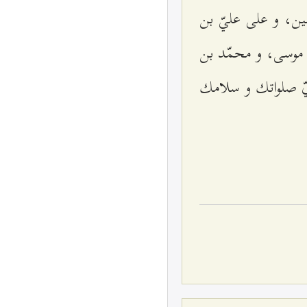
ين، و على عليّ بن
 موسى، و محمّد بن
يّ صلواتك و سلامك