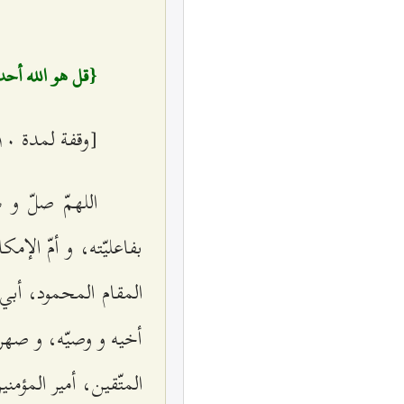
{قل هو الله أحد 
[وقفة لمدة ۱۰ ثوان]
اللهمّ صلّ و 
بفاعليّته، و أمّ الإم
المقام المحمود، أب
أخيه و وصيّه، و صهره
المتّقين، أمير المؤمن