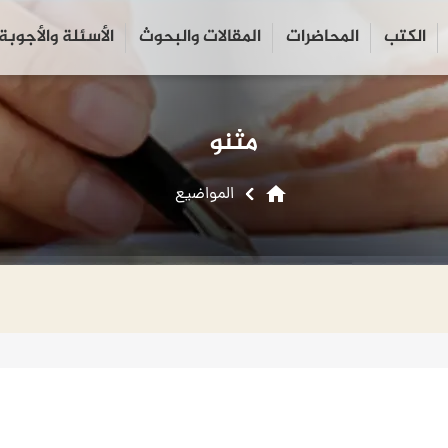
الكتب
المحاضرات
المقالات والبحوث
الأسئلة والأجوبة
close
search
مثنوی
home
المواضیع