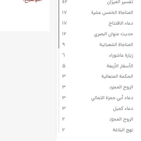
تفسير الميزان
٤۲
المناجاة الخمس عشرة
۱۷
دعاء الافتتاح
۱۷
حديث عنوان البصري
۱۲
المناجاة الشعبانية
٩
زيارة عاشوراء
٦
الأسفار الأربعة
۵
الحكمة المتعالية
۳
الروح المجرد
۳
دعاء أبي حمزة الثمالي
۳
دعاء كميل
۳
الروح المجرّد
۲
نهج البلاغة
۲
الإنجيل
۱