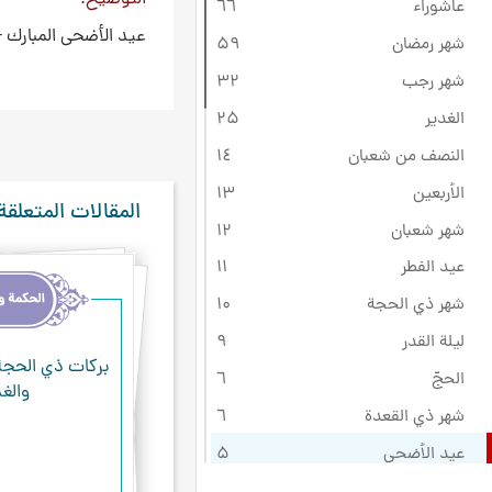
عاشوراء
٦٦
عيد الأضحى المبارك -
شهر رمضان
۵٩
شهر رجب
۳۲
الغدير
۲۵
النصف من شعبان
۱٤
الأربعين
۱۳
المقالات المتعلقة
شهر شعبان
۱۲
عيد الفطر
۱۱
شهر ذي الحجة
۱۰
ليلة القدر
٩
بركات ذي الحجة
الحجّ
٦
والغ
شهر ذي القعدة
٦
عيد الأضحى
۵
النيروز
٤