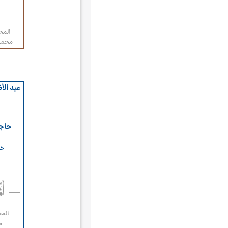
الأمم المتّحدة
۱
البقيع
۱
المح
محمد
الجزيرة الخضراء
۱
الحجر الأسود
۱
السقيفة
۱
عيد ال
العشر الأواخر
۱
المبعث النبوي
۱
حاجة
المدينة
۱
خطب
المدينة المنورة
۱
الميقات
۱
النجف الأشرف
۱
اليونان
۱
المح
حوزة النجف
۱
م