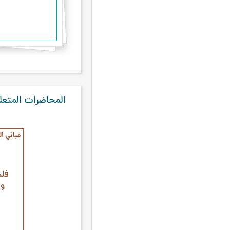
كربلاء
٤
ليلة الرغائب
٤
معركة صفين
٤
الأشهر الثلاثة
۳
صلح الحديبيّة
۳
المحاضرات المتعل
غزوة أحد
۳
فتح مكّة
۳
مباني ا
معركة بدر
۳
أحداث سنة 42
۲
ثورة التنباك
۲
فلس
وج
عرفة
۲
معركة الخندق
۲
مكة المكرمة
۲