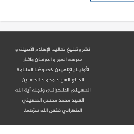
نشر وتبليغ تعاليم الإسلام الأصيلة و
مدرسة الحق و العرفـان وآثـار
الأوليـاء الإلهيين خصـوصًـا العلـامة
الحـاج السيـد محمـد الحسـين
الحسيني الطـهرانـي ونجله آية الله
السيد محمد محسن الحسيني
الطهراني قدّس الله سرّهما.