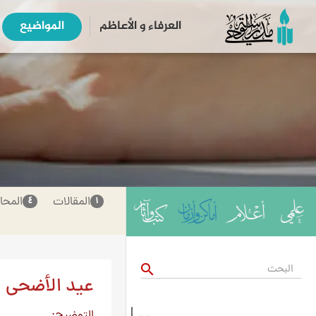
العرفاء و الأعاظم
المواضیع
المقالات
المحا
٤
۱
search
عيد الأضحى
التوضيح