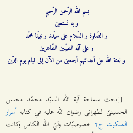
بسم الله الرّحمن الرّحيم
و به نستعين‌
و الصّلوة و السّلام على سيّدنا و نبيّنا محمّد
و على آله الطيّبين الطّاهرين‌
و لعنة الله على أعدائهم أجمعين من الآن إلى قيام يوم الدّين‌
[[بحث سماحة آية الله السيّد محمّد محسن
الحسينيّ الطهراني رضوان الله عليه في كتابه
أسرار
الملكوت ج٢
خصوصيّات وليّ الله الكامل وكانت