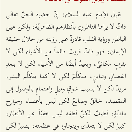
يقول الإمام عليه السلام: إنّ حضرة الحقّ تعالى
ذاتٌ لا يراها الناظرون بأنظارهم الظاهريّة، ولكن عين
الباطن ورؤية القلب قادرةٌ على رؤيته من خلال حقيقة
الإيمان، فهو ذاتٌ قريبٌ دائماً من الأشياء لكن لا
بقربٍ مكانيٍّ، وبعيدٌ أيضًا من الأشياء لكن لا ببعدِ
انفصالٍ وتباينٍ، متكلّمٌ لكن لا كما يتكلّم البشر،
مريدٌ لكن لا بسبب شوقٍ وميلٍ واهتمامٍ بالوصول إلى
المقصد، خالقٌ وصانعٌ لكن ليس بأعضاء وجوارح
ماديّةٍ، لطيفٌ لكنّ لطفه ليس خفيّاً عن الأنظار،
كبيرٌ لكن لا يتعدّى ويتجاوز في عظمته، بصيرٌ لكن