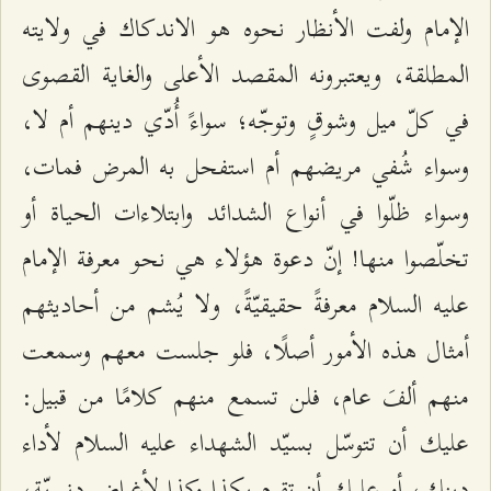
الإمام ولفت الأنظار نحوه هو الاندكاك في ولايته
المطلقة، ويعتبرونه المقصد الأعلى والغاية القصوى
في كلّ ميل وشوقٍ وتوجّه؛ سواءً أُدّي دينهم أم لا،
وسواء شُفي مريضهم أم استفحل به المرض فمات،
وسواء ظلّوا في أنواع الشدائد وابتلاءات الحياة أو
تخلّصوا منها! إنّ دعوة هؤلاء هي نحو معرفة الإمام
عليه السلام معرفةً حقيقيّةً، ولا يُشم من أحاديثهم
أمثال هذه الأمور أصلًا، فلو جلست معهم وسمعت
منهم ألفَ عام، فلن تسمع منهم كلامًا من قبيل:
عليك أن تتوسّل بسيّد الشهداء عليه السلام لأداء
دينك، أو عليك أن تقوم بكذا وكذا لأغراض دنيويّة،