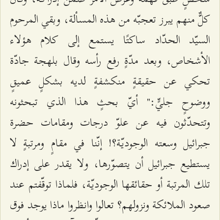
كلٌّ منهم يبرز تعجبّه من هذه المسألة، وبقي المرحوم
السيّد الحدّاد ساكتًا يستمع إلى كلام هؤلاء
الأشخاص، وبعد مدّةٍ رفع رأسه وقال بلهجة جادّة
تحكي عن حقيقةٍ منكشفةٍ لديه بشكلٍ عميقٍ
ووضوحٍ جليٍّ:" أيّ بحثٍ هذا الذي تبحثونه
وتتحدّثون فيه عن علوّ درجات ومقامات حضرة
جبرائيل وسعته الوجوديّة؟! إنّنا في مقامٍ ومرتبةٍ لا
يستطيع جبرائيل أن يتصوّرها، ولا يقدر على إدراك
تلك المرتبة أو حقائقها الوجوديّة، فلماذا توقّفتم عند
صعود الملائكة ونزولهم؟ تعالوا وانظروا ماذا يوجد فوق