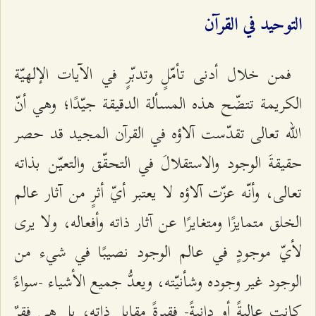
التوحيد في القرآن
فمن خلال أدنى تأمّلٍ وتدبّرٍ في الآيات الإلهيّة
الكريمة تتضّح هذه المسألة الدقيقة جيّدًا؛ وهي أنّ
الله تعالى تقدّست آلاؤه في القرآن المجيد قد حصر
حقيقةَ الوجود والاستقلالَ في التحقّق والتعيّن بذاته
تعالى، وأنّه عزّت آلاؤه لا يعتبر أيّ أثرٍ من آثار عالم
الخلق متمايزًا ومتغايرًا عن آثار ذاته وأفعاله، ولا يرى
لأيّ موجودٍ في عالم الوجود نصيبًا في شي‌ء من
الوجود غير وجوده وشأنيّته، ويعدُّ جميع الأشياء -سواءً
كانت عاليةً أو دانيةً- فقيرةً مقابل ذاته، بل هي فقرٌ