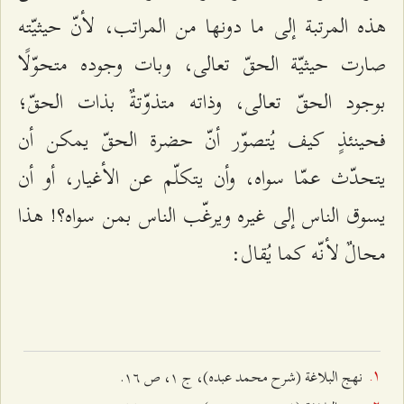
هذه المرتبة إلى ما دونها من المراتب، لأنّ حيثيّته
صارت حيثيّة الحقّ تعالى، وبات وجوده متحوّلًا
بوجود الحقّ تعالى، وذاته متذوّتةٌ بذات الحقّ؛
فحينئذٍ كيف يُتصوّر أنّ حضرة الحقّ يمكن أن
يتحدّث عمّا سواه، وأن يتكلّم عن الأغيار، أو أن
يسوق الناس إلى غيره ويرغّب الناس بمن سواه؟! هذا
محالٌ لأنّه كما يُقال:
نهج البلاغة (شرح محمد عبده)، ج ۱، ص ۱٦.