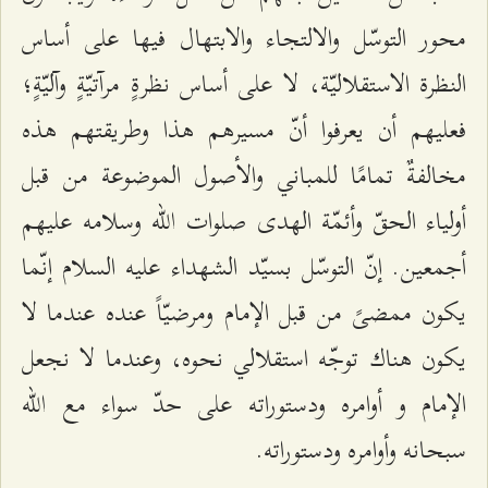
محور التوسّل والالتجاء والابتهال فيها على أساس
النظرة الاستقلاليّة، لا على أساس نظرةٍ مرآتيّةٍ وآليّةٍ؛
فعليهم أن يعرفوا أنّ مسيرهم هذا وطريقتهم هذه
مخالفةٌ تمامًا للمباني والأصول الموضوعة من قبل
أولياء الحقّ وأئمّة الهدى صلوات الله وسلامه عليهم
أجمعين. إنّ التوسّل بسيّد الشهداء عليه السلام إنّما
يكون ممضىً من قبل الإمام ومرضيّاً عنده عندما لا
يكون هناك توجّه استقلالي نحوه، وعندما لا نجعل
الإمام و أوامره ودستوراته على حدّ سواء مع الله
سبحانه وأوامره ودستوراته.