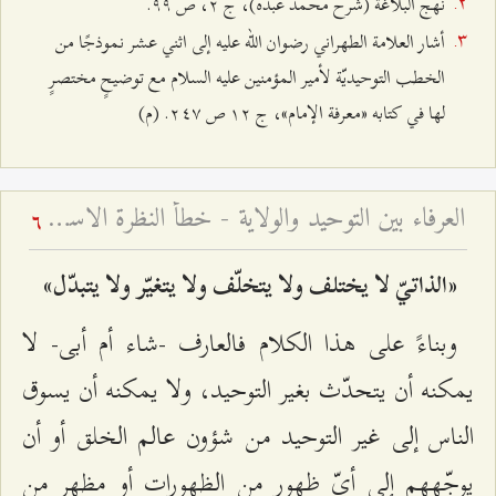
نهج البلاغة (شرح محمد عبده)، ج ٢، ص ٩٩.
أشار العلامة الطهراني رضوان الله عليه إلى اثني عشر نموذجًا من
الخطب التوحيديّة لأمير المؤمنين عليه السلام مع توضيحٍ مختصرٍ
لها في كتابه «معرفة الإمام»، ج ۱٢ ص ٢٤۷. (م)
العرفاء بين التوحيد والولاية - خطأ النظرة الاستقلاليّة إلى الإمام ومجالسه
6
«الذاتيّ لا يختلف ولا يتخلّف ولا يتغيّر ولا يتبدّل»
وبناءً على هذا الكلام فالعارف -شاء أم أبى- لا
يمكنه أن يتحدّث بغير التوحيد، ولا يمكنه أن يسوق
الناس إلى غير التوحيد من شؤون عالم الخلق أو أن
يوجّههم إلى أيّ ظهورٍ من الظهورات أو مظهرٍ من