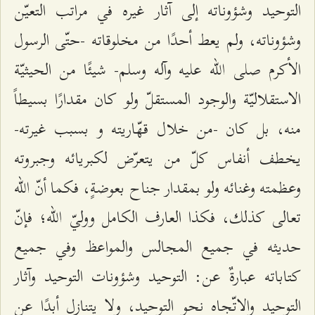
التوحيد وشؤوناته إلى آثار غيره في مراتب التعيّن
وشؤوناته، ولم يعط أحدًا من مخلوقاته -حتّى الرسول
الأكرم صلى الله عليه وآله وسلم- شيئًا من الحيثيّة
الاستقلاليّة والوجود المستقلّ ولو كان مقدارًا بسيطاً
منه، بل كان -من خلال قهّاريته و بسبب غيرته-
يخطف أنفاس كلّ من يتعرّض لكبريائه وجبروته
وعظمته وغنائه ولو بمقدار جناح‌ بعوضةٍ، فكما أنّ الله
تعالى كذلك، فكذا العارف الكامل ووليّ الله؛ فإنّ
حديثه في جميع المجالس والمواعظ وفي جميع
كتاباته عبارةٌ عن: التوحيد وشؤونات التوحيد وآثار
التوحيد والاتّجاه نحو التوحيد، ولا يتنازل أبدًا عن