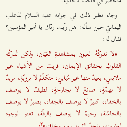
منحصرٌ في الذات الأحديّة.
وجاء نظير ذلك في جوابه عليه السلام لذعلب
اليمانيّ حين سأله: هل رأيت ربّك يا أمير المؤمنين؟
فقال له:
«لا تدركُهُ العيون بمشاهدةِ العَيَان، ولكن تُدركُه
القلوبُ بحقائق الإيمان، قريبٌ من الأشياء غير
ملابسٍ، بعيدٌ منها غير مُباينٍ، متكلّمٌ لا برويّةٍ، مريدٌ
لا بهمّةٍ، صانعٌ لا بجارحةٍ، لطيفٌ لا يوصف
بالخفاء، كبيرٌ لا يوصف بالجفاء، بصيرٌ لا يوصف
بالحاسّة، رحيمٌ لا يوصف بالرقّة، تعنو الوجوه
لعظمته، وتجلّ القلوب من مخافته»
.
٢