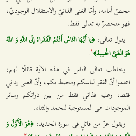
محضٌ أمامه، وأمّا الغنى الذاتيّ والاستقلال الوجوديّ،
فهو منحصرٌ به تعالى فقط.
يقول تعالى:
﴿يا أَيُّهَا النَّاسُ أَنْتُمُ الْفُقَراءُ إِلَى اللَّهِ وَ اللَّهُ
.
هُوَ الْغَنِيُّ الْحَمِيدُ﴾
۱
يخاطب تعالى الناس في هذه الآية قائلًا لهم:
اعلموا أنّ الفقر لباسكم ومحيط بكم، وأنّ الغنى ردائي
فقط، وعليه فذاتي فقط من بين ذواتكم وسائر
الموجودات هي المستوجبة للحمد والثناء.
ويقول عزّ من قائلٍ في سورة الحديد:
﴿هُوَ الْأَوَّلُ وَ
٢