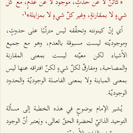
«كائنٌ لا عن حدثٍ، موجودٌ لا عن عدمٍ، مع كلِّ
شي‌ءٍ لا بمقارنةٍ، وغير كلّ شي‌ءٍ لا بمزايلة»
.
۱
أي إنّ كينونته وتحقّقه ليس مترتّبًا على حدوثٍ،
وموجوديّته ليست مسبوقة بالعدم، وهو مع جميع
الأشياء لكن معيّته ليست بمعنى المقارنة
والمصاحبة، ومفارقٌ لكلّ شي‌ءٍ لكنّ افتراقه عنها ليس
بمعنى المباينة ولا بمعنى الفاصلة الوجوديّة والحدود
الوجوديّة.
يُشير الإمام بوضوحٍ في هذه الخطبة إلى مسألة
التوحيد الذاتيّ لحضرة الحقّ تعالى، ويَعتبر أنّ الوجود