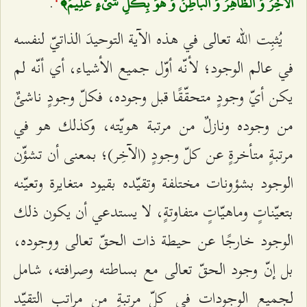
.
الْآخِرُ وَ الظَّاهِرُ وَ الْباطِنُ وَ هُوَ بِكُلِّ شَيْ‌ءٍ عَلِيمٌ﴾
يُثبِت الله تعالى في هذه الآية التوحيدَ الذاتيّ لنفسه
في عالم الوجود؛ لأنّه أوّل جميع الأشياء، أي أنّه لم
يكن أيّ وجودٍ متحقّقًا قبل وجوده، فكلّ وجودٍ ناشئٌ
من وجوده‌ ونازلٌ من مرتبة هويّته، وكذلك هو في
مرتبةٍ متأخرةٍ عن كلّ وجودٍ (الآخِر)؛ بمعنى أن تشؤّن
الوجود بشؤونات مختلفة وتقيّده بقيود متغايرة وتعيّنه
بتعيّناتٍ وماهيّاتٍ متفاوتةٍ، لا يستدعي أن يكون ذلك
الوجود خارجًا عن حيطة ذات الحقّ تعالى ووجوده،
بل إنّ وجود الحقّ تعالى مع بساطته وصرافته، شامل
لجميع الوجودات في كلّ مرتبةٍ من مراتب التقيّد