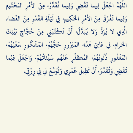
اللَّهُمَّ اجْعَلْ فِيما تَقْضِي وَفِيما تُقَدِّرُ، مِنَ الأمْرِ المَحْتُومِ
وَفِيما تَفْرُقُ مِنَ الأمْرِ الحَكِيمِ، فِي لَيْلَةِ القَدْرِ مِنَ القَضاء
الَّذِي لا يُرَدُّ وَلا يُبَدَّلُ، أَنْ تَكْتُبَنِي مِنْ حُجَّاجِ بَيْتِكَ
الحَرامِ، في عَامِيْ هَذَا، المَبْرُورِ حَجُّهُمُ، المَشْكُورِ سَعْيُهُمُ،
المَغْفُورِ ذُنُوبُهُمُ، المُكَفَّرِ عَنْهُم سَيِّئاتُهُمْ، وَاجْعَلْ فِيْما
تَقْضِي وَتُقَدِّرُ، أَنْ تُطِيلَ عُمْرِي وَتُوَسِّعَ لي فِي رِزْقِي.