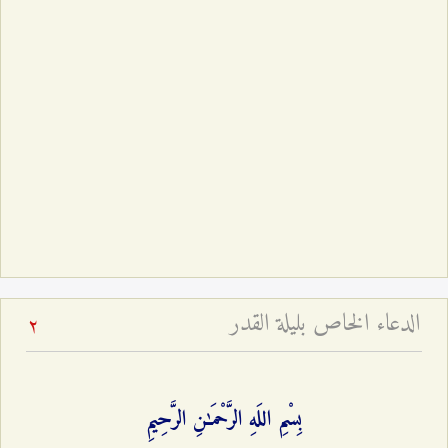
الدعاء الخاص بليلة القدر
2
بِسْمِ اللَهِ الرَّحْمَـٰنِ الرَّحِيمِ