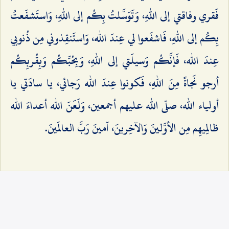
فَقري وفاقتي إلى اللهِ، وَتَوَسَّلتُ بِكُم إلى اللهِ، وَاستَشفَعتُ
بِكُم إلى اللهِ، فَاشفَعوا لي عِندَ الله، وَاستَنقِذوني مِن ذُنوبي
عِندَ الله، فَإنَّكُم وَسيلَتي إلى اللهِ، وَبِحُبِّكُم وَبِقُربِكُم
أرجو نَجاةً مِنَ اللهِ، فَكونوا عِندَ الله رَجائي، يا سادَتي يا
أولياء الله، صلّى الله عليهم أجمعين، وَلَعَنَ الله أعداءَ الله
ظالِميهِم مِن الأوَّلينَ وَالآخِرينَ، آمينَ رَبَّ العالَمينَ.