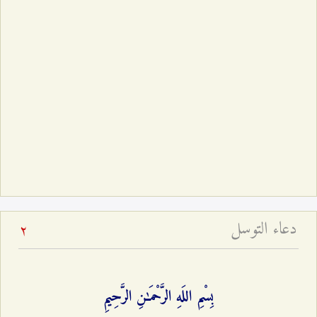
دعاء التوسل
2
بِسْمِ اللَهِ الرَّحْمَـٰنِ الرَّحِيمِ