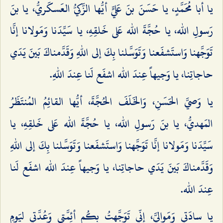
يا أبا مُحَمَّدٍ، يا حَسَنَ بنَ عَليٍّ أيُّها الزَّكيُّ العَسكَريُّ، يا بنَ
رَسولِ الله، يا حُجَّةَ الله عَلى خَلقِهِ، يا سَيِّدَنا وَمَولانا إنَّا
تَوَجَّهنا وَاستَشفَعنا وَتَوَسَّلنا بِكَ إلى اللهِ وَقَدَّمناكَ بَينَ يَدَي
حاجاتِنا، يا وَجيهاً عِندَ الله اشفَع لَنا عِندَ اللهِ.
يا وَصيَّ الحَسَنِ، وَالخَلَفَ الحُجَّةَ، أيُّها القائِمُ المُنتَظَرُ
المَهديُّ، يا بنَ رَسولِ الله، يا حُجَّةَ الله عَلى خَلقِهِ، يا
سَيِّدَنا وَمَولانا إنَّا تَوَجَّهنا وَاستَشفَعنا وَتَوَسَّلنا بِكَ إلى اللهِ
وَقَدَّمناكَ بَينَ يَدَي حاجاتِنا، يا وَجيهاً عِندَ الله اشفَع لَنا
عِندَ الله.
يا سادَتي وَمَواليَّ، إنّي تَوَجَّهتُ بِكُم أئِمَّتي وَعُدَّتي ليَومِ