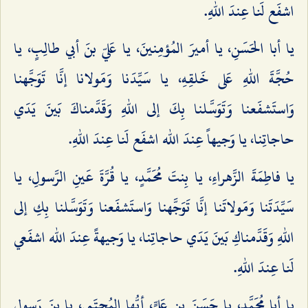
اشفَع لَنا عِندَ اللهِ.
يا أبا الحَسَنِ، يا أميرَ المُؤمِنينَ، يا عَليّ بنَ أبي طالِبٍ، يا
حُجَّةَ اللهِ عَلى خَلقِهِ، يا سَيِّدَنا وَمَولانا إنَّا تَوَجَّهنا
وَاستَشفَعنا وَتَوَسَّلنا بِكَ إلى اللهِ وَقَدَّمناكَ بَينَ يَدَي
حاجاتِنا، يا وَجيهاً عِندَ الله اشفَع لَنا عِندَ اللهِ.
يا فاطِمَةَ الزَّهراءِ، يا بِنتَ مُحَمَّدٍ، يا قُرَّةَ عَينِ الرَّسولِ، يا
سَيِّدَتَنا وَمَولاتَنا إنَّا تَوَجَّهنا وَاستَشفَعنا وَتَوَسَّلنا بِكِ إلى
اللهِ وَقَدَّمناكِ بَينَ يَدَي حاجاتِنا، يا وَجيهةً عِندَ الله اشفَعي
لَنا عِندَ اللهِ.
يا أبا مُحَمَّدٍ، يا حَسَنَ بن عَليٍّ، أيُّها المُجتَبى، يا بنَ رَسولِ