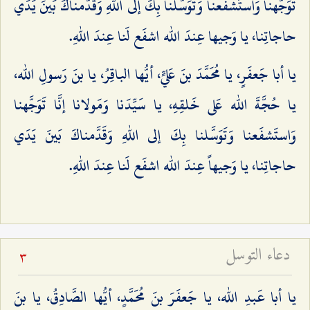
تَوَجَّهنا وَاستَشفَعنا وَتَوَسَّلنا بِكَ إلى اللهِ وَقَدَّمناكَ بَينَ يَدَي
حاجاتِنا، يا وَجيها عِندَ الله اشفَع لَنا عِندَ اللهِ.
يا أبا جَعفَرٍ، يا مُحَمَّدَ بنَ عَليٍّ، أيُّها الباقِرُ، يا بنَ رَسولِ الله،
يا حُجَّةَ الله عَلى خَلقِهِ، يا سَيِّدَنا وَمَولانا إنَّا تَوَجَّهنا
وَاستَشفَعنا وَتَوَسَّلنا بِكَ إلى اللهِ وَقَدَّمناكَ بَينَ يَدَي
حاجاتِنا، يا وَجيهاً عِندَ الله اشفَع لَنا عِندَ اللهِ.
دعاء التوسل
3
يا أبا عَبدِ الله، يا جَعفَرَ بنَ مُحَمَّدٍ، أيُّها الصَّادِقُ، يا بنَ