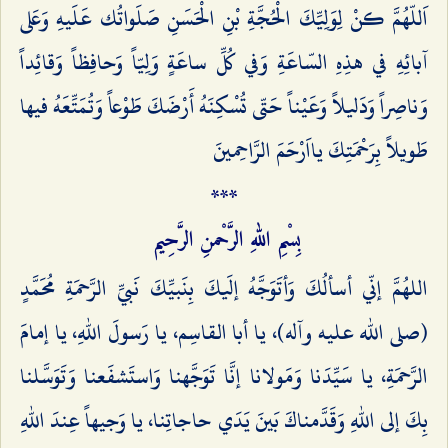
اَللّهُمَّ كنْ لِوَلِيِّكَ الْحُجَّةِ بْنِ الْحَسَنِ صَلَواتُك عَلَيهِ وَعَلى
آبائِهِ في هذِهِ السّاعَةِ وَفي كُلِّ ساعَةٍ وَلِيّاً وَحافِظاً وَقائِداً
وَناصِراً وَدَليلاً وَعَيْناً حَتّى تُسْكِنَهُ أَرْضَكَ طَوْعاً وَتُمَتِّعَهُ فيها
طَويلاً بِرَحْمَتِكَ‌ يااَرْحَمَ الرَّاحِمينَ
***
بِسْمِ اللهِ الرَّحْمنِ الرَّحِيم
اللهُمَّ إنّي أسألُكَ وَأتَوَجَّهُ إلَيكَ بِنَبيِّكَ نَبيِّ الرَّحمَةِ مُحَمَّدٍ
(صلى الله عليه وآله)، يا أبا القاسِم، يا رَسولَ اللهِ، يا إمامَ
الرَّحمَةِ، يا سَيِّدَنا وَمَولانا إنَّا تَوَجَّهنا وَاستَشفَعنا وَتَوَسَّلنا
بِكَ إلى اللهِ وَقَدَّمناكَ بَينَ يَدَي حاجاتِنا، يا وَجيهاً عِندَ اللهِ