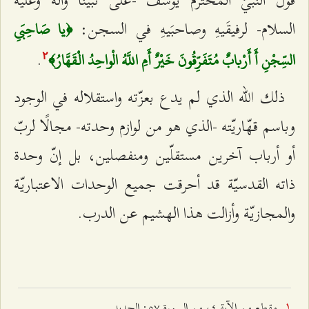
قول النبيّ المحترم يوسف -على نبيّنا وآله وعليه
السلام- لرفيقَيهِ وصاحبَيهِ في السجن:
﴿يا صَاحِبَيِ
.
السِّجْنِ أَ أَرْبابٌ مُتَفَرِّقُونَ خَيْرٌ أَمِ اللَّهُ الْواحِدُ الْقَهَّارُ﴾
٢
ذلك الله الذي لم يدع بعزّته واستقلاله في الوجود
وباسم قهّاريّته -الذي هو من لوازم وحدته- مجالًا لربّ
أو أرباب آخرين مستقلّين ومنفصلين، بل إنّ وحدة
ذاته القدسيّة قد أحرقت جميع الوحدات الاعتباريّة
والمجازيّة وأزالت هذا الهشيم عن الدرب.
مقطع من الآية ٤، من السورة ٥۷: الحديد.