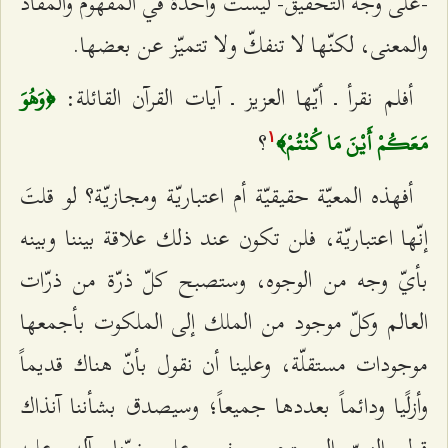
-على وجه التحقيق- ليست واحدة في المفهوم والمفاد
والمعنى، لكنّها لا تنفكّ ولا تتميّز عن بعضها.
أفلم نقرأ ـ أيّها العزيز ـ آيات القرآن القائلة:
﴿وَهُوَ
؟
مَعَكُمْ أَيْنَ مَا كُنْتُمْ﴾
۱
أفهذه المعيّة حقيقيّة أم اعتباريّة ومجازيّة؟ لو قلتَ
إنّها اعتباريّة، فلن تكون عند ذلك علاقة بيننا وبينه
بأيّ وجه من الوجوه، وستصبح كلّ ذرّة من ذرّات
العالم وكلّ موجود من الملك إلى الملكوت بأجمعها
موجودات مستقلّة، وعلينا أن نقول بأنّ هناك قديماً
وأزلًيا ودائماً بعددها جميعاً؛ وسيصدق بشأننا آنذاك