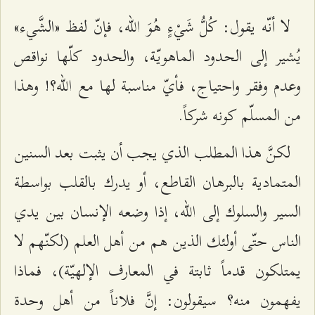
لا أنّه يقول: كُلُّ شَيْ‌ءٍ هُوَ الله، فإنّ لفظ «الشَّي‌ء»
يُشير إلى الحدود الماهويّة، والحدود كلّها نواقص
وعدم وفقر واحتياج، فأيّ مناسبة لها مع الله؟! وهذا
من المسلّم كونه شركاً.
لكنَّ هذا المطلب الذي يجب أن يثبت بعد السنين
المتمادية بالبرهان القاطع، أو يدرك بالقلب بواسطة
السير والسلوك إلى الله، إذا وضعه الإنسان بين يدي
الناس حتّى أولئك الذين هم من أهل العلم (لكنّهم لا
يمتلكون قدماً ثابتة في المعارف الإلهيّة)، فماذا
يفهمون منه؟ سيقولون: إنَّ فلاناً من أهل وحدة