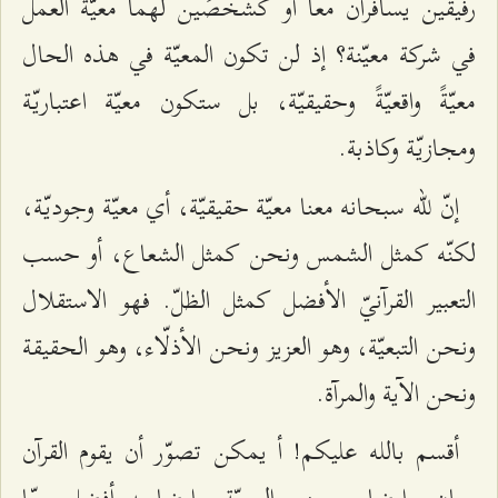
رفيقين يسافران معاً أو كشخصَين لهما معيّة العمل
في شركة معيّنة؟ إذ لن تكون المعيّة في هذه الحال
معيّةً واقعيّةً وحقيقيّة، بل ستكون معيّة اعتباريّة
ومجازيّة وكاذبة.
إنّ للّه سبحانه معنا معيّة حقيقيّة، أي معيّة وجوديّة،
لكنّه كمثل الشمس ونحن كمثل الشعاع، أو حسب
التعبير القرآنيّ الأفضل كمثل الظلّ. فهو الاستقلال
ونحن التبعيّة، وهو العزيز ونحن الأذلّاء، وهو الحقيقة
ونحن الآية والمرآة.
أقسم بالله عليكم! أ يمكن تصوّر أن يقوم القرآن