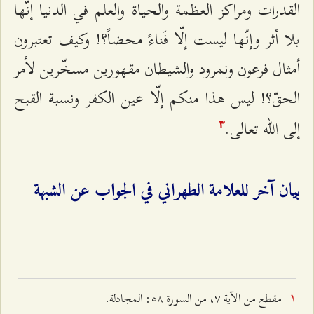
القدرات ومراكز العظمة والحياة والعلم في الدنيا إنّها
بلا أثر وإنّها ليست إلّا فَناءً محضاً؟! وكيف تعتبرون
أمثال فرعون ونمرود والشيطان مقهورين مسخّرين لأمر
الحقّ؟! ليس هذا منكم إلّا عين الكفر ونسبة القبح
إلى الله تعالى.
٣
بيان آخر للعلامة الطهراني في الجواب عن الشبهة
مقطع من الآية ۷، من السورة ٥۸: المجادلة.