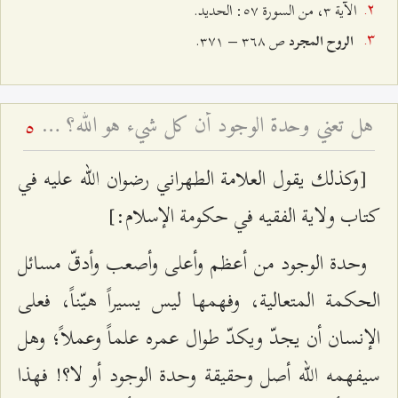
الآية ٣، من السورة ٥۷: الحديد.
ص ٣٦۸ – ٣۷۱.
الروح المجرد
هل تعني وحدة الوجود أن كل شيء هو الله؟ - بيان الشبهة و جوابها
5
[وكذلك يقول العلامة الطهراني رضوان الله عليه في
كتاب ولاية الفقيه في حكومة الإسلام:]
وحدة الوجود من أعظم وأعلى وأصعب وأدقّ مسائل
الحكمة المتعالية، وفهمها ليس يسيراً هيّناً، فعلى
الإنسان أن يجدّ ويكدّ طوال عمره علماً وعملاً؛ وهل
سيفهمه الله أصل وحقيقة وحدة الوجود أو لا؟! فهذا