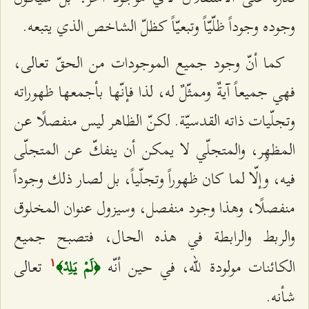
وجوده وجوداً ظلّيّاً وتبعيّاً كظلّ الشاخص الذي يتبعه.
كما أنّ وجود جميع الموجودات من الحقّ تعالى،
فهي جميعاً آيةٌ وممثّلٌ له، لذا فإنّها بأجمعها ظهوراته
وتجلّيات ذاته القدسيّة. لكنّ الظاهر ليس منفصلًا عن
المظهِر، والمتجلّي لا يمكن أن ينفكّ عن المتجلّى
فيه، وإلّا لما كان ظهوراً وتجلّياً، بل لصار ذلك وجوداً
منفصلًا، وهذا وجود منفصل، وسيزول عنوان المخلوق
والربط والرابطة في هذه الحال، فتصبح جميع
الكائنات مولودة للّه، في حين أنّه‌
تعالى
﴿لَمْ يَلِدْ﴾
۱
شأنه.