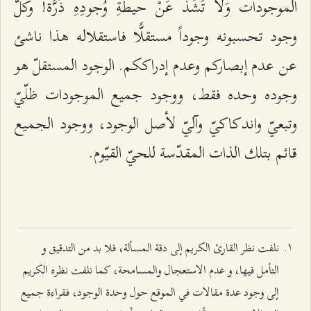
الموجودات وَلا تَشُذُّ عَنْ حيطَةِ وُجودِهِ ذَرَّة! وكلّ
وجود تحسبونه وجوداً مستقلًّا فاستقلاله هذا ناشئ
عن عدم إبصاركم وعدم إدراككم. الوجود المستقلّ هو
وجوده وحده فقط، ووجود جميع الموجودات ظلّيّ
وتبعيّ واندكاكيّ وآليّ لأصل الوجود، ووجود الجميع
قائم بتلك الذات المقدّسة للحيّ القيّوم.
نلفت نظر القارئ الكريم إلى دقة المسألة، فلا بد من التدقيق و
التأمل فيها، و عدم الاستعجال والمسامحة، كما نلفت نظره الكريم
إلى وجود عدة مقالات في الموقع حول وحدة الوجود، فقراءة جميع