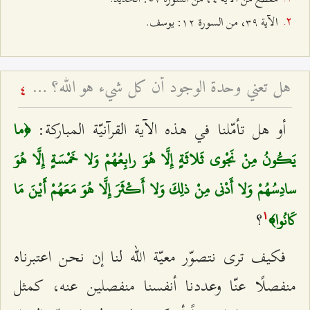
الآية ٣٩، من السورة ۱٢: يوسف.
هل تعني وحدة الوجود أن كل شيء هو الله؟ - بيان الشبهة و جوابها
4
أو هل تأمّلنا في هذه الآية القرآنيّة المباركة:
﴿ما
يَكُونُ مِنْ نَجْوى‌ ثَلاثَةٍ إِلَّا هُوَ رابِعُهُمْ وَلا خَمْسَةٍ إِلَّا هُوَ
سادِسُهُمْ وَلا أَدْنى‌ مِنْ ذلِكَ وَلا أَكْثَرَ إِلَّا هُوَ مَعَهُمْ أَيْنَ مَا
؟
كَانُوا﴾
۱
فكيف ترى نتصوّر معيّة الله لنا إن نحن اعتبرناه
منفصلًا عنّا وعددنا أنفسنا منفصلين عنه، كمثل