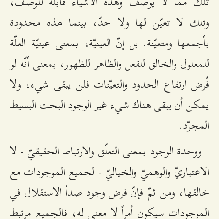
تلك ممّا لا يوصف وهذه الأشياء قابلة للوصف،
وتلك لا تعيّن لها ولا حدّ، بينما هذه محدودة
بأجمعها ومتعيّنة. بل إنّ العينيّة، بمعنى عينيّة العلّة
للمعلول والخالق للفعل والظاهر للظهور، بمعنى أنّه لو
فُرض ارتفاع الحدود والتعيّنات فلن يبقى شيء، ولا
يمكن أن يبقى هناك شيء غير الوجود البحت البسيط
المجرّد.
ووحدة الوجود بمعنى التعلّق والارتباط الحقيقيّ - لا
الاعتباريّ والوهميّ والخياليّ - لجميع الموجودات مع
خالقها، ومن ثمّ فإنّ فرض وجود صدأ الاستقلال في
الموجودات سيكون أمراً لا معنى له، فالجميع مرتبط