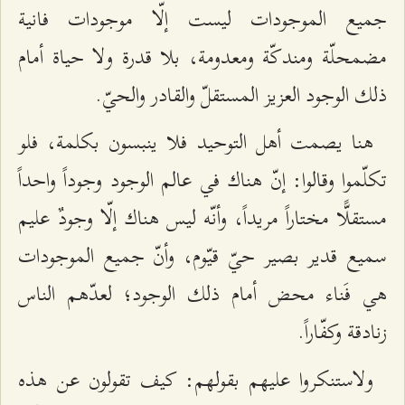
جميع الموجودات ليست إلّا موجودات فانية
مضمحلّة ومندكّة ومعدومة، بلا قدرة ولا حياة أمام
ذلك الوجود العزيز المستقلّ والقادر والحيّ.
هنا يصمت أهل التوحيد فلا ينبسون بكلمة، فلو
تكلّموا وقالوا: إنّ هناك في عالم الوجود وجوداً واحداً
مستقلًّا مختاراً مريداً، وأنّه ليس هناك إلّا وجودٌ عليم
سميع قدير بصير حيّ قيّوم، وأنّ جميع الموجودات
هي فَناء محض أمام ذلك الوجود؛ لعدّهم الناس
زنادقة وكفّاراً.
ولاستنكروا عليهم بقولهم: كيف تقولون عن هذه