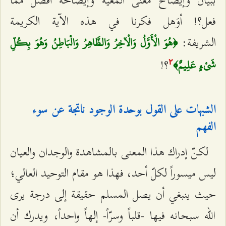
ببيان وإيضاح معنى المعيّة وإيضاحه أفضل ممّا
فعل؟! أوَهل فكرنا في هذه الآية الكريمة
الشريفة:
﴿هُوَ الْأَوَّلُ وَالْآخِرُ وَالظَّاهِرُ وَالْبَاطِنُ وَهُوَ بِكُلِّ
؟!
شَيْ‌ءٍ عَلِيمٌ‌﴾
٢
الشبهات على القول بوحدة الوجود ناتجة عن سوء
الفهم
لكنّ إدراك هذا المعنى بالمشاهدة والوجدان والعيان
ليس ميسوراً لكلّ أحد، فهذا هو مقام التوحيد العالي؛
حيث ينبغي أن يصل المسلم حقيقة إلى درجة يرى
الله سبحانه فيها -قلباً وسرّاً- إلهاً واحداً، ويدرك أن