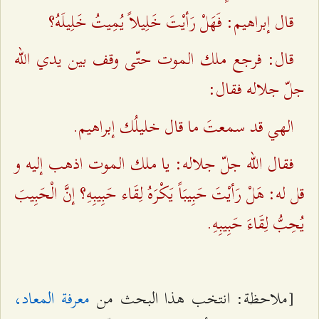
قال إبراهيم: فَهَلْ رَأيْتَ خَلِيلاً يُمِيتُ خَلِيلَهُ؟
قال: فرجع ملك الموت حتّى وقف بين يدي الله
جلّ جلاله فقال:
الهي قد سمعتَ ما قال خليلُك إبراهيم.
فقال الله جلّ جلاله: يا ملك الموت اذهب إليه و
قل له: هَلْ رَأيْتَ حَبِيبَاً يَكْرَهُ لِقَاء حَبِيبِهِ؟ إنَّ الْحَبِيبَ
يُحِبُّ لِقَاءَ حَبِيبِهِ.
[ملاحظة: انتخب هذا البحث من
معرفة المعاد،