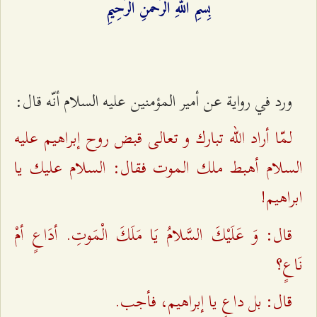
بِسْمِ اللهِ الرَّحْمَنِ الرَّحِيمِ‌
ورد في رواية عن أمير المؤمنين عليه السلام أنّه قال:
لمّا أراد الله تبارك و تعالى قبض روح إبراهيم عليه
السلام أهبط ملك الموت فقال: السلام عليك يا
ابراهيم!
قال: وَ عَلَيْكَ السَّلامُ يَا مَلَكَ الْمَوتِ. أدَاعٍ أمْ
نَاعٍ؟
قال: بل داعٍ يا إبراهيم، فأجب.