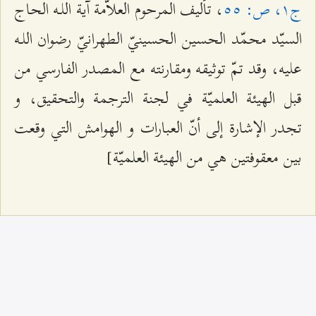
ج‌۱، ص: ٥٥
، تأليف المرحوم العلاّمة آية اللـه الحاج
السيّد محمّد الحسين الحسينيّ الطهرانيّ رضوان اللـه
عليه، وقد تمّ توثيقه ومقارنته مع المصدر الفارسي من
قبل الهيئة العلميّة في لجنة الترجمة والتحقيق، و
تجدر الإشارة إلى أنّ العبارات و الهوامش التي وقعت
بين معقوفتين هي من الهيئة العلميّة]