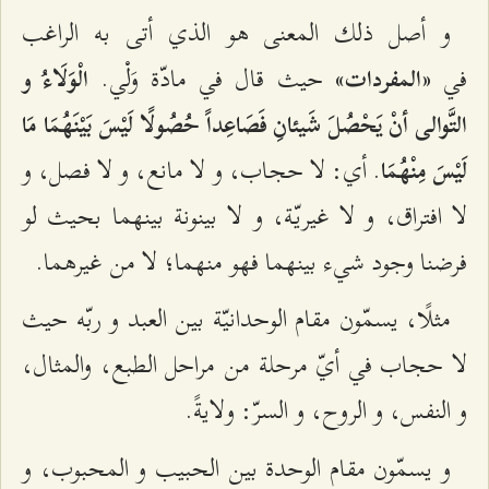
و أصل ذلك المعنى هو الذي أتى به الراغب
في
حيث قال في مادّة وَلْي.
«المفردات»
الْوَلَاءُ و
التَّوالى أنْ يَحْصُلَ شَيئانِ فَصَاعِداً حُصُولًا لَيْسَ بَيْنَهُمَا مَا
. أي: لا حجاب، و لا مانع، و لا فصل، و
لَيْسَ مِنْهُمَا
لا افتراق، و لا غيريّة، و لا بينونة بينهما بحيث لو
فرضنا وجود شي‌ء بينهما فهو منهما؛ لا من غيرهما.
مثلًا، يسمّون مقام الوحدانيّة بين العبد و ربّه حيث
لا حجاب في أيّ مرحلة من مراحل الطبع، والمثال،
و النفس، و الروح، و السرّ: ولايةً.
و يسمّون مقام الوحدة بين الحبيب و المحبوب، و