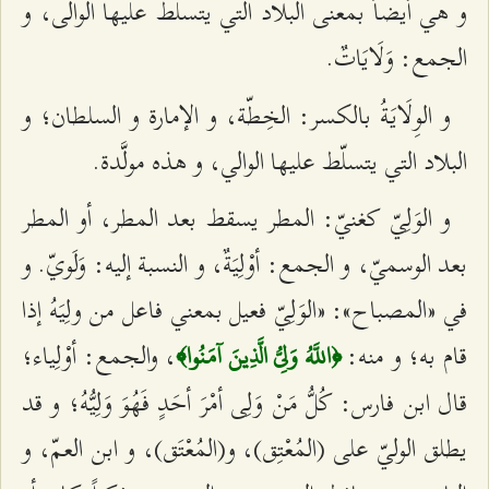
و هي أيضاً بمعنى البلاد التي يتسلّط عليها الوالى، و
الجمع: وَلَايَاتٌ.
و الوِلَايَةُ بالكسر: الخِطّة، و الإمارة و السلطان؛ و
البلاد التي يتسلّط عليها الوالي، و هذه مولَّدة.
و الوَلِيّ كغنيّ: المطر يسقط بعد المطر، أو المطر
بعد الوسميّ، و الجمع: أوْلِيَةٌ، و النسبة إليه: وَلَويّ. و
في «المصباح»: «الوَلِيّ فعيل بمعني فاعل من ولِيَهُ إذا
قام به؛ و منه:
، والجمع: أوْلِياء؛
﴿اللَّهُ وَلِيُّ الَّذِينَ آمَنُوا﴾
قال ابن فارس: كُلُّ مَنْ وَلِى أمْرَ أحَدٍ فَهُوَ وَلِيُّهُ؛ و قد
يطلق الوليّ على (المُعْتِق)، و(المُعْتَق)، و ابن العمّ، و