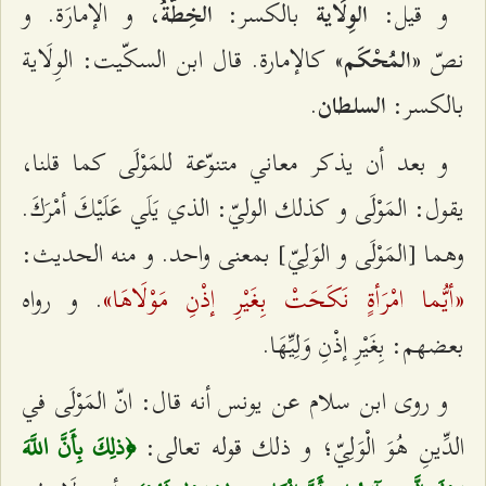
و قيل:
بالكسر:
، و الإمارَة. و
الوِلَاية
الخِطَّةُ
نصّ
» كالإمارة. قال ابن السكّيت: الوِلَاية
«المُحْكَم
بالكسر:
.
السلطان
و بعد أن يذكر معاني متنوّعة للمَوْلَى كما قلنا،
يقول: المَوْلَى و كذلك‌ الوليّ: الذي يَلَي عَلَيْكَ أمْرَكَ.
وهما [المَوْلَى و الوَلِيّ‌] بمعنى واحد. و منه الحديث:
«أيُّما امْرَأةٍ نَكَحَتْ بِغَيْرِ إذْنِ مَوْلَاهَا»
. و رواه
بعضهم: بِغَيْرِ إذْنِ وَلِيِّهَا.
و روى ابن سلام عن يونس أنه قال: انّ المَوْلَى في
الدِّينِ هُوَ الْوَلِيّ‌؛ و ذلك قوله تعالى:
﴿ذلِكَ بِأَنَّ اللَّهَ