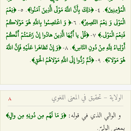
. ٥-
. ٤-
الْمُؤْمِنِينَ‌﴾
﴿ذلِكَ بِأَنَّ اللَّهَ مَوْلَى الَّذِينَ آمَنُوا﴾
﴿نِعْمَ
. ٦-
الْمَوْلى‌ وَ نِعْمَ النَّصِيرُ﴾
﴿ وَ اعْتَصِمُوا بِاللَّهِ هُوَ مَوْلاكُمْ
۷-
فَنِعْمَ الْمَوْلى‌.﴾
﴿قُلْ يا أَيُّهَا الَّذِينَ هادُوا إِنْ زَعَمْتُمْ أَنَّكُمْ
. ۸-
أَوْلِياءُ لِلَّهِ مِنْ دُونِ النَّاسِ‌﴾
﴿وَ إِنْ تَظاهَرا عَلَيْهِ فَإِنَّ اللَّهَ
.
. ٩-
هُوَ مَوْلاهُ‌﴾
﴿ثُمَّ رُدُّوا إِلَى اللَّهِ مَوْلاهُمُ الْحَقِ‌﴾
الولاية – تحقيق في المعنى اللغوي
8
و الوالي الذي في قوله:
﴿وَ مَا لَهُم مِن دُونِهِ مِن والٍ﴾
بمعنى الوليّ.