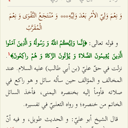
وَ نِعْمَ وَلِيّ الأمْرِ بَعْدَ وَلِيِّهِ‌
***
وَ مُنْتَجَعُ التَّقْوَى وَ نِعْمَ
الْمُقَرَّبُ‌
و قوله تعالى:
﴿إِنَّما وَلِيُّكُمُ اللَّهُ وَ رَسُولُهُ وَ الَّذِينَ آمَنُوا
.
الَّذِينَ يُقِيمُونَ الصَّلاةَ وَ يُؤْتُونَ الزَّكاةَ وَ هُمْ راكِعُونَ‌﴾
۱
نزلت في حقّ عليّ (بن أبي طالب) عليه السلام. عند
المخالف و المؤالف حين سأله سائل و هو راكع في
صلاته فأومأ إليه بخنصره اليمنى، فأخذ السائل
الخاتم من خنصره؛ و رواه الثعلبيّ في تفسيره.
قال الشيخ أبو عليّ: و الحديث طويل، و فيه أنّ