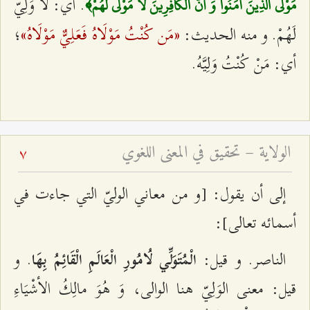
. أي: لَا وَلِيّ
مَوْلَى الَّذِينَ آمَنُوا وَ أَنَّ الْكافِرِينَ لا مَوْلى‌ لَهُمْ‌﴾
«مَن كُنْتُ مَوْلَاهُ فَعَلِيٌّ مَوْلَاهُ»‌
لَهُمْ. و منه الحديث:
؛
أي: مَنْ كُنْتُ وَلِيَّهُ.
الولاية – تحقيق في المعنى اللغوي
7
إلى أن يقول: [و من معاني الوليّ التي جاءت في
أسمائه تعالى‌]:
الناصر. و قيل:
. و
الْمُتَوَلِّي لُامُورِ الْعَالَمِ الْقَائِمُ بِهَا
قيل: معنى الوَلِيّ هنا الوالى، وَ هُوَ مالِكُ الأشْيَاءِ