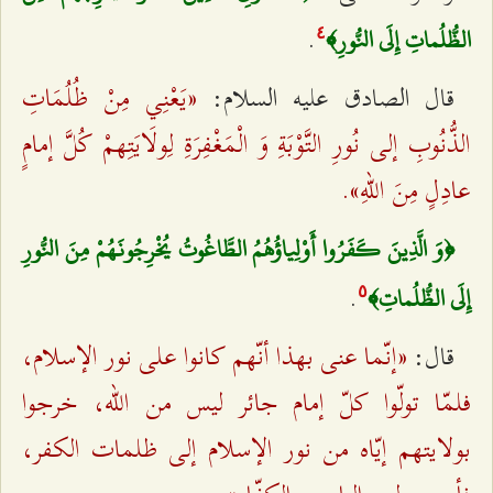
.
الظُّلُماتِ إِلَى النُّورِ﴾
٤
«يَعْنِي مِنْ ظُلُمَاتِ
قال الصادق عليه السلام:
الذُّنُوبِ إلى نُورِ التَّوْبَةِ وَ الْمَغْفِرَةِ لِولَايَتِهمْ كُلَّ إمامٍ
عادِلٍ مِنَ اللهِ».
﴿وَ الَّذِينَ كَفَرُوا أَوْلِياؤُهُمُ الطَّاغُوتُ يُخْرِجُونَهُمْ مِنَ النُّورِ
.
إِلَى الظُّلُماتِ﴾‌
٥
«إنّما عنى بهذا أنّهم كانوا على نور الإسلام،
قال:
فلمّا تولّوا كلّ إمام جائر ليس من الله، خرجوا
بولايتهم إيّاه من نور الإسلام إلى ظلمات الكفر،