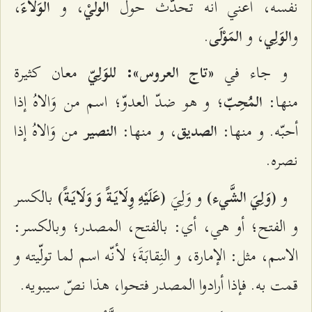
نفسه، أعني أنه تحدّث حول
، و
،
الوليْ
الوَلَاءَ
و
، و
.
الوَلِي
المَوْلَى
و جاء في
معان كثيرة
«تاج العروس»: للوَلِيّ
منها:
؛ و هو ضدّ العدوّ؛ اسم من وَالاهُ إذا
المُحِبّ
أحبّه. و منها:
، و منها:
من وَالاهُ إذا
الصديق
النصير
نصره.
و
و وَلِيَ
بالكسر
(وَلِيَ الشَّي‌ء)
(عَلَيْهِ وِلَايَةً وَ وَلَايَةً)
و الفتح؛ أو هي، أي: بالفتح، المصدر؛ وبالكسر:
الاسم، مثل: الإمارة، و النِقابَةَ؛ لأنّه اسم لما تولّيته و
قمت به. فإذا أرادوا المصدر فتحوا، هذا نصّ سيبويه.