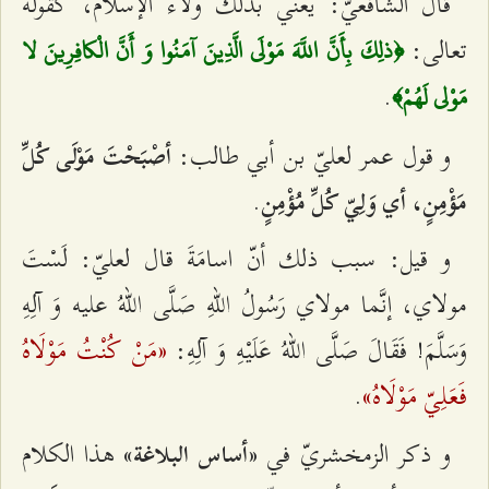
قال الشافعيّ: يعني بذلك ولاء الإسلام، كقوله
تعالى:
﴿ذلِكَ بِأَنَّ اللَّهَ مَوْلَى الَّذِينَ آمَنُوا وَ أَنَّ الْكافِرِينَ لا
.
مَوْلى‌ لَهُمْ‌﴾
و قول عمر لعليّ بن أبي طالب:
أصْبَحْتَ مَوْلَى كُلِّ
.
مَؤْمِنٍ‌، أي‌ وَلِيّ كُلِّ مُؤْمِنٍ
و قيل: سبب ذلك أنّ اسامَةَ قال لعليّ: لَسْتَ
مولاي، إنَّما مولاي رَسُولُ اللهِ صَلَّى اللهُ عليه وَ آلِهِ
«مَنْ كُنْتُ مَوْلَاهُ
وَسَلَّمَ! فَقَالَ صَلَّى اللهُ عَلَيْهِ وَ آلِهِ:
فَعَلِيّ مَوْلَاهُ»
.
و ذكر الزمخشريّ في
هذا الكلام
«أساس البلاغة»