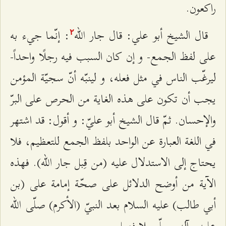
راكعون.
قال الشيخ أبو علي: قال جار الله‌
: إنّما جي‌ء به
٢
على لفظ الجمع- و إن كان السبب فيه رجلًا واحداً-
ليرغّب الناس في مثل فعله، و لينبّه أنّ سجيّة المؤمن
يجب أن تكون على هذه الغاية من الحرص على البرّ
والإحسان. ثمّ قال الشيخ أبو عليّ: و أقول: قد اشتهر
في اللغة العبارة عن الواحد بلفظ الجمع للتعظيم، فلا
يحتاج إلى الاستدلال عليه (من قِبل جار الله). فهذه
الآية من أوضح الدلائل على صحّة إمامة على (بن
أبي طالب) عليه السلام بعد النبيّ (الأكرم) صلّى الله