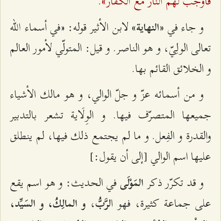
فأوجب لهم النار مع الكفّار»
.
و جاء في
لابن الأثير قوله: «في أسماء الله
«النهاية»
تعالى الولِيّ، و هو الناصر. و قيل: المتولّي لأمور العالم
و الخلائق القائم بها.
و من أسمائه عزّ و جلّ الوالي، و هو مالك الأشياء
جميعها المتصرّف فيها. و الوِلَاية تشعر بالتدبير
والقدرة و الفِعل. و ما لم يجتمع ذلك فيها، لم ينطلق
عليها اسم الوالي [إلى أن يقول:]
و قد تكرّر ذكر
في الحديث: و هو اسم يقع
المَوْلَى
على جماعة كثيرة، فهو ا
،
لرَّبُّ
و المالِكُ، و السَيِّد،