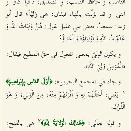
الناصر، و حافظ النسب، و الصديق، ذكراً كان أو
انثى. و قد يؤنّث بالهاء فيقال: هي وَلِيَّةٌ؛ قال أبو
زيد: سمعتُ بعض بني عقيل يقول: هُنَّ وَلِيّاتُ اللهِ وَ
عَدُوّاتُ اللهِ وَ أوْلِيَاؤُهُ وَ أعْداؤُهُ.
و يكون الوليّ بمعنى مَفعول في حقّ المطيع فيقال:
«الْمُؤمِنُ وَلِيّ اللهِ».
و جاء في «مجمع البحرين»:
﴿أَوْلَى النَّاسِ بِإِبْراهِيمَ‌﴾
يَعْني: أحَقَّهُمْ بِهِ وَ أقْرَبَهُمْ مِنْهُ، مِنَ الْوَلِي؛ وَ هُوَ
۱
الْقُرْبُ.
و قوله تعالى:
هي بالفتح:
﴿هُنالِكَ الْوَلايَةُ لِلَّهِ‌﴾
٢