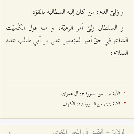
و وَلِيّ الدم: من كان إليه المطالبة بالقوَد.
و السلطان وليّ أمر الرعيّة، و منه قول الكُمَيْت
الشاعر في حقّ أمير المؤمنين على بن أبي طالب عليه
السلام:
الآية ٦۸، من السورة ٣: آل عمران.
الآية ٤٤، من السورة ۱۸: الكهف.
الولاية – تحقيق في المعنى اللغوي
4