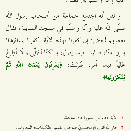
عليه و آله و سلّم بلا فصل.
و نقل أنه اجتمع جماعة من أصحاب رسول الله
صلّى الله عليه و آله و سلّم في مسجد المدينة، فقال
بعضهم لبعض: إن كفرنا بهذه الآية، كفرنا بسائرها!
و إن آمنّا، صارت فيما يقول، و لَكِنَّا نَتَوَلّى وَ لَا نُطِيعُ
عَلِيّاً فيما أمَرَ، فَنَزَلَتْ:
﴿يَعْرِفُونَ نِعْمَتَ اللَّهِ ثُمَّ
.
يُنْكِرُونَها﴾
الآية ٥٥، من السورة ٥: المائدة.
جار الله لقب الزمخشريّ صاحب تفسير «الكشّاف» المعروف.