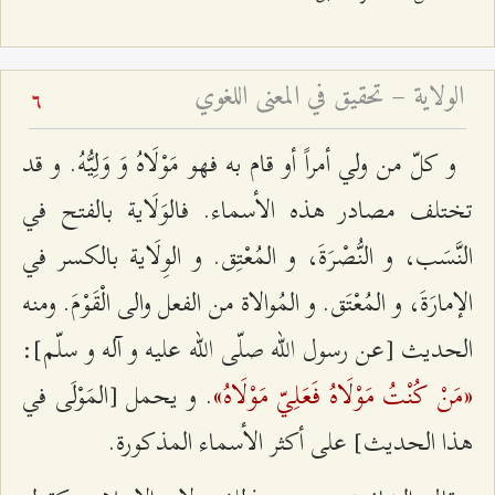
الولاية – تحقيق في المعنى اللغوي
6
و كلّ من ولي أمراً أو قام به فهو مَوْلَاهُ وَ وَلِيُّهُ. و قد
تختلف مصادر هذه الأسماء. فالوَلَاية بالفتح في
النَّسَب، و النُّصْرَةَ، و المُعْتِق. و الوِلَاية بالكسر في
الإمارَةَ، و المُعْتَق. و المُوالاة من الفعل والى الْقَوْمَ. ومنه
الحديث [عن رسول الله صلّى الله عليه و آله و سلّم‌]:
«مَنْ كُنْتُ مَوْلَاهُ فَعَلِيّ مَوْلَاهُ‌»
. و يحمل [المَوْلَى في
هذا الحديث‌] على أكثر الأسماء المذكورة.