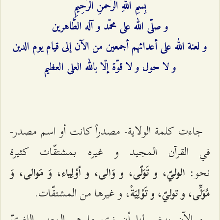
بِسْمِ اللهِ الرَّحْمَنِ الرَّحِيمِ‌
و صلّى الله على محمّد و آله الطَّاهرين‌
و لعنة الله على أعدائهم أجمعين من الآن إلى قيام يوم الدين‌
و لا حول و لا قوّة إلّا بالله العلى العظيم‌
جاءت كلمة الولاية- مصدراً كانت أو اسم مصدر-
في القرآن المجيد و غيره بمشتقّات كثيرة
نحو:
الوليّ، و تَوَلّى، و وَالى، و أوْلِياء، وَ مَوالى، وَ
، و غيرها من المشتقّات.
مُوَلِّى، و توليّ، و تَوْلِيَةْ
و الآن ينبغي لنا أن نرى ما هو المعنى اللغويّ