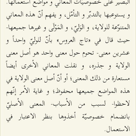
البصير على خصوصيّات المعاني و مواضع استعمالها.
و يستوعبها بالتدبّر و التأمّل، و يفهم أنّ هذه المعاني
المتنوّعة للولاية، و الوَليّ، و المَوْلَى و غيرها جميعها-
حيث قال في «تاج العروس» بأنّ للوليّ واحداً و
عشرين معنى- تحوم حول معنى واحد هو أصل معنى
الولاية و جذره، و نقلت المعاني الأخرى أيضاً
مستعارة من ذلك المعنى؛ أو أنّ أصل معنى الولاية في
هذه المواضع جميعها محفوظ؛ و غاية الأمر إنّهم
لاحظوا- لسبب من الأسباب- المعنى الأصليّ
بانضمام خصوصيّة أخذوها بنظر الاعتبار في
الاستعمال.