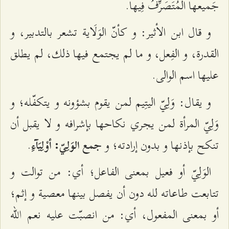
جَميعها الْمُتَصَرِّفُ فِيها.
و قال ابن الأثير: و كأنّ الوَلَاية تشعر بالتدبير، و
القدرة، و الفِعل، و ما لم يجتمع فيها ذلك، لم يطلق
عليها اسم الوالى.
و يقال: وَلِيّ اليتِيم لمن يقوم بشؤونه و يتكفّله؛ و
وَلِيّ المرأة لمن يجري نكاحها بإشرافه و لا يقبل أن
تنكح بإذنها و بدون إرادته؛ و
.
جمع الوَلِيّ: أوْلِيَآءِ
الوَلِيّ أو فعيل بمعنى الفاعل؛ أي: من توالت و
تتابعت طاعاته لله دون أن يفصل بينها معصية و إثم؛
أو بمعنى المفعول، أي: من انصبّت عليه نعم الله