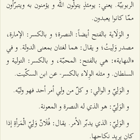
الربوبيّة. يعني: يومئذٍ يتولّون الله و يؤمنون به ويتبرّأون
ممّا كانوا يعبدون.
و الوَلَاية بالفتح أيضاً: النصرة؛ و بالكسر: الإمارة،
مصدر وَلِيتُ؛ و يقال: هما لغتان بمعنى الدولة. و في
«النهاية»: هي بالفتح: المحبّة، و بالكسر: التولية و
السلطان. و مثله الوِلاء بالكسر- عن ابن السكّيت.
و الوَلِيّ و الوالي: و كلّ من ولي أمر أحد فهو وليّه.
و الوَلِيّ: هو الذي له النصرة و المعونة.
و الوَلِيّ: الذي يدبّر الأمر. يقال: فُلَانٌ وَلِيّ الْمَرأةِ إذا
كان يريد نكاحها.