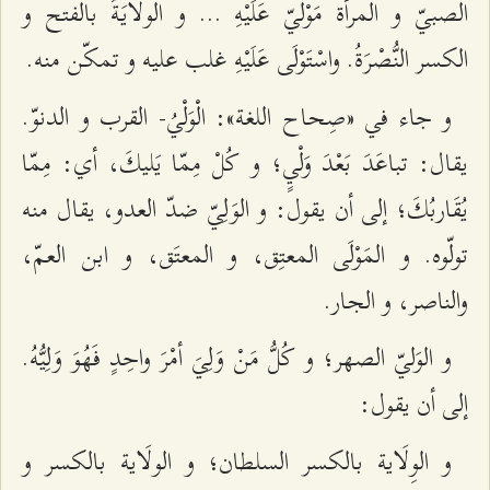
الصبيّ و المرأة مَوْليّ عَلَيْهِ ... و الولَايَةُ بالفتح و
الكسر النُّصْرَةُ. واسْتَوْلَى عَلَيْهِ غلب عليه و تمكّن منه.
و جاء في «صِحاح اللغة»: الْوَلْيُ- القرب و الدنوّ.
يقال: تباعَدَ بَعْدَ وَلْيٍ؛ و كُلْ مِمّا يَليكَ، أي: مِمّا
يُقَاربُكَ؛ إلى أن يقول: و الوَلِيّ ضدّ العدو، يقال منه
تولّوه. و المَوْلَى المعتِق، و المعتَق، و ابن العمّ،
والناصر، و الجار.
و الوَليّ الصهر؛ و كُلُّ مَنْ وَلِيَ أمْرَ واحِدٍ فَهُوَ وَلِيُّهُ.
إلى أن يقول:
و الوِلَاية بالكسر السلطان؛ و الولَاية بالكسر و