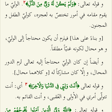
و قوله تعالى:
. الوليّ ما
﴿وَلَمْ يَكُنْ لَهُ وَلِيٌّ مِنَ الذُّلِّ﴾
٢
يقوم مقامه في أمور تختصّ به لعجزه، كوليّ الطفل و
المجنون.
[و بناءً على هذا] فيلزم أن يكون محتاجاً إلى الوليّ،
و هو محال لكونه غنيّاً مطلقاً.
و أيضاً إن كان الوليّ محتاجاً إليه تعالى لزم الدور
المحال، و إلّا كان مشاركاً له [و كلاهما محال‌].
و قوله تعالى
أي: أنت
﴿أَنْتَ وَلِيِّي فِي الدُّنْيَا وَالْآخِرَةِ﴾
٣
تتولّى‌ أمري في الأولى و العُقبى، و أنت القائم به.
و قوله تعالى:
﴿اللَّهُ وَلِيُّ الَّذِينَ آمَنُوا يُخْرِجُهُمْ مِنَ