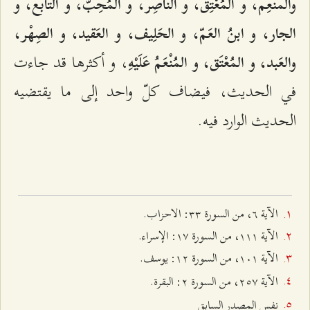
والمنْعِم، و المُعْتِق، و الناصِر، و المُحِبّ، و التابع، و
الجار، و ابنُ العَمّ، و الحَلِيف، و العَقيد، و الصِهْر،
، و أكثرها قد جاءت
والعَبد، و المُعْتَق، و المُنْعَمُ عَلَيْهِ
في الحديث، فيضاف كلّ واحد إلى ما يقتضيه
الحديث الوارد فيه.
الآية ٦، من السورة ٣٣: الاحزاب.
الآية ۱۱۱، من السورة ۱۷: الإسراء.
الآية ۱۰۱، من السورة ۱٢: يوسف.
الآية ٢٥۷، من السورة ٢: البقرة.
نفس المصدر السابق