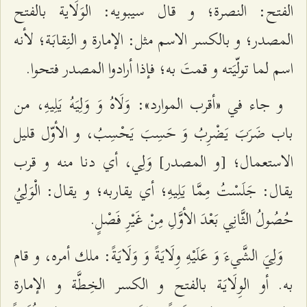
الفتح: النصرة؛ و قال سيبويه: الوَلَاية بالفتح
المصدر؛ و بالكسر الاسم مثل: الإمارة و النِقابَة؛ لأنه
اسم لما تولّيَته و قمتَ به؛ فإذا أرادوا المصدر فتحوا.
و جاء في «أقرب الموارد»: وَلَاهُ وَ وَلِيَهُ يَلِيهِ، من
باب ضَرَبَ يَضْرِبُ وَ حَسِبَ يَحْسِبُ، و الأوّل قليل
الاستعمال؛ [و المصدر] وَلِي، أي دنا منه و قرب
يقال: جَلَسْتُ مِمَّا يَلِيهِ؛ أي يقاربه؛ و يقال: الْوَلِيُ
حُصُولُ الثَّانِي بَعْدَ الأوَّلِ مِنْ غَيْرِ فَصْلٍ.
وَلِيَ الشَّي‌ءَ وَ عَلَيْهِ وِلَايَةً وَ وَلَايَةً: ملك أمره، و قام
به. أو الوِلَايَة بالفتح و الكسر الخِطَّة و الإمارة