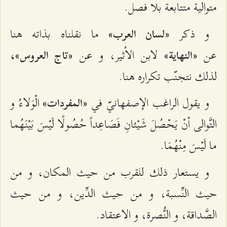
متوالية متتابعة بلا فصل.
و ذكر
ما نقلناه بذاته هنا
«لسان العرب»
عن
لابن الأثير، و عن
«النهاية»
«تاج العروس»،
لذلك نتجنّب تكراره هنا.
و يقول الراغب الإصفهانيّ في
الْوَلاءُ و
«المفردات»
التَّوالى أنْ يَحْصُلَ شَيْئانِ فَصَاعِداً حُصُولًا لَيْسَ بَيْنَهُما
ما لَيْسَ مِنْهُمَا.
و يستعار ذلك للقرب من حيث المكان، و من
حيث النِّسبة، و من‌ حيث الدِّين، و من حيث
الصَّداقة، و النُّصرة، و الاعتقاد.