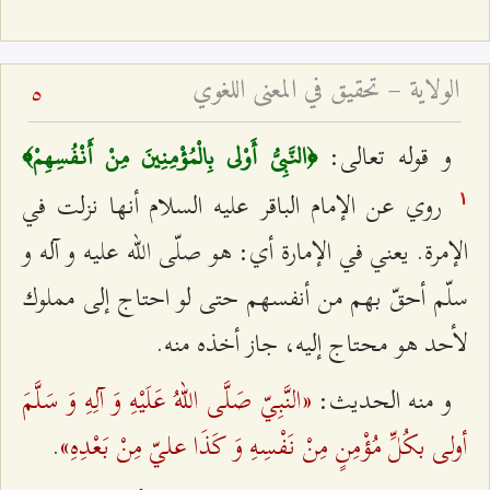
الولاية – تحقيق في المعنى اللغوي
5
و قوله تعالى:
﴿النَّبِيُّ أَوْلى‌ بِالْمُؤْمِنِينَ مِنْ أَنْفُسِهِمْ﴾‌
روي عن الإمام الباقر عليه السلام أنها نزلت في
۱
الإمرة. يعني في الإمارة أي: هو صلّى الله عليه و آله و
سلّم أحقّ بهم من أنفسهم حتى لو احتاج إلى مملوك
لأحد هو محتاج إليه، جاز أخذه منه.
«النَّبِيّ صَلَّى اللهُ عَلَيْهِ وَ آلِهِ وَ سَلَّمَ
و منه الحديث:
أولى بكُلِّ مُؤْمِنٍ مِنْ نَفْسِهِ وَ كَذَا عليّ مِنْ بَعْدِهِ»
.