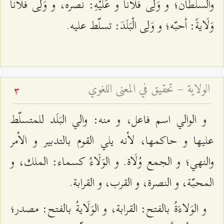
والسلطان؛ و وَلِى فلَاناً و عَلَيْهِ: نصره، و وَلِى فُلَاناً
وَلَايةً: أحبّه؛ و وَلِى الْبَلَدَ: تسلّط عليه.
الولاية – تحقيق في المعنى اللغوي
3
و الوالي اسم فاعل، و منه: والي البَلَد للمتسلّط
عليها و حاكمها، لأنه يلي القوم بالتدبير و الأمر
والنهي؛ و الجمع وُلَاة. و الوَلَاءُ كسماء: الملك، و
المحبّة، و النصرة، و القرب، و القرابة.
و الوَلاءَةُ بالفتح: القرابة، و الوَلَايةُ بالفتح: مصدر؛