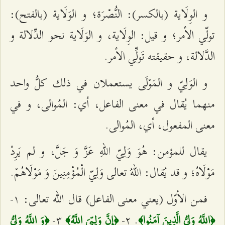
و الوِلَاية (بالكسر): النُّصْرَة؛ و الوَلَاية (بالفتح):
تولّي الأمر؛ و قيل: الوِلَاية، و الوَلَاية نحو الدِّلالة و
الدَّلالة، و حقيقته تَولِّي الأمر.
و الوَلِيّ و المَوْلَى يستعملان في ذلك كلُّ واحد
منهما يُقال في معنى الفاعل، أي: المُوالى، و في
معنى المفعول، أي، المُوالى.
يقال للمؤمن: هُوَ وَلِيّ اللهِ عَزَّ وَ جَلَّ، و لم يَرِدْ
مَوْلَاهُ؛ و قد يُقال: اللهُ تعالى وَلِيّ الْمُؤْمِنِينَ وَ مَوْلَاهُمْ.
فمن الأوّل (يعني معنى الفاعل) قال الله تعالى: ۱-
٣-
. ٢-
﴿اللَّهُ وَلِيُّ الَّذِينَ آمَنُوا﴾
﴿إِنَّ وَلِيِّيَ اللَّهُ﴾
﴿وَ اللَّهُ وَلِيُّ