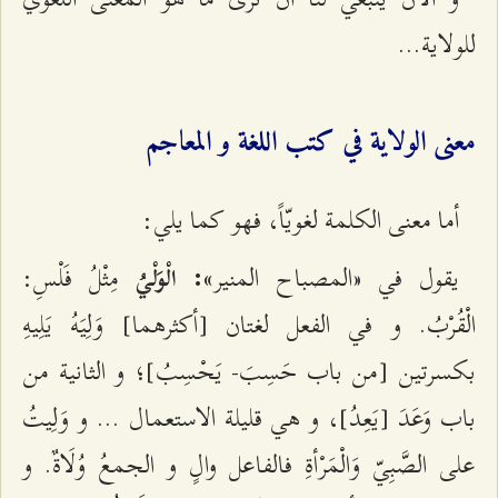
للولاية...
معنى الولاية في كتب اللغة و المعاجم
أما معنى الكلمة لغويّاً، فهو كما يلي:
يقول في «المصباح المنير
مِثْلُ فَلْسِ:
»: الْوَلْيُ
الْقُرْبُ. و في الفعل لغتان [أكثرهما] وَلِيَهُ يَلِيهِ
بكسرتين [من باب حَسِبَ- يَحْسِبُ‌]؛ و الثانية من
باب وَعَدَ [يَعِدُ]، و هي قليلة الاستعمال ... و وَلِيتُ
على الصَّبِيّ وَالْمَرْأةِ فالفاعل والٍ و الجمعُ وُلَاةٌ. و