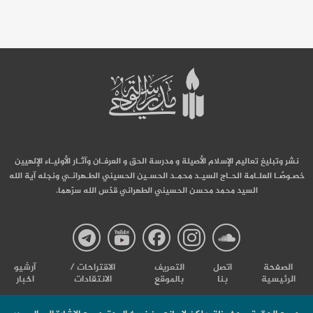
نشر وتبليغ تعاليم الإسلام الأصيلة و مدرسة الحق و العرفـان وآثـار الأوليـاء الإلهيين
خصـوصًـا العلـامة الحـاج السيـد محمـد الحسـين الحسيني الطـهرانـي ونجله آية الله
السيد محمد محسن الحسيني الطهراني قدّس الله سرّهما.
صفحة
صفحة
صفحة
صفحة
صفحة
الصفحة
اتصل
التعریف
الاقتراحات /
آرشیو
الرئيسية
بنا
بالموقع
الانتقادات
اخبار
مدرسة
مدرسة
مدرسة
مدرسة
مدرس