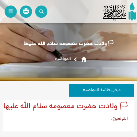
language
view_headline
close
search
🏳️ ولادت حضرت معصومه سلام الله علیها
home
المواضیع
عرض قائمة المواضيع
🏳️ ولادت حضرت معصومه سلام الله علیها
التوضيح