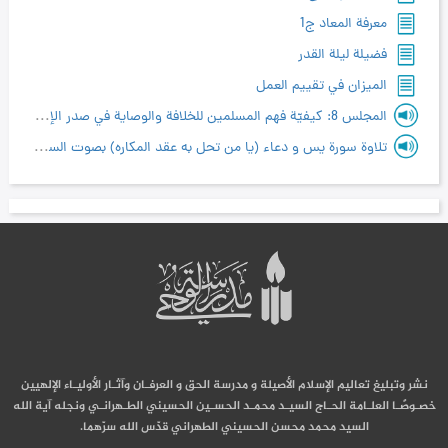
معرفة المعاد ج1
فضيلة ليلة القدر
الميزان في تقييم العمل
المجلس 8: كيفيّة فهم المسلمين للخلافة والوصاية في صدر الإسلام
تلاوة سورة يس و دعاء (يا من تحل به عقد المكاره) بصوت السيد هاشم الحداد
نشر وتبليغ تعاليم الإسلام الأصيلة و مدرسة الحق و العرفـان وآثـار الأوليـاء الإلهيين
خصـوصًـا العلـامة الحـاج السيـد محمـد الحسـين الحسيني الطـهرانـي ونجله آية الله
السيد محمد محسن الحسيني الطهراني قدّس الله سرّهما.