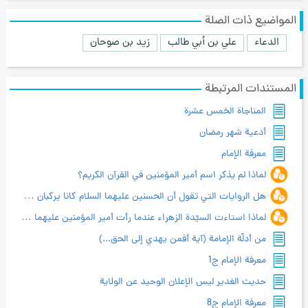
المواضيع ذات الصلة
الدعاء
علي بن أبي طالب
زيد بن صوحان
المستندات المرتبطة
المناجاة الخمس عشرة
أدعية شهر رمضان
معرفة الإمام
لماذا لم يذكر اسم أمير المؤمنين في القرآن الكريم؟
هل الروايات التي تقول أن الحسنين عليهما السلام كانا يركبان على ظهر جدهما صحيحة ؟
لماذا استاءت السيّدة الزهراء عندما رأت أمير المؤمنين عليهما السلام قد وضع رأسه على ركبة الجارية؟
من أدلّة الإمامة (آية أفمن يهدي إلى الحق...)
معرفة الإمام ج1
حديث الغدير ليس الإعلان الوحيد عن الولاية
معرفة الإمام ج8