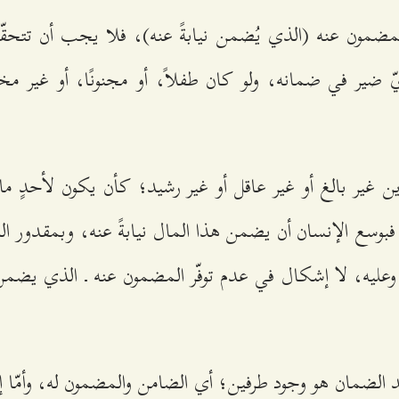
 للمضمون عنه (الذي يُضمن نيابةً عنه)، فلا يجب أن تتحق
ّ ضير في ضمانه، ولو كان طفلاً، أو مجنونًا، أو غير مختا
ين غير بالغ أو غير عاقل أو غير رشيد؛ كأن يكون لأحدٍ م
فبوسع الإنسان أن يضمن هذا المال نيابةً عنه، وبمقدور الد
وعليه، لا إشكال في عدم توفّر المضمون عنه ـ الذي يضمن ا
د الضمان هو وجود طرفين؛ أي الضامن والمضمون له، وأمّا إذ