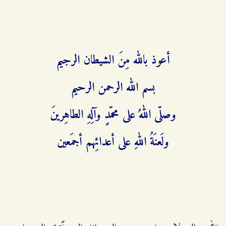
أعوذ بالله مِنَ الشيطان الرجيم
بسم الله الرحمن الرحيم
وصلّى اللهُ على محمّدٍ وآلِهِ الطاهِرينَ
ولَعنَةُ اللهِ على أعدائِهم أجمَعين