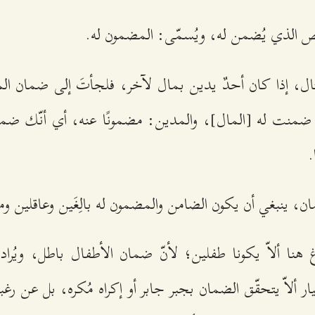
 الذي يُضمن له، ويُسمّى: المضمون له.
ل، إذا كان أحدٌ يدين بمال لآخر، فلجأتَ إلى ضمان الم
 ضمنت له [المال]، والمدين: مضمونًا عنه، أي أنّك ضمن
.
ن، ينبغي أن يكون الضامن والمضمون له بالِغَين وعاقلين و
وغ هنا ألاّ يكونا طفلين؛ لأنّ ضمان الأطفال باطل، ويُراد 
ر ألاّ يتحقّق الضمان بجبر جابر أو إكراه مُكره، بل عن رغب