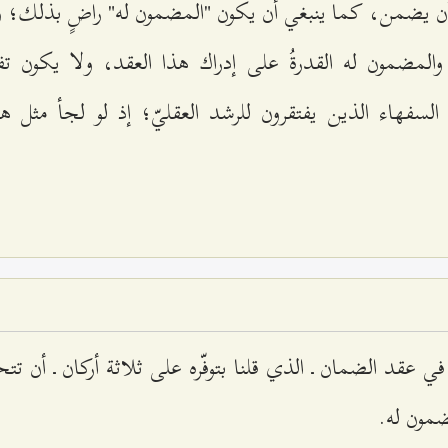
 أن يضمن، كما ينبغي أن يكون "المضمون له" راضٍ بذلك؛ وي
المضمون له القدرةُ على إدراك هذا العقد، ولا يكون تفك
سفهاء الذين يفتقرون للرشد العقليّ؛ إذ لو لجأ مثل ه
في عقد الضمان ـ الذي قلنا بتوفّره على ثلاثة أركان ـ أن ت
مون له.