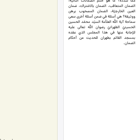
ممّا سدّده؟ ما هو حكم الضمانات التالية:
الضمان المتعاقب، الضمان بالاشتراك، ضمان
العين الخارجيّة، الضمان المصحوب برهن
ووثيقة؟ هي أسئلة في ضمن أسئلة أخرى سعى
سماحة آية الله العلاّمة السيّد محمّد الحسين
الحسينيّ الطهرانيّ رضوان الله تعالى عليه
للإجابة عنها في هذا المجلس الذي عقده
بمسجد القائم بطهران للحديث عن أحكام
الضمان.