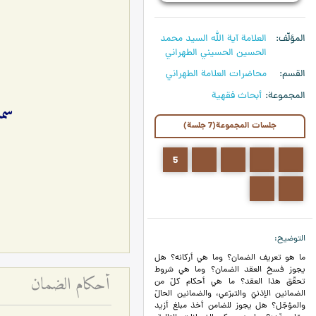
المؤلّف
العلامة آیة الله السيد محمد
الحسين الحسيني الطهراني
القسم
محاضرات العلامة الطهراني
المجموعة
أبحاث فقهية
سما
جلسات المجموعة(7 جلسة)
5
4
3
2
1
7
6
التوضيح
ما هو تعريف الضمان؟ وما هي أركانه؟ هل
يجوز فسخ العقد الضمان؟ وما هي شروط
أحكام الضمان
تحقّق هذا العقد؟ ما هي أحكام كلّ من
الضمانين الإذنيّ والتبرّعي، والضمانين الحالّ
والمؤجّل؟ هل يجوز للضامن أخذ مبلغ أزيد