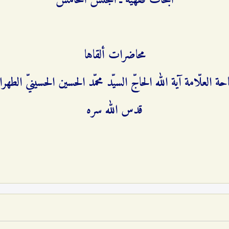
أبحاث فقهيّة ـ المجلس الخامس
محاضرات ألقاها
حة العلّامة آية الله الحاجّ السيّد محمّد الحسين الحسينيّ الطهران
قدس الله سره