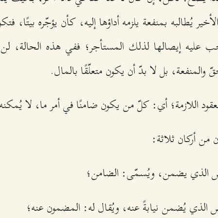
خير يُطالبه بمنفعة يلزمه أداؤها إليه، كأن يؤجّره بيتًا، ف
جب عليه إيصالها لذلك المستأجر؛ ففي هذه الحالة، لن 
ّ والمنفعة، بل لا بدّ أن يكون متعلّقًا بالمال.
قود اللازمة؛ أي: كلّ من يكون ضامنًا في أمر ما، لا يُمكن
 من أركان ثلاثة:
الذي يضمن، ويُسمّى: الضامن؛
الذي يُضمن نيابةً عنه، ويُقال له: المضمون عنه؛