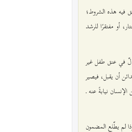
ّق فيه هذه الشروط؛
ر، أو مفتقرًا للرشد
الٌ في عنق طفل غير
ائن أن يقبل، فيصير
لإنسان نيابةً عنه ـ
ا لم يطّلع المضمون