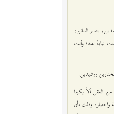
دين، يصير الدائن:
ت نيابةً عنه؛ وأنت
مختارين ورشيدين.
من العقل ألاّ يكونا
ة واختيار، وذلك بأن