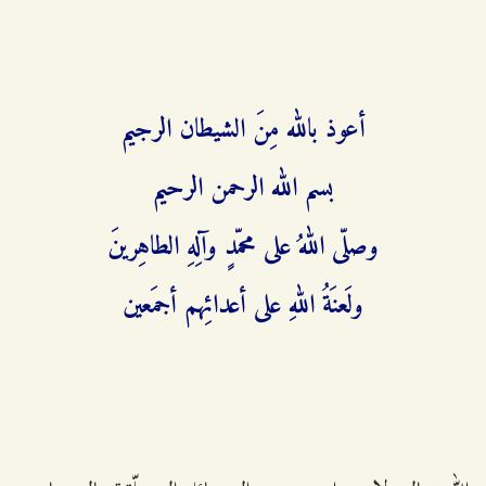
أعوذ بالله مِنَ الشيطان الرجيم
بسم الله الرحمن الرحيم
وصلّى اللهُ على محمّدٍ وآلِهِ الطاهِرينَ
ولَعنَةُ اللهِ على أعدائِهم أجمَعين