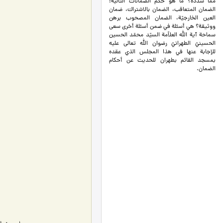
ممّا سدّده؟ ما هو حكم الضمانات التالية:
الضمان المتعاقب، الضمان بالاشتراك، ضمان
العين الخارجيّة، الضمان المصحوب برهن
ووثيقة؟ هي أسئلة في ضمن أسئلة أخرى سعى
سماحة آية الله العلاّمة السيّد محمّد الحسين
الحسينيّ الطهرانيّ رضوان الله تعالى عليه
للإجابة عنها في هذا المجلس الذي عقده
بمسجد القائم بطهران للحديث عن أحكام
الضمان.