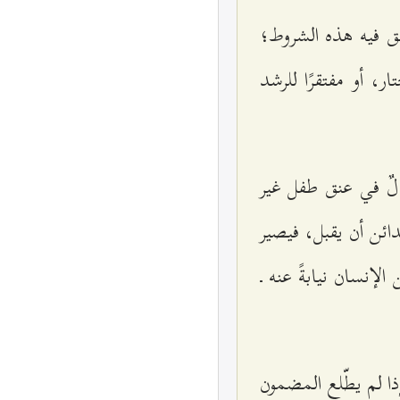
ّق فيه هذه الشروط؛
ر، أو مفتقرًا للرشد
الٌ في عنق طفل غير
ائن أن يقبل، فيصير
لإنسان نيابةً عنه ـ
ا لم يطّلع المضمون