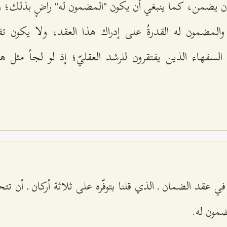
 أن يضمن، كما ينبغي أن يكون "المضمون له" راضٍ بذلك؛ وي
المضمون له القدرةُ على إدراك هذا العقد، ولا يكون تفك
سفهاء الذين يفتقرون للرشد العقليّ؛ إذ لو لجأ مثل ه
في عقد الضمان ـ الذي قلنا بتوفّره على ثلاثة أركان ـ أن ت
مون له.