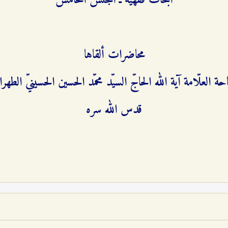
أبحاث فقهيّة ـ المجلس الخامس
محاضرات ألقاها
حة العلّامة آية الله الحاجّ السيّد محمّد الحسين الحسينيّ الطهران
قدس الله سره