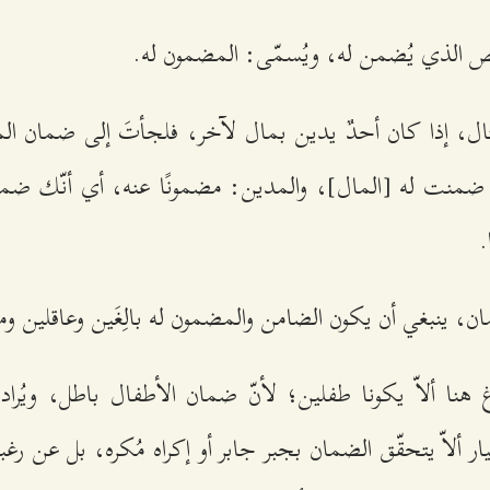
 الذي يُضمن له، ويُسمّى: المضمون له.
ل، إذا كان أحدٌ يدين بمال لآخر، فلجأتَ إلى ضمان الم
 ضمنت له [المال]، والمدين: مضمونًا عنه، أي أنّك ضمن
.
ن، ينبغي أن يكون الضامن والمضمون له بالِغَين وعاقلين و
وغ هنا ألاّ يكونا طفلين؛ لأنّ ضمان الأطفال باطل، ويُراد 
ر ألاّ يتحقّق الضمان بجبر جابر أو إكراه مُكره، بل عن رغب