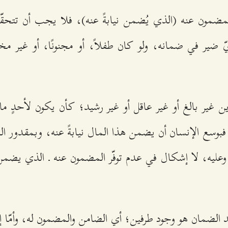
 للمضمون عنه (الذي يُضمن نيابةً عنه)، فلا يجب أن تتحق
ّ ضير في ضمانه، ولو كان طفلاً، أو مجنونًا، أو غير مختا
ين غير بالغ أو غير عاقل أو غير رشيد؛ كأن يكون لأحدٍ م
فبوسع الإنسان أن يضمن هذا المال نيابةً عنه، وبمقدور الد
وعليه، لا إشكال في عدم توفّر المضمون عنه ـ الذي يضمن ا
د الضمان هو وجود طرفين؛ أي الضامن والمضمون له، وأمّا إذ