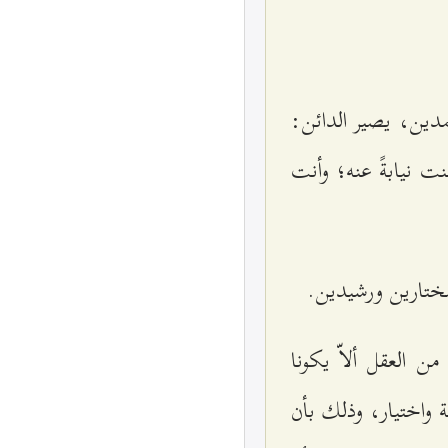
دين، يصير الدائن:
ت نيابةً عنه؛ وأنت
مختارين ورشيدين.
من العقل ألاّ يكونا
ة واختيار، وذلك بأن