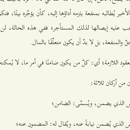
خير يُطالبه بمنفعة يلزمه أداؤها إليه، كأن يؤجّره بيتًا، ف
جب عليه إيصالها لذلك المستأجر؛ ففي هذه الحالة، لن 
ّ والمنفعة، بل لا بدّ أن يكون متعلّقًا بالمال.
قود اللازمة؛ أي: كلّ من يكون ضامنًا في أمر ما، لا يُمكن
 من أركان ثلاثة:
الذي يضمن، ويُسمّى: الضامن؛
الذي يُضمن نيابةً عنه، ويُقال له: المضمون عنه؛