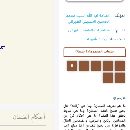
المؤلّف
العلامة آیة الله السيد محمد
الحسين الحسيني الطهراني
القسم
محاضرات العلامة الطهراني
المجموعة
أبحاث فقهية
سما
جلسات المجموعة(7 جلسة)
5
4
3
2
1
7
6
التوضيح
ما هو تعريف الضمان؟ وما هي أركانه؟ هل
يجوز فسخ العقد الضمان؟ وما هي شروط
أحكام الضمان
تحقّق هذا العقد؟ ما هي أحكام كلّ من
الضمانين الإذنيّ والتبرّعي، والضمانين الحالّ
والمؤجّل؟ هل يجوز للضامن أخذ مبلغ أزيد