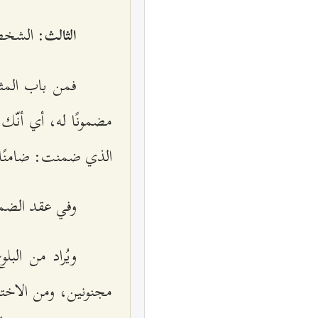
: الشخص
الثالث
فمن باب المثا
مضمونًا له، أي أنّك
الذي ضمنت: ضامنًا
وفي عقد الضما
ويُراد من البل
مجنونين، ومن الاختيا