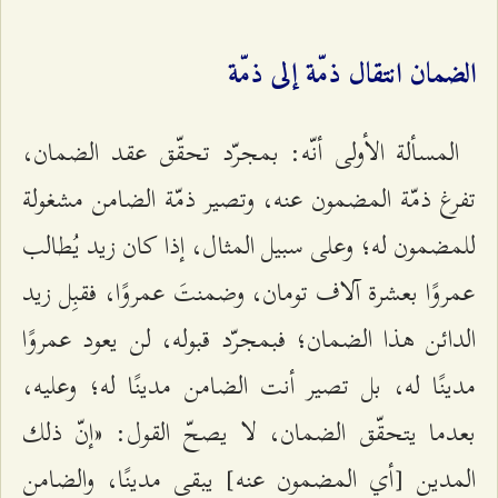
الضمان انتقال ذمّة إلى ذمّة
المسألة الأولى أنّه: بمجرّد تحقّق عقد الضمان،
تفرغ ذمّة المضمون عنه، وتصير ذمّة الضامن مشغولة
للمضمون له؛ وعلى سبيل المثال، إذا كان زيد يُطالب
عمروًا بعشرة آلاف تومان، وضمنتَ عمروًا، فقبِل زيد
الدائن هذا الضمان؛ فبمجرّد قبوله، لن يعود عمروًا
مدينًا له، بل تصير أنت الضامن مدينًا له؛ وعليه،
بعدما يتحقّق الضمان، لا يصحّ القول: «إنّ ذلك
المدين [أي المضمون عنه] يبقى مدينًا، والضامن