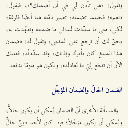
وتقول: «هل تأذن لي في أن أضمنك؟»، فيقول:
«نعم»؛ فحينما تضمنه، تصير ذمّته هنا أيضًا فارغة؛
لكن، متى ما سدّدت للدائن ما ضمنته وتعهّدت به،
يحقّ لك أن ترجع على المدين، وتقول له: «ضمان
هذا المبلغ كان بأمرك وإذنك، وقد سدّدتُه، فعليك
الآن أن تدفع إليّ ما يُعادله»، ويكون هو ملزمًا بدفعه.
الضمان الحالّ والضمان المؤجّل
والمسألة الأخرى أنّ الضمان يُمكن أن يكون حالاًّ،
ويُمكن أن يكون مؤجّلاً؛ فإذا كان لأحد دينٌ حالٌّ