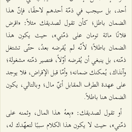
أحد، بل سيجب في ذمّة أحدهم لاحقًا، فإنّ هذا
الضمان باطل؛ كأن تقول لصديقك مثلاً: «اقرض
فلانًا مائة تومان على ذمّتي»، حيث يكون هذا
الضمان باطلاً؛ لأنّه لم يُقرضه بعدُ، حتّى تشتغل
ذمّته، بل ينبغي أن يُقرضه أوّلاً، فتصير ذمّته مشغولة؛
وآنذاك، يُمكنك ضمانه؛ وأمّا قبل الإقراض، فلا يوجد
على عهدة الطرف المقابل أيّ مال؛ وبالتالي، يكون
الضمان هنا باطلاً.
أو تقول لصديقك: «بِعهُ هذا المال، وثمنه على
ذمّتي»، حيث لا يكون هذا الكلام سببًا لتعهّدك له،