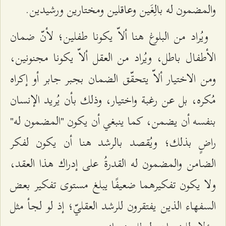
والمضمون له بالِغَين وعاقلين ومختارين ورشيدين.
ويُراد من البلوغ هنا ألاّ يكونا طفلين؛ لأنّ ضمان
الأطفال باطل، ويُراد من العقل ألاّ يكونا مجنونين،
ومن الاختيار ألاّ يتحقّق الضمان بجبر جابر أو إكراه
مُكره، بل عن رغبة واختيار، وذلك بأن يُريد الإنسان
بنفسه أن يضمن، كما ينبغي أن يكون "المضمون له"
راضٍ بذلك؛ ويُقصد بالرشد هنا أن يكون لفكر
الضامن والمضمون له القدرةُ على إدراك هذا العقد،
ولا يكون تفكيرهما ضعيفًا يبلغ مستوى تفكير بعض
السفهاء الذين يفتقرون للرشد العقليّ؛ إذ لو لجأ مثل