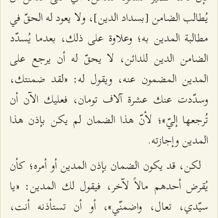
يُطالب الضامن [بسداد الدين]، ولا يعود له الحقّ في
مطالبة المدين به؛ وعلاوة على ذلك، بعدما يُسدّد
الضامن الدين للدائن، لا يحقّ له أن يرجع على
المدين المضمون عنه، ويقول له: «لقد ضمنتك،
وسدّدت عنك عشرة آلاف تومان، فعليك الآن أن
تُرجعها إليّ»؛ لأنّ هذا الضمان لم يكن بإذن هذا
المدين وإجازته.
لكن، قد يكون الضمان بإذن المدين أو أمره؛ كأن
يُقرض أحدهم مالاً لآخر، فيقول لك المدين: «يا
سيّدي، تعال، واضمنّي»، أو أن تستأذنه أنت،