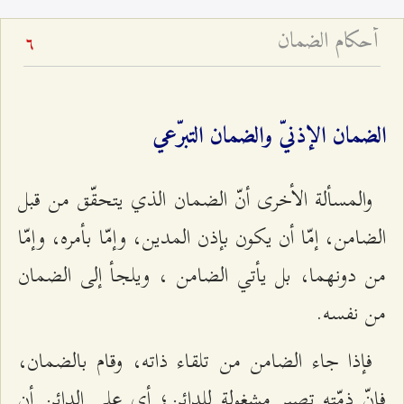
أحكام الضمان
6
الضمان الإذنيّ والضمان التبرّعي
والمسألة الأخرى أنّ الضمان الذي يتحقّق من قبل
الضامن، إمّا أن يكون بإذن المدين، وإمّا بأمره، وإمّا
من دونهما، بل يأتي الضامن ، ويلجأ إلى الضمان
من نفسه.
فإذا جاء الضامن من تلقاء ذاته، وقام بالضمان،
فإنّ ذمّته تصير مشغولة للدائن؛ أي على الدائن أن