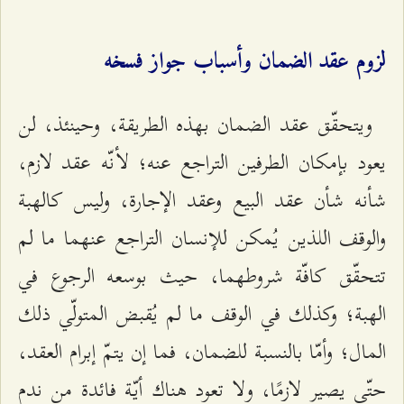
لزوم عقد الضمان وأسباب جواز فسخه
ويتحقّق عقد الضمان بهذه الطريقة، وحينئذ، لن
يعود بإمكان الطرفين التراجع عنه؛ لأنّه عقد لازم،
شأنه شأن عقد البيع وعقد الإجارة، وليس كالهبة
والوقف اللذين يُمكن للإنسان التراجع عنهما ما لم
تتحقّق كافّة شروطهما، حيث بوسعه الرجوع في
الهبة؛ وكذلك في الوقف ما لم يُقبض المتولّي ذلك
المال؛ وأمّا بالنسبة للضمان، فما إن يتمّ إبرام العقد،
حتّى يصير لازمًا، ولا تعود هناك أيّة فائدة من ندم