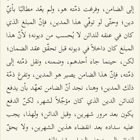
إلى الضامن، وفرغت ذمّته هو، ولم يعُد مطالبًا بأيّ
دين؛ وحتّى لو توفّي هذا المدين، فإنّ المبلغ الذي
كان في عنقه للدائن لا يُحسب من ديونه؛ لأنّ هذا
المبلغ كان داخلاً في ديونه قبل تحقّق عقد الضمان؛
لكن، حينما جاء أحدهم، وضمنه، ونقل ذمّته إلى
ذمّته، فإنّ هذا الضامن يصير هو المدين، وتفرغ ذمّة
ذلك المدين؛ وهنا، نجد أنّ الضامن تعهّد بأن يدفع
للدائن الدين الذي كان مؤجّلاً لشهر، لكنّ الدفع
يكون بعد مرور شهرين، وقبل الدائن؛ ولهذا، يجب
عليه سداده بعد انقضاء هذين الشهرين، ولا يحقّ