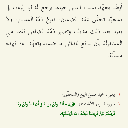
أيضًا يتعهّد بسداد الدين حينما يرجع الدائن إليه»، بل
بمجرّد تحقّق عقد الضمان، تفرغ ذمّة المدين، ولا
يعود بعد ذلك مدينًا، وتصير ذمّة الضامن فقط هي
المشغولة بأن يدفع للدائن ما ضمنه وتعهّد به؛ فهذه
مسألة.
يعني: خيار فسخ البيع (المحقّق)
سورة البقرة، الآية ٢٣۷:
﴿وَإِن طَلَّقْتُمُوهُنَّ مِن قَبْلِ أَن تَمَسُّوهُنَّ وَقَدْ
فَرَضْتُمْ لَهُنَّ فَرِيضَةً فَنِصْفُ مَا فَرَضْتُمْ﴾.