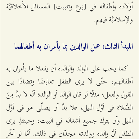
أولاده وأطفاله في [زرع وتثبيت] المسائل الأخلاقيَّة
والإسلاميَّة فيهم.
المبدأ الثالث: عمل الوالدين بما يأمران به أطفالهما
كما يجب على الوالد والوالدة أن يفعلا ما يأمران به
أطفالهم، حتّى لا يرى الطفل تعارضًا وتضادًا بين
القول والفعل؛ مثلًا لو قال الوالد أو الوالدة أنّه لا بدَّ مِنَ
الصَّلاة في أوَّل الليل، فلا بدَّ أن يصلّي هو في أوّل
الليل وأن يترك جميع أشغاله في البيت، وحينئذٍ يرى
الطفل أنَّ والده ووالدته مجدّان في ذلك. أمّا لو أخّر