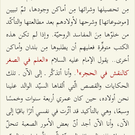
مِن تحصيلها وشرائها مِن أماكن وجودها، ثمّ تبيين
[موضوعاتها] وشرحها لأولادهم بعد مطالعتها والتأكّد
من خلوّها مِنَ المفاسد الروحيّة. وإذا لم تكن هذه
الكتب متوفِّرة فعليهم أن يطلبوها مِن بلدان وأماكن
«العلم في الصغر
أخرى.. يقول الإمام عليه السلام
كالنقش في الحجر»
. وأنا أتذكَّر ـ إلى الآن ـ تلك
۱
الحكايات والقصص الّتي ألقاها السيّد الوالد علينا
نحن أولاده، حين كان عمري أربعة سنوات وخمسًا
وسبعًا، وهي بالتأكيد قد أثّرت في نفسي أثرًا باقيًا إلى
الآن، وأنا الآن أجد أنّ بعض الأمور الصعبة تنحلّ