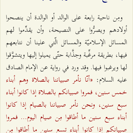
ومِن ناحية رابعة على الوالد أو الوالدة أن ينصحوا
أولادهم ويصرُّوا على النصيحة، وأن يقدِّموا لهم
المسائل الإسلاميّة والمسائل الّتي علينا أن نتابعهم
فيها، بطريقة مرغِّبة وجذَّابة حتّى يميلوا إليها ويتشوَّقوا
لها ويرغبوا فيها. وقد ورد في رواية عن الإمام الصادق
«أنّا نأمر صبياننا بالصلاة وهم أبناء
علیه السلام:
خمس سنين، فمروا صبيانكم بالصلاة إذا كانوا أبناء
سبع سنين، ونحن نأمر صبياننا بالصيام إذا كانوا
أبناء سبع سنين ما أطاقوا مِن صيام اليوم... فمروا
صبيانكم إذا كانوا أبناء تسع سنين ما أطاقوا مِن