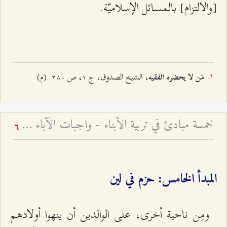
[والالتزام] بالمسائل الإسلاميّة.
، الشيخ الصدوق، ج ۱، ص ٢۸۰. (م)
مَن لا يحضره الفقيه
خمسة مبادئ في تربية الأبناء - واجبات الآباء في تربية الأطفال ۱
6
المبدأ الخامس: حزم في لين
ومِن ناحية أخرى، على الوالدين أن ينهوا أولادهم