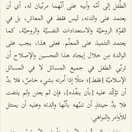
الطّفل إلى أمّه وأبيه على أنّهما مربّيان له، أي أن
يعتمد على والدته، ليس فقط في المعاش، بل في
القوّة الروحيَّة والاستعدادات النفسيَّة والروحيَّة، كما
يعتمد التلميذ على المعلّم. فعلى هذا، يجب على
الوالدة مِن خلال إيجاد هذا التحسين والإصلاح أن
تربّي الطفل في جميع المسائل لا في المسائل
الإسلاميّة [فقط]؛ مثلًا إذا أَمرته بشيء خاصّ، فلا بدّ
أن تؤكّد عليه [بأن ينفّذه]، فإن لم يعتن ولم يلتفت
فلا بدَّ حينئذٍ أن تنبّهه بأنّها والدته وعليه أن يمتثل
للأوامر والنواهي.