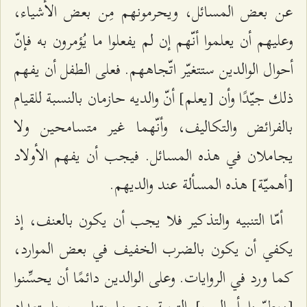
عن بعض المسائل، ويحرمونهم مِن بعض الأشياء،
وعليهم أن يعلموا أنّهم إن لم يفعلوا ما يُؤمرون به فإنّ
أحوال الوالدين ستتغيّر اتّجاههم. فعلى الطفل أن يفهم
ذلك جيّدًا وأن [يعلم] أنّ والديه حازمان بالنسبة للقيام
بالفرائض والتكاليف، وأنّهما غير متسامحين ولا
يجاملان في هذه المسائل. فيجب أن يفهم الأولاد
[أهميّة] هذه المسألة عند والديهم.
أمّا التنبيه والتذكير فلا يجب أن يكون بالعنف، إذ
يكفي أن يكون بالضرب الخفيف في بعض الموارد،
كما ورد في الروايات. وعلى الوالدين دائمًا أن يحسِّنوا
[ويطوّروا أساليب] التربية مع ما يتناسب واستعداد