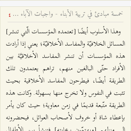
خمسة مبادئ في تربية الأبناء - واجبات الآباء في تربية الأطفال ۱
4
وهذا الأسلوب أيضًا [تعتمده المؤسسات الّتي تنشر]
المسائل الخلافيّة والمفاسد الأخلاقيّة؛ يعني إذا أرادت
هذه المؤسسات أن تنشر المفاسد الأخلاقيَّة بين
الأفراد حتّى البالغين منهم، تراهم يعتمدون تلك
الطريقة أيضًا، فيطرحون المفاسد الأخلاقية بحيث
تثبت في النفوس ولا تخرج منها بسهولة. وكانت هذه
الطريقة متّبعة قديمًا في زمن معاوية؛ حيث كان يأمر
بإعطاء شاة أو خروف لأصحاب العوائل، فيحضرونه
إلى منزلهم [ويهتمّون برعايته] فتنشأ بين الأطفال