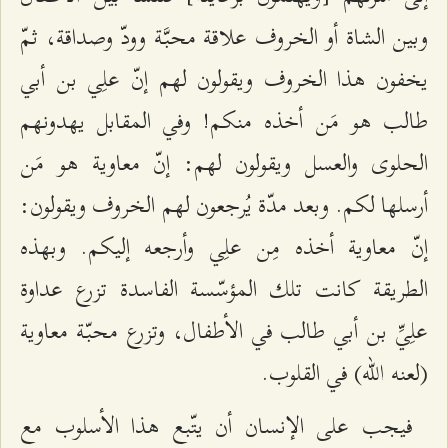
وبين الشاة أو الخروف علاقة محبَّة وودّ وصداقة، ثمّ
يخفون هذا الخروف ويقولون لهم إنّ علِي بن أبي
طالب هو مَن أخذه منكم! وفي المقابل يهدونهم
الحلوى والعسل ويقولون لهم: إنّ معاوية هو مَن
أرسلها لكم. وبعد مدّة يُرجعون لهم الخروف ويقولون:
إنّ معاوية أخذه مِن علِي وأرجعه إليكم. وبهذه
الطريقة كانت تلك المؤسّسة الفاسدة تزرع عداوة
علِيِّ بن أبي طالب في الأطفال، وتزرع محبّة معاوية
(لعنه الله) في القلوب.
فيجب على الإنسان أن يتّبع هذا الأسلوب مع