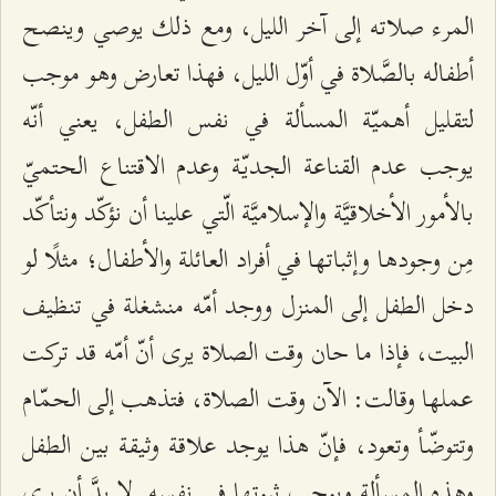
المرء صلاته إلى آخر الليل، ومع ذلك يوصي وينصح
أطفاله بالصَّلاة في أوّل الليل، فهذا تعارض وهو موجب
لتقليل أهميّة المسألة في نفس الطفل، يعني أنّه
يوجب عدم القناعة الجديّة وعدم الاقتناع الحتميّ
بالأمور الأخلاقيَّة والإسلاميَّة الّتي علينا أن نؤكّد ونتأكّد
مِن وجودها وإثباتها في أفراد العائلة والأطفال؛ مثلًا لو
دخل الطفل إلى المنزل ووجد أمّه منشغلة في تنظيف
البيت، فإذا ما حان وقت الصلاة يرى أنّ أمّه قد تركت
عملها وقالت: الآن وقت الصلاة، فتذهب إلى الحمّام
وتتوضّأ وتعود، فإنّ هذا يوجد علاقة وثيقة بين الطفل
وهذه المسألة ويوجب ثبوتها في نفسه. لا بدَّ أن يرى