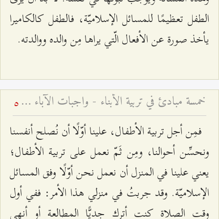
الطفل تعظيمًا للمسائل الإسلاميّة، فالطفل كالكاميرا
يأخذ صورة عن الأفعال الّتي يراها مِن والده ووالدته.
خمسة مبادئ في تربية الأبناء - واجبات الآباء في تربية الأطفال ۱
5
فمِن أجل تربية الأطفال، علينا أوّلًا أن نُصلح أنفسنا
ونحسِّن أحوالنا، ومِن ثَمّ نعمل على تربية الأطفال؛
يعني علينا في المنزل أن نعمل نحن أوّلًا وفق المسائل
الإسلاميّة. وقد جربتُ في منزلي هذا الأمر: ففي أول
وقت الصلاة كنت أترك جديًّا المطالعة أو أنهي