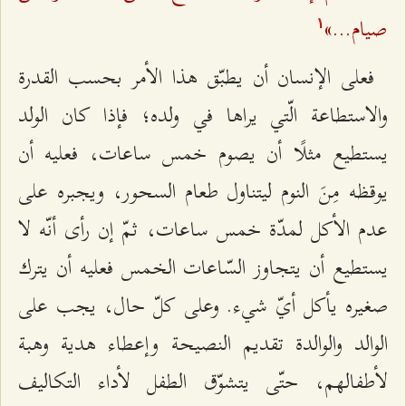
صيام...»
۱
فعلى الإنسان أن يطبّق هذا الأمر بحسب القدرة
والاستطاعة الّتي يراها في ولده؛ فإذا كان الولد
يستطيع مثلًا أن يصوم خمس ساعات، فعليه أن
يوقظه مِنَ النوم ليتناول طعام السحور، ويجبره على
عدم الأكل لمدّة خمس ساعات، ثمّ إن رأى أنّه لا
يستطيع أن يتجاوز السّاعات الخمس فعليه أن يترك
صغيره يأكل أيّ شيء. وعلى كلّ حال، يجب على
الوالد والوالدة تقديم النصيحة وإعطاء هدية وهبة
لأطفالهم، حتّى يتشوّق الطفل لأداء التكاليف