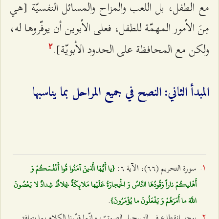
مع الطفل، بل اللعب والمزاح والمسائل النفسيّة [هي
مِنَ الأمور المهمّة للطفل، فعلى الأبوين أن يوفّروها له،
ولكن مع المحافظة على الحدود الأبويّة].
٢
المبدأ الثاني: النصح في جميع المراحل بما يناسبها
سورة التحريم (٦٦)، الآية ٦:
{يا أَيُّهَا الَّذينَ آمَنُوا قُوا أَنْفُسَكُمْ وَ
أَهْليكُمْ ناراً وَقُودُهَا النَّاسُ وَ الْحِجارَةُ عَلَيْها مَلائِكَةٌ غِلاظٌ شِدادٌ لا يَعْصُونَ
.
اللَّهَ ما أَمَرَهُمْ وَ يَفْعَلُونَ ما يُؤْمَرُونَ}
يوجد انقطاع في التسجيل الصوتيّ، وإنّما قدّرنا الكلام بما يتوافق