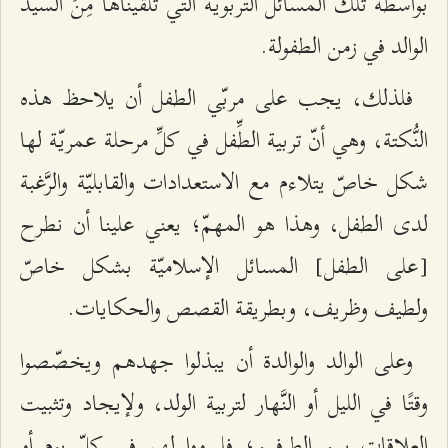
بواسطة تلك المسائل التربويّة الّتي تلقَّيناها مِنَ السيّد
الوالد في زمن الطفولة.
فلذلك، يجب على مربّي الطفل أن يلاحظ هذه
النُّكتة، وهي أنّ تربية الطِّفل في كلِّ مرحلة عمريّة لها
شكل خاصّ يتلاءم مع الاستعدادات والقابليّة والرَّغبة
لدى الطفل، وهذا هو المهمّ؛ يعني علينا أن نطرح
[على الطفل] المسائل الإسلاميّة بشكل خاصّ
ولطيف وظريف، وبطريقة القصص والحكايات.
وعلى الوالد والوالدة أن يبذلوا جهدهم ويخصّصوا
وقتًا في الليل أو النَّهار لتربية الولد، ولإيجاد وتثبيت
العلاقات بين الطرفين؛ فليرووا لهم في كلّ يوم أو