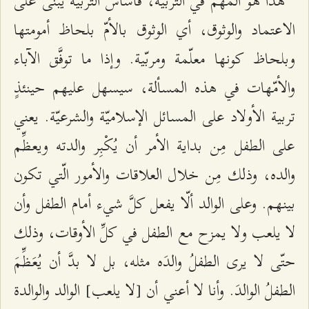
هذا هو المهمُّ في التَّربية، فأساس التَّربية يُبنى على
الاعتماد والوثوق، أي الوثوق بالأمّ بلحاظ أمومتها
وبلحاظ كونها معلّمة ومربّية. وإذا ما توفَّق الآباء
والأمّهات في هذه المسألة، سيسهل عليهم حينئذٍ
تربية الأولاد على المسائل الإسلاميّة والشرعيّة. يعني
على الطفل مِن بداية الأمر أن يُكْبِر والدته ويعظِّم
والده، وذلك مِن خلال العلاقات والأمور الّتي تكون
بينهم. وعلى الوالد ألّا يفعل كلَّ شيء أمام الطفل وأن
لا يلعب ولا يمزح مع الطفل في كلِّ الأوقات، وذلك
حتّى لا يرى الطفلُ والدَه مثله، بل لا بدَّ أن يُعَظِّمَ
الطفلُ الوالدَ. وأنا لا أعني أن [لا يلعب] الوالد والوالدة