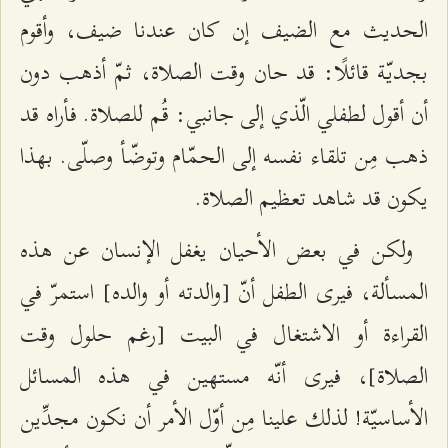
الحديث مع الضيف إن كان عندنا ضيف، وأقوم
بجديّة قائلًا: قد حان وقت الصلاة، ثمّ أذهب دون
أن أقول لطفلي الّذي إلى جانبي: قُم للصلاة. فأراه قد
ذهب مِن تلقاء نفسه إلى الحمّام وتوضّأ وصلّى. بهذا
يكون قد شاهد تعظيم الصلاة.
ولكن في بعض الأحيان يغفل الإنسان عن هذه
المسألة، فيرى الطفل أنّ [والدته أو والده] استمرّ في
القراءة أو الاشتغال في البيت [رغم حلول وقت
الصلاة]، فيرى أنّه مستهين في هذه المسائل
الأساسيّة! لذلك علينا مِن أوّل الأمر أن نكون مجدِّين