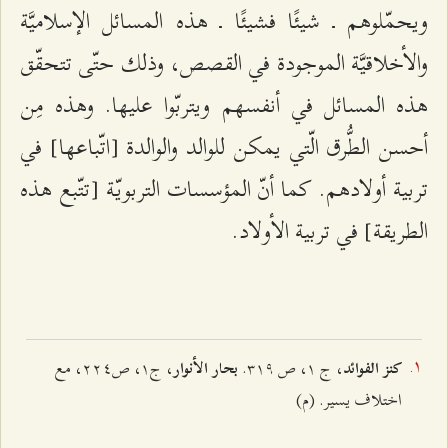
ويحمّلوهم ـ شيئًا فشيئًا ـ هذه المسائل الإسلاميَّة
والأخلاقيَّة الموجودة في القصص، وذلك حتّى تتحقّق
هذه المسائل في أنفسهم ويتربّوا عليها. وهذه مِن
أحسن الطُّرق الّتي يمكن للوالد والوالدة [اتّباعها] في
تربية أولادهم. كما أنّ المؤسسات التربويّة [تتّبع هذه
الطريقة] في تربية الأولاد.
، ج ۱، ص ٣۱٩.
، ج۱، ص٢٢٤، مع
كنز الفوائد
بحار الأنوار
اختلاف يسير. (م)