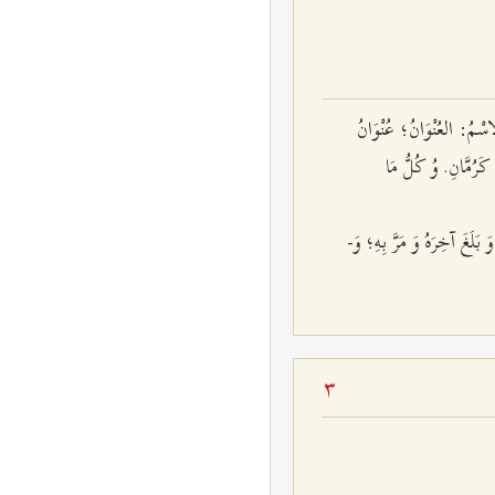
اسْمُ: العُنْوَانُ؛ عُنْوَانُ
ُ كَرُمَّانِ. وُ كُلُّ مَا
لَغَ آخِرَهُ وَ مَرَّ بِهِ؛ وَ-
3