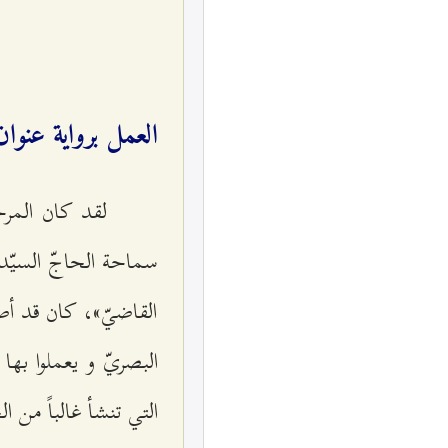
العمل برواية عنوان
لقد كان المرح
سماحة الحاجّ السيّد
القاضيّ»، كان قد أصدر
البصريّ و يعملوا بها 
التي تنشأ غالباً من 