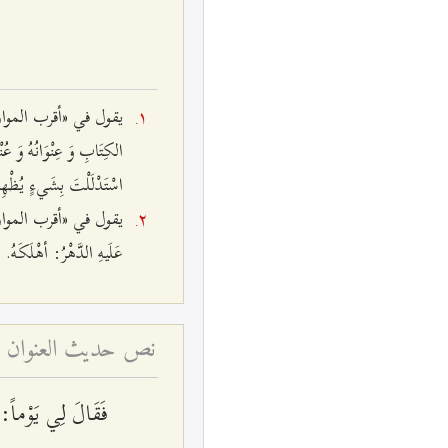
يقول في «أقرب الموارد»: عَنْو
الكِتَابِ وَ عِنْوَانُهُ وَ عُنْي
اسْتَدْلَلْتَ بِشَي‌ءٍ يُظْهِر
يقول في «أقرب الموارد»: أتَا- 
عَلَيهِ الدَّهْرُ: أهْلَكَهُ.
نص حديث العنوان البص
فَقَالَ لِي يَوْماً: