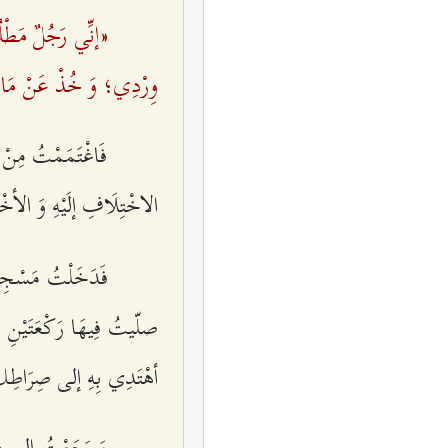
«إنِّي رَجُلٌ مَطْلُ
وِرْدِي؛ وَ خُذْ عَنْ مَالِك
فَاغْتَمَمْتُ مِنْ 
الاخْتِلَافِ إلَيْهِ وَ الأخْذ
فَدَخَلْتُ مَسْجِدَ 
صلّيتُ فِيهَا رَكْعَتَيْنِ وَ
أهْتَدِي بِهِ إلى صِرَاطِكَ
وَ رَجَعْتُ إلى دَا