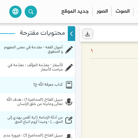
الصوت
الصور
جديد الموقع
language
محتويات مقترحة
أصول الفقه - مقدمة في معنى المفهوم 
1
و المنطوق
الأسفار - مقدّمة المؤلّف : مقدّمة في 
مباحث الأسفار
کتاب معرفة الله ج1
سبيل الفلاح (المحاضرة 1) : هدف الله 
تعالى وغايته من خلق الإنسان
من أدلّة الإمامة (آية أفمن يهدي إلى 
الحق...) - ومبدأ لزوم اتباع الحق
سبيل الفلاح (المحاضرة 2) : ضرورة عدم 