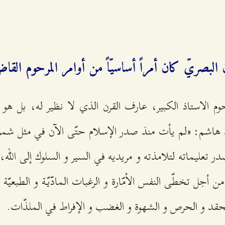
 البصريّ كان أمراً أساسيّاً من أوامر المرحوم القاضي
وم الاستاذ الكبير، عارف القرن الذي لا نظير له، بل هو
 هاشم: «لم يأت منذ صدر الإسلام حتّى الآن في مثل شمول
 تعليماته لتلامذته و مريديه في السير و السلوك إلى الله، أ
من أجل تخطّى النفس الأمّارة و الرغبات المادّيّة و الطبعيّة و
الحقد و الحرص و الشهوة و الغضب و الإفراط في الملذّات.