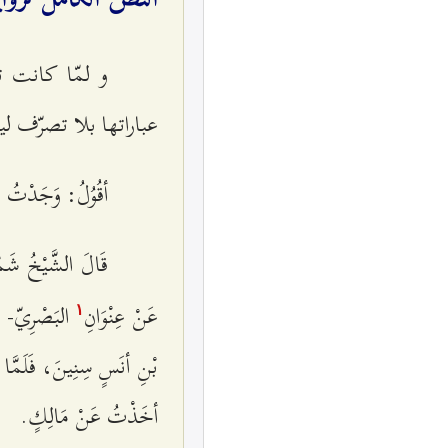
و لمّا كانت تم
عباراتها بلا تصرّف لي
أقُوُلُ: وَجَدْتُ بِ
قَالَ الشَّيْخُ شَم
عَنْ عِنْوَانِ
البَصْرِيّ- وك
۱
بْنِ أنَسٍ سِنِينَ، فَلَمَّا ق
أخَذْتُ عَنْ مَالِكٍ.