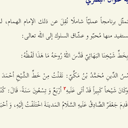
ثّل برنامجاً عمليّاً شاملًا نُقِلَ عن ذلك الإمام الهمام، ل
ستفيد منها مُحبّو و عشّاق السلوك إلى الله تعالى:
خَطِّ شَيْخِنَا البَهَائِيّ قَدَّسَ اللهُ رُوحَهُ مَا هَذَا لَفْظُهُ:
ْسُ الدِّينِ مُحَمَّدُ بْنُ مَكِّيّ: نَقَلْتُ مِنْ خَطِّ الشَّيْخِ أحْمَدَ الف
َانَ شَيْخاً كَبِيراً قَدْ أتَى عَلَيهِ
أرْبَعٌ وَ تِسْعُونَ سَنَةً- قَالَ: كُ
٢
َدِمَ جَعْفَرٌ الصَّادِقُ عَلَيهِ السَّلَامُ المَدينَةَ اخْتَلَفْتُ إلَيْهِ، وَ أحْ