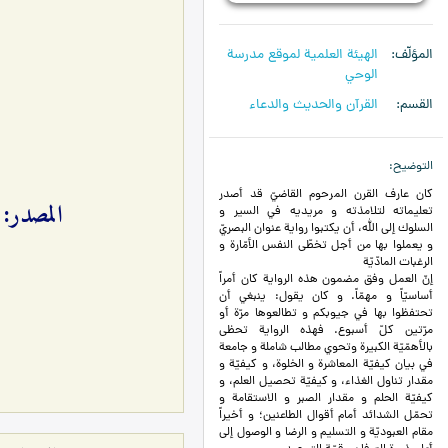
المؤلّف
الهیئة العلمیة لموقع مدرسة
الوحي
القسم
القرآن والحديث والدعاء
التوضيح
كان عارف القرن المرحوم القاضيّ قد أصدر
المصدر: «
تعليماته لتلامذته و مريديه في السير و
السلوك إلى الله، أن يكتبوا رواية عنوان البصريّ
و يعملوا بها من أجل تخطّى النفس الأمّارة و
الرغبات المادّيّة
إنّ العمل وفق مضمون هذه الرواية كان أمراً
أساسيّاً و مهمّاً. و كان يقول: ينبغي أن
تحتفظوا بها في جيوبكم و تطالعوها مرّة أو
مرّتين كلّ أسبوع. فهذه الرواية تحظى
بالأهمّيّة الكبيرة وتحوي مطالب شاملة و جامعة
في بيان كيفيّة المعاشرة و الخلوة، و كيفيّة و
مقدار تناول الغذاء، و كيفيّة تحصيل العلم، و
كيفيّة الحلم و مقدار الصبر و الاستقامة و
تحمّل الشدائد أمام أقوال الطاعنين؛ و أخيراً
مقام العبوديّة و التسليم و الرضا و الوصول إلى