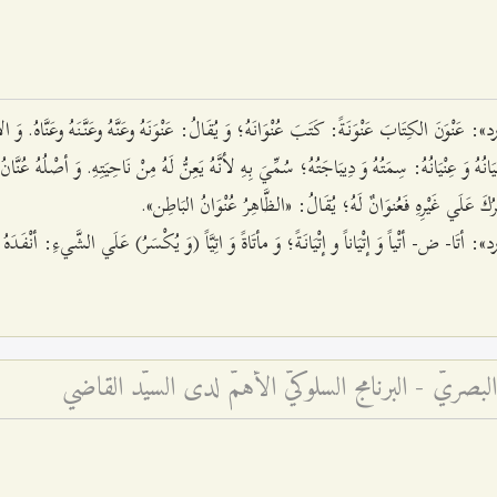
َنَ الكِتَابَ عَنْوَنَةً: كَتَبَ عُنْوَانَهُ؛ وَ يُقَالُ: عَنْوَنَهُ وعَنَّهُ وعَنَّنَهُ وعَنَّاهُ. وَ ال
َانُهُ وَ عِنْيَانُهُ: سِمَتُهُ وَ دِيبَاجَتُهُ؛ سُمِّيَ بِهِ لأنَّهُ يَعِنُّ لَهُ مِنْ نَاحِيَتِهِ. وَ أصْلُهُ عُنَّان
ُكَ عَلَي غَيْرِهِ فَعُنوَانٌ لَهُ؛ يُقَالُ: «الظَّاهِرُ عُنْوَانُ البَاطِن».
ض- أتْياً وَ إتْيَاناً و إتْيَانَةً؛ وَ مأتَاةً وَ اتِيَّاً (وَ يُكْسَرُ) عَلَي الشَّي‌ءِ: أنْفَدَهُ وَ بَ
ريّ - البرنامج السلوكيّ الأهمّ لدى السيّد القاضي