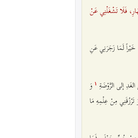
َارِ، فَلَا تَشْغَلْنِي عَنْ
يْراً لَمَا زَجَرَنِي عَنِ
 الغَدِ إلى الرَّوْضَةِ
وَ
۱
َرْزُقَنِي مِنْ عِلْمِهِ مَا
 مِنْ حُبِّ جَعْفَرٍ. فَمَا