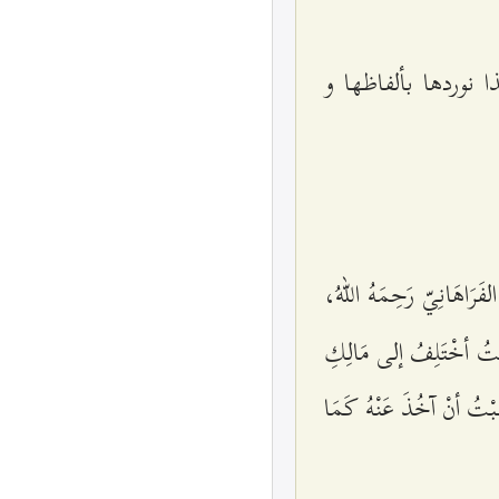
ذا نوردها بألفاظها و
َرَاهَانِيّ رَحِمَهُ اللهُ،
نْتُ أخْتَلِفُ إلى مَالِكِ
بَبْتُ أنْ آخُذَ عَنْهُ كَمَا