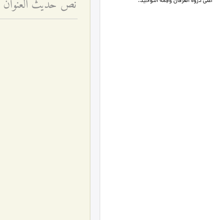
نص حديث العنوان البص
أعلى ذروة العرفان وقِمّة التوحيد.