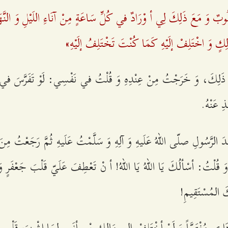
وبٌ وَ مَعَ ذَلِكَ لِي أ وْرَادٌ في كُلِّ سَاعَةٍ مِنْ آنَاءِ اللَيْلِ وَ النَّه
ٍ وَ اخْتَلِفْ إلَيْهِ كَمَا كُنْتَ تَخْتَلِفُ إلَيْهِ»
ذَلِكَ، وَ خَرَجْتُ مِنْ عِنْدِهِ وَ قُلْتُ في نَفْسِي: لَوْ تَفَرَّسَ في خَ
ِ عَنْهُ.
الرَّسُولِ صلّى اللهُ عَلَيهِ وَ آلِهِ وَ سَلَّمْتُ عَلَيهِ ثُمَّ رَجَعْتُ مِنَ
 قُلْتُ: أسْألُكَ يَا اللهُ يَا اللهُ! أ نْ تَعْطِفَ عَلَيّ قَلْبَ جَعْفَرٍ وَ ت
 المُسْتَقِيمِ!
رِي مُغْتَمَّاً وَ لَمْ أخْتَلِفْ إلى مَالِكِ بْنِ أنَسٍ لِمَا اشْرِبَ قَلْبِي