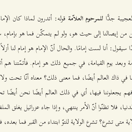
عجيبة جدًّا
قوله: أتدرون لماذا كان الإمام 
للمرحوم العلاّمة
 من إيصالنا إلى حيث هو، ولو لم يتمكّن فما هو بإمام، سي
 سيقول: أنا لست إمامًا. والحال أنّ الإمام هو إمام لنا أزلا
امة وبعد يوم القيامة، في جميع ذلك هو إمام. فأئمّتنا هم أ
لنا في ذاك العالم أيضًا، فما معنى ذلك؟ معناه أنّا تحت ولا
فهم يجعلوننا فيها، أي في ذلك العالم أيضًا نحن أيضًا تحت
ا، فلا تظنّوا أنّ الأمر ينتهي، وإذا جاء عزرائيل يغلق الملف
ة متى تشرع؟ تشرع الولاية للتوّ ابتداء من القبر فما بعده، 