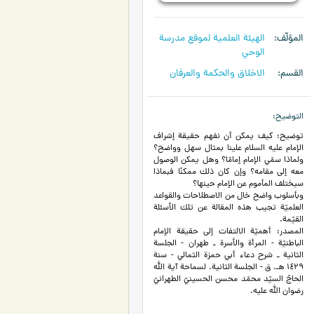
المؤلّف
الهیئة العلمیة لموقع مدرسة
الوحي
القسم
الاخلاق والحکمة والعرفان
التوضيح
توضيح: كيف يمكن أن نفهم حقيقة إشراف
الإمام عليه السلام علينا بمثال سهل وواضح؟
ولماذا سمّي الإمام إمامًا؟ وهل يمكن الوصول
معه إلى مقامه؟ وإن كان ذلك ممكنًا فبماذا
سيختلف المأموم عن الإمام حينها؟
وبأسلوب واضح خال من الاصطلاحات والقواعد
العلميّة تجيب هذه المقالة عن تلك الأسئلة
القيّمة.
المصدر: أهميّة الالتفات إلى حقيقة الإمام
الباطنيّة - المرأة والأسرة ـ طهران - الجلسة
الثانية ـ شرح دعاء أبي حمزة الثمالي - سنة
۱٤٢٩ هـ. ق - الجلسة الثانية. لسماحة آية الله
الحاجّ السيّد محمّد محسن الحسينيّ الطهرانيّ
رضوان الله عليه.