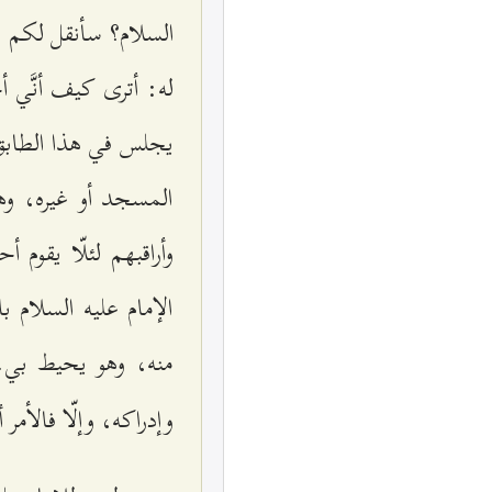
السلام؟ سأنقل لكم ا
له: أترى كيف أنَّي 
يجلس في هذا الطابق 
المسجد أو غيره، وهم
وأراقبهم لئلّا يقوم
الإمام عليه السلام ب
منه، وهو يحيط بي.
وإدراكه، وإلّا فالأمر