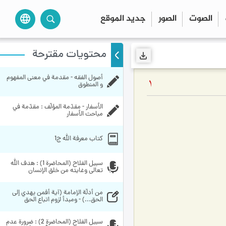
الصوت
الصور
جديد الموقع
language
محتويات مقترحة
أصول الفقه - مقدمة في معنى المفهوم 
1
و المنطوق
الأسفار - مقدّمة المؤلّف : مقدّمة في 
مباحث الأسفار
کتاب معرفة الله ج1
سبيل الفلاح (المحاضرة 1) : هدف الله 
تعالى وغايته من خلق الإنسان
من أدلّة الإمامة (آية أفمن يهدي إلى 
الحق...) - ومبدأ لزوم اتباع الحق
سبيل الفلاح (المحاضرة 2) : ضرورة عدم 