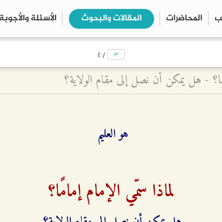
ب
المحاضرات
المقالات والبحوث
الأسئلة والأجوبة
close
search
/
٤
امًا؟ - هل يمكن أن نصل إلى مقام الولاية؟
هو العليم
لماذا سمّي الإمام إمامًا؟