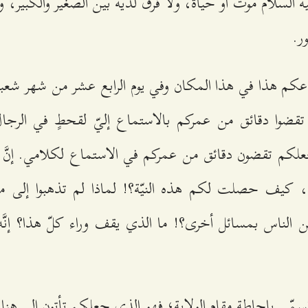
 السلام موتٌ أو حياةٌ، ولا فرق لديه بين الصغير والكبير، ول
ور.
اعكم هذا في هذا المكان وفي يوم الرابع عشر من شهر شعب
ن تقضوا دقائق من عمركم بالاستماع إليّ لقحطٍ في الرج
علكم تقضون دقائق من عمركم في الاستماع لكلامي. إنَّ ن
كيف حصلت لكم هذه النيّة؟! لماذا لم تذهبوا إلى مكا
ن الناس بمسائل أخرى؟! ما الذي يقف وراء كلّ هذا؟ إنَّه ا
 يُسمّى بإحاطة مقام الولاية؛ فهو الذي جعلكم تأتون إلى ه