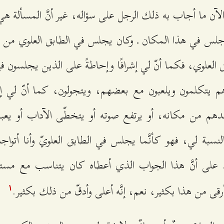
لآن ما أجاب به ذلك الرجل على سؤاله، غير أنَّ المسألة ه
أجلس في هذا المكان ـ وكان يجلس في الطابق العلوي من بيته
العلوي، فكما أنّ لي إشرافًا وإحاطةً على الذين يجلسون ف
 يتكلمون ويلعبون مع بعضهم، ويتجولون، كما أنّ لي إحا
 أحدهم من مكانه، أو يرتفع صوته أو يتخطّى الآداب أو 
النسبة لي، فهو كأنَّما يجلس في الطابق العلويّ وأنا أتوا
 على أنَّ هذا الجواب الذي أعطاه كان يتناسب مع مست
 أرقى من هذا بكثير، نعم، إنَّه أعلى وأدقّ من ذلك بكثير.
۱