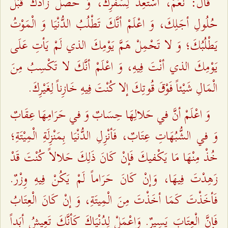
قَالَ: نَعَمْ، اسْتَعِدَّ لِسَفَرِكَ، وَ حَصِّلْ زَادَكَ قَبْلَ
حُلُولِ أجَلِكَ، وَ اعْلَمْ أنَّكَ تَطْلُبُ الدُّنْيَا وَ الْمَوْتُ
يَطْلُبُكَ؛ وَ لا تَحْمِلْ هَمَّ يَوْمِكَ الذي لَمْ يَأتِ عَلَى
يَوْمِكَ الذي أنْتَ فِيهِ، وَ اعْلَمْ أنَّكَ لا تَكْسِبُ مِنَ
الْمَالِ شَيْئاً فَوْقَ قُوتِكَ إلا كُنْتَ فِيهِ خَازِناً لِغَيْرِكَ.
وَ اعْلَمْ أنَّ في حَلالِهَا حِسَابٌ وَ في حَرَامِهَا عِقَابٌ
وَ في الشُّبُهَاتِ‌ عِتَابٌ، فَأنْزِلِ الدُّنْيَا بِمَنْزِلَةِ الْمِيْتَةِ؛
خُذْ مِنْهَا مَا يَكْفيكَ فَإنْ كَانَ ذَلِكَ حَلالاً كُنْتَ قَدْ
زَهِدْتَ فِيهَا، وَإنْ كَانَ حَرَاماً لَمْ يَكُنْ فِيهِ وِزْرٌ.
فَأخَذْتَ كَمَا أخَذْتَ مِنَ الْمِيتَةِ، وَ إنْ كَانَ الْعِتَابُ
فَإنَّ الْعِتَابَ يَسِيرٌ. وَاعْمَلْ لِدُنْيَاكَ كَأنَّكَ تَعِيشُ أبَداً