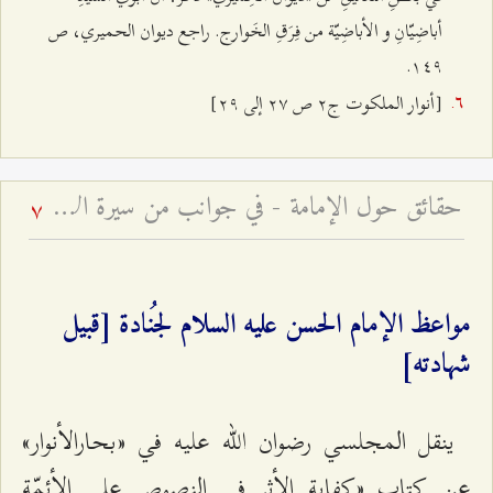
أباضِيّانِ و الأباضِيّة من فِرَقِ الخَوارج. راجع ديوان الحميري، ص
۱٤٩.
[أنوار الملكوت ج٢ ص ٢۷ إلى ٢٩]
حقائق حول الإمامة - في جوانب من سيرة الإمام المجتبى وأحداث شهادته
7
مواعظ الإمام الحسن عليه السلام لجُنادة [قبيل
شهادته]
ينقل المجلسي رضوان الله عليه في «بحارالأنوار»
عن كتاب «كفاية الأثر في النصوص على الأئمّة