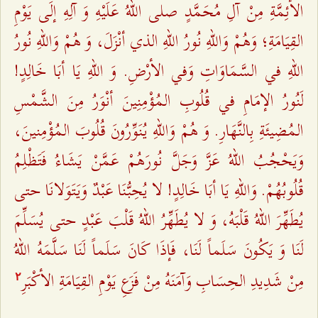
الأئِمَّةِ مِنْ آلِ مُحَمَّدٍ صلى اللهُ عَلَيْهِ وَ آلِهِ إلَى يَوْمِ
القِيَامَةِ؛ وَهُمْ وَاللهِ نُورُ اللهِ الذي أنْزَلَ، وَ هُمْ وَاللهِ نُورُ
اللهِ في السَّمَاوَاتِ وَفي الأرْضِ. وَ اللهِ يَا أبَا خَالِدٍ!
لَنُورُ الإمَامِ في قُلُوبِ المُؤْمِنِينَ أنْوَرُ مِنَ الشَّمْسِ
المُضِيئَةِ بِالنَّهَارِ. وَ هُمْ وَاللهِ يُنَوِّرُونَ قُلُوبَ المُؤْمِنينَ،
وَيَحْجُبُ اللهُ عَزَّ وَجَلَّ نُورَهُمْ عَمَّنْ يَشَاءُ فَتَظْلِمُ
قُلُوبُهُمْ. وَاللهِ يَا أبَا خَالِدٍ! لا يُحِبُّنَا عَبْدٌ وَيَتَوَلانَا حتى
يُطَهِّرَ اللهُ قَلْبَهُ، وَ لا يُطَهِّرُ اللهُ قَلْبَ عَبْدٍ حتى يُسَلِّمَ
لَنَا وَ يَكُونَ سَلَماً لَنَا، فَإذَا كَانَ سَلَماً لَنَا سَلَّمَهُ اللهُ
مِنْ شَدِيدِ الحِسَابِ وَآمَنَهُ مِنْ فَزَعِ يَوْمِ القِيَامَةِ الأكْبَرِ
٢