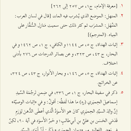
[معرفة الإمام، ج‌۱، ص ٢٥۷ إلى ٢٦٢]
المنهل: الموضع الذي يُشرب فيه الماء، [قال في لسان العرب:
المَنْهَل: المشرَب ثم كثر ذلك حتى سميت مَنازل السُّفَّار على
المِياه‌. (المترجم)]
إثبات الهداة، ج ٥، ص ۱٤٤؛ و الكافي، ج ۱، ص ٤٦٢؛ و في
البحار، ج ٤٣، ص ٣٢٣، و عن بصائر الدرجات ص ٢۷٦ بأدنى
اختلاف.
إثبات الهداة، ج ٥، ص ۱٤٦، و بحار الأنوار، ج ٤٣، ص ٣٢٤،
عن الخرائج.
ذكر في سفينة البحار، ج ۱، ص ٣٣٦، في ضِمنِ تَرجُمَة السّيدِ
إسماعيلَ الحِميَري (ره) ما هذا لَفظُه: أقولُ: و في «إثبات الوصيّة»
إنّ والِدَ السيّدِ الحِميَرِي كانَ هو الأسوَدُ الَّذي أعطَى الدُّهنَ لِوَرَمِ
قَدَمَي الحَسَن بنِ عليِّ بنِ أبي‌طالبٍ؛ و خَبرُ الأسوَد في آية ٩۰، لكِنّ
في بَعضِ التَعاليقِ من «ديوان الحِميَري» ذَكَر: أنّ أبَوَي السيّدِ