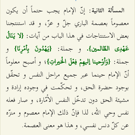
: إنّ الإمام يجب حتماً أن يكون
المسألة الثانية
معصوماً بعصمة الباري جلّ و عزّ، و قد استنتجنا
بعض الاستنتاجات في هذا الباب من آيات:
{لا يَنَالُ
و جملة:
و
عَهْدِي الظّالمين}.
{يَهْدُونَ بِأمْرِنَا}
جملة:
؛ و أصبح معلوماً
{وَأوْحينا إليهِمْ فِعْلَ الْخيراتِ}
أنّ الإمام حينما عبر جميع مراحل النفس و تحقّق
بوجود حضرة الحق، و تحكّمت في وجوده إرادة و
مشيئة الحق دون تدخّل النفس الأمّارة، و صار فعله
نفس وحي الله، لذا فإنّ ذلك الإمام معصوم و منزّه
عن كلّ دنس نفسي، و هذا هو معنى العصمة.