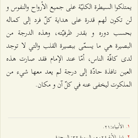
يمتلكوا السيطرة الكليّة على جميع الأرواح والنفوس و
لن تكون لهم قدرة على هداية كلّ فرد إلى كماله
بحسب دوره و بقدر ظرفيّته، وهذه الدرجة من
البصيرة هي ما يسمّى ببصيرة القلب والتي لا توجد
لدى كافّة الناس، أمّا عند الإمام فقد صارت هذه
العين نافذة حادّة إلى درجة لم يعد معها شيء من
الملكوت ليخفى عنه في كلّ آن و مكان.
الأنبياء:٢۱.
ذيل الأية ٢٤، من السورة ٣٢: السجدة.