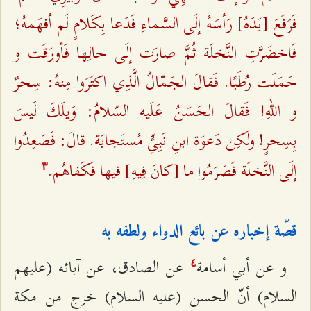
فَرَفَعَ [يَدَهُ] رَأسَهُ إلَی السَّماءِ فَدَعا بِكَلامٍ لَم أفهَمهُ؛
فَاخضَرَّتِ النَّخلَة ثُمَّ صارَت إلَی حالِها فَأورَقَت و
حَمَلَت رُطَبًا. فَقالَ الجَمّالُ الَّذِي اكتَرَوا مِنهُ: سِحرٌ
و اللهِ! فَقالَ الحَسَنُ عَلَيه السّلامُ: وَيلَكَ لَيسَ
بِسِحرٍ! ولَكِن دَعوَة ابنِ نَبِيٍّ مُستَجابَة. قالَ: فَصَعِدُوا
إلَی النَّخلَة فَصَرَمُوا ما [كانَ فِيهِ] فيها فَكَفاهُم.
٣
قصّة إخباره عن بائع الدواء ولطفه به
و عن أبي أسامة
عن الصادق، عن آبائه (عليهم
٤
السلام) أنّ الحسن (عليه السلام) خرج من مكة