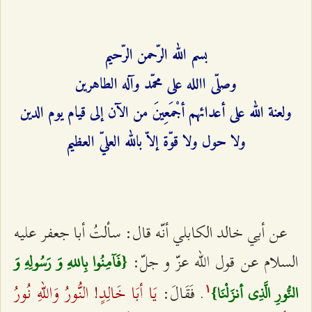
بسم الله الرّحمن الرّحيم‌
وصلّى االله على محمّد وآله الطاهرين‌
ولعنة الله على أعدائهم أجْمَعِينَ من الآن إلى قيام يوم الدين‌
ولا حول ولا قوّة إلاّ بالله العليّ العظيم‌
عن أبي خالد الكابلي أنّه قال: سألتُ أبا جعفر عليه
السلام عن قول الله عزّ و جلّ:
{فَآمِنُوا بِاللهِ وَ رَسُولِهِ وَ
يَا أبَا خَالِدٍ! النُّورُ وَاللهِ نُورُ
. فَقَالَ:
النُّورِ الَّذِي أنزَلْنَا}
۱