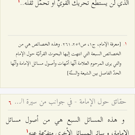
الذي لن يستطع تحريك القويّ أو تحمّل ثقله..
۱
[معرفة الإمام، ج‌۱، ص٢٥٩ـ ٢٦۱. وهذه الخصائص هي من
الخصائص السبعة التي انتهت إليها البحوث القرآنيّة حول الإمام
والتي يرى المرحوم العلامة أنّها أمّهات وأصول مسائل الإمامة وأنّها
الحدّ الفاصل بين الشيعة والسنّة]
حقائق حول الإمامة - في جوانب من سيرة الإمام المجتبى وأحداث شهادته
6
و هذه المسائل السبع هي من أصول مسائل
الإمامة، و سائر المسائل الأخرى متفرّعة عنه
۱