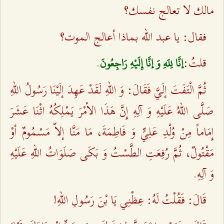
مالك لا تعالج نفسك؟
فقال: يا عبد الله بماذا أعالج الموت؟
قلتُ:
.
إنَّا لِلَهِ وَ إنَّا إِلَيْهِ رَاجِعُونَ
ثُمَّ الْتَفَتَ إلَيَّ فَقَالَ: وَ اللهِ لَقَدْ عَهِدَ إلَيْنَا رَسُولُ اللهِ
صَلَّى اللهُ عَلَيْهِ وَ آلِهِ إِنَّ هَذَا الأمْرَ يَمْلِكُهُ اثْنَا عَشَرَ
إِمَاماً مِنْ وُلْدِ عَلِيٍّ وَ فَاطِمَةَ، مَا مَنَّا إلاّ مَسْمُومٌ أوْ
مَقْتُولٌ، ثُمَّ رُفِعَتِ الطَّسْتُ وَ بَكَى صَلَوَاتُ اللهِ عَلَيْهِ
وَ آلِهِ.
قَالَ: فَقُلْتُ لَهُ: عِظْنِي يَا بْنَ رَسُولِ اللهِ!