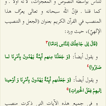
للناس بواسطة النصوص و المعجزات، لأنّه أولاً ـ و
كما قلنا ـ فإنّ الله سبحانه و تعالى يعرّف هذا
المنصب في القرآن الكريم بعنوان‌ (الجعل و التنصيب
الإلهيّ)، حيث ورد:
{قَالَ إني جَاعِلُكَ لِلنَّاسِ إمَامًا}
٣
و يقول أيضاً:
{وَ جَعَلْنَا مِنهم أئِمَّةً يَهْدُونَ بِأمْرِنَا لما
صَبَرُوا}
٤
و يقول أيضاً:
{وَ جَعَلْنهم أئِمَّةً يَهْدُونَ بِأمْرِنَا وَ أوْحينا
إليهِمْ فِعْلَ الْخيراتِ}
٥
و في جميع هذه الآيات التي ذكرت منصب