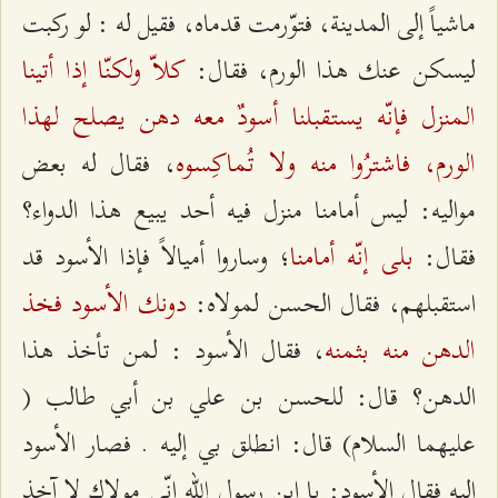
ماشياً إلى المدينة، فتوّرمت قدماه، فقيل له : لو ركبت
كلاّ ولكنّا إذا أتينا
ليسكن عنك هذا الورم، فقال:
المنزل فإنّه يستقبلنا أسودٌ معه دهن يصلح لهذا
الورم، فاشترُوا منه ولا تُماكِسوه
، فقال له بعض
مواليه: ليس أمامنا منزل فيه أحد يبيع هذا الدواء؟
بلى إنّه أمامنا
فقال:
؛ وساروا أميالاً فإذا الأسود قد
دونك الأسود فخذ
استقبلهم، فقال الحسن لمولاه:
الدهن منه بثمنه
، فقال الأسود : لمن تأخذ هذا
الدهن؟ قال: للحسن بن علي بن أبي طالب (
عليهما السلام) قال: انطلق بي إليه . فصار الأسود
إليه فقال الأسود: يا ابن رسول الله إنّي مولاك لا آخذ