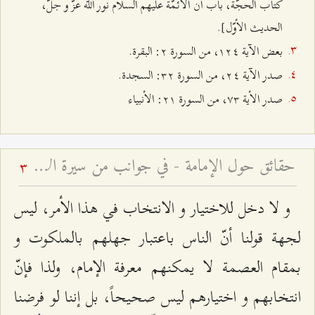
كتاب الحجّة، باب أن الأئمّة عليهم السلام نور الله عزّ و جلّ،
الحديث الأوّل].
بعض الآية ۱٢٤، من السورة ٢: البقرة.
صدر الآية ٢٤، من السورة ٣٢: السجدة.
صدر الأية ۷٣، من السورة ٢۱: الأنبياء
حقائق حول الإمامة - في جوانب من سيرة الإمام المجتبى وأحداث شهادته
3
و لا دخل للاختيار و الانتخاب في هذا الأمر، ليس
لجهة قولنا أنّ الناس باعتبار جهلهم بالملكوت و
بمقام العصمة لا يمكنهم معرفة الإمام، ولذا فإنّ
انتخابهم و اختيارهم ليس صحيحاً، بل إننا لو فرضنا