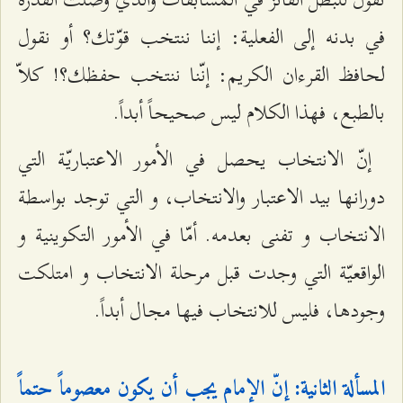
في بدنه إلى الفعلية: إننا ننتخب قوّتك؟ أو نقول
لحافظ القرءان الكريم: إنّنا ننتخب حفظك؟! كلاّ
بالطبع، فهذا الكلام ليس صحيحاً أبداً.
إنّ الانتخاب يحصل في الأمور الاعتباريّة التي
دورانها بيد الاعتبار والانتخاب، و التي توجد بواسطة
الانتخاب و تفنى بعدمه. أمّا في الأمور التكوينية و
الواقعيّة التي وجدت قبل مرحلة الانتخاب و امتلكت
وجودها، فليس للانتخاب فيها مجال أبداً.
المسألة الثانية: إنّ الإمام يجب أن يكون معصوماً حتماً