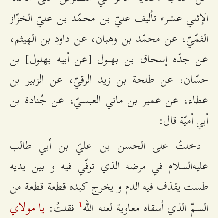
الإثني عشر» تأليف عليّ بن محمّد بن عليّ الخزّاز
القمّيّ، عن محمّد بن وهبان، عن داود بن الهيثم،
عن جدّه إسحاق بن بهلول [عن أبيه بهلول‌] بن
حسّان، عن طلحة بن زيد الرقيّ، عن الزبير بن
عطاء، عن عمير بن ماني العبسيّ، عن جُنادة بن
أبي أميّة قال:
دخلتُ على الحسن بن عليّ بن أبي طالب
عليه‌السلام في مرضه الذي توفّي فيه و بين يديه
طست يقذف فيه الدم و يخرج كبده قطعة قطعة من
يا مولاي
السمّ الذي أسقاه معاوية لعنه الله
فقلتُ:
۱