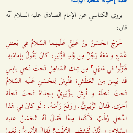
قصّة إحيائه للنخلة اليابسة
يروي الكناسي عن الإمام الصادق عليه السلام أنّه
قال:
خَرَجَ الحَسَنُ بنُ عَلِيٍّ عَلَيهما السّلامُ في بَعضِ
عُمَرِهِ و مَعَهُ رَجُلٌ مِن وُلدِ الزُّبَيرِ، كانَ يَقُولُ بِإمامَتِهِ.
فَنَزَلُوا في مَنهَلٍ
مِن تِلكَ المَناهِلِ تَحتَ نَخلٍ يابِسٍ
٢
قَد يَبِسَ مِنَ العَطَشِ؛ فَفُرِشَ لِلحَسَنِ عَلَيه السّلامُ
تَحتَ نَخلَة و فُرِشَ لِلزُّبَيرِيِّ بِحِذاهُ تَحتَ نَخلَة
أخرَی. فَقالَ الزُّبَيرِيُّ ـ و رَفَعَ رَأسَهُ ـ : لَو كانَ في هَذا
النَّخلِ رُطَبٌ لأكَلنا مِنهُ! فَقالَ لَهُ الحَسَنُ عليه
السّلام: و إنَّكَ لَتَشتَهِي الرُّطَبَ؟ فَقالَ الزُّبَيرِيُّ: نَعَم!