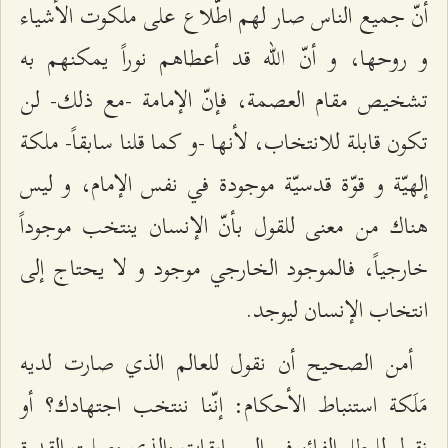
أنّ جميع الناس صار لهم اطّلاع على ملكوت الأشياء
و روحها، و أنّ الله قد أعطاهم نوراً يمكنهم به
تشخيص مقام العصمة، فإنّ الإمامة -مع ذلك- لن
تكون قابلة للانتخاب، لأنها -و كما قلنا سابقاً- ملكة
إلهيّة و قوّة قدسيّة موجودة في نفس الإمام، و ليس
هناك من معنى للقول بأنّ الإنسان ينتخب موجوداً
خارجياً، فالموجود الخارجي موجود و لا يحتاج إلى
انتخاب الإنسان‌ ليوجد.
أمن الصحيح أن نقول للعالم الذي صارت لديه
مَلَكة استنباط الأحكام: إنّنا ننتخب اجتهادك؟ أو
نقول للبطل الفائز في المسابقات والذي وصلت القدرة