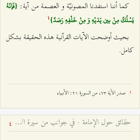
كما أننا استفدنا المصونيّة و العصمة من آية:
{فَإنّهُ
يَسْلُكُ مِنْ بين يَدَيْهِ وَ مِنْ خَلْفِهِ رَصَدً}
۱
بحيث أوضحت الآيات القرآنية هذه الحقيقة بشكل
كامل.
صدر الأية ۷٣، من السورة ٢۱: الأنبياء
حقائق حول الإمامة - في جوانب من سيرة الإمام المجتبى وأحداث شهادته
4