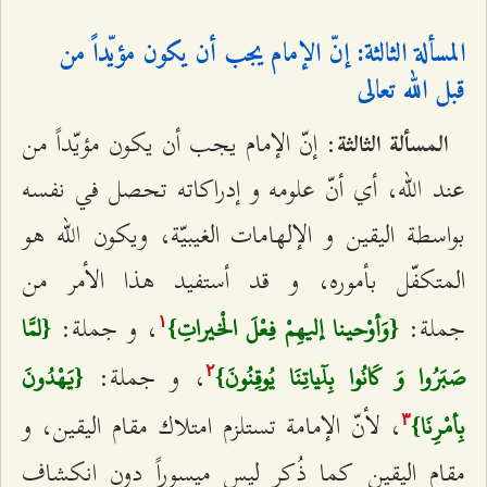
المسألة الثالثة: إنّ الإمام يجب أن يكون مؤيّداً من
قبل الله تعالى‌
: إنّ الإمام يجب أن يكون مؤيّداً من
المسألة الثالثة
عند الله، أي أنّ علومه و إدراكاته تحصل في نفسه
بواسطة اليقين و الإلهامات الغيبيّة، ويكون الله هو
المتكفّل بأموره، و قد أستفيد هذا الأمر من
جملة:
، و جملة:
{وَأوْحينا إليهِمْ فِعْلَ الْخيراتِ}
{لمَّا
۱
، و جملة:
صَبَرُوا وَ كَانُوا بِآَياتِنَا يُوقِنُونَ}
{يَهْدُونَ
٢
، لأنّ الإمامة تستلزم امتلاك مقام اليقين، و
بِأمْرِنَا}
٣
مقام اليقين كما ذُكر ليس ميسوراً دون انكشاف