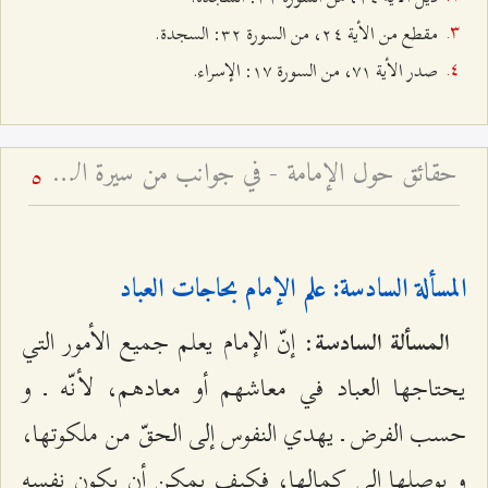
مقطع من الأية ٢٤، من السورة ٣٢: السجدة.
صدر الأية ۷۱، من السورة ۱۷: الإسراء.
حقائق حول الإمامة - في جوانب من سيرة الإمام المجتبى وأحداث شهادته
5
المسألة السادسة: علم الإمام بحاجات العباد
: إنّ الإمام يعلم جميع الأمور التي
المسألة السادسة
يحتاجها العباد في معاشهم أو معادهم، لأنّه ـ و
حسب الفرض ـ يهدي النفوس إلى الحقّ من ملكوتها،
و يوصلها إلى كمالها، فكيف يمكن أن يكون نفسه