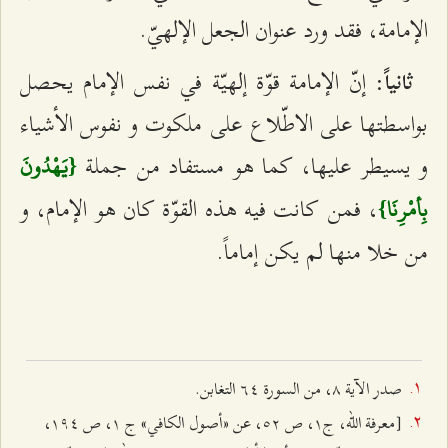
الإمامة، فقد ورد عنوان الجعل الإلهيّ.
: إنّ الإمامة قوّة إلهيّة في‌ نفس الإمام يحصل
ثانياً
بواسطتها على الاطّلاع على ملكوت و نفوس الأشياء
و يسيطر عليها، كما هو مستفاد من جملة
{يَهْدُونَ
، فمن كانت فيه هذه القوّة كان هو الإمام، و
بِأمْرِنَا}
من خلا منها لم يكن إماماً.
صدر الآية ۸، من السورة ٦٤ التغابن.
[معرفة الله، ج‌۱، ص ٥٢، عن «أصول الكافي» ج ۱، ص ۱٩٤،