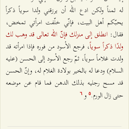
له ثمناً ولكن ادع الله أن يرزقني ولدا سوياً ذكراً
يحبّكم أهل البيت، فإنّي خلّفت امرأتي تمخض،
انطلق إلى منزلك فإنّ الله تعالى قد وهب لك
فقال:
ولدًا ذكراً سوياً
، فرجع الأسود من فوره فإذا امرأته قد
ولدت غلاماً سوياً، ثمّ رجع الأسود إلى الحسن (عليه
السلام) ودعا له بالخير بولادة الغلام له، وإنّ الحسن
قد مسح رجليه بذلك الدهن فما قام عن موضعه
حتى زال الورم.
و
٦
٥