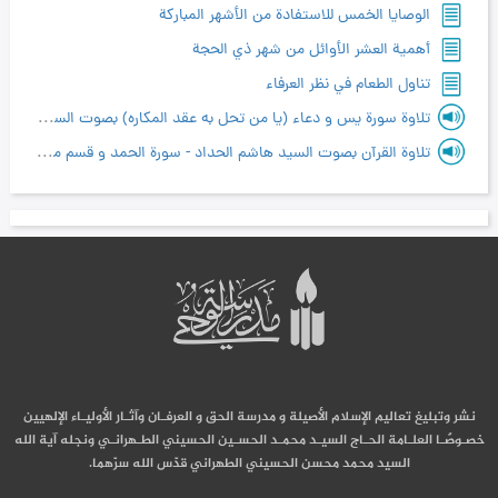
الوصايا الخمس للاستفادة من الأشهر المباركة
أهمية العشر الأوائل من شهر ذي الحجة
تناول الطعام في نظر العرفاء
تلاوة سورة يس و دعاء (يا من تحل به عقد المكاره) بصوت السيد هاشم الحداد
تلاوة القرآن بصوت السيد هاشم الحداد - سورة الحمد و قسم من سورة البقرة
نشر وتبليغ تعاليم الإسلام الأصيلة و مدرسة الحق و العرفـان وآثـار الأوليـاء الإلهيين
خصـوصًـا العلـامة الحـاج السيـد محمـد الحسـين الحسيني الطـهرانـي ونجله آية الله
السيد محمد محسن الحسيني الطهراني قدّس الله سرّهما.