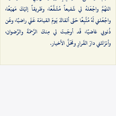
اللهُمَّ واجْعَلهُ لي شَفيعاً مُشَفَّعًا، وطَريقاً إليْكَ مَهيَعًا،
واجْعَلني لَهُ مُتَّبِعًا حَتّى ألقاكَ يَومَ القيامَة عَنّي راضيًا، وعَن
ذُنوبي غاضيًا، قَد أوجَبتَ لي مِنكَ الرَّحمَةَ والرِّضوان،
وأنزَلتَني دارَ القَرارِ ومَحَلَّ الأخيار.