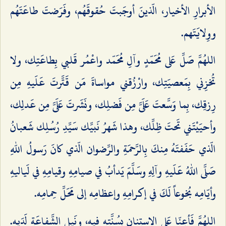
الأبرارِ الأخيار، الّذينَ أوجَبتَ حُقوقَهُم، وفَرَضتَ طاعَتَهُم
ووِلايَتَهم.
اللهُمَّ صَلِّ عَلى مُحَمّدٍ وآلِ مُحَمّد واعْمُر قَلبي بِطاعَتِك، ولا
تُخزِني بِمَعصيَتِك، وارْزُقني مواساةَ مَن قَتَّرتَ عَلَيهِ مِن
رِزقِك، بِما وَسَّعتَ عَلَىَّ مِن فَضلِك، ونَشَرتَ عَلَىَّ مِن عَدلِك،
وأحيَيْتَني تَحتَ ظِلِّك، وهذا شَهرُ نَبيِّك سَيِّدِ رُسُلِك شَعبانُ
الّذي حَفَفتَهُ مِنكَ بِالرَّحمَةِ والرِّضوان الّذي كانَ رَسولُ اللهِ
صَلَّى اللهُ عَلَيهِ وآلِهِ وسَلَّمَ يَدأبُ في صيامِهِ وقيامِهِ في لَياليهِ
وأيّامِه بُخوعاً لَكَ في إكرامِهِ وإعظامِه إلى مَحَلِّ حِمامِه.
اللهُمَّ فَأعِنّا عَلى الاستِنانِ بِسُنَّتِهِ فيه، ونَيلِ الشَّفاعَةِ لَدَيه.