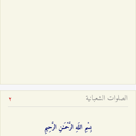
الصلوات الشعبانیة
2
بِسْمِ اللَهِ الرَّحْمَـٰنِ الرَّحِيمِ