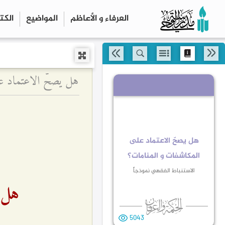
العرفاء و الأعاظم
المواضیع
الكت
هل يصحّ الاعتماد عل
هل يصحّ الاعتماد على
المكاشفات و المنامات؟
الاستنباط الفقهي نموذجاً
هل ي
5043