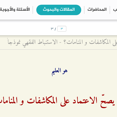
ب
المحاضرات
المقالات والبحوث
الأسئلة والأجوبة
close
search
/
۳
ى المكاشفات و المنامات؟ - الاستنباط الفقهي نموذجاً
هو العليم
صحّ الاعتماد على المكاشفات و المنام