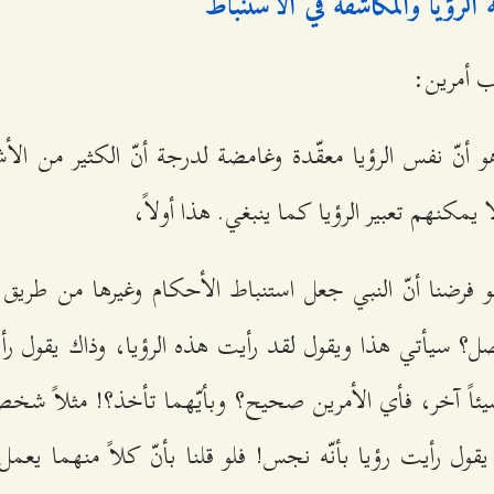
 الرؤيا والمكاشفة في الاستنباط
ب أمرين:
 أنّ نفس الرؤيا معقّدة وغامضة لدرجة أنّ الكثير من ا
 يمكنهم تعبير الرؤيا كما ينبغي. هذا أولاً،
 فرضنا أنّ النبي جعل استنباط الأحكام وغيرها من طريق ال
 سيأتي هذا ويقول لقد رأيت هذه الرؤيا، وذاك يقول رأي
شيئاً آخر، فأي الأمرين صحيح؟ وبأيّهما تأخذ؟! مثلاً شخص
يقول رأيت رؤيا بأنّه نجس! فلو قلنا بأنّ كلاً منهما يعم