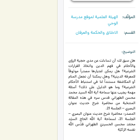
المؤلّف
الهیئة العلمیة لموقع مدرسة
الوحي
القسم
الاخلاق والحکمة والعرفان
التوضيح
هل سبق لك أن تساءلت عن مدى حجية الرؤى
والأحلام في فهم الدين واتخاذ القرارات
الشرعية؟ هل يمكن اعتبارها مصدراً موثوقاً
للمعرفة الدينية؟ وهل يمكننا أن نجعل المنام
أو المكاشفة مستنداً لنا في استنباط الأحكام
الشرعية؟ وما هو الدليل على ذلك؟ أسئلة
مهمة يجيب عنها سماحة آية الله السيد محمد
محسن الطهراني قدس سره في هذه المقالة
المنتخبة من محاضرة شرح حديث عنوان
البصري – الجلسة 21.
المصدر: محاضرة شرح حديث عنوان البصري –
الجلسة 21، لسماحة آية الله الحاج السيّد
محمّد محسن الحسينيّ الطهراني قدّس الله
نفسه الزكيّة