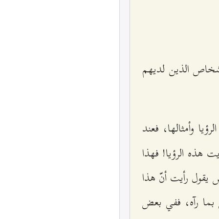
لأشخاص الذين لديهم
رؤيا وأمثالها، فعند
ت هذه الرؤيا! فهذا
 يقول رأيت أنّ هذا
ل بما رآه، ففي بعض