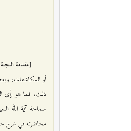
[
مقدمة اللجنة 
أو المكاشفات، وبعضه
ذلك، فما هو رأي ال
سماحة
آية الله ال
محاضرته في شرح حد