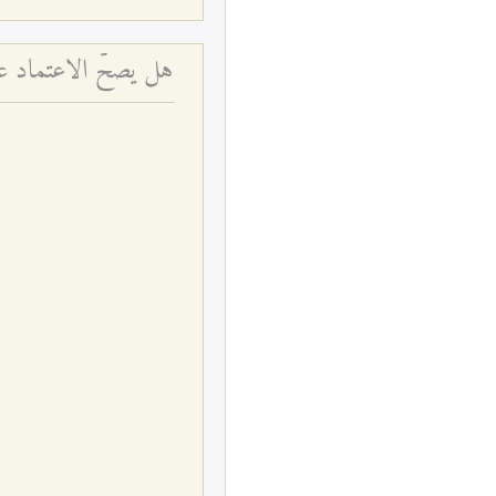
هل يصحّ الاعتماد عل