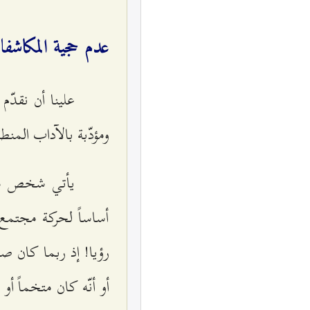
عدم حجية المكاشفا
علينا أن نقدّم
ومؤدّبة بالآداب المنطق
يأتي شخص من 
أساساً لحركة مجتمع 
رؤيا! إذ ربما كان ص
أو أنّه كان متخماً أو